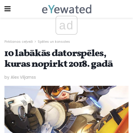
ad
Pirkšanas ceļveži
Spēles un konsoles
10 labākās datorspēles,
kuras nopirkt 2018. gadā
by Alex Viljamss