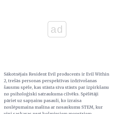
ad
Sākotnējais Resident Evil producents ir Evil Within
2, trešās personas perspektīvas izdzīvošanas
šausmu spēle, kas stāsta sīva stāsts par izpirkšanu
no psiholoģiski satraukuma cilvēks. Spēlētāji
pāriet uz sapņainu pasauli, ko izraisa
noslēpumaina mašīna ar nosaukumu STEM, kur
viņi saskaras pret košmirsiem monstriem,