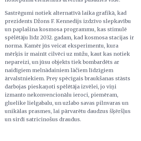
Sastrēgumi notiek alternatīvā laika grafikā, kad
prezidents Džons F. Kennedijs izdzīvo slepkavību
un paplašina kosmosa programmu, kas stimulē
spēlētāju līdz 2032. gadam, kad kosmosa stacijas ir
norma. Kamēr jūs veicat eksperimentu, kura
mērķis ir mainīt cilvēci uz mūžu, kaut kas notiek
nepareizi, un jūsu objekts tiek bombardēts ar
naidīgiem melnādainiem lāčiem līdzīgiem
ārvalstniekiem. Prey spēcīgais braukšanas stāsts
darbojas pieskaņoti spēlētāja izvēlei, jo viņi
izmanto nekonvencionālu ieroci, piemēram,
gluelike lielgabalu, un uzlabo savas pilnvaras un
unikālas prasmes, lai pārvarētu daudzus šķēršļus
un sirdī satricinošus draudus.