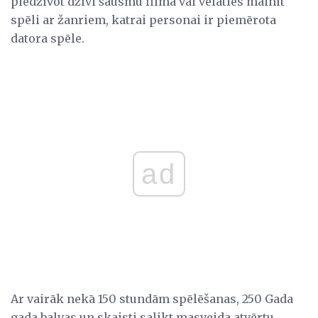
piedzīvot dzīvi šausmu filmā vai vēlaties mainīt
spēli ar žanriem, katrai personai ir piemērota
datora spēle.
ad
Ar vairāk nekā 150 stundām spēlēšanas, 250 Gada
gada balvas un skaisti salikt masveida atvērtu