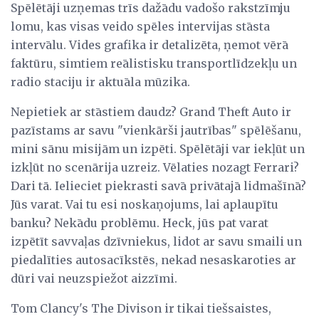
Spēlētāji uzņemas trīs dažādu vadošo rakstzīmju
lomu, kas visas veido spēles intervijas stāsta
intervālu. Vides grafika ir detalizēta, ņemot vērā
faktūru, simtiem reālistisku transportlīdzekļu un
radio staciju ir aktuāla mūzika.
Nepietiek ar stāstiem daudz? Grand Theft Auto ir
pazīstams ar savu "vienkārši jautrības" spēlēšanu,
mini sānu misijām un izpēti. Spēlētāji var iekļūt un
izkļūt no scenārija uzreiz. Vēlaties nozagt Ferrari?
Dari tā. Ielieciet piekrasti savā privātajā lidmašīnā?
Jūs varat. Vai tu esi noskaņojums, lai aplaupītu
banku? Nekādu problēmu. Heck, jūs pat varat
izpētīt savvaļas dzīvniekus, lidot ar savu smaili un
piedalīties autosacīkstēs, nekad nesaskaroties ar
dūri vai neuzspiežot aizzīmi.
Tom Clancy's The Divison ir tikai tiešsaistes,