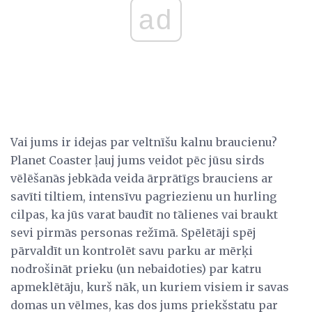
ad
Vai jums ir idejas par veltnīšu kalnu braucienu?
Planet Coaster ļauj jums veidot pēc jūsu sirds
vēlēšanās jebkāda veida ārprātīgs brauciens ar
savīti tiltiem, intensīvu pagriezienu un hurling
cilpas, ka jūs varat baudīt no tālienes vai braukt
sevi pirmās personas režīmā. Spēlētāji spēj
pārvaldīt un kontrolēt savu parku ar mērķi
nodrošināt prieku (un nebaidoties) par katru
apmeklētāju, kurš nāk, un kuriem visiem ir savas
domas un vēlmes, kas dos jums priekšstatu par