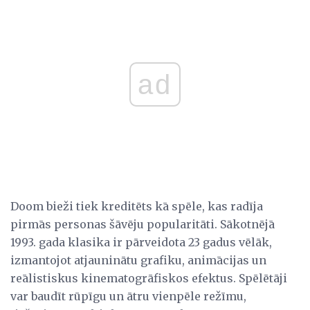
ad
Doom bieži tiek kreditēts kā spēle, kas radīja
pirmās personas šāvēju popularitāti. Sākotnējā
1993. gada klasika ir pārveidota 23 gadus vēlāk,
izmantojot atjauninātu grafiku, animācijas un
reālistiskus kinematogrāfiskos efektus. Spēlētāji
var baudīt rūpīgu un ātru vienpēle režīmu,