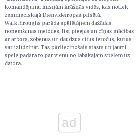
komandējumu misijām krāšņās vidēs, kas notiek
zemnieciskajā Dienvideiropas pilsētā.
Walkthroughs parāda spēlētājiem dažādas
noņemšanas metodes, līst pieejas un cīņas mācības
ar arbors, zobenus un daudzus citus ieročus, kurus
var izlīdzināt. Tās pārliecinošais stāsts un jautri
spēle padara to par vienu no labākajām spēlēm uz
datora.
ad