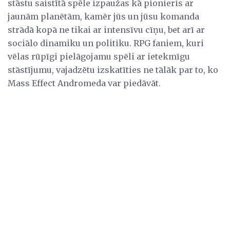
stāstu saistītā spēle izpaužas kā pionieris ar
jaunām planētām, kamēr jūs un jūsu komanda
strādā kopā ne tikai ar intensīvu cīņu, bet arī ar
sociālo dinamiku un politiku. RPG faniem, kuri
vēlas rūpīgi pielāgojamu spēli ar ietekmīgu
stāstījumu, vajadzētu izskatīties ne tālāk par to, ko
Mass Effect Andromeda var piedāvāt.