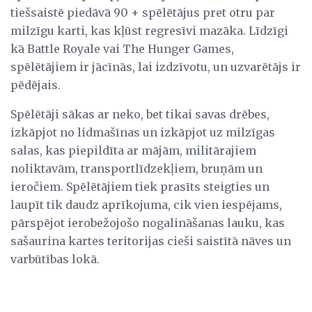
tiešsaistē piedāvā 90 + spēlētājus pret otru par
milzīgu karti, kas kļūst regresīvi mazāka. Līdzīgi
kā Battle Royale vai The Hunger Games,
spēlētājiem ir jācīnās, lai izdzīvotu, un uzvarētājs ir
pēdējais.
Spēlētāji sākas ar neko, bet tikai savas drēbes,
izkāpjot no lidmašīnas un izkāpjot uz milzīgas
salas, kas piepildīta ar mājām, militārajiem
noliktavām, transportlīdzekļiem, bruņām un
ieročiem. Spēlētājiem tiek prasīts steigties un
laupīt tik daudz aprīkojuma, cik vien iespējams,
pārspējot ierobežojošo nogalināšanas lauku, kas
sašaurina kartes teritorijas cieši saistītā nāves un
varbūtības lokā.