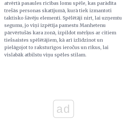
atvērtā pasaules rīcības lomu spēle, kas parādīta
trešās personas skatījumā, kurā tiek izmantoti
taktisko šāvēju elementi. Spēlētāji nirt, lai uzņemtu
segumu, jo viņi izpētīja pamestu Manhetenu
pārvērtušās kara zonā, izpildot mērķus ar citiem
tiešsaistes spēlētājiem, kā arī izlīdzinot un
pielāgojot to raksturīgos ieročus un rīkus, lai
vislabāk atbilstu viņu spēles stilam.
ad