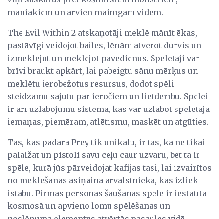
maniakiem un arvien mainīgām vidēm.
The Evil Within 2 atskaņotāji meklē mānīt ēkas,
pastāvīgi veidojot bailes, lēnām atverot durvis un
izmeklējot un meklējot pavedienus. Spēlētāji var
brīvi braukt apkārt, lai pabeigtu sānu mērķus un
meklētu ierobežotus resursus, dodot spēli
steidzamu sajūtu par ieročiem un lietderību. Spēlei
ir arī uzlabojumu sistēma, kas var uzlabot spēlētāja
iemaņas, piemēram, atlētismu, maskēt un atgūties.
Tas, kas padara Prey tik unikālu, ir tas, ka ne tikai
palaižat un pistoli savu ceļu caur uzvaru, bet tā ir
spēle, kurā jūs pārveidojat kafijas tasi, lai izvairītos
no meklēšanas asiņainā ārvalstnieka, kas izliek
istabu. Pirmās personas šaušanas spēle ir iestatīta
kosmosā un apvieno lomu spēlēšanas un
noslēpuma elementus atvērtās pasaules vidē.