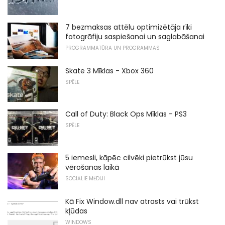
7 bezmaksas attēlu optimizētāja rīki
fotogrāfiju saspiešanai un saglabāšanai
PROGRAMMATŪRA UN PROGRAMMAS
Skate 3 Mīklas - Xbox 360
SPĒLE
Call of Duty: Black Ops Mīklas - PS3
SPĒLE
5 iemesli, kāpēc cilvēki pietrūkst jūsu
vērošanas laikā
SOCIĀLIE MĒDIJI
Kā Fix Window.dll nav atrasts vai trūkst
kļūdas
WINDOWS