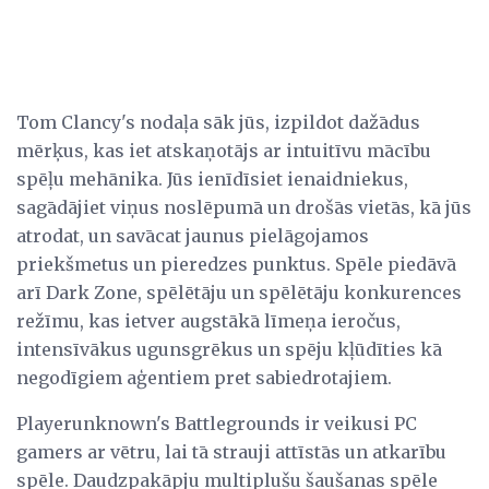
Tom Clancy's nodaļa sāk jūs, izpildot dažādus
mērķus, kas iet atskaņotājs ar intuitīvu mācību
spēļu mehānika. Jūs ienīdīsiet ienaidniekus,
sagādājiet viņus noslēpumā un drošās vietās, kā jūs
atrodat, un savācat jaunus pielāgojamos
priekšmetus un pieredzes punktus. Spēle piedāvā
arī Dark Zone, spēlētāju un spēlētāju konkurences
režīmu, kas ietver augstākā līmeņa ieročus,
intensīvākus ugunsgrēkus un spēju kļūdīties kā
negodīgiem aģentiem pret sabiedrotajiem.
Playerunknown's Battlegrounds ir veikusi PC
gamers ar vētru, lai tā strauji attīstās un atkarību
spēle. Daudzpakāpju multiplušu šaušanas spēle