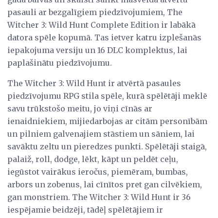
pasauli ar bezgalīgiem piedzīvojumiem, The
Witcher 3: Wild Hunt Complete Edition ir labākā
datora spēle kopumā. Tas ietver katru izplešanās
iepakojuma versiju un 16 DLC komplektus, lai
paplašinātu piedzīvojumu.
The Witcher 3: Wild Hunt ir atvērtā pasaules
piedzīvojumu RPG stila spēle, kurā spēlētāji meklē
savu trūkstošo meitu, jo viņi cīnās ar
ienaidniekiem, mijiedarbojas ar citām personībām
un pilniem galvenajiem stāstiem un sāniem, lai
savāktu zeltu un pieredzes punkti. Spēlētāji staigā,
palaiž, roll, dodge, lēkt, kāpt un peldēt ceļu,
iegūstot vairākus ieročus, piemēram, bumbas,
arbors un zobenus, lai cīnītos pret gan cilvēkiem,
gan monstriem. The Witcher 3: Wild Hunt ir 36
iespējamie beidzēji, tādēļ spēlētājiem ir