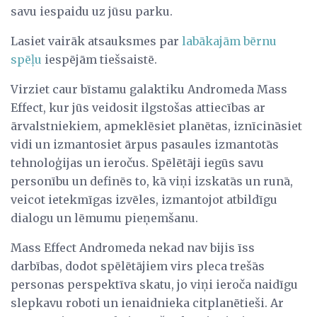
savu iespaidu uz jūsu parku.
Lasiet vairāk atsauksmes par
labākajām bērnu
spēļu
iespējām tiešsaistē.
Virziet caur bīstamu galaktiku Andromeda Mass
Effect, kur jūs veidosit ilgstošas ​​attiecības ar
ārvalstniekiem, apmeklēsiet planētas, iznīcināsiet
vidi un izmantosiet ārpus pasaules izmantotās
tehnoloģijas un ieročus. Spēlētāji iegūs savu
personību un definēs to, kā viņi izskatās un runā,
veicot ietekmīgas izvēles, izmantojot atbildīgu
dialogu un lēmumu pieņemšanu.
Mass Effect Andromeda nekad nav bijis īss
darbības, dodot spēlētājiem virs pleca trešās
personas perspektīva skatu, jo viņi ieroča naidīgu
slepkavu roboti un ienaidnieka citplanētieši. Ar