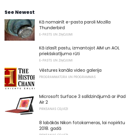
See Newest
Kā nomainīt e-pasta paroli Mozilla
Thunderbird
E-PASTS UN ZIŅOJUMI
Kā izlasīt pastu, izmantojot AIM un AOL
priekšskatījuma rūti
E-PASTS UN ZIŅOJUMI
Vēstures kanāla video galerija
PROGRAMMATŪRA UN PROGRAMMAS
Microsoft Surface 3 salīdzinājumā ar iPad
Air 2
PIRKŠANAS CEĻVEŽI
8 labākās Nikon fotokameras, lai nopirktu
2018. gadā