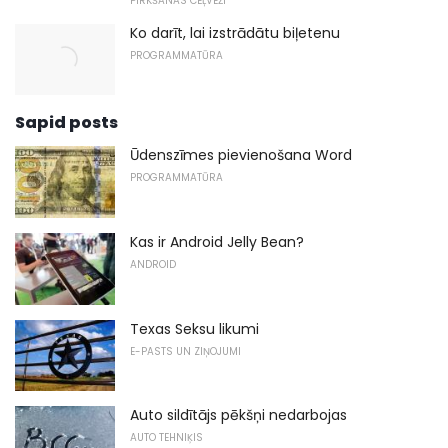
PIRKŠANAS CEĻVEŽI
Ko darīt, lai izstrādātu biļetenu
PROGRAMMATŪRA
Sapid posts
Ūdenszīmes pievienošana Word
PROGRAMMATŪRA
Kas ir Android Jelly Bean?
ANDROID
Texas Seksu likumi
E-PASTS UN ZIŅOJUMI
Auto sildītājs pēkšņi nedarbojas
AUTO TEHNIĶIS