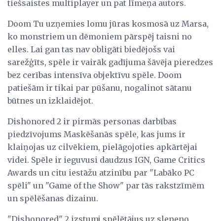
tiešsaistes multiplayer un pat līmeņa autors.
Doom Tu uzņemies lomu jūras kosmosā uz Marsa,
ko monstriem un dēmoniem pārspēj taisni no
elles. Lai gan tas nav obligāti biedējošs vai
sarežģīts, spēle ir vairāk gadījuma šāvēja pieredzes
bez cerības intensīva objektīvu spēle. Doom
patiešām ir tikai par pūšanu, nogalinot sātanu
būtnes un izklaidējot.
Dishonored 2 ir pirmās personas darbības
piedzīvojums Maskēšanās spēle, kas jums ir
klaiņojas uz cilvēkiem, pielāgojoties apkārtējai
videi. Spēle ir ieguvusi daudzus IGN, Game Critics
Awards un citu iestāžu atzinību par "Labāko PC
spēli" un "Game of the Show" par tās rakstzīmēm
un spēlēšanas dizainu.
"Dishonored" 2 izstumj spēlētājus uz slepeno