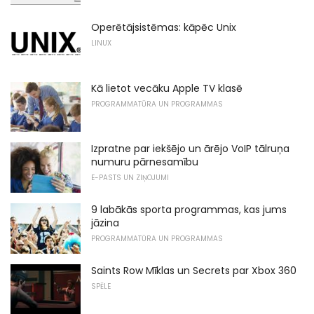
Operētājsistēmas: kāpēc Unix
LINUX
Kā lietot vecāku Apple TV klasē
PROGRAMMATŪRA UN PROGRAMMAS
Izpratne par iekšējo un ārējo VoIP tālruņa
numuru pārnesamību
E-PASTS UN ZIŅOJUMI
9 labākās sporta programmas, kas jums
jāzina
PROGRAMMATŪRA UN PROGRAMMAS
Saints Row Mīklas un Secrets par Xbox 360
SPĒLE