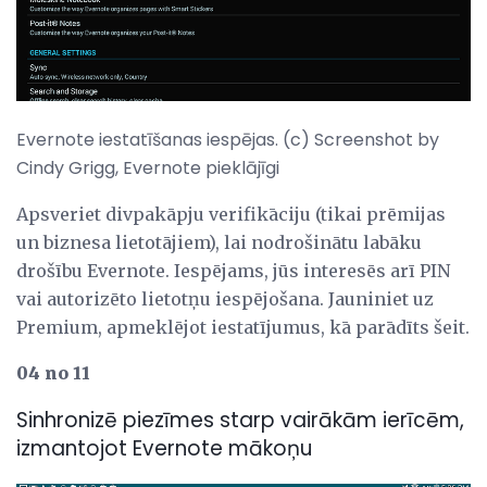
Evernote iestatīšanas iespējas. (c) Screenshot by
Cindy Grigg, Evernote pieklājīgi
Apsveriet divpakāpju verifikāciju (tikai prēmijas
un biznesa lietotājiem), lai nodrošinātu labāku
drošību Evernote. Iespējams, jūs interesēs arī PIN
vai autorizēto lietotņu iespējošana. Jauniniet uz
Premium, apmeklējot iestatījumus, kā parādīts šeit.
04 no 11
Sinhronizē piezīmes starp vairākām ierīcēm,
izmantojot Evernote mākoņu