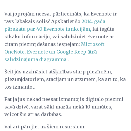
Vai joprojām neesat pārliecināts, ka Evernote ir
tavs labākais solis? Apskatiet šo
2014. gada
pārskatu par 40 Evernote funkcijām,
lai iegūtu
sīkāku informāciju, vai salīdziniet Evernote ar
citām piezīmjdēšanas iespējām:
Microsoft
OneNote, Evernote un Google Keep ātrā
salīdzinājuma diagramma
.
Šeit jūs uzzināsiet atšķirības starp piezīmēm,
piezīmjdatoriem, stacijām un atzīmēm, kā arī to, kā
tos izmantot.
Pat ja jūs nekad neesat izmantojis digitālo piezīmi
savā dzīvē, varat sākt mazāk nekā 10 minūtes,
veicot šīs ātras darbības.
Vai arī pārejiet uz šiem resursiem: