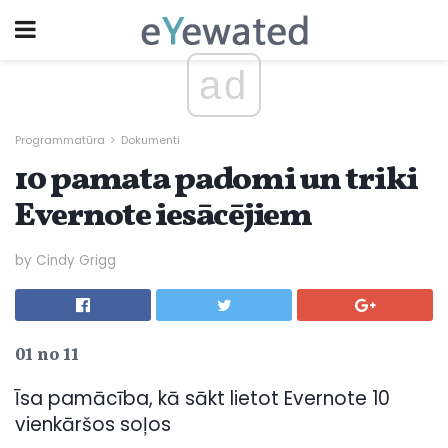
ad
Programmatūra
Dokumenti
10 pamata padomi un triki
Evernote iesācējiem
by Cindy Grigg
01 no 11
Īsa pamācība, kā sākt lietot Evernote 10
vienkāršos soļos