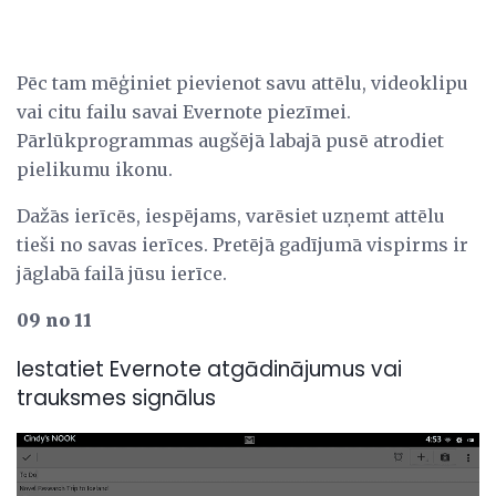
Pēc tam mēģiniet pievienot savu attēlu, videoklipu
vai citu failu savai Evernote piezīmei.
Pārlūkprogrammas augšējā labajā pusē atrodiet
pielikumu ikonu.
Dažās ierīcēs, iespējams, varēsiet uzņemt attēlu
tieši no savas ierīces. Pretējā gadījumā vispirms ir
jāglabā failā jūsu ierīce.
09 no 11
Iestatiet Evernote atgādinājumus vai
trauksmes signālus