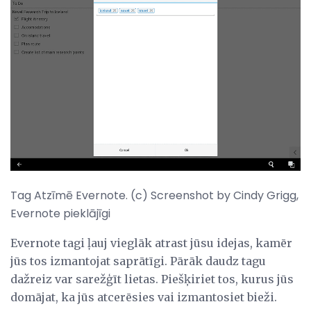
Tag Atzīmē Evernote. (c) Screenshot by Cindy Grigg,
Evernote pieklājīgi
Evernote tagi ļauj vieglāk atrast jūsu idejas, kamēr
jūs tos izmantojat saprātīgi. Pārāk daudz tagu
dažreiz var sarežģīt lietas. Piešķiriet tos, kurus jūs
domājat, ka jūs atcerēsies vai izmantosiet bieži.