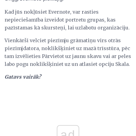
Kad jūs nokļūsiet Evernote, var rasties
nepieciešamība izveidot portretu grupas, kas
pazīstamas kā skursteņi, lai uzlabotu organizāciju.
Vienkārši velciet piezīmju grāmatiņu virs otrās
piezīmjdatora, noklikšķiniet uz mazā trīsstūra, pēc
tam izvēlieties Pārvietot uz jaunu skavu vai ar peles
labo pogu noklikšķiniet uz un atlasiet opciju Skala.
Gatavs vairāk?
ad