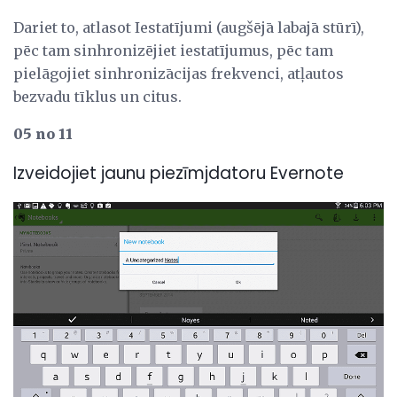
Dariet to, atlasot Iestatījumi (augšējā labajā stūrī),
pēc tam sinhronizējiet iestatījumus, pēc tam
pielāgojiet sinhronizācijas frekvenci, atļautos
bezvadu tīklus un citus.
05 no 11
Izveidojiet jaunu piezīmjdatoru Evernote