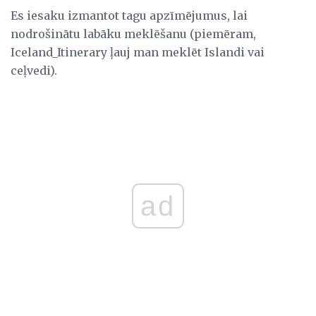
Es iesaku izmantot tagu apzīmējumus, lai
nodrošinātu labāku meklēšanu (piemēram,
Iceland_Itinerary ļauj man meklēt Islandi vai
ceļvedi).
ad