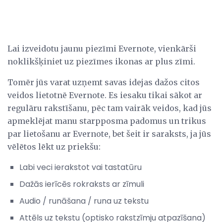
Lai izveidotu jaunu piezīmi Evernote, vienkārši
noklikšķiniet uz piezīmes ikonas ar plus zīmi.
Tomēr jūs varat uzņemt savas idejas dažos citos
veidos lietotnē Evernote. Es iesaku tikai sākot ar
regulāru rakstīšanu, pēc tam vairāk veidos, kad jūs
apmeklējat manu starpposma padomus un trikus
par lietošanu ar Evernote, bet šeit ir saraksts, ja jūs
vēlētos lēkt uz priekšu:
Labi veci ierakstot vai tastatūru
Dažās ierīcēs rokraksts ar zīmuli
Audio / runāšana / runa uz tekstu
Attēls uz tekstu (optisko rakstzīmju atpazīšana)