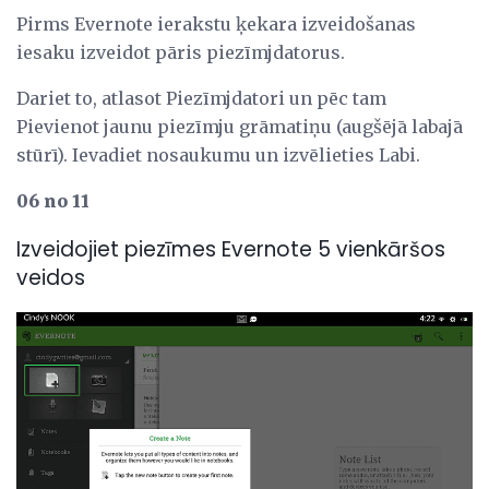
Pirms Evernote ierakstu ķekara izveidošanas
iesaku izveidot pāris piezīmjdatorus.
Dariet to, atlasot Piezīmjdatori un pēc tam
Pievienot jaunu piezīmju grāmatiņu (augšējā labajā
stūrī). Ievadiet nosaukumu un izvēlieties Labi.
06 no 11
Izveidojiet piezīmes Evernote 5 vienkāršos
veidos