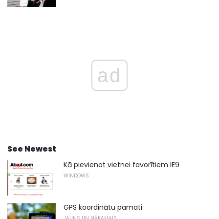
ad
See Newest
Kā pievienot vietnei favorītiem IE9
WINDOWS
GPS koordinātu pamati
JAUNS UN NĀKAMAIS