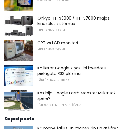
Onkyo HT-S3800 / HT-S7800 mājas
kinozāles sistēmas
PIRKŠANAS CEĻVEŽI
CRT vs LCD monitori
PIRKŠANAS CEĻVEŽI
Kā lietot Google ziņas, lai izveidotu
pielāgotu RSS plūsmu
PĀRLŪKPROGRAMMAS
Kas bija Google Earth Monster Milktruck
spēle?
TĪMEKĻA VIETNE UN MEKLĒŠANA
Sapid posts
Kā mapē failus un mapes Zip un atšifrēt