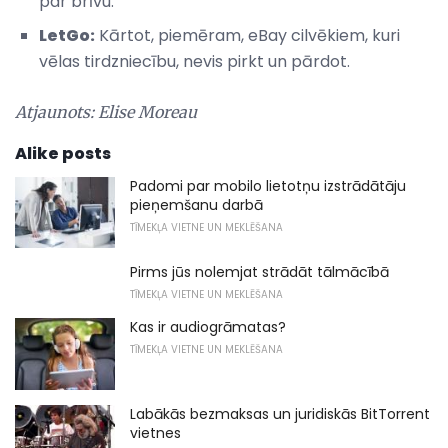
par brīvu.
LetGo:
Kārtot, piemēram, eBay cilvēkiem, kuri
vēlas tirdzniecību, nevis pirkt un pārdot.
Atjaunots: Elise Moreau
Alike posts
Padomi par mobilo lietotņu izstrādātāju
pieņemšanu darbā
TĪMEKĻA VIETNE UN MEKLĒŠANA
Pirms jūs nolemjat strādāt tālmācībā
TĪMEKĻA VIETNE UN MEKLĒŠANA
Kas ir audiogrāmatas?
TĪMEKĻA VIETNE UN MEKLĒŠANA
Labākās bezmaksas un juridiskās BitTorrent
vietnes