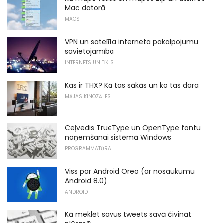
Mac datorā
MACS
VPN un satelīta interneta pakalpojumu
savietojamība
INTERNETS UN TĪKLS
Kas ir THX? Kā tas sākās un ko tas dara
MĀJAS KINOZĀLES
Ceļvedis TrueType un OpenType fontu
noņemšanai sistēmā Windows
PROGRAMMATŪRA
Viss par Android Oreo (ar nosaukumu
Android 8.0)
ANDROID
Kā meklēt savus tweets savā čivināt