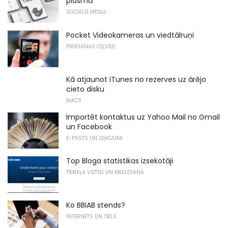
plūsmā
SOCIĀLIE MĒDIJI
Pocket Videokameras un viedtālruņi
PIRKŠANAS CEĻVEŽI
Kā atjaunot iTunes no rezerves uz ārējo
cieto disku
MACS
Importēt kontaktus uz Yahoo Mail no Gmail
un Facebook
E-PASTS UN ZIŅOJUMI
Top Bloga statistikas izsekotāji
TĪMEKĻA VIETNE UN MEKLĒŠANA
Ko BBIAB stends?
INTERNETS UN TĪKLS