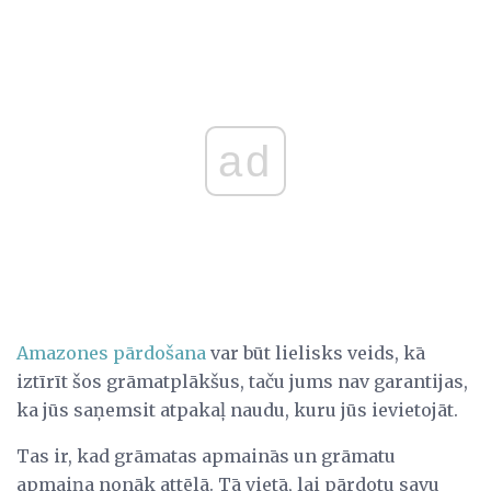
ad
Amazones pārdošana
var būt lielisks veids, kā
iztīrīt šos grāmatplākšus, taču jums nav garantijas,
ka jūs saņemsit atpakaļ naudu, kuru jūs ievietojāt.
Tas ir, kad grāmatas apmainās un grāmatu
apmaiņa nonāk attēlā. Tā vietā, lai pārdotu savu