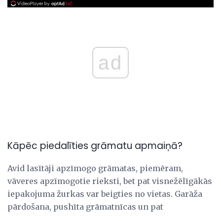
ad
Kāpēc piedalīties grāmatu apmaiņā?
Avid lasītāji apzīmogo grāmatas, piemēram,
vāveres apzīmogotie rieksti, bet pat visnežēlīgākās
iepakojuma žurkas var beigties no vietas. Garāža
pārdošana, pushīta grāmatnīcas un pat