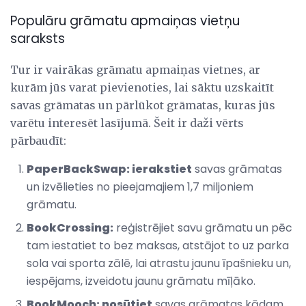
Populāru grāmatu apmaiņas vietņu
saraksts
Tur ir vairākas grāmatu apmaiņas vietnes, ar
kurām jūs varat pievienoties, lai sāktu uzskaitīt
savas grāmatas un pārlūkot grāmatas, kuras jūs
varētu interesēt lasījumā. Šeit ir daži vērts
pārbaudīt:
PaperBackSwap: ierakstiet
savas grāmatas
un izvēlieties no pieejamajiem 1,7 miljoniem
grāmatu.
BookCrossing:
reģistrējiet savu grāmatu un pēc
tam iestatiet to bez maksas, atstājot to uz parka
sola vai sporta zālē, lai atrastu jaunu īpašnieku un,
iespējams, izveidotu jaunu grāmatu mīļāko.
BookMooch: nosūtiet
savas grāmatas kādam,