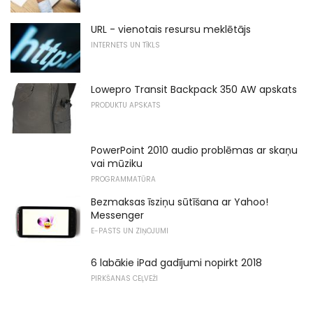
URL - vienotais resursu meklētājs
INTERNETS UN TĪKLS
Lowepro Transit Backpack 350 AW apskats
PRODUKTU APSKATS
PowerPoint 2010 audio problēmas ar skaņu
vai mūziku
PROGRAMMATŪRA
Bezmaksas īsziņu sūtīšana ar Yahoo!
Messenger
E-PASTS UN ZIŅOJUMI
6 labākie iPad gadījumi nopirkt 2018
PIRKŠANAS CEĻVEŽI