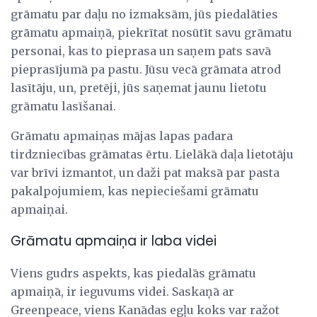
grāmatu par daļu no izmaksām, jūs piedalāties
grāmatu apmaiņā, piekrītat nosūtīt savu grāmatu
personai, kas to pieprasa un saņem pats savā
pieprasījumā pa pastu. Jūsu vecā grāmata atrod
lasītāju, un, pretēji, jūs saņemat jaunu lietotu
grāmatu lasīšanai.
Grāmatu apmaiņas mājas lapas padara
tirdzniecības grāmatas ērtu. Lielākā daļa lietotāju
var brīvi izmantot, un daži pat maksā par pasta
pakalpojumiem, kas nepieciešami grāmatu
apmaiņai.
Grāmatu apmaiņa ir laba videi
Viens gudrs aspekts, kas piedalās grāmatu
apmaiņā, ir ieguvums videi. Saskaņā ar
Greenpeace, viens Kanādas egļu koks var ražot