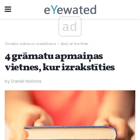
ad
Tīmekļa vietne un meklēšana
Best of the Web
4 grāmatu apmaiņas
vietnes, kur izrakstīties
by Daniel Nations