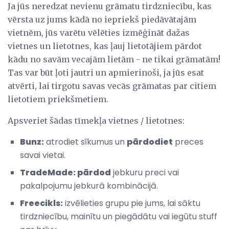
Ja jūs neredzat nevienu grāmatu tirdzniecību, kas
vērsta uz jums kādā no iepriekš piedāvātajām
vietnēm, jūs varētu vēlēties izmēģināt dažas
vietnes un lietotnes, kas ļauj lietotājiem pārdot
kādu no savām vecajām lietām - ne tikai grāmatām!
Tas var būt ļoti jautri un apmierinoši, ja jūs esat
atvērti, lai tirgotu savas vecās grāmatas par citiem
lietotiem priekšmetiem.
Apsveriet šādas tīmekļa vietnes / lietotnes:
Bunz:
atrodiet sīkumus un
pārdodiet
preces
savai vietai.
TradeMade: pārdod
jebkuru preci vai
pakalpojumu jebkurā kombinācijā.
Freecikls:
izvēlieties grupu pie jums, lai sāktu
tirdzniecību, mainītu un piegādātu vai iegūtu stuff