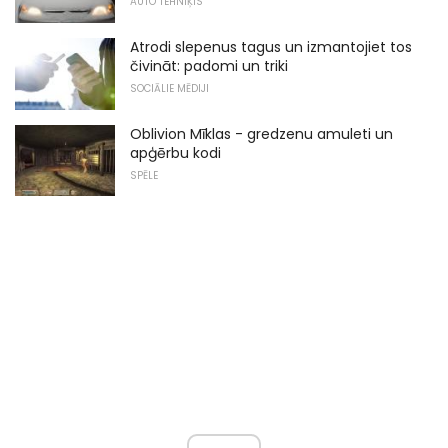
AUTO TEHNIĶIS
Atrodi slepenus tagus un izmantojiet tos
čivināt: padomi un triki
SOCIĀLIE MĒDIJI
Oblivion Mīklas - gredzenu amuleti un
apģērbu kodi
SPĒLE