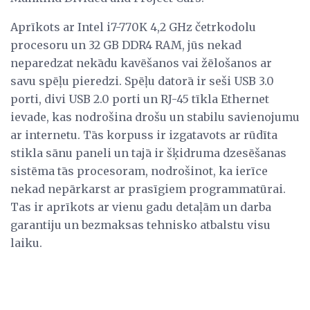
Aprīkots ar Intel i7-770K 4,2 GHz četrkodolu
procesoru un 32 GB DDR4 RAM, jūs nekad
neparedzat nekādu kavēšanos vai žēlošanos ar
savu spēļu pieredzi. Spēļu datorā ir seši USB 3.0
porti, divi USB 2.0 porti un RJ-45 tīkla Ethernet
ievade, kas nodrošina drošu un stabilu savienojumu
ar internetu. Tās korpuss ir izgatavots ar rūdīta
stikla sānu paneli un tajā ir šķidruma dzesēšanas
sistēma tās procesoram, nodrošinot, ka ierīce
nekad nepārkarst ar prasīgiem programmatūrai.
Tas ir aprīkots ar vienu gadu detaļām un darba
garantiju un bezmaksas tehnisko atbalstu visu
laiku.