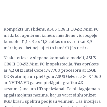
Kompakts un slidens, ASUS GR8 II-T045Z Mini PC
mēdz būt apmēram izmērs mūsdienu videospēļu
konsolei 11,1 x 3,5 x 11,8 collas un sver tikai 8,9
mārciņas - bet neļaujiet to izmērīt jūs netīrs.
Neskatoties uz slepeno kompakto modeli, ASUS
GR8 II-T045Z Mini PC ir spēkstacija. Tas aprīkots
ar 4,2 GHz Intel Core i7-77700 procesoru ar 16GB
DDR4 atmiņu un pielāgotu ASUS GeForce GTX 1060
ar NVIDIA VR gatavo pielāgotu grafiku 4K
straumēšanai un HD spēlēšanai. Tā pielāgojamais
apgaismojums nozīmē, ka jūs varat sinhronizēt
RGB krāsu spektru pēc jūsu vēlmēm. Tās interjera