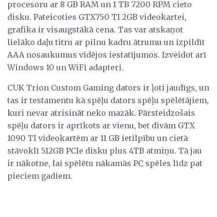
procesoru ar 8 GB RAM un 1 TB 7200 RPM cieto
disku. Pateicoties GTX750 TI 2GB videokartei,
grafika ir visaugstākā cena. Tas var atskaņot
lielāko daļu titru ar pilnu kadru ātrumu un izpildīt
AAA nosaukumus vidējos iestatījumos. Izveidot arī
Windows 10 un WiFi adapteri.
CUK Trion Custom Gaming dators ir ļoti jaudīgs, un
tas ir testamentu kā spēļu dators spēļu spēlētājiem,
kuri nevar atrisināt neko mazāk. Pārsteidzošais
spēļu dators ir aprīkots ar vienu, bet divām GTX
1090 TI videokartēm ar 11 GB ietilpību un cietā
stāvoklī 512GB PCIe disku plus 4TB atmiņu. Tā jau
ir nākotne, lai spēlētu nākamās PC spēles līdz pat
pieciem gadiem.