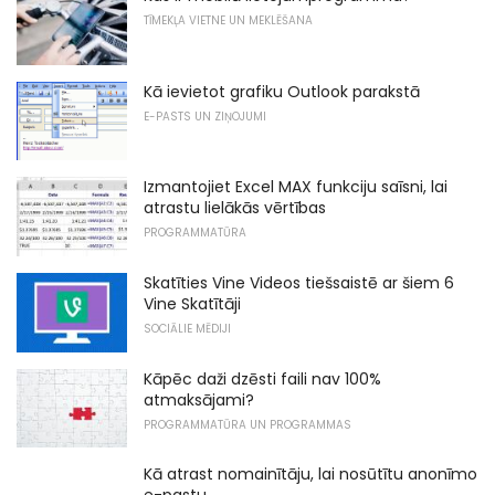
TĪMEKĻA VIETNE UN MEKLĒŠANA
Kā ievietot grafiku Outlook parakstā
E-PASTS UN ZIŅOJUMI
Izmantojiet Excel MAX funkciju saīsni, lai
atrastu lielākās vērtības
PROGRAMMATŪRA
Skatīties Vine Videos tiešsaistē ar šiem 6
Vine Skatītāji
SOCIĀLIE MĒDIJI
Kāpēc daži dzēsti faili nav 100%
atmaksājami?
PROGRAMMATŪRA UN PROGRAMMAS
Kā atrast nomainītāju, lai nosūtītu anonīmo