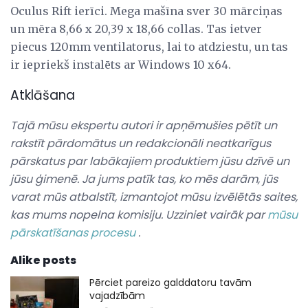
Oculus Rift ierīci. Mega mašīna sver 30 mārciņas
un mēra 8,66 x 20,39 x 18,66 collas. Tas ietver
piecus 120mm ventilatorus, lai to atdziestu, un tas
ir iepriekš instalēts ar Windows 10 x64.
Atklāšana
Tajā mūsu ekspertu autori ir apņēmušies pētīt un
rakstīt pārdomātus un redakcionāli neatkarīgus
pārskatus par labākajiem produktiem jūsu dzīvē un
jūsu ģimenē.
Ja jums patīk tas, ko mēs darām, jūs
varat mūs atbalstīt, izmantojot mūsu izvēlētās saites,
kas mums nopelna komisiju.
Uzziniet vairāk par
mūsu
pārskatīšanas procesu
.
Alike posts
Pērciet pareizo galddatoru tavām
vajadzībām