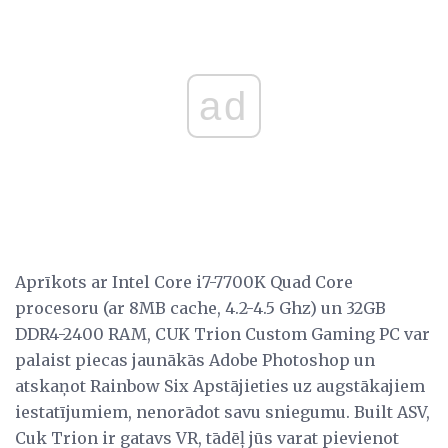
ad
Aprīkots ar Intel Core i7-7700K Quad Core
procesoru (ar 8MB cache, 4.2-4.5 Ghz) un 32GB
DDR4-2400 RAM, CUK Trion Custom Gaming PC var
palaist piecas jaunākās Adobe Photoshop un
atskaņot Rainbow Six Apstājieties uz augstākajiem
iestatījumiem, nenorādot savu sniegumu. Built ASV,
Cuk Trion ir gatavs VR, tādēļ jūs varat pievienot