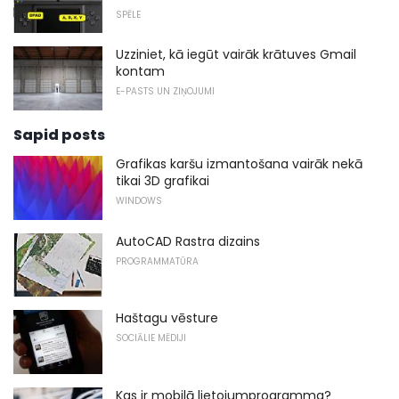
SPĒLE
Uzziniet, kā iegūt vairāk krātuves Gmail
kontam
E-PASTS UN ZIŅOJUMI
Sapid posts
Grafikas karšu izmantošana vairāk nekā
tikai 3D grafikai
WINDOWS
AutoCAD Rastra dizains
PROGRAMMATŪRA
Haštagu vēsture
SOCIĀLIE MĒDIJI
Kas ir mobilā lietojumprogramma?