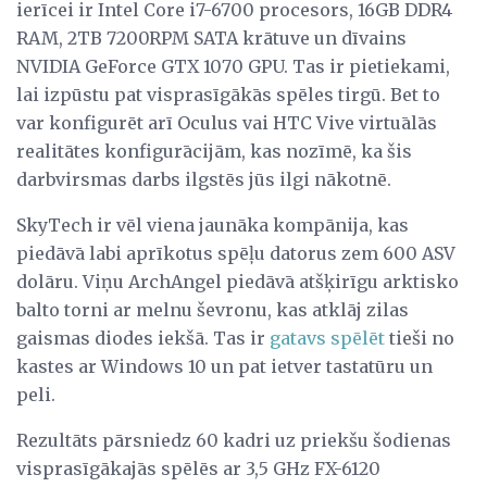
ierīcei ir Intel Core i7-6700 procesors, 16GB DDR4
RAM, 2TB 7200RPM SATA krātuve un dīvains
NVIDIA GeForce GTX 1070 GPU. Tas ir pietiekami,
lai izpūstu pat visprasīgākās spēles tirgū. Bet to
var konfigurēt arī Oculus vai HTC Vive virtuālās
realitātes konfigurācijām, kas nozīmē, ka šis
darbvirsmas darbs ilgstēs jūs ilgi nākotnē.
SkyTech ir vēl viena jaunāka kompānija, kas
piedāvā labi aprīkotus spēļu datorus zem 600 ASV
dolāru. Viņu ArchAngel piedāvā atšķirīgu arktisko
balto torni ar melnu ševronu, kas atklāj zilas
gaismas diodes iekšā. Tas ir
gatavs spēlēt
tieši no
kastes ar Windows 10 un pat ietver tastatūru un
peli.
Rezultāts pārsniedz 60 kadri uz priekšu šodienas
visprasīgākajās spēlēs ar 3,5 GHz FX-6120