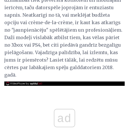
ierīcēm, taču datorspēle joprojām ir entuziastu
sapnis. Neatkarīgi no tā, vai meklējat budžeta
opciju vai crème-de-la-crème, ir kaut kas atkarīgs
no "jaunpienācēju" spēlētājiem un profesionāļiem.
Daži modeļi vislabāk atbilst tiem, kas vēlas pāriet
no Xbox vai PS4, bet citi piedāvā gandrīz bezgalīgu
pielāgošanu. Vajadzīga palīdzība, lai izlemtu, kas
jums ir piemērots? Lasiet tālāk, lai redzētu mūsu
cērtes par labākajiem spēļu galddatoriem 2018.
gadā.
ad