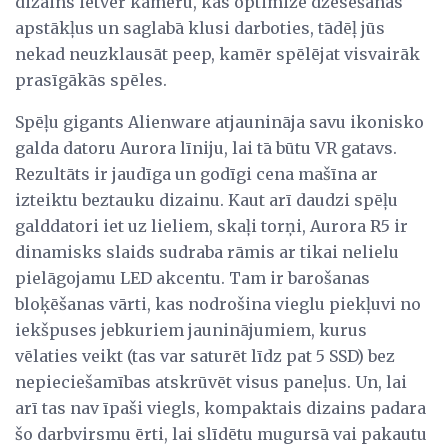
dizains ietver kameru, kas optimizē dzesēšanas
apstākļus un saglabā klusi darboties, tādēļ jūs
nekad neuzklausāt peep, kamēr spēlējat visvairāk
prasīgākās spēles.
Spēļu gigants Alienware atjaunināja savu ikonisko
galda datoru Aurora līniju, lai tā būtu VR gatavs.
Rezultāts ir jaudīga un godīgi cena mašīna ar
izteiktu beztauku dizainu. Kaut arī daudzi spēļu
galddatori iet uz lieliem, skaļi torņi, Aurora R5 ir
dinamisks slaids sudraba rāmis ar tikai nelielu
pielāgojamu LED akcentu. Tam ir barošanas
bloķēšanas vārti, kas nodrošina vieglu piekļuvi no
iekšpuses jebkuriem jauninājumiem, kurus
vēlaties veikt (tas var saturēt līdz pat 5 SSD) bez
nepieciešamības atskrūvēt visus paneļus. Un, lai
arī tas nav īpaši viegls, kompaktais dizains padara
šo darbvirsmu ērti, lai slīdētu mugursā vai pakautu