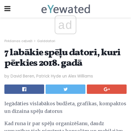
ad
Pirkšanas ceļveži
Galddatori
7 labākie spēļu datori, kuri
pērkies 2018. gadā
by David Beren, Patrick Hyde un Alex Williams
Iegādāties vislabākos budžeta, grafikas, kompaktos
un dizaina spēļu datorus
Kad runa ir par spēļu organizēšanu, daudz
uzmanības tiek pievērsta konsolēm un mobilajām