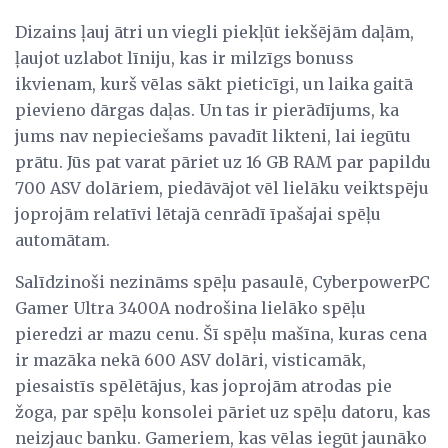
Dizains ļauj ātri un viegli piekļūt iekšējām daļām,
ļaujot uzlabot līniju, kas ir milzīgs bonuss
ikvienam, kurš vēlas sākt pieticīgi, un laika gaitā
pievieno dārgas daļas. Un tas ir pierādījums, ka
jums nav nepieciešams pavadīt likteni, lai iegūtu
prātu. Jūs pat varat pāriet uz 16 GB RAM par papildu
700 ASV dolāriem, piedāvājot vēl lielāku veiktspēju
joprojām relatīvi lētajā cenrādī īpašajai spēļu
automātam.
Salīdzinoši nezināms spēļu pasaulē, CyberpowerPC
Gamer Ultra 3400A nodrošina lielāko spēļu
pieredzi ar mazu cenu. Šī spēļu mašīna, kuras cena
ir mazāka nekā 600 ASV dolāri, visticamāk,
piesaistīs spēlētājus, kas joprojām atrodas pie
žoga, par spēļu konsolei pāriet uz spēļu datoru, kas
neizjauc banku. Gameriem, kas vēlas iegūt jaunāko