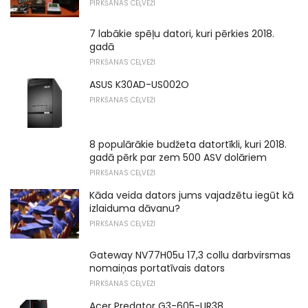
PIRKŠANAS CEĻVEŽI
7 labākie spēļu datori, kuri pērkies 2018.
gadā
PIRKŠANAS CEĻVEŽI
ASUS K30AD-US002O
PIRKŠANAS CEĻVEŽI
8 populārākie budžeta datortīkli, kuri 2018.
gadā pērk par zem 500 ASV dolāriem
PIRKŠANAS CEĻVEŽI
Kāda veida dators jums vajadzētu iegūt kā
izlaiduma dāvanu?
PIRKŠANAS CEĻVEŽI
Gateway NV77H05u 17,3 collu darbvirsmas
nomaiņas portatīvais dators
PIRKŠANAS CEĻVEŽI
Acer Predator G3-605-UR38