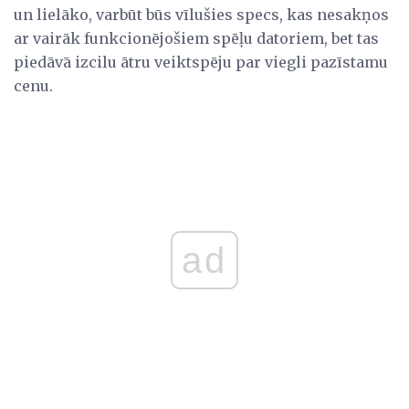
un lielāko, varbūt būs vīlušies specs, kas nesakņos
ar vairāk funkcionējošiem spēļu datoriem, bet tas
piedāvā izcilu ātru veiktspēju par viegli pazīstamu
cenu.
ad