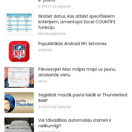
e-pastu
E-PASTS UN ZIŅOJUMI
Skatiet datus, kas atbilst specifiskiem
kritērijiem, izmantojot Excel COUNTIFS
funkciju
PROGRAMMATŪRA
Populārākās Android NFL lietotnes
ANDROID
Pārvietojiet Mac mājas mapi uz jaunu
atrašanās vietu
MACS
Saglabāt mazāk pasta lokāli ar Thunderbird
IMAP
E-PASTS UN ZIŅOJUMI
Vai tālvadības automobiļu starteri ir
nelikumīgi?