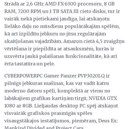
Strādā ar 2,6 GHz AMD FX-6300 procesoru, 8 GB
RAM, 7200 RPM un 1 TB SATA III cieto disku, tur ir
vairāk nekā pietiekami jaudīga, lai atskaņotu
lielāko daļu no mūsdienu populārākajām spēlēm,
kā arī izpildītu jebkuru no jūsu regulārajām
skaitļošanas vajadzībām. Amazon cietā 4,5 zvaigžņu
vērtēšana ir piepildīta ar atsauksmēm, kurās ir
uzsvērta jaukā palaišanas funkcionalitāte, kā arī
ērta tastatūra un pele.
CYBERPOWERPC Gamer Panzer PVP3020LQ ir
pilnīgs jebkuras mašīnas, kas var vadīt katru
moderno datoru spēli, komplektā ar vienu no
labākajiem grafikas kartiņām tirgū; NVIDIA GTX
1080 ar 8GB. Lieljaudas desktop PC spēj atskaņot
visvairāk grafiskos prasmīgās spēles
visaugstākajos iestatījumos, piemēram, Deus Ex:
Mankind Divided and Project Cars.