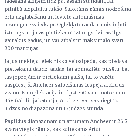
lādēšana aizņem līdz pat sešām stundām, lai
pilnībā aizpildītu tukšo. Salokāms rāmis nodrošina
ērtu uzglabāšanu un ievieto automašīnas
aizmugurē vai skapī. Oglekļa tērauda rāmis ir ļoti
izturīgs un jūtas pietiekami izturīgs, lai tas ilgst
vairākus gadus, un var atbalstīt maksimālo svaru
200 mārciņas.
Ja jūs meklējat elektrisko velosipēdu, kas piedāvā
pietiekami daudz jaudas, lai apmeklētu pilsētu, bet
tas joprojām ir pietiekami gaišs, lai to varētu
saspiest, šī Ancheer salocīšanas iespēja atbild uz
zvanu. Komplektācijā ietilpst 350 vatu motoru un
36V 6Ah litija bateriju, Ancheer var sasniegt 12
jūdzes no diapazona un 15 jūdzes stundā.
Papildus diapazonam un ātrumam Ancheer ir 26,5
svara viegls rāmis, kas saliekams ērtai