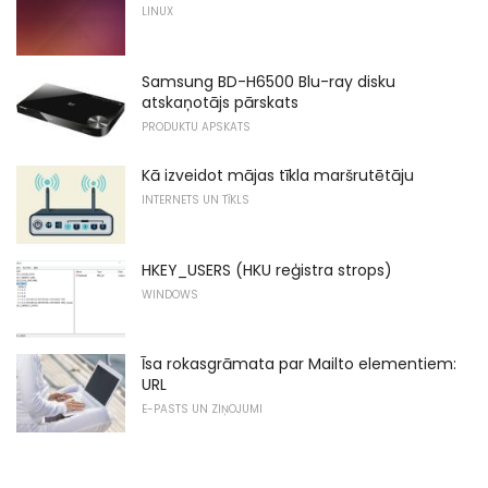
LINUX
Samsung BD-H6500 Blu-ray disku
atskaņotājs pārskats
PRODUKTU APSKATS
Kā izveidot mājas tīkla maršrutētāju
INTERNETS UN TĪKLS
HKEY_USERS (HKU reģistra strops)
WINDOWS
Īsa rokasgrāmata par Mailto elementiem:
URL
E-PASTS UN ZIŅOJUMI