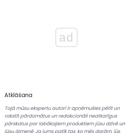
ad
Atklāšana
Tajā mūsu ekspertu autori ir apņēmušies pētīt un
rakstīt pārdomātus un redakcionāli neatkarīgus
pārskatus par labākajiem produktiem jūsu dzīvē un
jūsu ģimenē.
Ja jums patīk tas, ko mēs darām, jūs