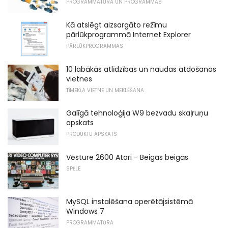
PROGRAMMATŪRA UN PROGRAMMAS
Kā atslēgt aizsargāto režīmu
pārlūkprogrammā Internet Explorer
PĀRLŪKPROGRAMMAS
10 labākās atlīdzības un naudas atdošanas
vietnes
TĪMEKĻA VIETNE UN MEKLĒŠANA
Galīgā tehnoloģija W9 bezvadu skaļruņu
apskats
PRODUKTU APSKATS
Vēsture 2600 Atari - Beigas beigās
SPĒLE
MySQL instalēšana operētājsistēmā
Windows 7
PROGRAMMATŪRA