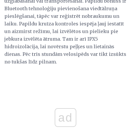
uzglabāšanai vai transportēšanai. Papildu bonuss ir
Bluetooth tehnoloģiju pievienošana viedtālruņa
pieslēgšanai, tāpēc var reģistrēt nobraukumu un
laiku. Papildu kruīza kontroles iespēja ļauj iestatīt
un aizmirst režīmu, lai izvēlētos un pielieku pie
jebkura izvēlēta ātruma. Tam ir arī IPX5
hidroizolācija, lai novērstu peļķes un lietainās
dienas. Pēc trīs stundām velosipēds var tikt izsūkts
no tukšas līdz pilnam.
ad