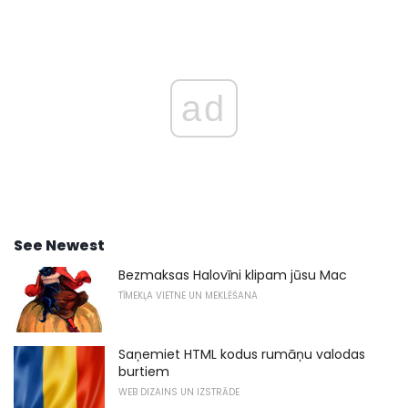
ad
See Newest
Bezmaksas Halovīni klipam jūsu Mac
TĪMEKĻA VIETNE UN MEKLĒŠANA
Saņemiet HTML kodus rumāņu valodas
burtiem
WEB DIZAINS UN IZSTRĀDE