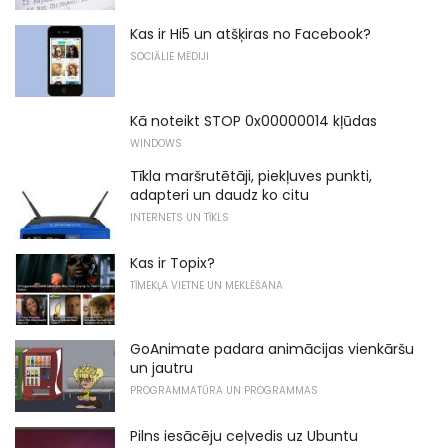
Kas ir Hi5 un atšķiras no Facebook?
SOCIĀLIE MĒDIJI
Kā noteikt STOP 0x00000014 kļūdas
WINDOWS
Tīkla maršrutētāji, piekļuves punkti,
adapteri un daudz ko citu
INTERNETS UN TĪKLS
Kas ir Topix?
TĪMEKĻA VIETNE UN MEKLĒŠANA
GoAnimate padara animācijas vienkāršu
un jautru
PROGRAMMATŪRA UN PROGRAMMAS
Pilns iesācēju ceļvedis uz Ubuntu