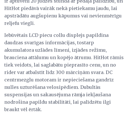
ir aptuveni 20 jūdzes stundā ar pedāļa palīdzību, un
HitHot piedāvā vairāk nekā pietiekamu jaudu, lai
apstrādātu augšupienu kāpumus vai nevienmērīgu
reljefu viegli.
Iebūvētais LCD piecu collu displejs papildina
daudzas svarīgas informācijas, tostarp
akumulatora uzlādes līmeni, izjādes režīmu,
brauciena attālumu un kopējo ātrumu. HitHot rāmis
tiek veidots, lai saglabātu pieprasīto cenu, un no
rider var atbalstīt līdz 300 mārciņām svara. DC
centrmezglu motoram ir nepieciešama gandrīz
nulles uzturēšana velosipēdiem. Dubultās
suspensijas un sakausējuma rāmja iekļaušana
nodrošina papildu stabilitāti, lai palīdzētu ilgi
braukt vēl ērtāk.