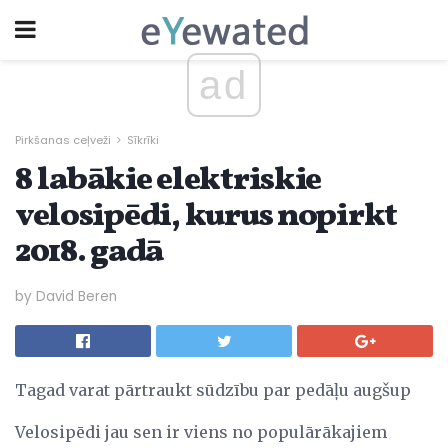
ad
Pirkšanas ceļveži
Sīkrīki
8 labākie elektriskie
velosipēdi, kurus nopirkt
2018. gadā
by David Beren
Tagad varat pārtraukt sūdzību par pedāļu augšup
Velosipēdi jau sen ir viens no populārākajiem