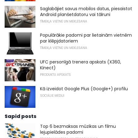
Saglabājiet savus mobilos datus, piesaistot
Android planšetdatoru vai tālruni
TĪMEKĻA VIETNE UN MEKLĒŠANA
Populārākie padomi par lietainām vietnēm
par klēpjdatoriem
TĪMEKĻA VIETNE UN MEKLĒŠANA
UFC personīgā trenera apskats (X360,
Kinect)
PRODUKTU APSKATS
Kā izveidot Google Plus (Google+) profilu
SOCIĀLIE MĒDIJI
Sapid posts
Top 6 bezmaksas mūzikas un filmu
lejupielādes padomi