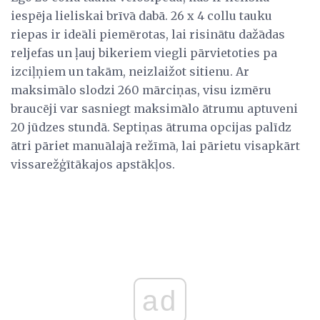
iespēja lieliskai brīvā dabā. 26 x 4 collu tauku
riepas ir ideāli piemērotas, lai risinātu dažādas
reljefas un ļauj bikeriem viegli pārvietoties pa
izciļņiem un takām, neizlaižot sitienu. Ar
maksimālo slodzi 260 mārciņas, visu izmēru
braucēji var sasniegt maksimālo ātrumu aptuveni
20 jūdzes stundā. Septiņas ātruma opcijas palīdz
ātri pāriet manuālajā režīmā, lai pārietu visapkārt
vissarežģītākajos apstākļos.
ad