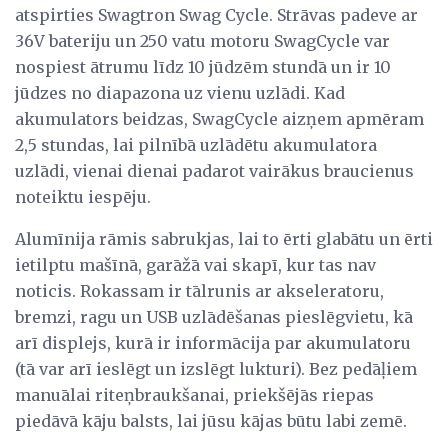
atspirties Swagtron Swag Cycle. Strāvas padeve ar
36V bateriju un 250 vatu motoru SwagCycle var
nospiest ātrumu līdz 10 jūdzēm stundā un ir 10
jūdzes no diapazona uz vienu uzlādi. Kad
akumulators beidzas, SwagCycle aizņem apmēram
2,5 stundas, lai pilnībā uzlādētu akumulatora
uzlādi, vienai dienai padarot vairākus braucienus
noteiktu iespēju.
Alumīnija rāmis sabrukjas, lai to ērti glabātu un ērti
ietilptu mašīnā, garāžā vai skapī, kur tas nav
noticis. Rokassam ir tālrunis ar akseleratoru,
bremzi, ragu un USB uzlādēšanas pieslēgvietu, kā
arī displejs, kurā ir informācija par akumulatoru
(tā var arī ieslēgt un izslēgt lukturi). Bez pedāļiem
manuālai riteņbraukšanai, priekšējās riepas
piedāvā kāju balsts, lai jūsu kājas būtu labi zemē.