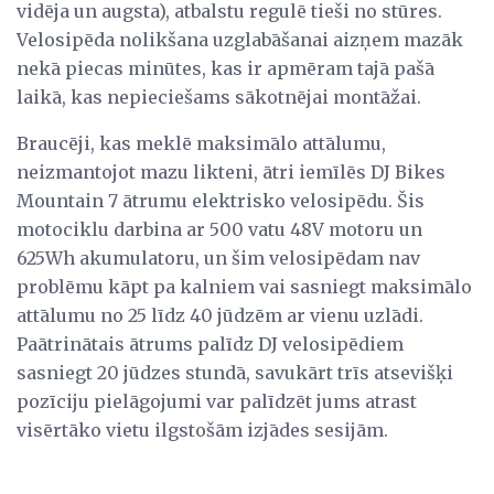
vidēja un augsta), atbalstu regulē tieši no stūres.
Velosipēda nolikšana uzglabāšanai aizņem mazāk
nekā piecas minūtes, kas ir apmēram tajā pašā
laikā, kas nepieciešams sākotnējai montāžai.
Braucēji, kas meklē maksimālo attālumu,
neizmantojot mazu likteni, ātri iemīlēs DJ Bikes
Mountain 7 ātrumu elektrisko velosipēdu. Šis
motociklu darbina ar 500 vatu 48V motoru un
625Wh akumulatoru, un šim velosipēdam nav
problēmu kāpt pa kalniem vai sasniegt maksimālo
attālumu no 25 līdz 40 jūdzēm ar vienu uzlādi.
Paātrinātais ātrums palīdz DJ velosipēdiem
sasniegt 20 jūdzes stundā, savukārt trīs atsevišķi
pozīciju pielāgojumi var palīdzēt jums atrast
visērtāko vietu ilgstošām izjādes sesijām.