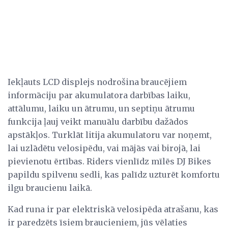
Iekļauts LCD displejs nodrošina braucējiem
informāciju par akumulatora darbības laiku,
attālumu, laiku un ātrumu, un septiņu ātrumu
funkcija ļauj veikt manuālu darbību dažādos
apstākļos. Turklāt litija akumulatoru var noņemt,
lai uzlādētu velosipēdu, vai mājās vai birojā, lai
pievienotu ērtības. Riders vienlīdz mīlēs DJ Bikes
papildu spilvenu sedli, kas palīdz uzturēt komfortu
ilgu braucienu laikā.
Kad runa ir par elektriskā velosipēda atrašanu, kas
ir paredzēts īsiem braucieniem, jūs vēlaties