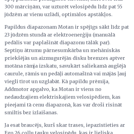
300 mārciņām, var uzturēt velosipēdu līdz pat 55
jūdzēm ar vienu uzlādi, optimālos apstākļos.
Papildus diapazonam Motan ir spējīgs sākt līdz pat
23 jūdzēm stundā ar elektroenerģiju (manuālā
pedālis var paplašināt diapazonu tālāk par).
Septiņu ātrumu pārnesumkārba un mehāniskās
priekšējās un aizmugurējās disku bremzes aptver
motāna rāmja izskatu, savukārt saliekamā augšējā
caurule, rāmis un pedāļi automašīnā vai mājās ļauj
viegli tīrot un uzglabāt. Kā papildu prēmija,
Addmotor apgalvo, ka Motan ir viens no
nedaudzajiem elektriskajiem velosipēdiem, kas
pieejami tā cenu diapazonā, kas var droši risināt
smiltis bez izlaišanas.
Ja esat braucējs, kurš skar trases, iepazīstieties ar
Ego 26 collu tauku velosipēdu, kas ir lieliska