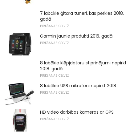
7 labākie ģitāra tuneri, kas pērkies 2018.
gadā
PIRKŠANAS CEĻVEŽI
Garmin jaunie produkti 2015. gadā
PIRKŠANAS CEĻVEŽI
8 labākie klēpjdatoru stiprinājumi nopirkt
2018. gadā
PIRKŠANAS CEĻVEŽI
8 labākie USB mikrofoni nopirkt 2018
PIRKŠANAS CEĻVEŽI
HD video darbības kameras ar GPS
PIRKŠANAS CEĻVEŽI