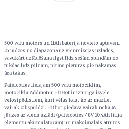
500 vatu motors un 11Ah baterija novieto aptuveni
25 jūdzes no diapazona uz vienreizējas uzlādes,
savukārt uzlādēšana ilgst līdz sešām stundām no
tukšas līdz pilnam, pirms pieturas pie nākamās
āra takas.
Pateicoties lielajam 500 vatu motociklim,
motociklu Addmotor HitHot ir izturīga izvēle
velosipēdistiem, kuri vēlas kaut ko ar mazliet
vairāk zibspuldzi. Hithot piedāvā vairāk nekā 45
jūdzes ar vienu uzlādi (pateicoties 48V 10,4Ah litija
elementu akumulatoram) un maksimālais ātrums