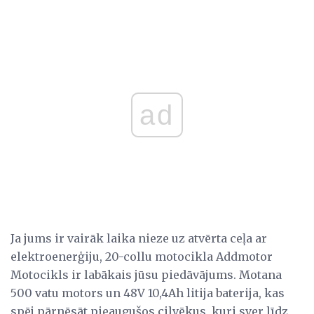
ad
Ja jums ir vairāk laika nieze uz atvērta ceļa ar
elektroenerģiju, 20-collu motocikla Addmotor
Motocikls ir labākais jūsu piedāvājums. Motana
500 vatu motors un 48V 10,4Ah litija baterija, kas
spēj pārnēsāt pieaugušos cilvēkus, kuri sver līdz