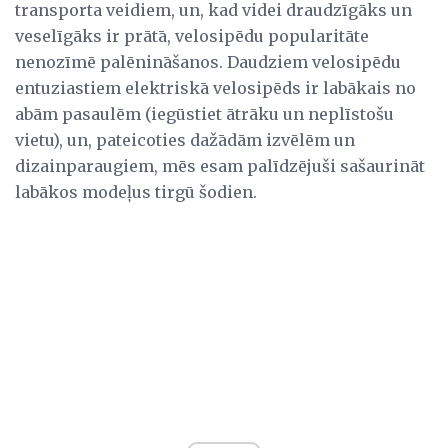
transporta veidiem, un, kad videi draudzīgāks un
veselīgāks ir prātā, velosipēdu popularitāte
nenozīmē palēnināšanos. Daudziem velosipēdu
entuziastiem elektriskā velosipēds ir labākais no
abām pasaulēm (iegūstiet ātrāku un neplīstošu
vietu), un, pateicoties dažādām izvēlēm un
dizainparaugiem, mēs esam palīdzējuši sašaurināt
labākos modeļus tirgū šodien.