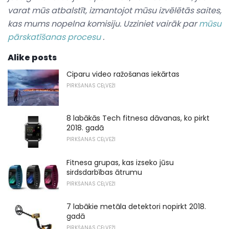
varat mūs atbalstīt, izmantojot mūsu izvēlētās saites,
kas mums nopelna komisiju.
Uzziniet vairāk par
mūsu
pārskatīšanas procesu
.
Alike posts
Ciparu video ražošanas iekārtas
PIRKŠANAS CEĻVEŽI
8 labākās Tech fitnesa dāvanas, ko pirkt
2018. gadā
PIRKŠANAS CEĻVEŽI
Fitnesa grupas, kas izseko jūsu
sirdsdarbības ātrumu
PIRKŠANAS CEĻVEŽI
7 labākie metāla detektori nopirkt 2018.
gadā
PIRKŠANAS CEĻVEŽI