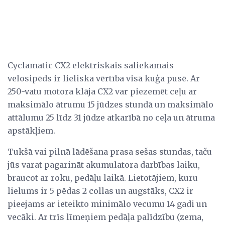
Cyclamatic CX2 elektriskais saliekamais
velosipēds ir lieliska vērtība visā kuģa pusē. Ar
250-vatu motora klāja CX2 var piezemēt ceļu ar
maksimālo ātrumu 15 jūdzes stundā un maksimālo
attālumu 25 līdz 31 jūdze atkarībā no ceļa un ātruma
apstākļiem.
Tukšā vai pilnā lādēšana prasa sešas stundas, taču
jūs varat pagarināt akumulatora darbības laiku,
braucot ar roku, pedāļu laikā. Lietotājiem, kuru
lielums ir 5 pēdas 2 collas un augstāks, CX2 ir
pieejams ar ieteikto minimālo vecumu 14 gadi un
vecāki. Ar trīs līmeņiem pedāļa palīdzību (zema,