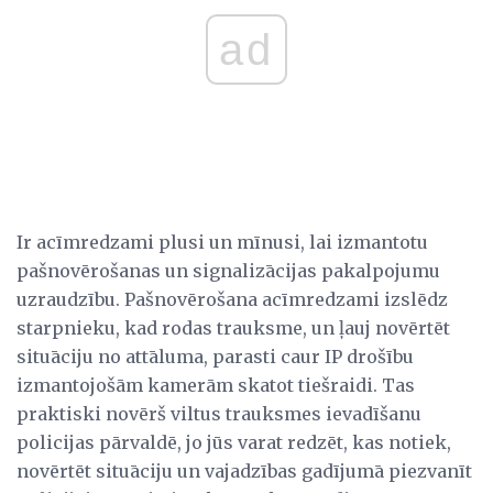
ad
Ir acīmredzami plusi un mīnusi, lai izmantotu
pašnovērošanas un signalizācijas pakalpojumu
uzraudzību. Pašnovērošana acīmredzami izslēdz
starpnieku, kad rodas trauksme, un ļauj novērtēt
situāciju no attāluma, parasti caur IP drošību
izmantojošām kamerām skatot tiešraidi. Tas
praktiski novērš viltus trauksmes ievadīšanu
policijas pārvaldē, jo jūs varat redzēt, kas notiek,
novērtēt situāciju un vajadzības gadījumā piezvanīt