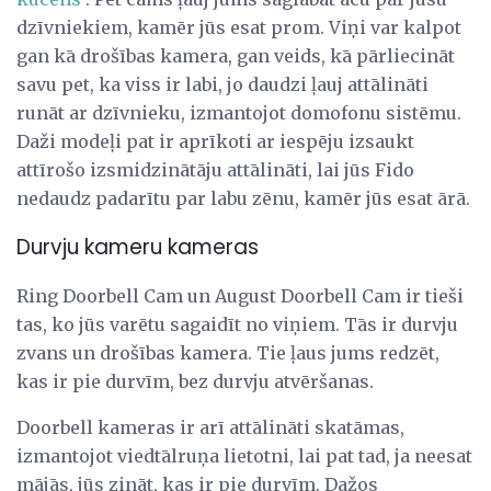
dzīvniekiem, kamēr jūs esat prom. Viņi var kalpot
gan kā drošības kamera, gan veids, kā pārliecināt
savu pet, ka viss ir labi, jo daudzi ļauj attālināti
runāt ar dzīvnieku, izmantojot domofonu sistēmu.
Daži modeļi pat ir aprīkoti ar iespēju izsaukt
attīrošo izsmidzinātāju attālināti, lai jūs Fido
nedaudz padarītu par labu zēnu, kamēr jūs esat ārā.
Durvju kameru kameras
Ring Doorbell Cam un August Doorbell Cam ir tieši
tas, ko jūs varētu sagaidīt no viņiem. Tās ir durvju
zvans un drošības kamera. Tie ļaus jums redzēt,
kas ir pie durvīm, bez durvju atvēršanas.
Doorbell kameras ir arī attālināti skatāmas,
izmantojot viedtālruņa lietotni, lai pat tad, ja neesat
mājās, jūs zināt, kas ir pie durvīm. Dažos