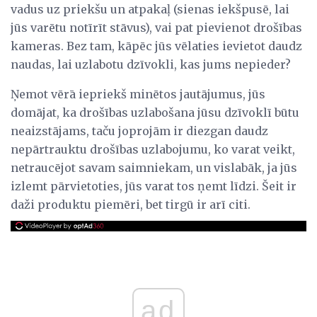
vadus uz priekšu un atpakaļ (sienas iekšpusē, lai
jūs varētu notīrīt stāvus), vai pat pievienot drošības
kameras. Bez tam, kāpēc jūs vēlaties ievietot daudz
naudas, lai uzlabotu dzīvokli, kas jums nepieder?
Ņemot vērā iepriekš minētos jautājumus, jūs
domājat, ka drošības uzlabošana jūsu dzīvoklī būtu
neaizstājams, taču joprojām ir diezgan daudz
nepārtrauktu drošības uzlabojumu, ko varat veikt,
netraucējot savam saimniekam, un vislabāk, ja jūs
izlemt pārvietoties, jūs varat tos ņemt līdzi. Šeit ir
daži produktu piemēri, bet tirgū ir arī citi.
ad