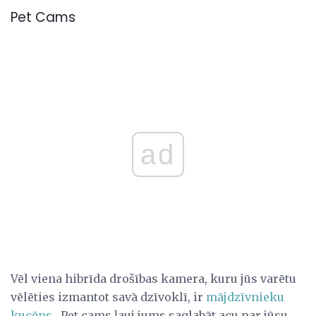
Pet Cams
ad
Vēl viena hibrīda drošības kamera, kuru jūs varētu
vēlēties izmantot savā dzīvoklī, ir
mājdzīvnieku
kucēns
. Pet cams ļauj jums saglabāt acu par jūsu