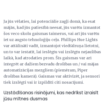
Ja jūs vēlaties, lai potenciālie zagļi domā, ka esat
mājās, kad jūs patiesībā neesat, jūs varētu izmantot
šos veco skolu gaismas taimerus, vai arī jūs varētu
iet uz augsto tehnoloģiju ceļu. Phillips Hue Lights
var attālināti vadīt, izmantojot viedtālruņa lietotni,
un to var iestatīt, lai ieslēgtu vai izslēgtu nejaušības
laikā, kad atrodaties prom. Šīs gaismas var arī
integrēt ar dažiem bezvadu drošības un / vai mājas
automatizācijas mezgliem (piemēram, Piper
drošības kamerā). Gaismas var aktivizēt, ja sensori
tiek izslēgti vai ir izpildīti citi nosacījumi.
Uzstādīšanas risinājumi, kas nedrīkst izraisīt
jūsu mītnes dusmas