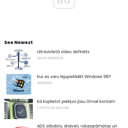
See Newest
Ultravioletā video definēts
MĀJAS KINOZĀLES
Kur es varu lejupielādēt Windows 98?
WINDOWS
Kā koplietot piekļuvi jūsu Gmail kontam
E-PASTS UN ZIŅOJUMI
ADS atbalsts, draiveri, rokasgrāmatas un