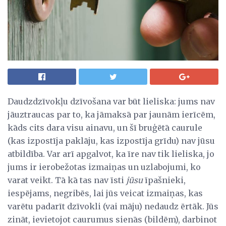
Daudzdzīvokļu dzīvošana var būt lieliska: jums nav
jāuztraucas par to, ka jāmaksā par jaunām ierīcēm,
kāds cits dara visu ainavu, un šī bruģētā caurule
(kas izpostīja paklāju, kas izpostīja grīdu) nav jūsu
atbildība. Var arī apgalvot, ka īre nav tik lieliska, jo
jums ir ierobežotas izmaiņas un uzlabojumi, ko
varat veikt. Tā kā tas nav īsti
jūsu
īpašnieki,
iespējams, negribēs, lai jūs veicat izmaiņas, kas
varētu padarīt dzīvokli (vai māju) nedaudz ērtāk. Jūs
zināt, ievietojot caurumus sienās (bildēm), darbinot