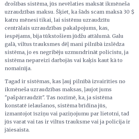
drošības sistēma, jūs nevēlaties maksāt ikmēneša
uzraudzības maksu. Šķiet, ka šāds scam maksā 30 $
katru mēnesi tikai, lai sistēmu uzraudzītu
centrālais uzraudzības pakalpojums, kas,
iespējams, bija tūkstošiem jūdžu attālumā. Galu
galā, viltus trauksmes dēļ mani pilnībā izslēdza
sistēma, jo es negribēju uzmundrināt policistu, ja
sistēma nepareizi darbojās vai kaķis kaut kā to
nomainīja.
Tagad ir sistēmas, kas ļauj pilnībā izvairīties no
ikmēneša uzraudzības maksas, ļaujot jums
"pašpārraudzīt". Tas nozīmē, ka, ja sistēma
konstatē ielaušanos, sistēma brīdina jūs,
izmantojot īsziņu vai paziņojumu par lietotni, tad
jūs varat vai tas ir viltus trauksme vai ja policija ir
jāiesaista.