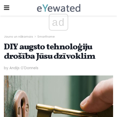
ad
Jauns un nākamais
Smarthome
DIY augsto tehnoloģiju
drošība Jūsu dzīvoklim
by Andijs O'Donnels