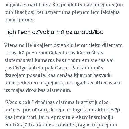
augusta Smart Lock. Šis produkts nav pieejams (no
publikācijas), bet uzņēmums pieņem iepriekšējus
pasūtījumus.
High Tech dzīvokļu mājas uzraudzība
Viens no lielākajiem dzīvokļu iemītnieku dilemām
ir tas, kā pievienot tādas lietas kā drošības
sistēmas vai kameras bez urbumiem sienās vai
pastāvīgu kabeļu palaišanai. Par laimi mēs
dzīvojam pasaulē, kas cenšas kļūt par bezvadu
ierīci, cik vien iespējams, un tagad tas attiecas arī
uz mājas drošības sistēmām.
"Veco skolu" drošības sistēma ir attīstījusies.
Ierīces, piemēram, durvju un logu kontaktu devēji,
kas izmantoti, lai pieprasītu elektroinstalāciju
centrālajā trauksmes konsolei, tagad ir pieejami