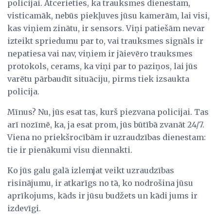
policijai. Atcerieties, ka trauksmes dienestam,
visticamāk, nebūs piekļuves jūsu kamerām, lai visi,
kas viņiem zinātu, ir sensors. Viņi patiešām nevar
izteikt spriedumu par to, vai trauksmes signāls ir
nepatiesa vai nav, viņiem ir jāievēro trauksmes
protokols, cerams, ka viņi par to paziņos, lai jūs
varētu pārbaudīt situāciju, pirms tiek izsaukta
policija.
Mīnus? Nu, jūs esat tas, kurš piezvana policijai. Tas
arī nozīmē, ka, ja esat prom, jūs būtībā zvanāt 24/7.
Viena no priekšrocībām ir uzraudzības dienestam:
tie ir pienākumi visu diennakti.
Ko jūs galu galā izlemjat veikt uzraudzības
risinājumu, ir atkarīgs no tā, ko nodrošina jūsu
aprīkojums, kāds ir jūsu budžets un kādi jums ir
izdevīgi.