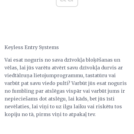
Keyless Entry Systems
Vai esat noguris no sava dzīvokļa bloķēšanas un
vēlas, lai jūs varētu atvērt savu dzīvokļa durvis ar
viedtālruņa lietojumprogrammu, tastatūru vai
varbūt pat savu viedo pulti? Varbūt jūs esat noguris
no fumbling par atslēgas vispār vai varbūt jums ir
nepieciešams dot atslēgu, lai kāds, bet jūs īsti
nevēlaties, lai viņi to uz ilgu laiku vai riskētu tos
kopiju no tā, pirms viņi to atpakaļ tev.