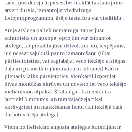
taustiņus durvju ārpuses, bet turklāt tas ļaus jums
atvērt durvis, izmantojot viedtālruņa
lietojumprogrammu, ārējo tastatūru vai viedtīklu .
Ārējā atslēga paliek nemainīga, tāpēc jūsu
saimnieks un apkope joprojām var izmantot
atslēgu, lai piekļūtu jūsu dzīvoklim, un, iespējams,
jūs neesat sajukuši par to izmantošanu (tikai
pārliecinieties, vai saglabājat veco iekšējo atslēgas
daļu un pirms tā ir jānomaina tu izbrauci) Kad ir
pienācis laiks pārvietoties, vienkārši izņemiet
divas montāžas skrūves un novietojiet veco iekšējo
mehānismu atpakaļ. Šī atslēga tika uzstādīta
burtiski 5 minūtes, un tam vajadzēja tikai
skrūvgriezi un maskēšanas lentu (lai iekšējā daļā
darbotos ārējā atslēga).
Viena no lieliskām augusta atslēgas funkcijām ir