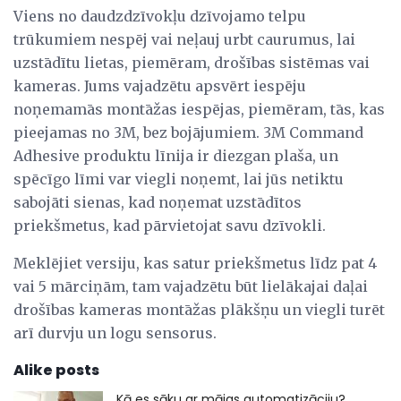
Viens no daudzdzīvokļu dzīvojamo telpu
trūkumiem nespēj vai neļauj urbt caurumus, lai
uzstādītu lietas, piemēram, drošības sistēmas vai
kameras. Jums vajadzētu apsvērt iespēju
noņemamās montāžas iespējas, piemēram, tās, kas
pieejamas no 3M, bez bojājumiem. 3M Command
Adhesive produktu līnija ir diezgan plaša, un
spēcīgo līmi var viegli noņemt, lai jūs netiktu
sabojāti sienas, kad noņemat uzstādītos
priekšmetus, kad pārvietojat savu dzīvokli.
Meklējiet versiju, kas satur priekšmetus līdz pat 4
vai 5 mārciņām, tam vajadzētu būt lielākajai daļai
drošības kameras montāžas plākšņu un viegli turēt
arī durvju un logu sensorus.
Alike posts
Kā es sāku ar mājas automatizāciju?