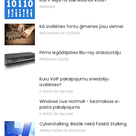
WINDOWS
Kā izvēlēties fontu ģimenes jūsu vietnei
WEB DIZAINS UN IZSTRĀDE
Pirms iegādājaties Blu-ray atskaņotāju
PIRKŠANAS CEĻVEŽI
Kuru VoIP pakalpojumu sniedzēju
izvēlēties?
E-PASTS UN ZIŅOJUMI
Windows Live Hotmail - bezmaksas e-
pasta pakalpojums
E-PASTS UN ZIŅOJUMI
Cyberstalking: Biežāk nekā Fiziskā Stalking
TĪMEKĻA VIETNE UN MEKLĒŠANA