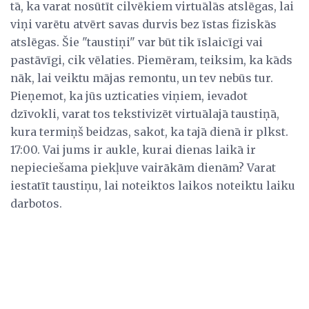
tā, ka varat nosūtīt cilvēkiem virtuālās atslēgas, lai
viņi varētu atvērt savas durvis bez īstas fiziskās
atslēgas. Šie "taustiņi" var būt tik īslaicīgi vai
pastāvīgi, cik vēlaties. Piemēram, teiksim, ka kāds
nāk, lai veiktu mājas remontu, un tev nebūs tur.
Pieņemot, ka jūs uzticaties viņiem, ievadot
dzīvokli, varat tos tekstivizēt virtuālajā taustiņā,
kura termiņš beidzas, sakot, ka tajā dienā ir plkst.
17:00. Vai jums ir aukle, kurai dienas laikā ir
nepieciešama piekļuve vairākām dienām? Varat
iestatīt taustiņu, lai noteiktos laikos noteiktu laiku
darbotos.