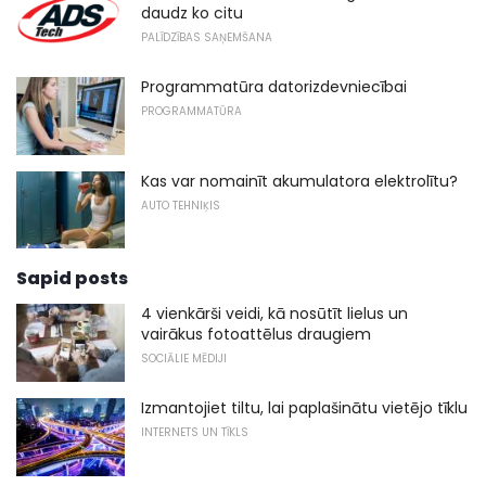
daudz ko citu
PALĪDZĪBAS SAŅEMŠANA
Programmatūra datorizdevniecībai
PROGRAMMATŪRA
Kas var nomainīt akumulatora elektrolītu?
AUTO TEHNIĶIS
Sapid posts
4 vienkārši veidi, kā nosūtīt lielus un
vairākus fotoattēlus draugiem
SOCIĀLIE MĒDIJI
Izmantojiet tiltu, lai paplašinātu vietējo tīklu
INTERNETS UN TĪKLS