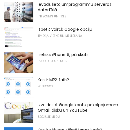
Ievads lietojumprogrammu serveros
datortīklā
INTERNETS UN TĪKLS
Izpētīt vairāk Google opciju
TĪMEKĻA VIETNE UN MEKLĒŠANA
Lielisks iPhone 6, pārskats
PRODUKTU APSKATS
Kas ir MP3 fails?
WINDOWS
Izveidojiet Google kontu pakalpojumam
Gmail, disku un YouTube
SOCIĀLIE MĒDIJI
Kas ir sējuma sāknēšanas kods?