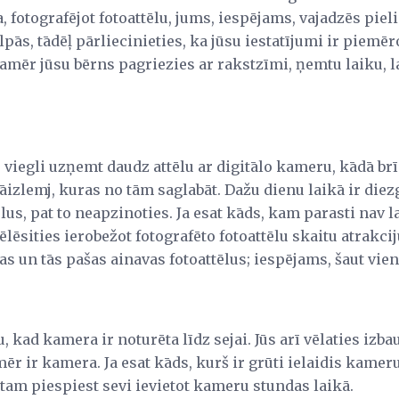
, fotografējot fotoattēlu, jums, iespējams, vajadzēs pieli
pās, tādēļ pārliecinieties, ka jūsu iestatījumi ir piemēr
 kamēr jūsu bērns pagriezies ar rakstzīmi, ņemtu laiku, 
ir viegli uzņemt daudz attēlu ar digitālo kameru, kādā brī
 jāizlemj, kuras no tām saglabāt. Dažu dienu laikā ir die
lus, pat to neapzinoties. Ja esat kāds, kam parasti nav 
ēlēsities ierobežot fotografēto fotoattēlu skaitu atrakcij
as un tās pašas ainavas fotoattēlus; iespējams, šaut vien
 kad kamera ir noturēta līdz sejai. Jūs arī vēlaties izba
nmēr ir kamera. Ja esat kāds, kurš ir grūti ielaidis kameru
 tam piespiest sevi ievietot kameru stundas laikā.