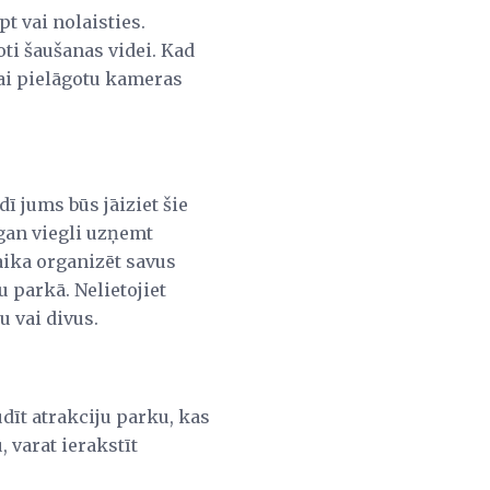
pt vai nolaisties.
oti šaušanas videi. Kad
lai pielāgotu kameras
dī jums būs jāiziet šie
zgan viegli uzņemt
laika organizēt savus
u parkā. Nelietojiet
u vai divus.
udīt atrakciju parku, kas
, varat ierakstīt