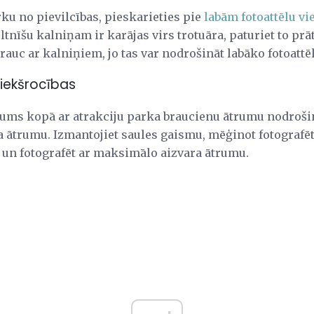
rku no pievilcības, pieskarieties pie
labām fotoattēlu vi
tnīšu kalniņam ir karājas virs trotuāra, paturiet to prāt
rauc ar kalniņiem, jo ​​tas var nodrošināt labāko fotoattēl
riekšrocības
jums kopā ar atrakciju parka braucienu ātrumu nodrošin
ra ātrumu. Izmantojiet saules gaismu, mēģinot fotografē
t un fotografēt ar maksimālo aizvara ātrumu.