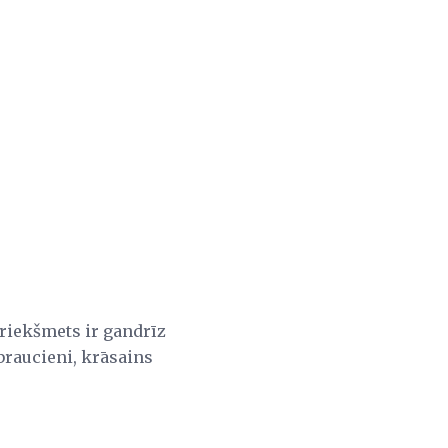
priekšmets ir gandrīz
 braucieni, krāsains