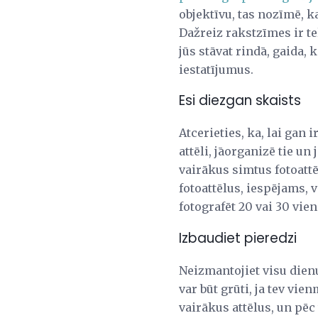
objektīvu, tas nozīmē, ka
Dažreiz rakstzīmes ir tel
jūs stāvat rindā, gaida,
iestatījumus.
Esi diezgan skaists
Atcerieties, ka, lai gan 
attēli, jāorganizē tie un
vairākus simtus fotoattē
fotoattēlus, iespējams, v
fotografēt 20 vai 30 vien
Izbaudiet pieredzi
Neizmantojiet visu dienu,
var būt grūti, ja tev vie
vairākus attēlus, un pēc