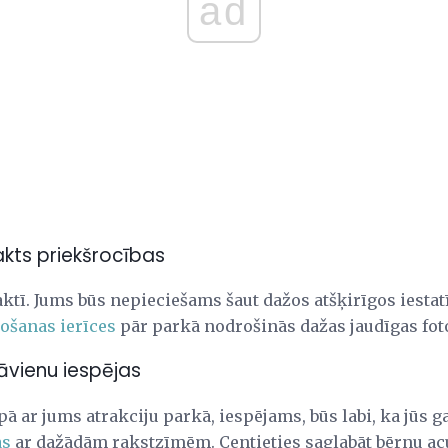
ad
akts priekšrocības
ktī. Jums būs nepieciešams šaut dažos atšķirīgos iestat
ošanas ierīces
pār parkā nodrošinās dažas jaudīgas foto
āvienu iespējas
pā ar jums atrakciju parkā, iespējams, būs labi, ka jūs 
as
ar dažādām rakstzīmēm. Centieties saglabāt bērnu ac