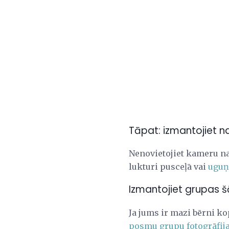
Tāpat: izmantojiet n
Nenovietojiet kameru na
lukturi pusceļā vai
uguņ
Izmantojiet grupas š
Ja jums ir mazi bērni ko
posmu grupu fotogrāfij