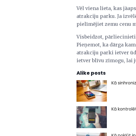
Vēl viena lieta, kas jāap
atrakciju parku. Ja izvēl
pielīmējiet zemu cenu mo
Visbeidzot, pārliecinieti
Pieņemot, ka dārga kamer
atrakciju parki ietver ū
ietver blīvu zīmogu, lai
Alike posts
Kā sinhroni
Kā kontrolē
Kā nokļūt i