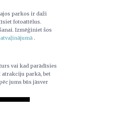
ajos parkos ir daži
siet fotoattēlus.
ēšanai. Izmēģiniet šos
t atvaļinājumā
.
turs vai kad parādīsies
atrakciju parkā, bet
pēc jums būs jāsver