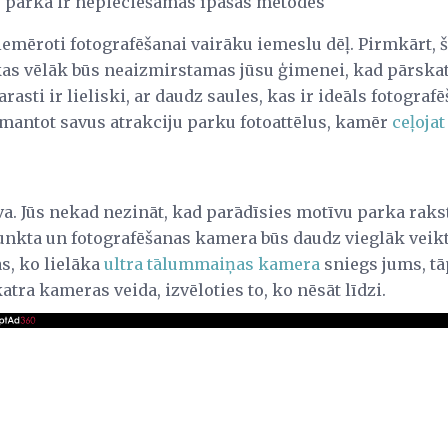
u parkā ir nepieciešamas īpašas metodes
iemēroti fotografēšanai vairāku iemeslu dēļ. Pirmkārt, š
kas vēlāk būs neaizmirstamas jūsu ģimenei, kad pārskatī
arasti ir lieliski, ar daudz saules, kas ir ideāls fotograf
mantot savus atrakciju parku fotoattēlus, kamēr
ceļoja
a. Jūs nekad nezināt, kad parādīsies motīvu parka raks
unkta un fotografēšanas kamera būs daudz vieglāk veikt 
s, ko lielāka
ultra tālummaiņas kamera
sniegs jums, tā
atra kameras veida, izvēloties to, ko nēsāt līdzi.