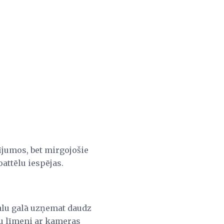
ījumos, bet mirgojošie
attēlu iespējas.
galu galā uzņemat daudz
u līmeni ar kameras