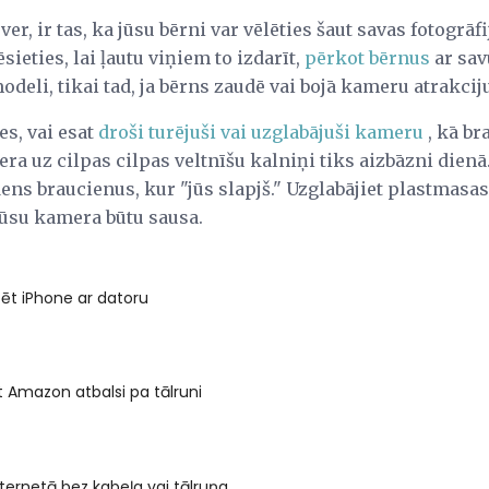
sver, ir tas, ka jūsu bērni var vēlēties šaut savas fotogrā
ēsieties, lai ļautu viņiem to izdarīt,
pērkot bērnus
ar sav
deli, tikai tad, ja bērns zaudē vai bojā kameru atrakcij
es, vai esat
droši turējuši vai uzglabājuši kameru
, kā br
a uz cilpas cilpas veltnīšu kalniņi tiks aizbāzni dienā
dens braucienus, kur "jūs slapjš." Uzglabājiet plastmasas
 jūsu kamera būtu sausa.
zēt iPhone ar datoru
t Amazon atbalsi pa tālruni
nternetā bez kabeļa vai tālruņa