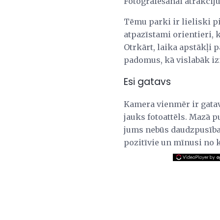
Fotografēšanai atrakcij
Tēmu parki ir lieliski p
atpazīstami orientieri, 
Otrkārt, laika apstākļi p
padomus, kā vislabāk iz
Esi gatavs
Kamera vienmēr ir gatav
jauks fotoattēls. Mazā p
jums nebūs daudzpusība
pozitīvie un mīnusi no k