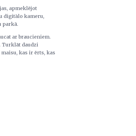
fijas, apmeklējot
u digitālo kameru,
u parkā.
aucat ar braucieniem.
. Turklāt daudzi
 maisu, kas ir ērts, kas