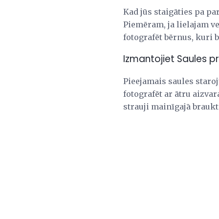
Kad jūs staigāties pa pa
Piemēram, ja lielajam vel
fotografēt bērnus, kuri b
Izmantojiet Saules p
Pieejamais saules staro
fotografēt ar ātru aizva
strauji mainīgajā brauk