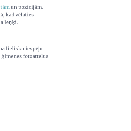
etām
un pozīcijām.
ā, kad vēlaties
a leņķi.
a lielisku iespēju
t ģimenes fotoattēlus