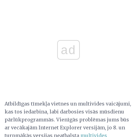
ad
Atbildīgas tīmekļa vietnes un multivides vaicājumi,
kas tos iedarbina, labi darbosies visās mūsdienu
pārlūkprogrammās. Vienīgās problēmas jums būs
ar vecākajām Internet Explorer versijām, jo ​​8. un
turpmākās versijas neatbalsta
multivides