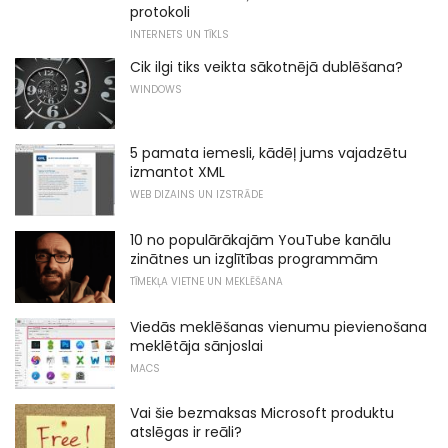
protokoli
INTERNETS UN TĪKLS
Cik ilgi tiks veikta sākotnējā dublēšana?
WINDOWS
5 pamata iemesli, kādēļ jums vajadzētu
izmantot XML
WEB DIZAINS UN IZSTRĀDE
10 no populārākajām YouTube kanālu
zinātnes un izglītības programmām
TĪMEKĻA VIETNE UN MEKLĒŠANA
Viedās meklēšanas vienumu pievienošana
meklētāja sānjoslai
MACS
Vai šie bezmaksas Microsoft produktu
atslēgas ir reāli?