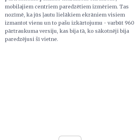
mobilajiem centriem paredzētiem izmēriem. Tas
nozīmē, ka jūs ļautu lielākiem ekrāniem visiem
izmantot vienu un to pašu izkārtojumu - varbūt 960
pārtraukuma versiju, kas bija tā, ko sākotnēji bija
paredzējusi šī vietne.