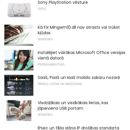
Sony PlayStation vēsture
SPĒLE
Kā Fix Mingwm10.dll nav atrasts vai trūkst
kļūdas
WINDOWS
Instalējiet vairākas Microsoft Office versijas
vienā datorā
PROGRAMMATŪRA
SaaS, PaaS un IaaS mobilo sakaru nozarē
TĪMEKĻA VIETNE UN MEKLĒŠANA
Visdziļākais un vissīkākais lietas, kas
jāpievieno USB portam
WINDOWS
IPsec un tīkla slāņa IP drošības standarta