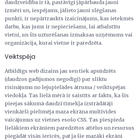
daudzveidība ir tā, pastāvīgi jāpārbauda jauni
izmēri un, iespējams, jālieto jauni slēgšanas
punkti, ir nepārtraukts izaicinājums, kas ietekmēs
darbu, kas jums ir nepieciešams, lai atbalstītu
vietni, un šīs uzturēšanas izmaksas uzņēmums vai
organizācija, kurai vietne ir paredzēta.
Veiktspēja
Atbildīgs web dizains jau sen tiek apsūdzēts
(daudzos gadījumos negodīgi) par sliktu
risinājumu no lejupielādes ātruma / veiktspējas
viedokļa. Tas lielā mērā ir saistīts ar faktu, ka šīs
pieejas sākumā daudzi tīmekļa izstrādātāji
vienkārši pielīmēja maza ekrāna multivides
vaicājumus uz vietnes esošo CSS. Tas piespieda
lielākiem ekrāniem paredzētos attēlus un resursus
piegādāt visās ierīcēs, pat ja šie mazāki ekrāni