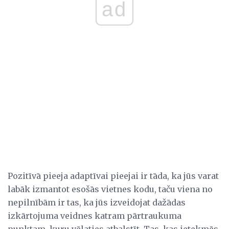
ad
Pozitīvā pieeja adaptīvai pieejai ir tāda, ka jūs varat
labāk izmantot esošās vietnes kodu, taču viena no
nepilnībām ir tas, ka jūs izveidojat dažādas
izkārtojuma veidnes katram pārtraukuma
punktam, kuru vēlaties atbalstīt. Tas, kas ietekmēs