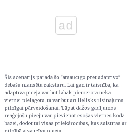
ad
Šis scenārijs parāda šo "atsaucīgo pret adaptīvo"
debašu niansētu raksturu. Lai gan ir taisnība, ka
adaptīvā pieeja var būt labāk piemērota nekā
vietnei pielāgota, tā var būt arī lielisks risinājums
pilnīgai pārveidošanai. Tāpat dažos gadījumos
reaģējošu pieeju var pievienot esošās vietnes koda
bāzei, dodot tai visas priekšrocības, kas saistītas ar
pilnībā atsaucīgu pieeju.