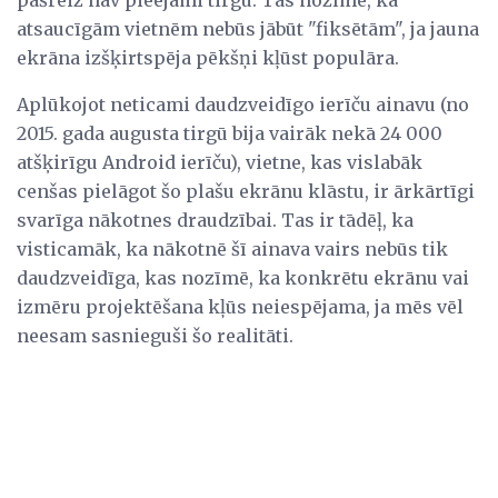
pašreiz nav pieejami tirgū. Tas nozīmē, ka
atsaucīgām vietnēm nebūs jābūt "fiksētām", ja jauna
ekrāna izšķirtspēja pēkšņi kļūst populāra.
Aplūkojot neticami daudzveidīgo ierīču ainavu (no
2015. gada augusta tirgū bija vairāk nekā 24 000
atšķirīgu Android ierīču), vietne, kas vislabāk
cenšas pielāgot šo plašu ekrānu klāstu, ir ārkārtīgi
svarīga nākotnes draudzībai. Tas ir tādēļ, ka
visticamāk, ka nākotnē šī ainava vairs nebūs tik
daudzveidīga, kas nozīmē, ka konkrētu ekrānu vai
izmēru projektēšana kļūs neiespējama, ja mēs vēl
neesam sasnieguši šo realitāti.