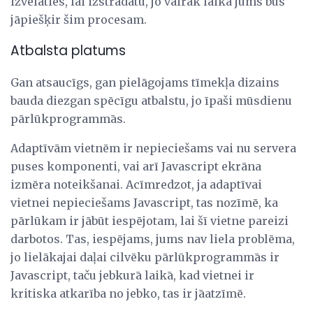
izvēlaties, lai izstrādātu, jo vairāk laika jums būs
jāpiešķir šim procesam.
Atbalsta platums
Gan atsaucīgs, gan pielāgojams tīmekļa dizains
bauda diezgan spēcīgu atbalstu, jo īpaši mūsdienu
pārlūkprogrammās.
Adaptīvām vietnēm ir nepieciešams vai nu servera
puses komponenti, vai arī Javascript ekrāna
izmēra noteikšanai. Acīmredzot, ja adaptīvai
vietnei nepieciešams Javascript, tas nozīmē, ka
pārlūkam ir jābūt iespējotam, lai šī vietne pareizi
darbotos. Tas, iespējams, jums nav liela problēma,
jo lielākajai daļai cilvēku pārlūkprogrammās ir
Javascript, taču jebkurā laikā, kad vietnei ir
kritiska atkarība no jebko, tas ir jāatzīmē.