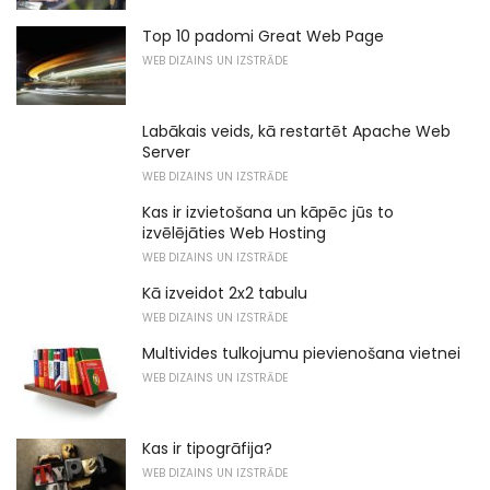
Top 10 padomi Great Web Page
WEB DIZAINS UN IZSTRĀDE
Labākais veids, kā restartēt Apache Web
Server
WEB DIZAINS UN IZSTRĀDE
Kas ir izvietošana un kāpēc jūs to
izvēlējāties Web Hosting
WEB DIZAINS UN IZSTRĀDE
Kā izveidot 2x2 tabulu
WEB DIZAINS UN IZSTRĀDE
Multivides tulkojumu pievienošana vietnei
WEB DIZAINS UN IZSTRĀDE
Kas ir tipogrāfija?
WEB DIZAINS UN IZSTRĀDE