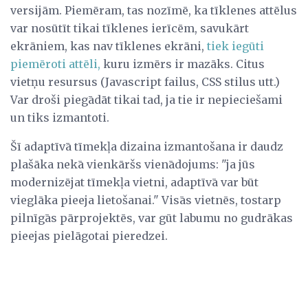
versijām. Piemēram, tas nozīmē, ka tīklenes attēlus
var nosūtīt tikai tīklenes ierīcēm, savukārt
ekrāniem, kas nav tīklenes ekrāni,
tiek iegūti
piemēroti attēli,
kuru izmērs ir mazāks. Citus
vietņu resursus (Javascript failus, CSS stilus utt.)
Var droši piegādāt tikai tad, ja tie ir nepieciešami
un tiks izmantoti.
Šī adaptīvā tīmekļa dizaina izmantošana ir daudz
plašāka nekā vienkāršs vienādojums: "ja jūs
modernizējat tīmekļa vietni, adaptīvā var būt
vieglāka pieeja lietošanai." Visās vietnēs, tostarp
pilnīgās pārprojektēs, var gūt labumu no gudrākas
pieejas pielāgotai pieredzei.