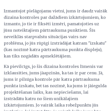
Izmantojot pielāgojamu vietni, jums ir daudz vairāk
dizaina kontroles par dažādiem izkārtojumiem, ko
izmanto, jo tie ir fiksēti izmēri, pamatojoties uz
jūsu noteiktajiem pārtraukuma punktiem. Šīs
neveiklās starpvalstu situācijas vairs nav
problēma, jo jūs rūpīgi izstrādājat katram "izskatu"
(kas nozīmē katra pārtraukuma punkta displeju),
kas tiks nogādāts apmeklētājiem.
Kā pievilcīgs, jo šis dizaina kontroles līmenis var
izklausīties, jums jāapzinās, ka tas ir par cenu. Jā,
jums ir pilnīga kontrole pār katra pārtraukuma
punkta izskatu, bet tas nozīmē, ka jums ir jāiegulda
projektēšanas laiks, kas nepieciešams, lai
izstrādātu katru no šiem unikālajiem
izkārtojumiem. Jo vairāk laika robežpunktu jūs