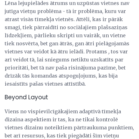
Lēna lejupielādes ātrums un uzpūstas vietnes nav
jutīga vietņu problēma - tā ir problēma, kuru var
atrast visās tīmekļa vietnēs. Attēli, kas ir pārāk
smagi, tiek pārraidīti no sociālajiem plašsaziņas
līdzekļiem, pārlieku skripti un vairāk, un vietne
tiek nosvērta, bet gan ātrās, gan ātri pielāgojamās
vietnes var veidot kā ātru ielādi. Protams
,
tos var
arī veidot tā, lai sniegums netiktu uzskatīts par
prioritāti, bet tā nav paša risinājuma pazīme, bet
drīzāk tās komandas atspoguļojums, kas bija
iesaistīts pašas vietnes attīstībā.
Beyond Layout
Viens no vispievilcīgākajiem adaptīvā tīmekļa
dizaina aspektiem ir tas, ka ne tikai kontrolē
vietnes dizainu noteiktiem pārtraukuma punktiem,
bet arī resursus, kas tiek piegādāti šīm vietņu