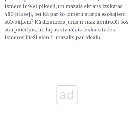
izmērs ir 960 pikseļi, un mazais ekrāns izskatās
480 pikseļi, bet kā par šo izmēru starpā esošajiem
stāvokļiem? Kā dizainers jums ir maz kontrolēt šos
starpmērķus, un lapas vizuālais izskats tādos
izmēros bieži vien ir mazāks par ideālu.
ad