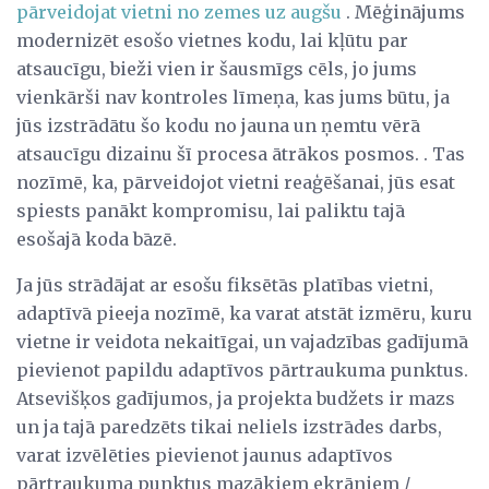
pārveidojat vietni no zemes uz augšu
. Mēģinājums
modernizēt esošo vietnes kodu, lai kļūtu par
atsaucīgu, bieži vien ir šausmīgs cēls, jo jums
vienkārši nav kontroles līmeņa, kas jums būtu, ja
jūs izstrādātu šo kodu no jauna un ņemtu vērā
atsaucīgu dizainu šī procesa ātrākos posmos. . Tas
nozīmē, ka, pārveidojot vietni reaģēšanai, jūs esat
spiests panākt kompromisu, lai paliktu tajā
esošajā koda bāzē.
Ja jūs strādājat ar esošu fiksētās platības vietni,
adaptīvā pieeja nozīmē, ka varat atstāt izmēru, kuru
vietne ir veidota nekaitīgai, un vajadzības gadījumā
pievienot papildu adaptīvos pārtraukuma punktus.
Atsevišķos gadījumos, ja projekta budžets ir mazs
un ja tajā paredzēts tikai neliels izstrādes darbs,
varat izvēlēties pievienot jaunus adaptīvos
pārtraukuma punktus mazākiem ekrāniem /