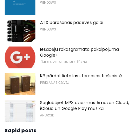
WINDOWS
ATX barošanas padeves galdi
WINDOWS
Iesācēju rokasgrāmata pakalpojumā
Google+
TĪMEKĻA VIETNE UN MEKLĒŠANA
Kā pārdot lietotas stereosas tiešsaistē
PIRKŠANAS CEĻVEŽI
Saglabājiet MP3 dziesmas Amazon Cloud,
iCloud un Google Play mūzikā
ANDROID
Sapid posts