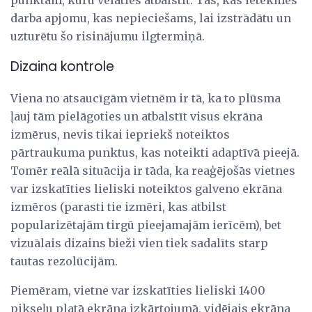
darba apjomu, kas nepieciešams, lai izstrādātu un
uzturētu šo risinājumu ilgtermiņā.
Dizaina kontrole
Viena no atsaucīgām vietnēm ir tā, ka to plūsma
ļauj tām pielāgoties un atbalstīt visus ekrāna
izmērus, nevis tikai iepriekš noteiktos
pārtraukuma punktus, kas noteikti adaptīvā pieejā.
Tomēr reālā situācija ir tāda, ka reaģējošās vietnes
var izskatīties lieliski noteiktos galveno ekrāna
izmēros (parasti tie izmēri, kas atbilst
popularizētajām tirgū pieejamajām ierīcēm), bet
vizuālais dizains bieži vien tiek sadalīts starp
tautas rezolūcijām.
Piemēram, vietne var izskatīties lieliski 1400
pikseļu platā ekrāna izkārtojumā, vidējais ekrāna