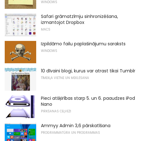
WINDOWS
Safari grāmatzīmju sinhronizēšana,
izmantojot Dropbox
MACS
Izpildāmo failu paplašinājumu saraksts
WINDOWS
10 dīvaini blogi, kurus var atrast tikai Tumblr
TĪMEKĻA VIETNE UN MEKLĒŠANA
Pieci atšķirības starp 5. un 6. paaudzes iPod
Nano
PIRKŠANAS CEĻVEŽI
Ammyy Admin 3,6 pārskatīšana
PROGRAMMATŪRA UN PROGRAMMAS