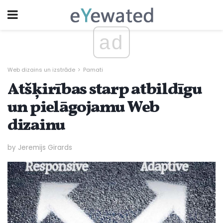
ad
Web dizains un izstrāde
Pamati
Atšķirības starp atbildīgu
un pielāgojamu Web
dizainu
by Jeremijs Girards