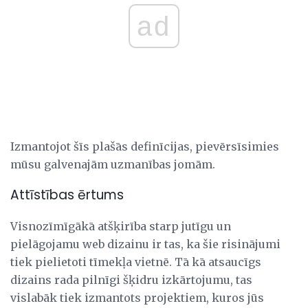
ad
Izmantojot šīs plašās definīcijas, pievērsīsimies
mūsu galvenajām uzmanības jomām.
Attīstības ērtums
Visnozīmīgākā atšķirība starp jutīgu un
pielāgojamu web dizainu ir tas, ka šie risinājumi
tiek pielietoti tīmekļa vietnē. Tā kā atsaucīgs
dizains rada pilnīgi šķidru izkārtojumu, tas
vislabāk tiek izmantots projektiem, kuros jūs