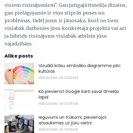
visiem risinājumiem". Gan jutīgajā tīmekļa dizains,
gan pielāgojamie ir viņu stiprās puses un
problēmas, tādēļ jums ir jānosaka, kurš no tiem
vislabāk darbosies jūsu konkrētajā projektā vai arī
ja hibrīds risinājums vislabāk atbilstu jūsu
vajadzībām.
Alike posts
Vizuālā krāsu simbolika diagramma pēc
kultūras
WEB DIZAINS UN IZSTRĀDE
Kā pievienot Google karti savai tīmekļa
lapai
WEB DIZAINS UN IZSTRĀDE
Ieguvumi un trūkumi, pievienojot
atsauksmes uz jūsu vietni
WEB DIZAINS UN IZSTRĀDE