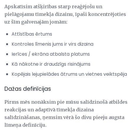
Apskatīsim atšķirības starp reaģējošu un
pielāgojamu tīmekļa dizainu, īpaši koncentrējoties
uz šīm galvenajām jomām:
Attīstības ērtums
Kontroles līmenis jums ir virs dizaina
Ierīces / ekrāna atbalsta platums
Kā nākotne ir draudzīgs risinājums
Kopējais lejupielādes ātrums un vietnes veiktspēja
Dažas definīcijas
Pirms mēs nonāksim pie mūsu salīdzinošā atbildes
reakcijas un adaptīvā tīmekļa dizaina
salīdzināšanas, ņemsim vērā šo divu pieeju augsta
līmeņa definīciju.