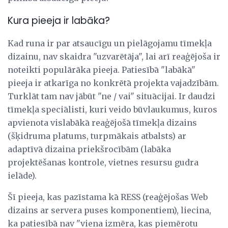
Kura pieeja ir labāka?
Kad runa ir par atsaucīgu un pielāgojamu tīmekļa
dizainu, nav skaidra "uzvarētāja", lai arī reaģējoša ir
noteikti populārāka pieeja. Patiesībā "labākā"
pieeja ir atkarīga no konkrētā projekta vajadzībām.
Turklāt tam nav jābūt "ne / vai" situācijai. Ir daudzi
tīmekļa speciālisti, kuri veido būvlaukumus, kuros
apvienota vislabākā reaģējošā tīmekļa dizains
(šķidruma platums, turpmākais atbalsts) ar
adaptīvā dizaina priekšrocībām (labāka
projektēšanas kontrole, vietnes resursu gudra
ielāde).
Šī pieeja, kas pazīstama kā RESS (reaģējošas Web
dizains ar servera puses komponentiem), liecina,
ka patiesībā nav "viena izmēra, kas piemērotu