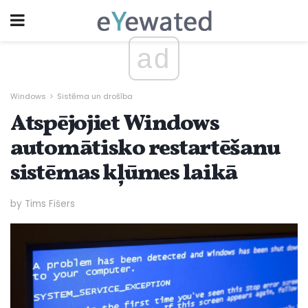
ad
Windows
Sistēma un drošība
Atspējojiet Windows
automātisko restartēšanu
sistēmas kļūmes laikā
by Tims Fišers