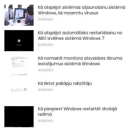
Kā atspējot sistēmas atjaunošanu sistēmā
Windows, lai noņemtu vīrusus
WINDOWS
Kā atspējot automātisko restartēšanu no
ABO izvēlnes sistēmā Windows 7
WINDOWS
Kā nomainīt monitora atsvaidzes ātruma
iestatījumus sistēmā Windows
WINDOWS
Kā lietot pakāpju rakstītāju
WINDOWS
Kā piespiest Windows restartēt drošajā
režīmā
WINDOWS