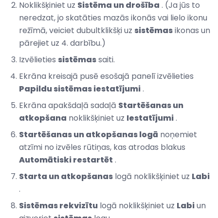
Noklikšķiniet uz
Sistēma un drošība
. (Ja jūs to
neredzat, jo skatāties mazās ikonās vai lielo ikonu
režīmā, veiciet dubultklikšķi uz
sistēmas
ikonas un
pārejiet uz 4. darbību.)
Izvēlieties
sistēmas
saiti.
Ekrāna kreisajā pusē esošajā panelī izvēlieties
Papildu sistēmas iestatījumi
.
Ekrāna apakšdaļā sadaļā
Startēšanas un
atkopšana
noklikšķiniet uz
Iestatījumi
.
Startēšanas un atkopšanas logā
noņemiet
atzīmi no izvēles rūtiņas, kas atrodas blakus
Automātiski restartēt
.
Starta un atkopšanas
logā noklikšķiniet uz
Labi
.
Sistēmas rekvizītu
logā noklikšķiniet uz
Labi
un