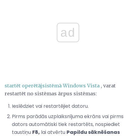
ad
startēt operētājsistēmā Windows Vista
, varat
restartēt no sistēmas ārpus sistēmas:
Ieslēdziet vai restartējiet datoru.
Pirms parādās uzplaiksnījuma ekrāns vai pirms
dators automātiski tiek restartēts, nospiediet
taustiņu
F8,
lai atvērtu
Papildu sāknēšanas