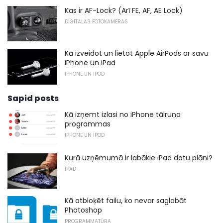
Kas ir AF-Lock? (Arī FE, AF, AE Lock)
DIGITĀLĀS FOTOKAMERAS
Kā izveidot un lietot Apple AirPods ar savu
iPhone un iPad
IPHONE UN IPOD
Sapid posts
Kā izņemt izlasi no iPhone tālruņa
programmas
IPHONE UN IPOD
Kurā uzņēmumā ir labākie iPad datu plāni?
IPAD
Kā atbloķēt failu, ko nevar saglabāt
Photoshop
PROGRAMMATŪRA