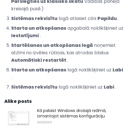
Pārslēgties uz klasisko skatu
Vadības paneļa
kreisajā pusē.)
Sistēmas rekvizītu
logā atlasiet cilni
Papildu
.
Starta un atkopšanas
apgabalā noklikšķiniet uz
Iestatījumi
.
Startēšanas un atkopšanas logā
noņemiet
atzīmi no izvēles rūtiņas, kas atrodas blakus
Automātiski restartēt
.
Starta un atkopšanas
logā noklikšķiniet uz
Labi
.
Sistēmas rekvizītu
logā noklikšķiniet uz
Labi
.
Alike posts
Kā palaist Windows drošajā režīmā,
izmantojot sistēmas konfigurāciju
WINDOWS