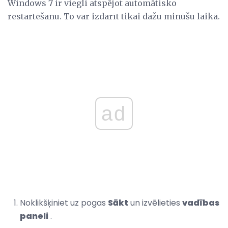
Windows 7 ir viegli atspējot automātisko
restartēšanu. To var izdarīt tikai dažu minūšu laikā.
ad
Noklikšķiniet uz pogas
Sākt
un izvēlieties
vadības
paneli
.