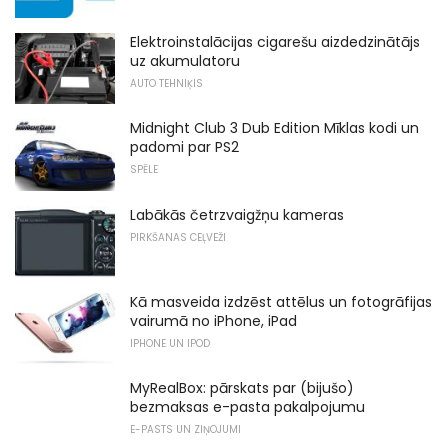
Elektroinstalācijas cigarešu aizdedzinātājs
uz akumulatoru
AUTO TEHNIĶIS
Midnight Club 3 Dub Edition Mīklas kodi un
padomi par PS2
SPĒLE
Labākās četrzvaigžņu kameras
PIRKŠANAS CEĻVEŽI
Kā masveida izdzēst attēlus un fotogrāfijas
vairumā no iPhone, iPad
IPHONE UN IPOD
MyRealBox: pārskats par (bijušo)
bezmaksas e-pasta pakalpojumu
E-PASTS UN ZIŅOJUMI