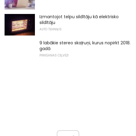
Izmantojot telpu sildītāju kā elektrisko
sildītāju
AUTO TEHNIĶIS
9 labākie stereo skaļruņi, kurus nopirkt 2018.
gadā
PIRKŠANAS CEĻVEŽI