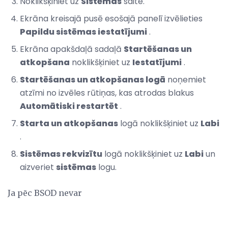
Noklikšķiniet uz
Sistēmas
saite.
Ekrāna kreisajā pusē esošajā panelī izvēlieties
Papildu sistēmas iestatījumi
.
Ekrāna apakšdaļā sadaļā
Startēšanas un
atkopšana
noklikšķiniet uz
Iestatījumi
.
Startēšanas un atkopšanas logā
noņemiet
atzīmi no izvēles rūtiņas, kas atrodas blakus
Automātiski restartēt
.
Starta un atkopšanas
logā noklikšķiniet uz
Labi
.
Sistēmas rekvizītu
logā noklikšķiniet uz
Labi
un
aizveriet
sistēmas
logu.
Ja pēc BSOD nevar