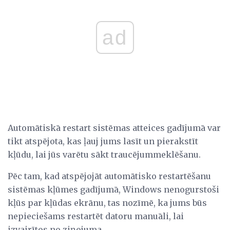
ad
Automātiskā restart sistēmas atteices gadījumā var
tikt atspējota, kas ļauj jums lasīt un pierakstīt
kļūdu, lai jūs varētu sākt traucējummeklēšanu.
Pēc tam, kad atspējojāt automātisko restartēšanu
sistēmas kļūmes gadījumā, Windows nenogurstoši
kļūs par kļūdas ekrānu, tas nozīmē, ka jums būs
nepieciešams restartēt datoru manuāli, lai
izvairītos no ziņojuma.