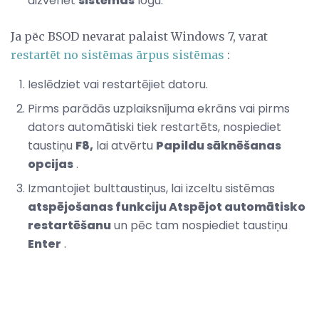
aizveriet
sistēmas
logu.
Ja pēc BSOD nevarat palaist Windows 7, varat
restartēt no sistēmas ārpus sistēmas
:
Ieslēdziet vai restartējiet datoru.
Pirms parādās uzplaiksnījuma ekrāns vai pirms
dators automātiski tiek restartēts, nospiediet
taustiņu
F8,
lai atvērtu
Papildu sāknēšanas
opcijas
.
Izmantojiet bulttaustiņus, lai izceltu sistēmas
atspējošanas funkciju Atspējot automātisko
restartēšanu
un pēc tam nospiediet taustiņu
Enter
.