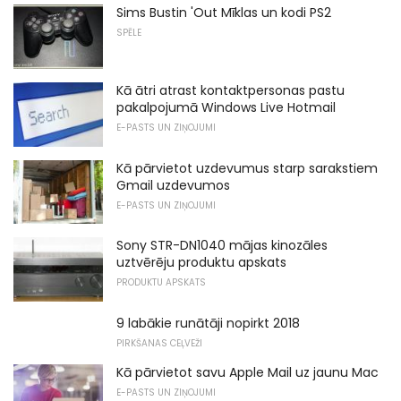
Sims Bustin 'Out Mīklas un kodi PS2
SPĒLE
Kā ātri atrast kontaktpersonas pastu
pakalpojumā Windows Live Hotmail
E-PASTS UN ZIŅOJUMI
Kā pārvietot uzdevumus starp sarakstiem
Gmail uzdevumos
E-PASTS UN ZIŅOJUMI
Sony STR-DN1040 mājas kinozāles
uztvērēju produktu apskats
PRODUKTU APSKATS
9 labākie runātāji nopirkt 2018
PIRKŠANAS CEĻVEŽI
Kā pārvietot savu Apple Mail uz jaunu Mac
E-PASTS UN ZIŅOJUMI