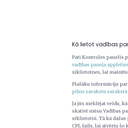
Kā lietot vadības pan
Pati Kontroles panelis 
vadības paneļa appleti
sīklietotnes, lai mainīt
Plašāku informāciju par
pilno sarakstu sarakstā
Ja jūs meklējat veidu, k
skatiet mūsu Vadības 
sīklietotni. Tā kā dažas
CPL failu, lai atvērtu š