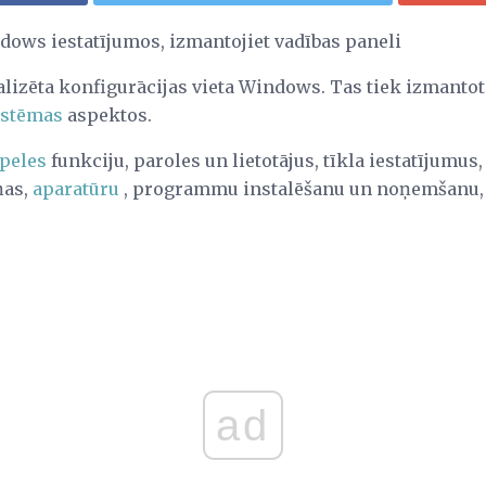
dows iestatījumos, izmantojiet vadības paneli
alizēta konfigurācijas vieta Windows. Tas tiek izmantot
istēmas
aspektos.
peles
funkciju, paroles un lietotājus, tīkla iestatījumus
ņas,
aparatūru
, programmu instalēšanu un noņemšanu, 
ad