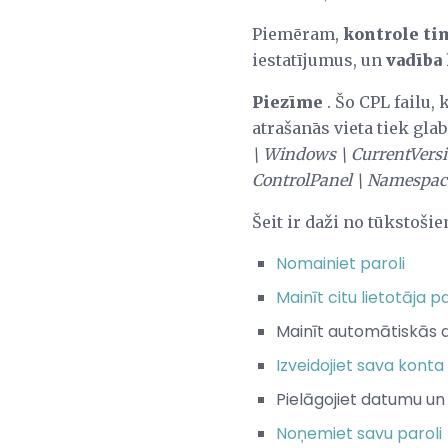
Piemēram,
kontrole ti
iestatījumus, un
vadība
Piezīme
. Šo CPL failu,
atrašanās vieta tiek gl
\ Windows \ CurrentVersi
ControlPanel \ Namespac
Šeit ir daži no tūkstoši
Nomainiet paroli
Mainīt citu lietotāja pa
Mainīt automātiskās 
Izveidojiet sava konta
Pielāgojiet datumu un 
Noņemiet savu paroli