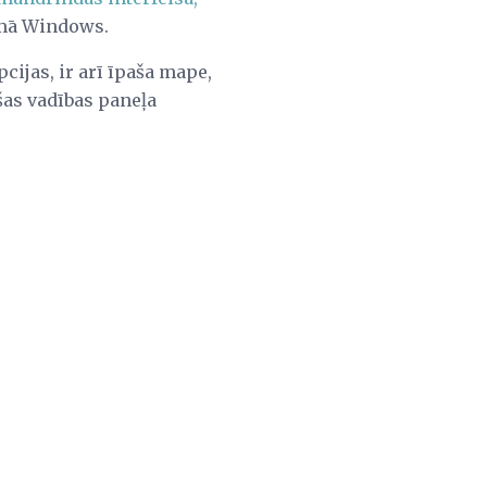
ēmā Windows.
cijas, ir arī īpaša mape,
šas vadības paneļa