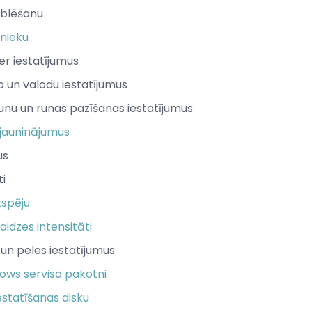
ublēšanu
dnieku
er iestatījumus
o un valodu iestatījumus
runu un runas pazīšanas iestatījumus
tjauninājumus
us
ti
tspēju
idzes intensitāti
 un peles iestatījumus
dows servisa pakotni
iestatīšanas disku