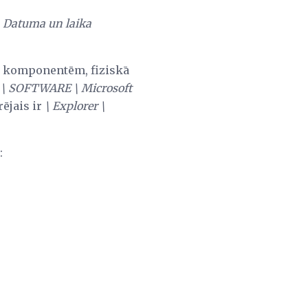
u
Datuma un laika
a komponentēm, fiziskā
ā
\ SOFTWARE \ Microsoft
rējais ir
\ Explorer \
: