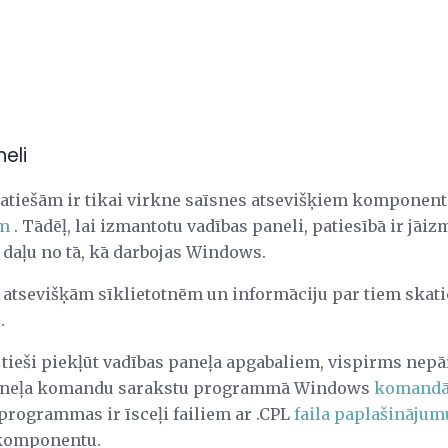
eli
patiešām ir tikai virkne saīsnes atsevišķiem komponen
em
. Tādēļ, lai izmantotu vadības paneli, patiesībā ir jāi
u daļu no tā, kā darbojas Windows.
 atsevišķām sīklietotnēm un informāciju par tiem skat
.
ā tieši piekļūt vadības paneļa apgabaliem, vispirms nepā
paneļa komandu sarakstu programmā Windows
komand
 programmas ir īsceļi failiem ar .CPL
faila paplašinājum
o komponentu.