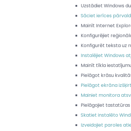
Uzstādiet Windows d
Sāciet ierīces pārval
Mainīt Internet Explor
Konfigurējiet reģionāl
Konfigurēt teksta uz 
Instalējiet Windows a
Mainīt tīkla iestatījum
Pielāgot krāsu kvalitā
Pielāgot ekrāna izšķir
Mainiet monitora atsva
Pielāgojiet tastatūras
Skatiet instalēto Win
Izveidojiet paroles at