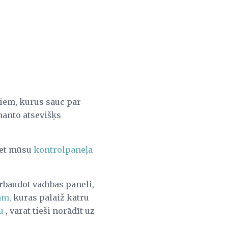
tiem, kurus sauc par
zmanto atsevišķs
iet mūsu
kontrolpaneļa
rbaudot vadības paneli,
ām,
kuras palaiž katru
u
, varat tieši norādīt uz