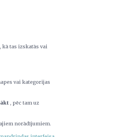
 kā tas izskatās vai
pes vai kategorijas
Sākt
, pēc tam uz
kajiem norādījumiem.
mandrindas interfeisa,