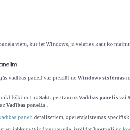
aneļa vietu, kur iet Windows, ja vēlaties kaut ko mainīt,
panelim
ās vadības panelī var piekļūt no
Windows sistēmas
ma
noklikšķiniet uz
Sākt,
pēc tam uz
Vadības panelis
vai
 uz
Vadības panelis
.
 vadības paneli
detalizētiem, operētājsistēmas specifis
ūt arī jebkurā Windows versijā, izpildot
kontroli
no
ko