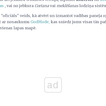
as
, vai no jebkura
Cortana
vai
meklēšanas
lodziņa sist
 "oficiāls" veids, kā atvērt un izmantot vadības paneļa op
ot ar nosaukumu
GodMode,
kas sniedz jums visas tās pa
 vienas lapas mapē.
ad