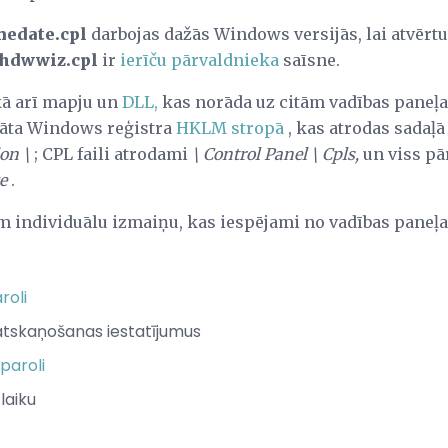
medate.cpl
darbojas dažās Windows versijās, lai atvērt
 hdwwiz.cpl
ir
ierīču pārvaldnieka
saīsne.
 kā arī mapju un
DLL,
kas norāda uz citām vadības paneļ
abāta Windows reģistra
HKLM stropā
, kas atrodas sadaļ
on \
; CPL faili atrodami
\ Control Panel \ Cpls,
un viss pā
e
.
em individuālu izmaiņu, kas iespējami no vadības paneļa
roli
atskaņošanas iestatījumus
 paroli
laiku