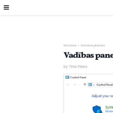
Windows
Galvenie jēdzieni
Vadības pane
by Tims Fišers