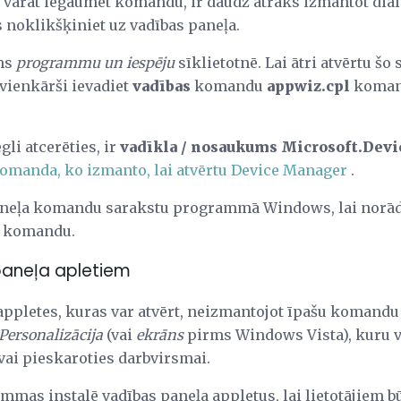
ūs varat iegaumēt komandu, ir daudz ātrāks izmantot dial
is noklikšķiniet uz vadības paneļa.
ams
programmu un iespēju
sīklietotnē. Lai ātri atvērtu šo s
vienkārši ievadiet
vadības
komandu
appwiz.cpl
komand
gli atcerēties, ir
vadīkla / nosaukums Microsoft.Dev
omanda, ko izmanto, lai atvērtu Device Manager
.
aneļa komandu sarakstu programmā Windows, lai norādī
to komandu.
paneļa apletiem
appletes, kuras var atvērt, neizmantojot īpašu komandu 
Personalizācija
(vai
ekrāns
pirms Windows Vista), kuru var
vai pieskaroties darbvirsmai.
mas instalē vadības paneļa appletus, lai lietotājiem bū