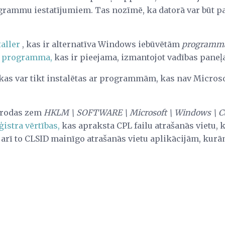
rammu iestatījumiem. Tas nozīmē, ka datorā var būt pa
aller
, kas ir alternatīva Windows iebūvētām
programmā
u programma,
kas ir pieejama, izmantojot vadības paneļa
 kas var tikt instalētas ar programmām, kas nav Microsof
rodas zem
HKLM \ SOFTWARE \ Microsoft \ Windows \ Cu
ģistra vērtības,
kas apraksta CPL failu atrašanās vietu, 
arī to CLSID mainīgo atrašanās vietu aplikācijām, kurām 