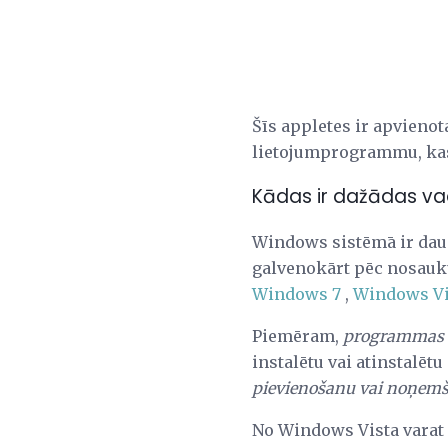
Šīs appletes ir apvienot
lietojumprogrammu, kas 
Kādas ir dažādas va
Windows sistēmā ir daud
galvenokārt pēc nosauku
Windows 7
,
Windows Vi
Piemēram,
programmas 
instalētu vai atinstalē
pievienošanu vai noņem
No Windows Vista varat