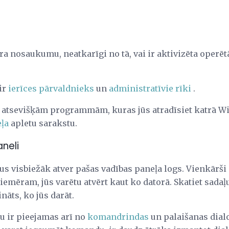
ra nosaukumu, neatkarīgi no tā, vai ir aktivizēta operē
 ir
ierīces pārvaldnieks
un
administratīvie rīki
.
 atsevišķām programmām, kuras jūs atradīsiet katrā Wi
ļa
apletu sarakstu.
neli
us visbiežāk atver pašas vadības paneļa logs. Vienkārši
piemēram, jūs varētu atvērt kaut ko datorā. Skatiet sada
nāts, ko jūs darāt.
u ir pieejamas arī no
komandrindas
un palaišanas dial