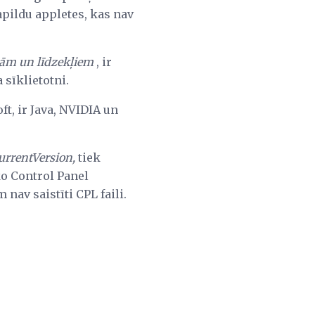
pildu appletes, kas nav
m un līdzekļiem
, ir
 sīklietotni.
t, ir Java, NVIDIA un
rrentVersion,
tiek
ko Control Panel
nav saistīti CPL faili.