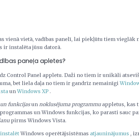
as vienā vietā, vadības panelī, lai piekļūtu tiem vieglāk
ir instalēta jūsu datorā.
dības paneļa apletes?
z Control Panel appletu. Daži no tiem ir unikāli atse
ma, bet liela daļa no tiem ir gandrīz nemainīgi
Window
sta
un
Windows XP
.
un funkcijas
un
noklusējuma programmu
appletus, kas t
tu programmas un Windows funkcijas, ko parasti sauc p
šanu
pirms Windows Vista.
instalēt
Windows operētājsistēmas
atjauninājumus
, i