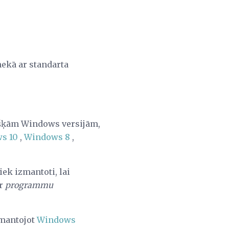
 nekā ar standarta
višķām Windows versijām,
s 10
,
Windows 8
,
iek izmantoti, lai
ar
programmu
zmantojot
Windows