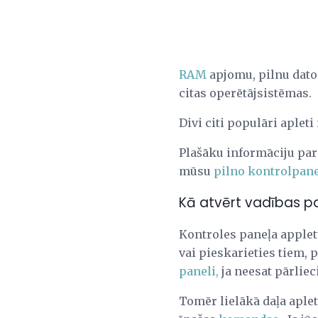
RAM
apjomu, pilnu dato
citas operētājsistēmas.
Divi citi populāri apleti
Plašāku informāciju par
mūsu
pilno kontrolpane
Kā atvērt vadības pa
Kontroles paneļa applet
vai pieskarieties tiem, 
paneli,
ja neesat pārlieci
Tomēr lielākā daļa aplet