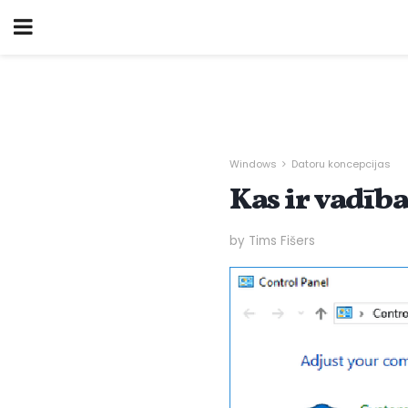
Windows
Datoru koncepcijas
Kas ir vadība
by Tims Fišers