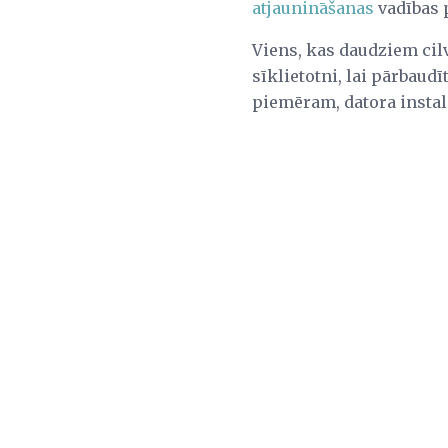
atjaunināšanas
vadības p
Viens, kas daudziem cil
sīklietotni, lai pārbaudī
piemēram, datora instal