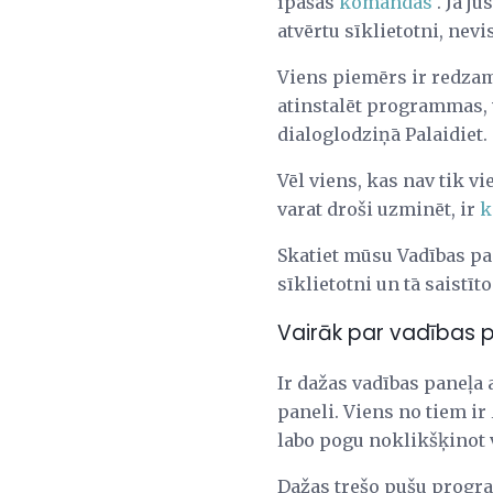
īpašas
komandas
. Ja j
atvērtu sīklietotni, nev
Viens piemērs ir redz
atinstalēt programmas, 
dialoglodziņā Palaidiet.
Vēl viens, kas nav tik vie
varat droši uzminēt, ir
k
Skatiet mūsu Vadības p
sīklietotni un tā saistī
Vairāk par vadības 
Ir dažas vadības paneļa 
paneli. Viens no tiem ir
labo pogu noklikšķinot 
Dažas trešo pušu program