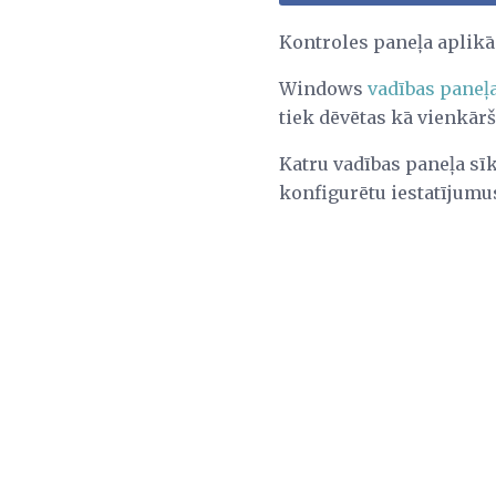
Kontroles paneļa aplikā
Windows
vadības paneļ
tiek dēvētas kā vienkār
Katru vadības paneļa sī
konfigurētu iestatījum