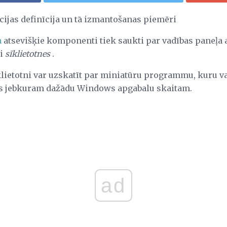
cijas definīcija un tā izmantošanas piemēri
a
atsevišķie komponenti tiek saukti par vadības paneļa a
ši
sīklietotnes
.
klietotni var uzskatīt par miniatūru programmu, kuru va
us jebkuram dažādu Windows apgabalu skaitam.
ad