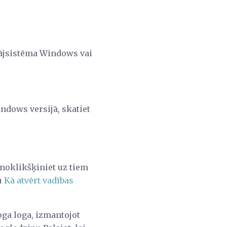
tājsistēma Windows vai
ndows versijā, skatiet
 noklikšķiniet uz tiem
ļu
Kā atvērt vadības
oga loga, izmantojot