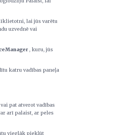
oglodziņu Palaist, lai
īklietotni, lai jūs varētu
u uzvednē vai
iceManager
, kuru, jūs
tu katru vadības paneļa
vai pat atverot vadības
 arī palaist, ar peles
tu vieglāk piekļūt