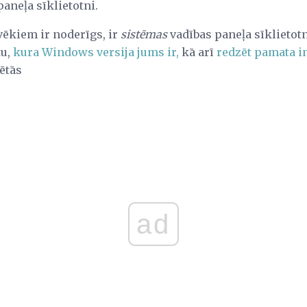
aneļa sīklietotni.
vēkiem ir noderīgs, ir
sistēmas
vadības paneļa sīklietotn
tu,
kura Windows versija jums ir,
kā arī
redzēt pamata i
ētās
ad