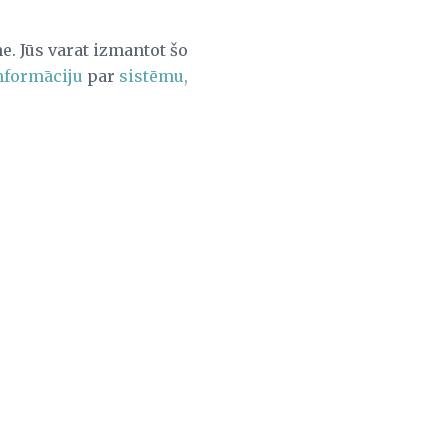
e. Jūs varat izmantot šo
nformāciju
par
sistēmu,