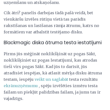
uzņemšanu un atskaņošanu.
Cik ātri? panelis darbojas tādā pašā veidā, bet
vienkāršu izvēles rūtiņu vietā tas parādīs
rakstīšanas un lasīšanas rāmja ātrumu, katrs no
formātiem var atbalstīt testējamo disku.
Blackmagic diska ātruma testa iestatījumi
Pirms jūs mēģināt noklikšķināt uz pogas Sākt,
noklikšķiniet uz pogas Iestatījumi, kas atrodas
tieši virs pogas Sākt. Kad jūs to darīsit, jūs
atradīsiet iespējas, kā atlasīt mērķa disku ātruma
testam, iespēju
veikt un saglabāt
testa rezultātu
ekrānuzņēmumu
, spēju izvēlēties izmēru testa
failam un piekļūt palīdzības failam, ja jums tas ir
vajadzīgs.