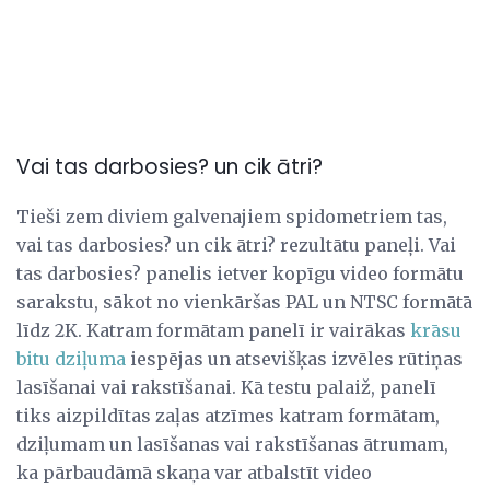
Vai tas darbosies? un cik ātri?
Tieši zem diviem galvenajiem spidometriem tas,
vai tas darbosies? un cik ātri? rezultātu paneļi. Vai
tas darbosies? panelis ietver kopīgu video formātu
sarakstu, sākot no vienkāršas PAL un NTSC formātā
līdz 2K. Katram formātam panelī ir vairākas
krāsu
bitu dziļuma
iespējas un atsevišķas izvēles rūtiņas
lasīšanai vai rakstīšanai. Kā testu palaiž, panelī
tiks aizpildītas zaļas atzīmes katram formātam,
dziļumam un lasīšanas vai rakstīšanas ātrumam,
ka pārbaudāmā skaņa var atbalstīt video