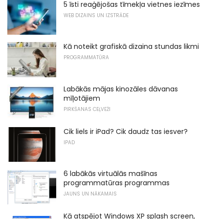
5 īsti reaģējošas tīmekļa vietnes iezīmes
WEB DIZAINS UN IZSTRĀDE
Kā noteikt grafiskā dizaina stundas likmi
PROGRAMMATŪRA
Labākās mājas kinozāles dāvanas
mīļotājiem
PIRKŠANAS CEĻVEŽI
Cik liels ir iPad? Cik daudz tas iesver?
IPAD
6 labākās virtuālās mašīnas
programmatūras programmas
JAUNS UN NĀKAMAIS
Kā atspējot Windows XP splash screen,