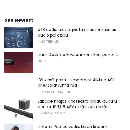
See Newest
USB audio pieslēgvieta ar automašīnas
audio palīdzību
AUTO TEHNIĶIS
Linux Desktop Environment komponenti
LINUX
Kā izlasīt pastu, izmantojot AIM un AOL
priekšskatījuma rūti
E-PASTS UN ZIŅOJUMI
Labākie mājas kinoteātra produkti, kuru
cena ir 199,99 ASV dolāri vai mazāk
PIRKŠANAS CEĻVEŽI
Lietotā iPad ceļvedis: kā un kādam