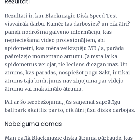
Rezultāti
Rezultāti ir, kur Blackmagic Disk Speed ​​Test
visvairāk darbu. Kamēr tas darbosies? un cik ātri?
paneļi nodrošina galveno informāciju, kas
nepieciešama video profesionāļiem, abi
spidometri, kas mēra veiktspēju MB / s, parāda
pašreizējo momentāno ātrumu. Ja testa laikā
spidometrus vērojat, tie lēciens diezgan maz. Un
ātrums, kas parādās, nospiežot pogu Sākt, ir tikai
ātrums tajā brīdī; jums nav ziņojuma par vidējo
ātrumu vai maksimālo ātrumu.
Pat ar šo ierobežojumu, jūs saņemat saprātīgu
ballpark skaitlis par to, cik ātri jūsu disks darbojas.
Nobeiguma domas
Man patīk Blackmagic diska ātruma pārbaude, kas