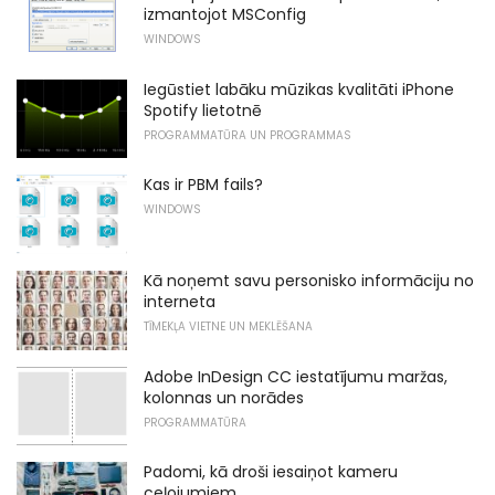
izmantojot MSConfig
WINDOWS
Iegūstiet labāku mūzikas kvalitāti iPhone
Spotify lietotnē
PROGRAMMATŪRA UN PROGRAMMAS
Kas ir PBM fails?
WINDOWS
Kā noņemt savu personisko informāciju no
interneta
TĪMEKĻA VIETNE UN MEKLĒŠANA
Adobe InDesign CC iestatījumu maržas,
kolonnas un norādes
PROGRAMMATŪRA
Padomi, kā droši iesaiņot kameru
ceļojumiem