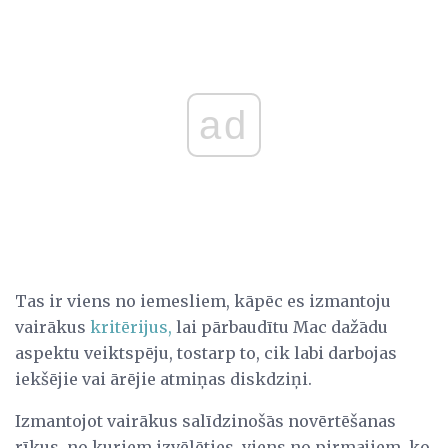
ad
Tas ir viens no iemesliem, kāpēc es izmantoju
vairākus
kritērijus,
lai pārbaudītu Mac dažādu
aspektu veiktspēju, tostarp to, cik labi darbojas
iekšējie vai ārējie atmiņas diskdziņi.
Izmantojot vairākus salīdzinošās novērtēšanas
rīkus, no kuriem izvēlēties, viens no pirmajiem, ko