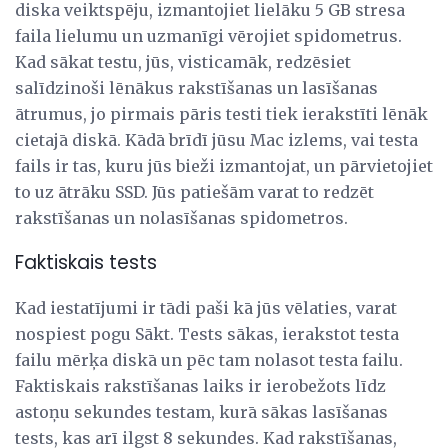
diska veiktspēju, izmantojiet lielāku 5 GB stresa
faila lielumu un uzmanīgi vērojiet spidometrus.
Kad sākat testu, jūs, visticamāk, redzēsiet
salīdzinoši lēnākus rakstīšanas un lasīšanas
ātrumus, jo pirmais pāris testi tiek ierakstīti lēnāk
cietajā diskā. Kādā brīdī jūsu Mac izlems, vai testa
fails ir tas, kuru jūs bieži izmantojat, un pārvietojiet
to uz ātrāku SSD. Jūs patiešām varat to redzēt
rakstīšanas un nolasīšanas spidometros.
Faktiskais tests
Kad iestatījumi ir tādi paši kā jūs vēlaties, varat
nospiest pogu Sākt. Tests sākas, ierakstot testa
failu mērķa diskā un pēc tam nolasot testa failu.
Faktiskais rakstīšanas laiks ir ierobežots līdz
astoņu sekundes testam, kurā sākas lasīšanas
tests, kas arī ilgst 8 sekundes. Kad rakstīšanas,