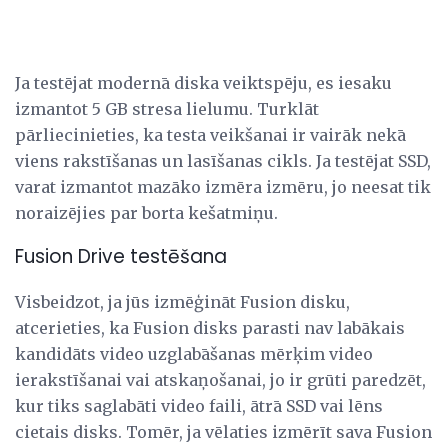
Ja testējat modernā diska veiktspēju, es iesaku
izmantot 5 GB stresa lielumu. Turklāt
pārliecinieties, ka testa veikšanai ir vairāk nekā
viens rakstīšanas un lasīšanas cikls. Ja testējat SSD,
varat izmantot mazāko izmēra izmēru, jo neesat tik
noraizējies par borta kešatmiņu.
Fusion Drive testēšana
Visbeidzot, ja jūs izmēģināt Fusion disku,
atcerieties, ka Fusion disks parasti nav labākais
kandidāts video uzglabāšanas mērķim video
ierakstīšanai vai atskaņošanai, jo ir grūti paredzēt,
kur tiks saglabāti video faili, ātrā SSD vai lēns
cietais disks. Tomēr, ja vēlaties izmērīt sava Fusion