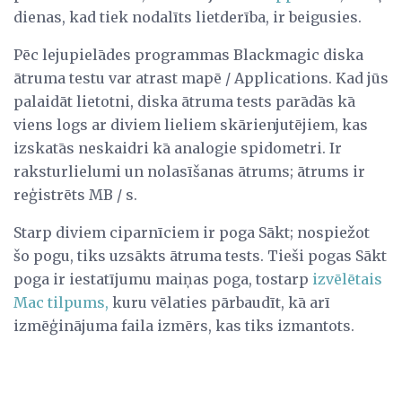
dienas, kad tiek nodalīts lietderība, ir beigusies.
Pēc lejupielādes programmas Blackmagic diska
ātruma testu var atrast mapē / Applications. Kad jūs
palaidāt lietotni, diska ātruma tests parādās kā
viens logs ar diviem lieliem skārienjutējiem, kas
izskatās neskaidri kā analogie spidometri. Ir
raksturlielumi un nolasīšanas ātrums; ātrums ir
reģistrēts MB / s.
Starp diviem ciparnīciem ir poga Sākt; nospiežot
šo pogu, tiks uzsākts ātruma tests. Tieši pogas Sākt
poga ir iestatījumu maiņas poga, tostarp
izvēlētais
Mac tilpums,
kuru vēlaties pārbaudīt, kā arī
izmēģinājuma faila izmērs, kas tiks izmantots.