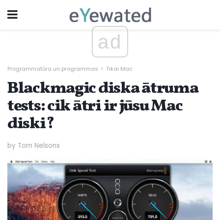
ad
Programmatūra un programmas
Tikai Mac
Blackmagic diska ātruma
tests: cik ātri ir jūsu Mac
diski?
by Tom Nelsons