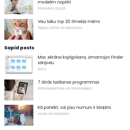
modelim nopirkt
PIRKŠANAS CEĻVEŽI
Visu laiku top 20 tīmekļa mēmi
TĪMEKĻA VIETNE UN MEKLĒŠANA
Sapid posts
Mac ekrāna kopīgošana, izmantojot Finder
sānjoslu
MACS
7 ātrās lasīšanas programmas
PROGRAMMATŪRA UN PROGRAMMAS
Kā pateikt, vai jūsu numurs ir bloķēts
JAUNS UN NĀKAMAIS