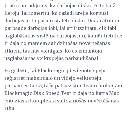
ir ātrs norādījums, kā darbojas disks. Es to bieži
lietoju, lai izmērītu, kā dažādi ārējie korpusi
darbojas ar to pašu instalēto disku. Diska ātruma
pārbaude darbojas labi, lai ātri uzzinātu, cik labi
uzglabāšanas sistēma darbojas, un, kamēr lietotne
ir daļa no maniem salīdzinošās novērtēšanas
rīkiem, tas nav vienīgais, ko es izmantoju
uzglabāšanas veiktspējas pārbaudīšanai.
Es gribētu, lai Blackmagic pievienotu spēju
reģistrēt maksimālo un vidējo veiktspēju
pārbaudes laikā, taču pat bez šīm divām funkcijām
Blackmagic Disk Speed ​​Test ir daļa no katra Mac
entuziasta komplekta salīdzinošās novērtēšanas
rīku.