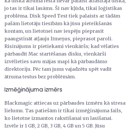
ka diska ātruma testa nevar palaist atlasītajā diskā,
jo tas ir tikai lasāms. Šī nav kļūda, tikai loģistikas
problēma. Disk Speed ​​Test tiek palaists ar tādām
pašām lietotāju tiesībām kā jūsu pieteikšanās
kontam, un lietotnei nav iespēju pieprasīt
paaugstināt atļauju līmeņus, pieprasot paroli.
Risinājums ir pietiekami vienkāršs; kad vēlaties
pārbaudīt Mac startēšanas disku, vienkārši
izvēlieties savu mājas mapi kā pārbaudāmo
direktoriju. Pēc tam jums vajadzētu spēt vadīt
ātruma testus bez problēmām.
Izmēģinājuma izmērs
Blackmagic attiecas uz pārbaudes izmēru kā stresa
lielumu. Tas patiešām ir tikai izmēģinājuma fails,
ko lietotne izmantos rakstīšanai un lasīšanai.
Izvēle ir 1 GB, 2 GB, 3 GB, 4 GB un 5 GB. Jūsu