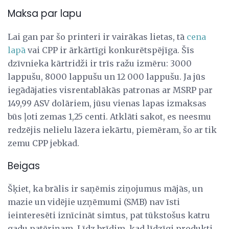
Maksa par lapu
Lai gan par šo printeri ir vairākas lietas, tā
cena
lapā
vai CPP ir ārkārtīgi konkurētspējīga. Šīs
dzīvnieka kārtridži ir trīs ražu izmēru: 3000
lappušu, 8000 lappušu un 12 000 lappušu. Ja jūs
iegādājaties visrentablākās patronas ar MSRP par
149,99 ASV dolāriem, jūsu vienas lapas izmaksas
būs ļoti zemas 1,25 centi. Atklāti sakot, es neesmu
redzējis nelielu lāzera iekārtu, piemēram, šo ar tik
zemu CPP jebkad.
Beigas
Šķiet, ka brālis ir saņēmis ziņojumus mājās, un
mazie un vidējie uzņēmumi (SMB) nav īsti
ieinteresēti iznīcināt simtus, pat tūkstošus katru
gadu patēriņam. Līdz brīdim, kad līdzīgi produkti,