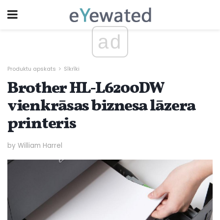
ad
Produktu apskats
Sīkrīki
Brother HL-L6200DW
vienkrāsas biznesa lāzera
printeris
by William Harrel