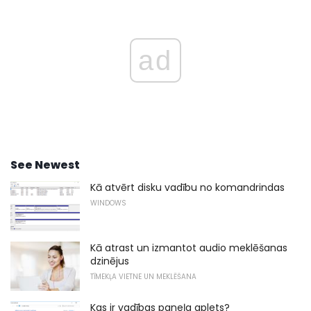
ad
See Newest
Kā atvērt disku vadību no komandrindas
WINDOWS
Kā atrast un izmantot audio meklēšanas
dzinējus
TĪMEKĻA VIETNE UN MEKLĒŠANA
Kas ir vadības paneļa aplets?