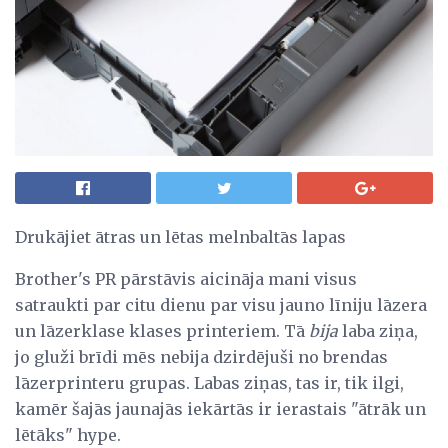
Drukājiet ātras un lētas melnbaltās lapas
Brother's PR pārstāvis aicināja mani visus
satraukti par citu dienu par visu jauno līniju lāzera
un lāzerklase klases printeriem. Tā
bija
laba ziņa,
jo gluži brīdi mēs nebija dzirdējuši no brendas
lāzerprinteru grupas. Labas ziņas, tas ir, tik ilgi,
kamēr šajās jaunajās iekārtās ir ierastais "ātrāk un
lētāks" hype.