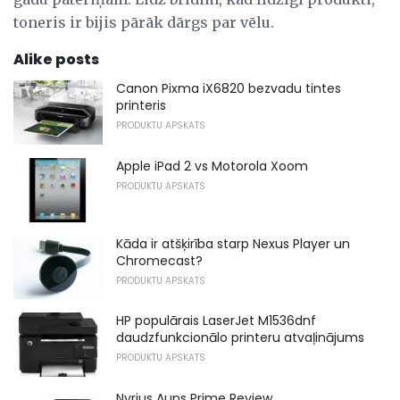
toneris ir bijis pārāk dārgs par vēlu.
Alike posts
Canon Pixma iX6820 bezvadu tintes
printeris
PRODUKTU APSKATS
Apple iPad 2 vs Motorola Xoom
PRODUKTU APSKATS
Kāda ir atšķirība starp Nexus Player un
Chromecast?
PRODUKTU APSKATS
HP populārais LaserJet M1536dnf
daudzfunkcionālo printeru atvaļinājums
PRODUKTU APSKATS
Nyrius Auns Prime Review