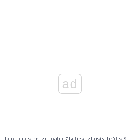
ad
Ja pirmais no izejmateriāla tiek izlaists, brālis $