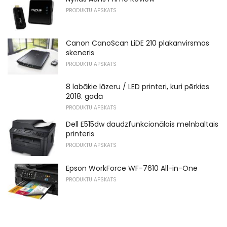
PRODUKTU APSKATS
Canon CanoScan LiDE 210 plakanvirsmas
skeneris
PRODUKTU APSKATS
8 labākie lāzeru / LED printeri, kuri pērkies
2018. gadā
PRODUKTU APSKATS
Dell E515dw daudzfunkcionālais melnbaltais
printeris
PRODUKTU APSKATS
Epson WorkForce WF-7610 All-in-One
PRODUKTU APSKATS