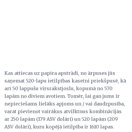
Kas attiecas uz papīra apstrādi, no ārpuses jūs
saņemat 520-lapu ietilpības kasetni priekšpusē, kā
arī 50 lappušu virsrakstjoslu, kopumā no 570
lapām no diviem avotiem. Tomēr, lai gan jums ir
nepieciešams lielāks apjoms un / vai daudzpusība,
varat pievienot vairākus atvilktnus kombinācijās
ar 250 lapām (179 ASV dolāri) un 520 lapām (209
ASV dolāri), kuru kopējā ietilpība ir 1610 lapas.