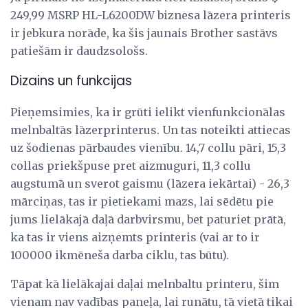
249,99 MSRP HL-L6200DW biznesa lāzera printeris
ir jebkura norāde, ka šis jaunais Brother sastāvs
patiešām ir daudzsološs.
Dizains un funkcijas
Pieņemsimies, ka ir grūti ielikt vienfunkcionālas
melnbaltās lāzerprinterus. Un tas noteikti attiecas
uz šodienas pārbaudes vienību. 14,7 collu pāri, 15,3
collas priekšpuse pret aizmuguri, 11,3 collu
augstumā un sverot gaismu (lāzera iekārtai) - 26,3
mārciņas, tas ir pietiekami mazs, lai sēdētu pie
jums lielākajā daļā darbvirsmu, bet paturiet prātā,
ka tas ir viens aizņemts printeris (vai ar to ir
100000 ikmēneša darba ciklu, tas būtu).
Tāpat kā lielākajai daļai melnbaltu printeru, šim
vienam nav vadības paneļa, lai runātu, tā vietā tikai