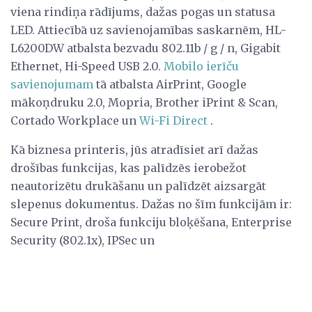
viena rindiņa rādījums, dažas pogas un statusa
LED. Attiecībā uz savienojamības saskarnēm, HL-
L6200DW atbalsta bezvadu 802.11b / g / n, Gigabit
Ethernet, Hi-Speed ​​USB 2.0.
Mobilo ierīču
savienojumam
tā atbalsta AirPrint, Google
mākoņdruku 2.0, Mopria, Brother iPrint & Scan,
Cortado Workplace un
Wi-Fi Direct
.
Kā biznesa printeris, jūs atradīsiet arī dažas
drošības funkcijas, kas palīdzēs ierobežot
neautorizētu drukāšanu un palīdzēt aizsargāt
slepenus dokumentus. Dažas no šīm funkcijām ir:
Secure Print, droša funkciju bloķēšana, Enterprise
Security (802.1x), IPSec un