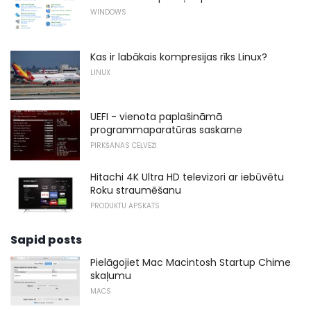
WINDOWS
Kas ir labākais kompresijas rīks Linux?
LINUX
UEFI - vienota paplašināmā
programmaparatūras saskarne
PIRKŠANAS CEĻVEŽI
Hitachi 4K Ultra HD televizori ar iebūvētu
Roku straumēšanu
PRODUKTU APSKATS
Sapid posts
Pielāgojiet Mac Macintosh Startup Chime
skaļumu
MACS