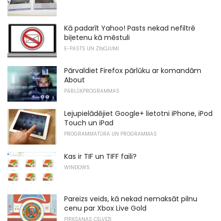
Kā padarīt Yahoo! Pasts nekad nefiltrē
biļetenu kā mēstuli
E-PASTS UN ZIŅOJUMI
Pārvaldiet Firefox pārlūku ar komandām
About
PĀRLŪKPROGRAMMAS
Lejupielādējiet Google+ lietotni iPhone, iPod
Touch un iPad
PROGRAMMATŪRA UN PROGRAMMAS
Kas ir TIF un TIFF faili?
WINDOWS
Pareizs veids, kā nekad nemaksāt pilnu
cenu par Xbox Live Gold
PIRKŠANAS CEĻVEŽI