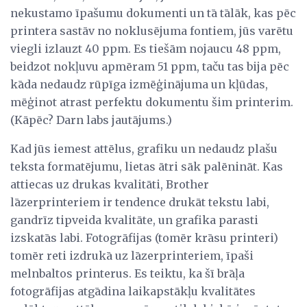
nekustamo īpašumu dokumenti un tā tālāk, kas pēc
printera sastāv no noklusējuma fontiem, jūs varētu
viegli izlauzt 40 ppm. Es tiešām nojaucu 48 ppm,
beidzot nokļuvu apmēram 51 ppm, taču tas bija pēc
kāda nedaudz rūpīga izmēģinājuma un kļūdas,
mēģinot atrast perfektu dokumentu šim printerim.
(Kāpēc? Darn labs jautājums.)
Kad jūs iemest attēlus, grafiku un nedaudz plašu
teksta formatējumu, lietas ātri sāk palēnināt. Kas
attiecas uz drukas kvalitāti, Brother
lāzerprinteriem ir tendence drukāt tekstu labi,
gandrīz tipveida kvalitāte, un grafika parasti
izskatās labi. Fotogrāfijas (tomēr krāsu printeri)
tomēr reti izdrukā uz lāzerprinteriem, īpaši
melnbaltos printerus. Es teiktu, ka šī brāļa
fotogrāfijas atgādina laikapstākļu kvalitātes