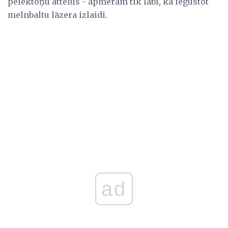
pelēktoņu attēlus - apmēram tik labi, kā iegūstot
melnbaltu lāzera izlaidi.
ad