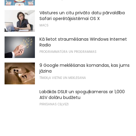
Vēstures un citu privāto datu pārvaldība
Safari operētājsistēmai OS X
MACS
Kā lietot straumēšanas Windows Internet
Radio
PROGRAMMATŪRA UN PROGRAMMAS
9 Google meklēšanas komandas, kas jums
jāzina
TĪMEKĻA VIETNE UN MEKLĒŠANA
Labākās DSLR un spoguļkameras ar 1,000
ASV dolāru budžetu
PIRKŠANAS CEĻVEŽI