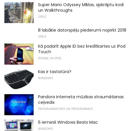
Super Mario Odyssey Mīklas, apkrāptu kodi
un Walkthroughs
SPĒLE
8 labākie datorspēļu piederumi nopirkt 2018
SPĒLE
Kā padarīt Apple ID bez kredītkartes uz iPod
Touch
IPHONE UN IPOD
Kas ir tastatūra?
WINDOWS
Pandora interneta mūzikas straumēšanas
ceļvedis
PROGRAMMATŪRA UN PROGRAMMAS
6 iemesli Windows Beats Mac
WINDOWS