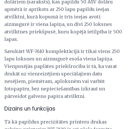
dolāriem (saraksts), kas papildu 50 ASV dolāru
apmērā ir aprīkots ar 250 lapu papildu ieejas
atvilktni, kurā kopumā ir trīs ieejas avoti:
aizmugurē ir viena lapiņa, un divi 250 loksnes
atvilktnes priekšpusē, kuru kopējā ietilpība ir 500
lapas.
Savukārt WF-7610 komplektācijā ir tikai viens 250
lapu loksnes un aizmugurē esoša viena lapiņa.
Vienpusējās paplātes priekšrocība ir tā, ka varat
drukāt uz vienreizējiem speciālajiem datu
nesējiem, piemēram, aploksnēm vai varbūt
fotopapīru, bez nepieciešamības izkraut un
pārveidot galveno papīra atvilktni.
Dizains un funkcijas
Tā kā papildus precizitātes printeru drukas