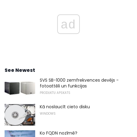
ad
See Newest
SVS SB-1000 zemfrekvences devējs -
fotoattēli un funkcijas
PRODUKTU APSKATS
Kā noslaucīt cieto disku
WINDOWS
Ko FQDN nozīmē?