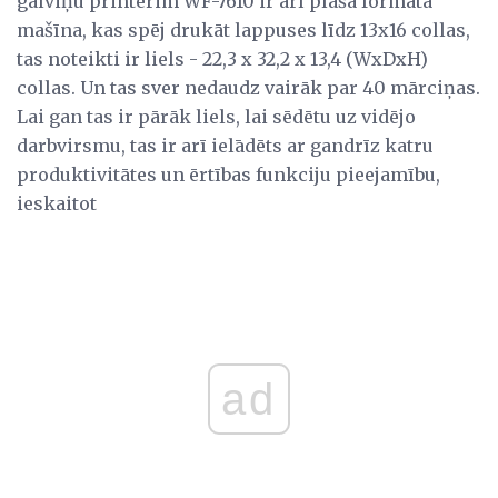
galviņu printerim WF-7610 ir arī plaša formāta
mašīna, kas spēj drukāt lappuses līdz 13x16 collas,
tas noteikti ir liels - 22,3 x 32,2 x 13,4 (WxDxH)
collas. Un tas sver nedaudz vairāk par 40 mārciņas.
Lai gan tas ir pārāk liels, lai sēdētu uz vidējo
darbvirsmu, tas ir arī ielādēts ar gandrīz katru
produktivitātes un ērtības funkciju pieejamību,
ieskaitot
ad