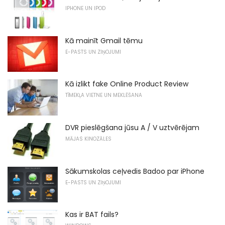
IPHONE UN IPOD
Kā mainīt Gmail tēmu
E-PASTS UN ZIŅOJUMI
Kā izlikt fake Online Product Review
TĪMEKĻA VIETNE UN MEKLĒŠANA
DVR pieslēgšana jūsu A / V uztvērējam
MĀJAS KINOZĀLES
Sākumskolas ceļvedis Badoo par iPhone
E-PASTS UN ZIŅOJUMI
Kas ir BAT fails?