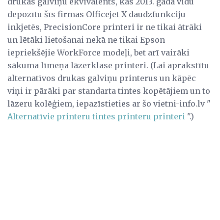
drukas galviņu ekvivalents, kas 2013. gada vidū
depozītu šīs firmas Officejet X daudzfunkciju
inkjetēs, PrecisionCore printeri ir ne tikai ātrāki
un lētāki lietošanai nekā ne tikai Epson
iepriekšējie WorkForce modeļi, bet arī vairāki
sākuma līmeņa lāzerklase printeri. (Lai aprakstītu
alternatīvos drukas galviņu printerus un kāpēc
viņi ir pārāki par standarta tintes kopētājiem un to
lāzeru kolēģiem, iepazīstieties ar šo vietni-info.lv "
Alternatīvie printeru tintes printeru printeri
".)