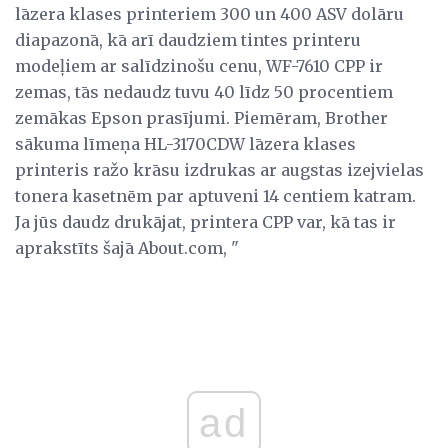
lāzera klases printeriem 300 un 400 ASV dolāru
diapazonā, kā arī daudziem tintes printeru
modeļiem ar salīdzinošu cenu, WF-7610 CPP ir
zemas, tās nedaudz tuvu 40 līdz 50 procentiem
zemākas Epson prasījumi. Piemēram, Brother
sākuma līmeņa HL-3170CDW lāzera klases
printeris ražo krāsu izdrukas ar augstas izejvielas
tonera kasetnēm par aptuveni 14 centiem katram.
Ja jūs daudz drukājat, printera CPP var, kā tas ir
aprakstīts šajā About.com, "
ad