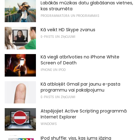
Labākās mūzikas datu glabāšanas vietnes,
kas straumēta
PROGRAMMATŪRA UN PROGRAMMAS
Kā veikt HD Skype zvanus
E-PASTS UN ZIŅOJUMI
Kā viegli atbrīvoties no iPhone White
Screen of Death
IPHONE UN IPOD
Kā atbloķēt Gmail par jaunu e-pasta
programmu vai pakalpojumu
E-PASTS UN ZIŅOJUMI
Atspējojiet Active Scripting programmā
Internet Explorer
WINDOWS
IPod shuffle: viss, kas jums jāzina