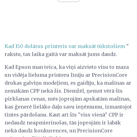
Kad 150 dolārus printeris var maksāt tūkstošiem
"
rakstu, tas laika gaitā var maksāt jums daudz.
Kad Epson man teica, ka viņi aizvieto visu to maza
un vidēja lieluma printeru līniju ar PrecisionCore
drukas galviņu modeļiem, es gaidīju, ka mašīnas ar
zemākām CPP nekā šis. Diemžēl, ņemot vērā šīs
pirkšanas cenas, mēs joprojām apskatām mašīnas,
kas ģenerē lielāko daļu savu ieņēmumu, izmantojot
tintes pārdošanu. Kaut arī šīs "viss vienā" CPP ir
nedaudz neapmierinošas, tās joprojām ir labāk
nekā daudz konkurences, un PrecisionCore