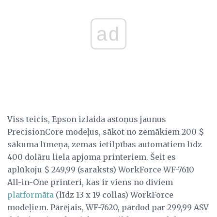
ad
Viss teicis, Epson izlaida astoņus jaunus
PrecisionCore modeļus, sākot no zemākiem 200 $
sākuma līmeņa, zemas ietilpības automātiem līdz
400 dolāru liela apjoma printeriem. Šeit es
aplūkoju $ 249,99 (saraksts) WorkForce WF-7610
All-in-One printeri, kas ir viens no diviem
platformāta
(līdz 13 x 19 collas) WorkForce
modeļiem. Pārējais, WF-7620, pārdod par 299,99 ASV