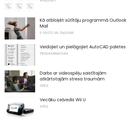
WINDOWS
Kā atbloķēt sūtītāju programmā Outlook
Mail
E-PASTS UN ZIŅOJUMI
Veidojiet un pielāgojiet AutoCAD paletes
PROGRAMMATŪRA
Darbs ar videospēļu saistītajām
atkārtotajām stresa traumām
SPĒLE
Vecāku ceļvedis Wii U
SPĒLE