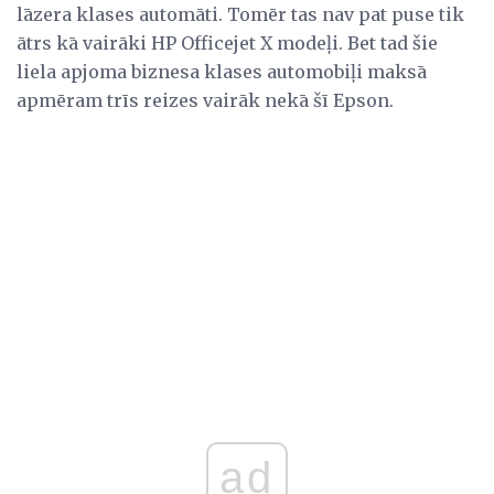
lāzera klases automāti. Tomēr tas nav pat puse tik
ātrs kā vairāki HP Officejet X modeļi. Bet tad šie
liela apjoma biznesa klases automobiļi maksā
apmēram trīs reizes vairāk nekā šī Epson.
ad