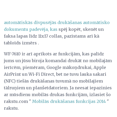
automātiskās divpusējās drukāšanas automātisko
dokumentu padevēja, kas
spēj kopēt, skenēt un
faksa lapas līdz 11x17 collas, pazīstams arī kā
tabloīds izmērs .
WF-7610 ir arī aprīkots ar funkcijām, kas palīdz
jums un jūsu biroja komandai drukāt no mobilajām
ierīcēm, piemēram, Google mākoņdrukai, Apple
AirPrint un Wi-Fi Direct, bet ne tuvu lauka sakari
(NFC) tiešās drukāšanas tuvumā no mobilajiem
tālruņiem un planšetdatoriem. Ja neesat iepazinies
ar mūsdienu mobilās drukas funkcijām, izlasiet šo
rakstu.com "
Mobilās drukāšanas funkcijas 2014
"
rakstu.