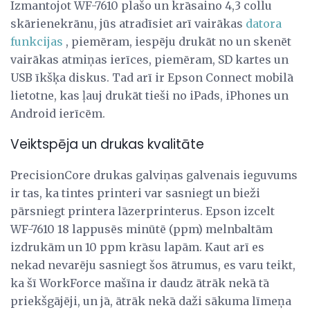
Izmantojot WF-7610 plašo un krāsaino 4,3 collu
skārienekrānu, jūs atradīsiet arī vairākas
datora
funkcijas
, piemēram, iespēju drukāt no un skenēt
vairākas atmiņas ierīces, piemēram, SD kartes un
USB īkšķa diskus. Tad arī ir Epson Connect mobilā
lietotne, kas ļauj drukāt tieši no iPads, iPhones un
Android ierīcēm.
Veiktspēja un drukas kvalitāte
PrecisionCore drukas galviņas galvenais ieguvums
ir tas, ka tintes printeri var sasniegt un bieži
pārsniegt printera lāzerprinterus. Epson izcelt
WF-7610 18 lappusēs minūtē (ppm) melnbaltām
izdrukām un 10 ppm krāsu lapām. Kaut arī es
nekad nevarēju sasniegt šos ātrumus, es varu teikt,
ka šī WorkForce mašīna ir daudz ātrāk nekā tā
priekšgājēji, un jā, ātrāk nekā daži sākuma līmeņa