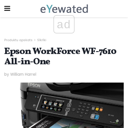
ad
Produktu apskats
Sīkrīki
Epson WorkForce WF-7610
All-in-One
by William Harrel