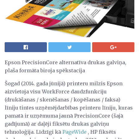
Epson PrecisionCore alternatīva drukas galviņa,
plaša formāta biroja spēkstacija
Šogad (2014. gada jūnijā) printeru milzis Epson
aizvietoja visu WorkForce daudzfunkciju
(drukāšanas / skenēšanas / kopēšanas / faksa)
līniju tintes uzņēmējdarbības printeru līniju, kuras
pamatā ir uzņēmuma jaunā PrecisionCore (šajā
gadījumā) ar daļēji fiksētu drukas galviņu
tehnoloģija. Līdzīgi kā
PageWide
, HP fiksēts