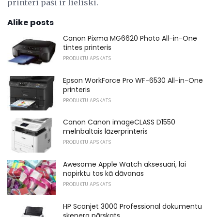
printeri paši ir lieliski.
Alike posts
Canon Pixma MG6620 Photo All-in-One
tintes printeris
PRODUKTU APSKATS
Epson WorkForce Pro WF-6530 All-in-One
printeris
PRODUKTU APSKATS
Canon Canon imageCLASS D1550
melnbaltais lāzerprinteris
PRODUKTU APSKATS
Awesome Apple Watch aksesuāri, lai
nopirktu tos kā dāvanas
PRODUKTU APSKATS
HP Scanjet 3000 Professional dokumentu
skenera pārskats