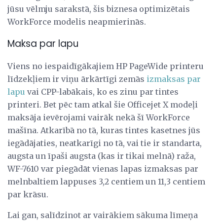
jūsu vēlmju sarakstā, šis biznesa optimizētais
WorkForce modelis neapmierinās.
Maksa par lapu
Viens no iespaidīgākajiem HP PageWide printeru
līdzekļiem ir viņu ārkārtīgi zemās
izmaksas par
lapu
vai CPP-labākais, ko es zinu par tintes
printeri. Bet pēc tam atkal šie Officejet X modeļi
maksāja ievērojami vairāk nekā šī WorkForce
mašīna. Atkarībā no tā, kuras tintes kasetnes jūs
iegādājaties, neatkarīgi no tā, vai tie ir standarta,
augsta un īpaši augsta (kas ir tikai melnā) raža,
WF-7610 var piegādāt vienas lapas izmaksas par
melnbaltiem lappuses 3,2 centiem un 11,3 centiem
par krāsu.
Lai gan, salīdzinot ar vairākiem sākuma līmeņa