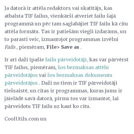
Ja datorā ir attēla redaktors vai skatītājs, kas
atbalsta TIF failus, vienkārši atveriet failu šajā
programmā un pēc tam saglabājiet TIF failu kā citu
attēla formātu. Tas ir patiešām viegli izdarāms, un
to parasti veic, izmantojot programmas izvēlni
Fails
, piemēram,
File> Save as
.
Ir arī daži īpašie
failu pārveidotāji,
kas var pārvērst
TIF failus, piemēram,
šos bezmaksas attēlu
pārveidotājus
vai
šos bezmaksas dokumentu
pārveidotājus
. Daži no tiem ir TIF pārveidotāji
tiešsaistē, un citas ir programmas, kuras jums ir
jāielādē savā datorā, pirms tos var izmantot, lai
pārveidotu TIF failu uz kaut ko citu.
CoolUtils.com un