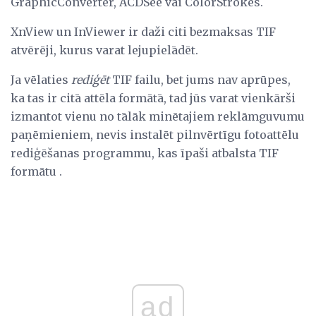
GraphicConverter, ACDSee vai ColorStrokes.
XnView un InViewer ir daži citi bezmaksas TIF
atvērēji, kurus varat lejupielādēt.
Ja vēlaties
rediģēt
TIF failu, bet jums nav aprūpes,
ka tas ir citā attēla formātā, tad jūs varat vienkārši
izmantot vienu no tālāk minētajiem reklāmguvumu
paņēmieniem, nevis instalēt pilnvērtīgu fotoattēlu
rediģēšanas programmu, kas īpaši atbalsta TIF
formātu .
ad