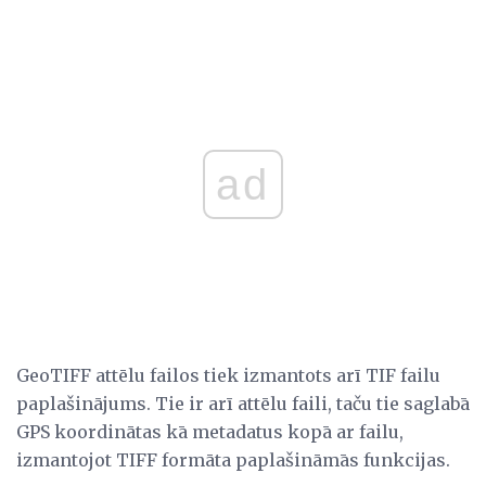
ad
GeoTIFF attēlu failos tiek izmantots arī TIF failu
paplašinājums. Tie ir arī attēlu faili, taču tie saglabā
GPS koordinātas kā metadatus kopā ar failu,
izmantojot TIFF formāta paplašināmās funkcijas.