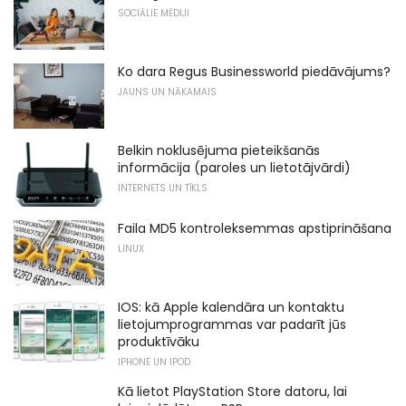
SOCIĀLIE MĒDIJI
Ko dara Regus Businessworld piedāvājums?
JAUNS UN NĀKAMAIS
Belkin noklusējuma pieteikšanās
informācija (paroles un lietotājvārdi)
INTERNETS UN TĪKLS
Faila MD5 kontroleksemmas apstiprināšana
LINUX
IOS: kā Apple kalendāra un kontaktu
lietojumprogrammas var padarīt jūs
produktīvāku
IPHONE UN IPOD
Kā lietot PlayStation Store datoru, lai