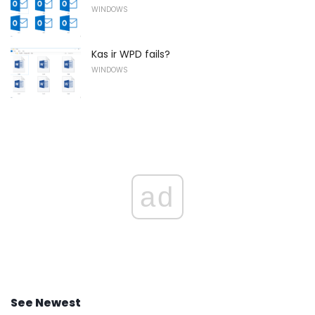
WINDOWS
Kas ir WPD fails?
WINDOWS
ad
See Newest