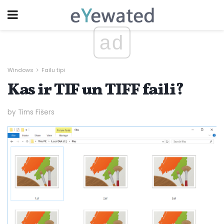
ad
Windows
Failu tipi
Kas ir TIF un TIFF faili?
by Tims Fišers