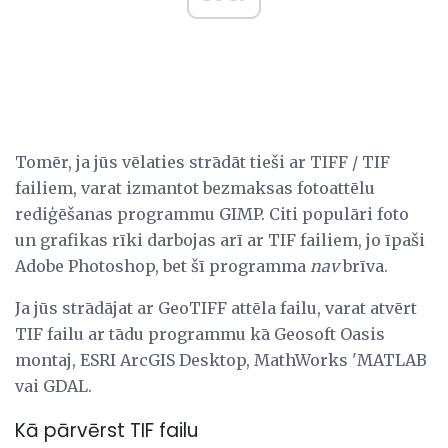
Tomēr, ja jūs vēlaties strādāt tieši ar TIFF / TIF
failiem, varat izmantot bezmaksas fotoattēlu
rediģēšanas programmu GIMP. Citi populāri foto
un grafikas rīki darbojas arī ar TIF failiem, jo ​​īpaši
Adobe Photoshop, bet šī programma
nav
brīva.
Ja jūs strādājat ar GeoTIFF attēla failu, varat atvērt
TIF failu ar tādu programmu kā Geosoft Oasis
montaj, ESRI ArcGIS Desktop, MathWorks 'MATLAB
vai GDAL.
Kā pārvērst TIF failu