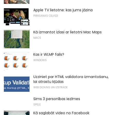
Apple TV lietotne: kas jums jāzina
PIRKŠANAS CEĻVEŽI
Kā izmantot izlasi ar lietotni Mac Maps
MACS
Kas ir WLMP fails?
WINDOWS
Uzziniet par HTML validatora izmantošanu,
lai atrastu kļūdas
WEB DIZAINS UN IZSTRĀDE
Sims 3 personības iezīmes
SPĒLE
Kā saglabāt video no Facebook