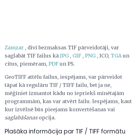
Zamzar
, divi bezmaksas TIF pārveidotāji, var
saglabāt TIF failus kā
JPG
,
GIF
,
PNG
, ICO,
TGA
un
citus, piemēram,
PDF
un PS.
GeoTIFF attēlu failus, iespējams, var pārveidot
tāpat kā regulāru TIF / TIFF failu, bet ja ne,
mēģiniet izmantot kādu no iepriekš minētajām
programmām, kas var atvērt failu. Iespējams, kaut
kur izvēlnē būs pieejams konvertēšanas vai
saglabāšanas
opcija.
Plašāka informācija par TIF / TIFF formātu