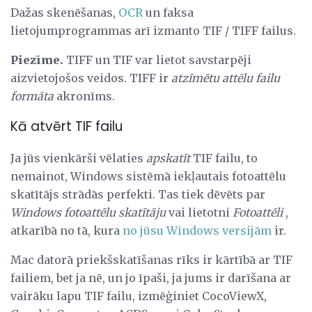
Dažas skenēšanas,
OCR
un faksa
lietojumprogrammas arī izmanto TIF / TIFF failus.
Piezīme.
TIFF un TIF var lietot savstarpēji
aizvietojošos veidos. TIFF ir
atzīmētu attēlu failu
formāta
akronīms.
Kā atvērt TIF failu
Ja jūs vienkārši vēlaties
apskatīt
TIF failu, to
nemainot, Windows sistēmā iekļautais fotoattēlu
skatītājs strādās perfekti. Tas tiek dēvēts par
Windows fotoattēlu skatītāju
vai lietotni
Fotoattēli
,
atkarībā no tā, kura
no jūsu Windows versijām
ir.
Mac datorā priekšskatīšanas rīks ir kārtībā ar TIF
failiem, bet ja nē, un jo īpaši, ja jums ir darīšana ar
vairāku lapu TIF failu, izmēģiniet CocoViewX,