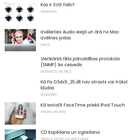
Kas ir SVG fails?
WINDOWS
Izvēlieties Audio ieejā un ārā no Mac
izvēlnes joslas
MACS
Vienkāršā tīkla pārvaldības protokola
(SNMP) īss ceļvedis
INTERNETS UN TĪKLS
Kā Fix D3dx9_25.dll nav atrasts vai trūkst
kļūdas
WINDOWS
Kā iestatīt FaceTime priekš iPod Touch
IPHONE UN IPOD
CD kopēšana un izgriešana
TĪMEKĻA VIETNE UN MEKLĒŠANA