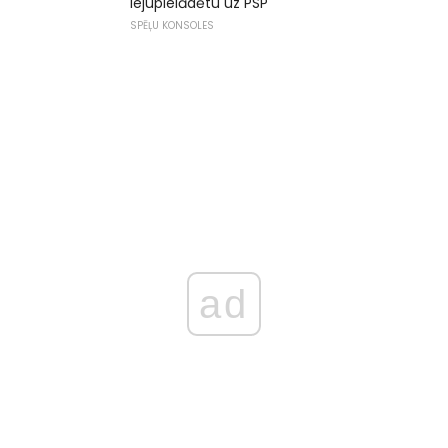
lejupielādētu uz PSP
SPĒĻU KONSOLES
ad