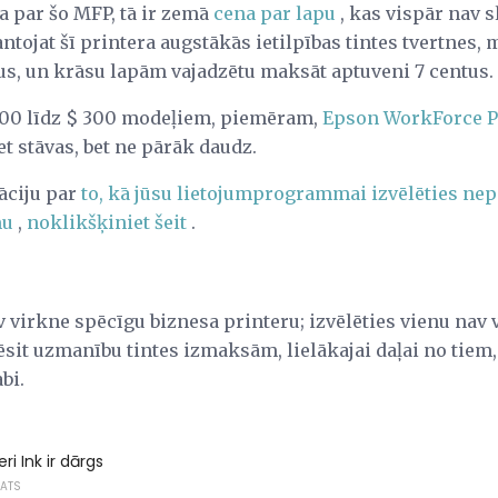
 par šo MFP, tā ir zemā
cena par lapu
, kas vispār nav s
antojat šī printera augstākās ietilpības tintes tvertnes,
us, un krāsu lapām vajadzētu maksāt aptuveni 7 centus.
 200 līdz $ 300 modeļiem, piemēram,
Epson WorkForce P
t stāvas, bet ne pārāk daudz.
āciju par
to, kā jūsu lietojumprogrammai izvēlēties nep
mu
,
noklikšķiniet šeit
.
virkne spēcīgu biznesa printeru; izvēlēties vienu nav vie
rēsit uzmanību tintes izmaksām, lielākajai daļai no tiem
bi.
ri Ink ir dārgs
KATS