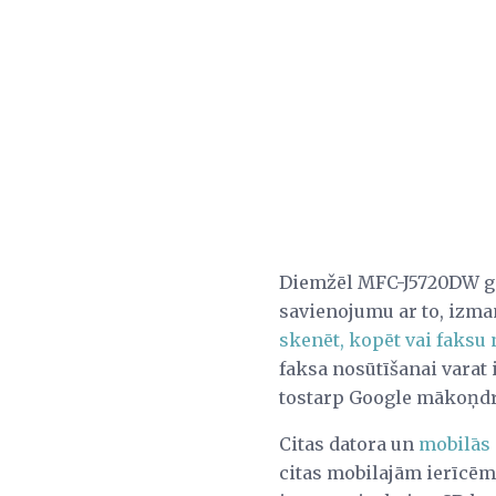
Diemžēl MFC-J5720DW galv
savienojumu ar to, izman
skenēt, kopēt vai faksu 
faksa nosūtīšanai varat
tostarp Google mākoņdru
Citas datora un
mobilās 
citas mobilajām ierīcēm