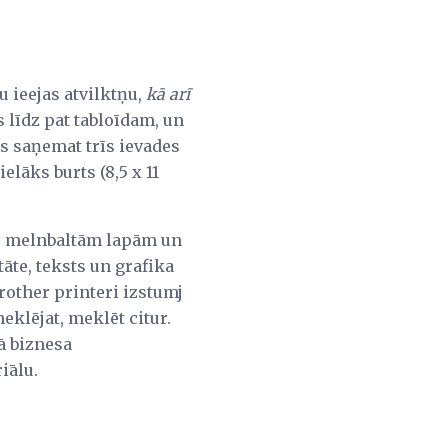
 ieejas atvilktņu,
kā arī
 līdz pat tabloīdam, un
ūs saņemat trīs ievades
elāks burts (8,5 x 11
m) melnbaltām lapām un
tāte, teksts un grafika
Brother printeri izstumj
meklējat, meklēt citur.
ļā biznesa
iālu.