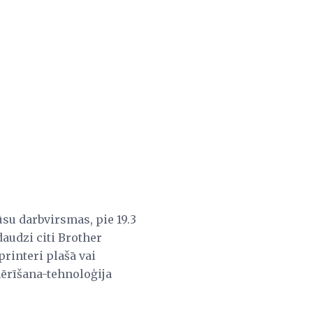
ūsu darbvirsmas, pie 19.3
 daudzi citi Brother
printeri plašā vai
mērīšana-tehnoloģija