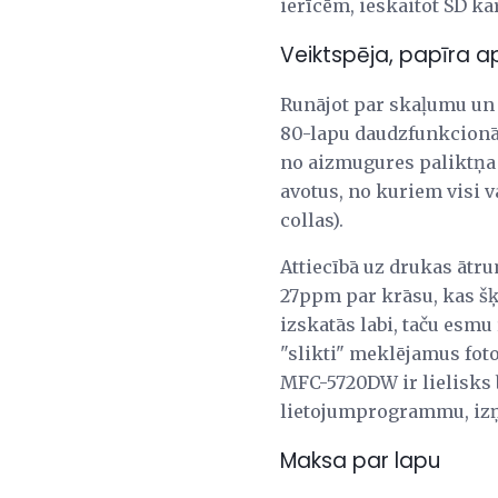
ierīcēm, ieskaitot SD ka
Veiktspēja, papīra a
Runājot par skaļumu un d
80-lapu daudzfunkcionāl
no aizmugures paliktņa v
avotus, no kuriem visi va
collas).
Attiecībā uz drukas āt
27ppm par krāsu, kas šķie
izskatās labi, taču esmu
"slikti" meklējamus fotoa
MFC-5720DW ir lielisks b
lietojumprogrammu, izņ
Maksa par lapu