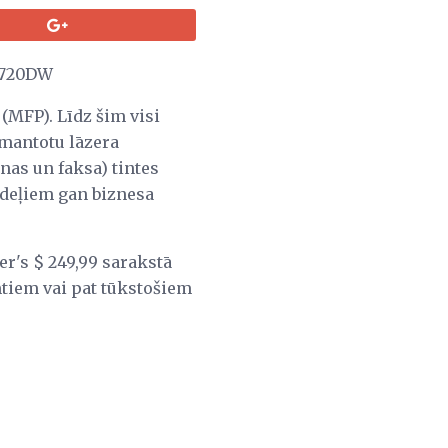
J5720DW
(MFP). Līdz šim visi
izmantotu lāzera
as un faksa) tintes
odeļiem gan biznesa
r's $ 249,99 sarakstā
mtiem vai pat tūkstošiem