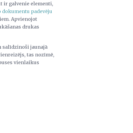
it ir galvenie elementi,
ko dokumentu padevēju
iem. Apvienojot
ukāšanas drukas
 salīdzinoši jaunajā
vienreizējs, tas nozīmē,
puses vienlaikus