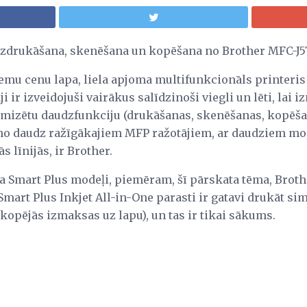
u izdrukāšana, skenēšana un kopēšana no Brother MFC-
zemu cenu lapa, liela apjoma multifunkcionāls printeris 
i ir izveidojuši vairākus salīdzinoši viegli un lēti, lai 
mizētu daudzfunkciju (drukāšanas, skenēšanas, kopēšan
 no daudz ražīgākajiem MFP ražotājiem, ar daudziem m
s līnijās, ir Brother.
 Smart Plus modeļi, piemēram, šī pārskata tēma, Brothe
art Plus Inkjet All-in-One parasti ir gatavi drukāt si
 (kopējās izmaksas uz lapu), un tas ir tikai sākums.