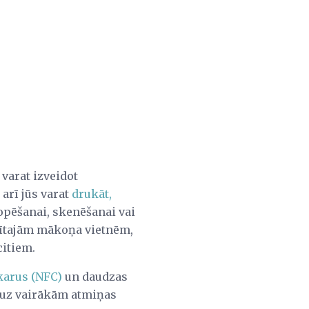
varat izveidot
 arī jūs varat
drukāt,
opēšanai, skenēšanai vai
stītajām mākoņa vietnēm,
citiem.
karus (NFC)
un daudzas
t uz vairākām atmiņas