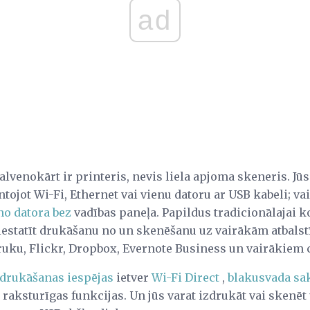
ad
enokārt ir printeris, nevis liela apjoma skeneris. Jūs 
tojot Wi-Fi, Ethernet vai vienu datoru ar USB kabeli; vai
no datora bez
vadības paneļa. Papildus tradicionālajai k
 iestatīt drukāšanu no un skenēšanu uz vairākām atbal
ku, Flickr, Dropbox, Evernote Business un vairākiem 
drukāšanas iespējas
ietver
Wi-Fi Direct
,
blakusvada sa
 raksturīgas funkcijas. Un jūs varat izdrukāt vai skenē