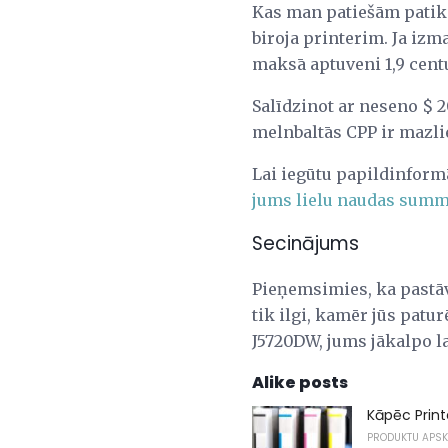
Kas man patiešām patika
biroja printerim. Ja izm
maksā aptuveni 1,9 cent
Salīdzinot ar neseno $
melnbaltās CPP ir mazlie
Lai iegūtu papildinform
jums lielu naudas sum
Secinājums
Pieņemsimies, ka pastāv 
tik ilgi, kamēr jūs patu
J5720DW, jums jākalpo la
Alike posts
Kāpēc Printe
PRODUKTU APS