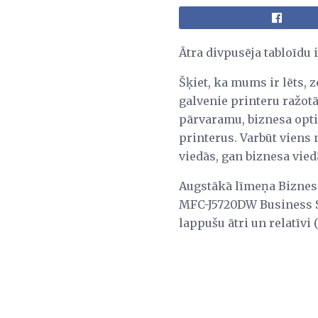
Ātra divpusēja tabloīd
Šķiet, ka mums ir lēts, 
galvenie printeru ražotāj
pārvaramu, biznesa opti
printerus. Varbūt viens
viedās, gan biznesa viedā
Augstākā līmeņa Biznesa
MFC-J5720DW Business Sm
lappušu ātri un relatīvi