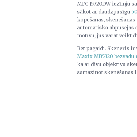
MFC-J5720DW iezīmju sarak
sākot ar daudzpusīgu
50
kopēšanas, skenēšanas u
automātisko abpusējās 
motīvu, jūs varat veikt d
Bet pagaidi. Skeneris i
Maxix MB5320 bezvadu m
ka ar divu objektīvu sk
samazinot skenēšanas l