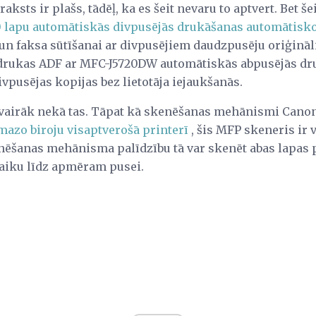
sts ir plašs, tādēļ, ka es šeit nevaru to aptvert. Bet še
 lapu automātiskās divpusējās drukāšanas automātis
n faksa sūtīšanai ar divpusējiem daudzpusēju oriģināl
drukas ADF ar MFC-J5720DW automātiskās abpusējās dr
ivpusējas kopijas bez lietotāja iejaukšanās.
r vairāk nekā tas. Tāpat kā skenēšanas mehānismi Canon
azo biroju visaptverošā printerī
, šis MFP skeneris ir 
enēšanas mehānisma palīdzību tā var skenēt abas lapas 
aiku līdz apmēram pusei.