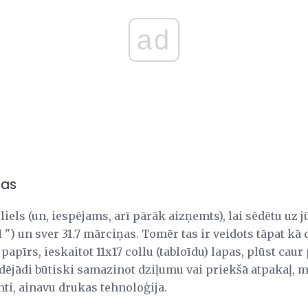
ad
jas
iels (un, iespējams, arī pārāk aizņemts), lai sēdētu uz j
xH ") un sver 31.7 mārciņas. Tomēr tas ir veidots tāpat kā
papīrs, ieskaitot 11x17 collu (tabloīdu) lapas, plūst caur 
ādējādi būtiski samazinot dziļumu vai priekšā atpakaļ, 
nti, ainavu drukas tehnoloģija.