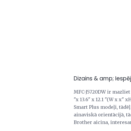
Dizains & amp; Iespē
MFC-J5720DW ir mazliet l
"x 13.6" x 12.1 "(W x x" 
Smart Plus modeļi, tādēļ 
ainaviskā orientācijā, t
Brother aicina, interesa