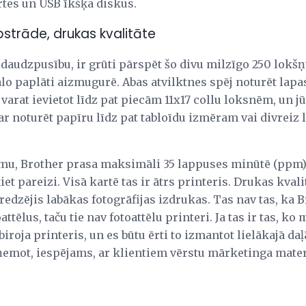
rtes un USB īkšķa diskus.
pstrāde, drukas kvalitāte
audzpusību, ir grūti pārspēt šo divu milzīgo 250 lokšņu
o paplāti aizmugurē. Abas atvilktnes spēj noturēt lapas
arat ievietot līdz pat piecām 11x17 collu loksnēm, un j
r noturēt papīru līdz pat tabloīdu izmēram vai divreiz li
rumu, Brother prasa maksimāli 35 lappuses minūtē (pp
t pareizi. Visā kartē tas ir ātrs printeris. Drukas kvali
 redzējis labākas fotogrāfijas izdrukas. Tas nav tas, ka 
ttēlus, taču tie nav fotoattēlu printeri. Ja tas ir tas, ko 
iroja printeris, un es būtu ērti to izmantot lielākajā da
emot, iespējams, ar klientiem vērstu mārketinga mater