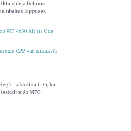
likta vidēja lieluma
 melnbaltās lappuses
ro WF-4630 All-in-One
,
areizu CPP, var izmaksāt
gli. Labā ziņa ir tā, ka
, ieskaitot šo MFC-