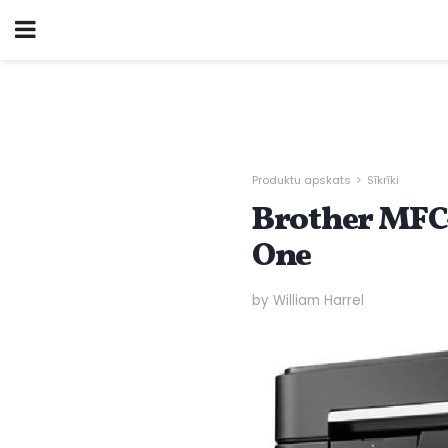
Produktu apskats
Sīkrīki
Brother MFC-
One
by William Harrel