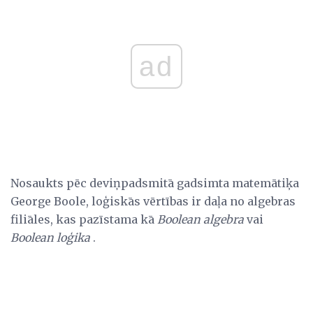
ad
Nosaukts pēc deviņpadsmitā gadsimta matemātiķa
George Boole, loģiskās vērtības ir daļa no algebras
filiāles, kas pazīstama kā
Boolean algebra
vai
Boolean loģika
.