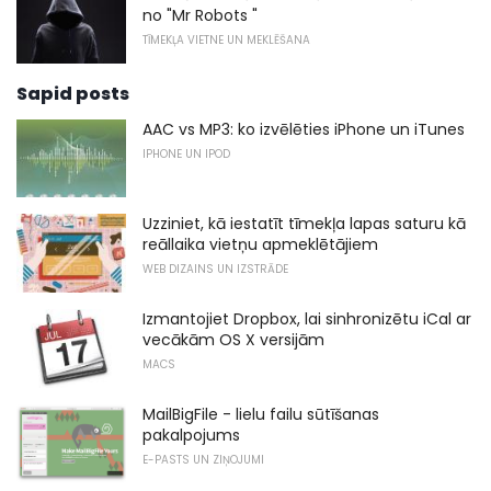
no "Mr Robots "
TĪMEKĻA VIETNE UN MEKLĒŠANA
Sapid posts
AAC vs MP3: ko izvēlēties iPhone un iTunes
IPHONE UN IPOD
Uzziniet, kā iestatīt tīmekļa lapas saturu kā
reāllaika vietņu apmeklētājiem
WEB DIZAINS UN IZSTRĀDE
Izmantojiet Dropbox, lai sinhronizētu iCal ar
vecākām OS X versijām
MACS
MailBigFile - lielu failu sūtīšanas
pakalpojums
E-PASTS UN ZIŅOJUMI