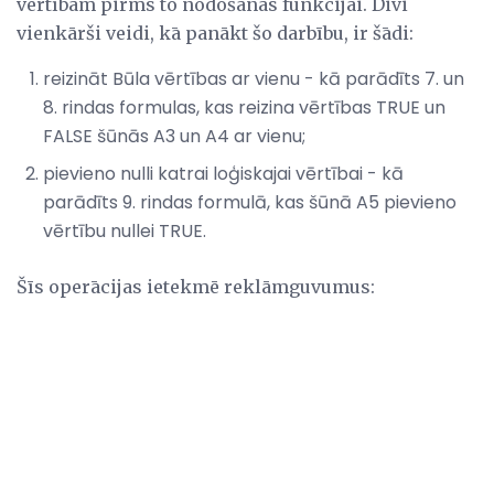
vērtībām pirms to nodošanas funkcijai. Divi
vienkārši veidi, kā panākt šo darbību, ir šādi:
reizināt Būla vērtības ar vienu - kā parādīts 7. un
8. rindas formulas, kas reizina vērtības TRUE un
FALSE šūnās A3 un A4 ar vienu;
pievieno nulli katrai loģiskajai vērtībai - kā
parādīts 9. rindas formulā, kas šūnā A5 pievieno
vērtību nullei TRUE.
Šīs operācijas ietekmē reklāmguvumus: