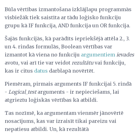
Būla vērtības izmantošana izklājlapu programmās
visbiežāk tiek saistīta ar tādu loģisko funkciju
grupu kā IF funkcija, AND funkcija un OR funkcija.
Šajās funkcijās, kā parādīts iepriekšējā attēla 2., 3.
un 4. rindas formulās, Boolean vērtības var
izmantot kā viena no funkciju
argumentiem
ievades
avotu, vai arī tie var veidot
rezultātu
vai funkciju,
kas ir citus
datus
darblapā novērtēt.
Piemēram, pirmais arguments IF funkcijai 5. rindā
-
Logical_test
arguments - ir nepieciešams, lai
atgrieztu loģiskās vērtības kā atbildi.
Tas nozīmē, ka argumentam vienmēr jānovērtē
nosacījums, kas var izraisīt tikai pareizu vai
nepatiesu atbildi. Un, kā rezultātā