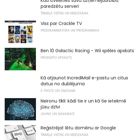
Kad izvēlēties savu uzņēmējdarbību
paredzētu serveri
TĪMEKĻA VIETNE UN MEKLĒŠANA
Viss par Crackle TV
PROGRAMMATŪRA UN PROGRAMMAS
Ben 10 Galactic Racing - Wii spēles apskats
PRODUKTU APSKATS
Kā atjaunot IncrediMail e-pastu un citus
datus no dublējuma
E-PASTS UN ZIŅOJUMI
Neironu tīkli: kādi tie ir un kā tie ietekmē
jūsu dzīvi
JAUNS UN NĀKAMAIS
Reģistrējat lētu domēnu ar Google
TĪMEKĻA VIETNE UN MEKLĒŠANA