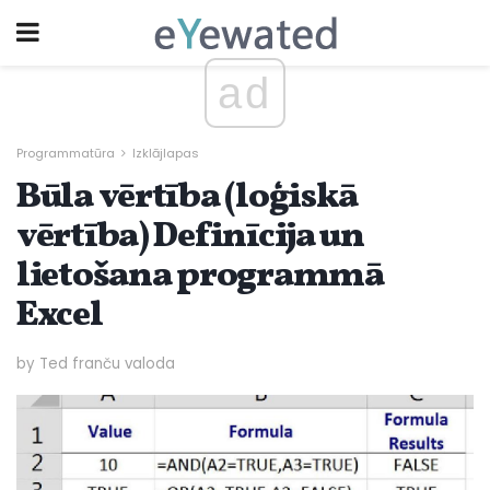
ad
Programmatūra
Izklājlapas
Būla vērtība (loģiskā
vērtība) Definīcija un
lietošana programmā
Excel
by Ted franču valoda