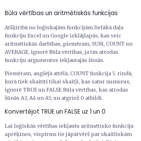
Būla vērtības un aritmētiskās funkcijas
Atšķirībā no loģiskajām funkcijām lielākā daļa
funkciju Excel un Google izklājlapās, kas veic
aritmētiskās darbības, piemēram, SUM, COUNT un
AVERAGE, ignorē Būla vērtības, ja tās atrodas
funkciju argumentos iekļautajās šūnās.
Piemēram, augšējā attēlā, COUNT funkcija 5. rindā,
kurā tiek skaitīti tikai skaitļi, kas satur numurus,
ignorē TRUE un FALSE Būla vērtības, kas atrodas
šūnās A3, A4 un A5, un atgriež 0 atbildi.
Konvertējot TRUE un FALSE uz 1 un 0
Lai loģiskās vērtības iekļautu aritmētisko funkciju
aprēķinos, vispirms tie jāpārvērš par skaitliskām