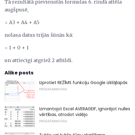
Tā rezultātā pievienotās formulas 6. rindā attēla
augšpusē,
= A3 + A4 + A5
nolasa datus trijās šūnās kā:
= 1 + 0 + 1
un attiecīgi atgriež 2 atbildi.
Alike posts
Izprotiet REŽĪMS funkciju Google izklājlapās
PROGRAMMATŪRA
Izmantojot Excel AVERAGEIF, ignorējot nulles
vērtības, atrodot vidējo
PROGRAMMATŪRA
Tukšo vai tukšo šūnu skaitīšana