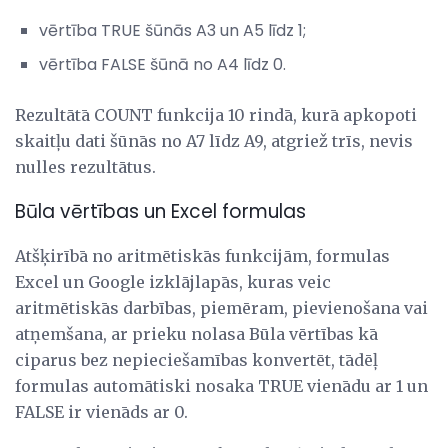
vērtība TRUE šūnās A3 un A5 līdz 1;
vērtība FALSE šūnā no A4 līdz 0.
Rezultātā COUNT funkcija 10 rindā, kurā apkopoti
skaitļu dati šūnās no A7 līdz A9, atgriež trīs, nevis
nulles rezultātus.
Būla vērtības un Excel formulas
Atšķirībā no aritmētiskās funkcijām, formulas
Excel un Google izklājlapās, kuras veic
aritmētiskās darbības, piemēram, pievienošana vai
atņemšana, ar prieku nolasa Būla vērtības kā
ciparus bez nepieciešamības konvertēt, tādēļ
formulas automātiski nosaka TRUE vienādu ar 1 un
FALSE ir vienāds ar 0.