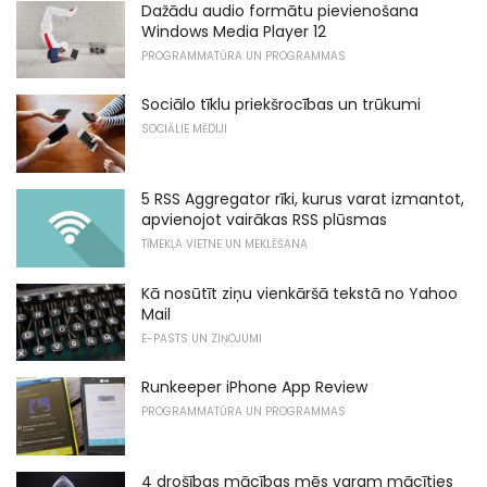
Dažādu audio formātu pievienošana
Windows Media Player 12
PROGRAMMATŪRA UN PROGRAMMAS
Sociālo tīklu priekšrocības un trūkumi
SOCIĀLIE MĒDIJI
5 RSS Aggregator rīki, kurus varat izmantot,
apvienojot vairākas RSS plūsmas
TĪMEKĻA VIETNE UN MEKLĒŠANA
Kā nosūtīt ziņu vienkāršā tekstā no Yahoo
Mail
E-PASTS UN ZIŅOJUMI
Runkeeper iPhone App Review
PROGRAMMATŪRA UN PROGRAMMAS
4 drošības mācības mēs varam mācīties