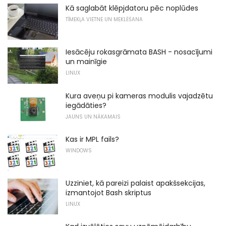
Kā saglabāt klēpjdatoru pēc noplūdes
TĪMEKĻA VIETNE UN MEKLĒŠANA
Iesācēju rokasgrāmata BASH - nosacījumi
un mainīgie
LINUX
Kura aveņu pi kameras modulis vajadzētu
iegādāties?
JAUNS UN NĀKAMAIS
Kas ir MPL fails?
WINDOWS
Uzziniet, kā pareizi palaist apakšsekcijas,
izmantojot Bash skriptus
LINUX