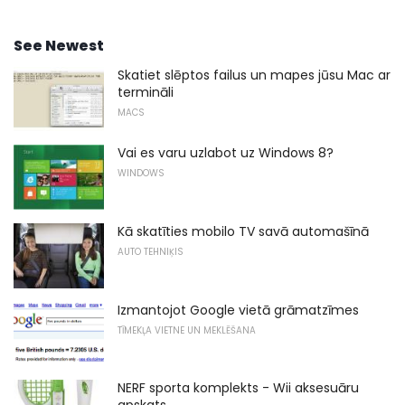
See Newest
Skatiet slēptos failus un mapes jūsu Mac ar
termināli
MACS
Vai es varu uzlabot uz Windows 8?
WINDOWS
Kā skatīties mobilo TV savā automašīnā
AUTO TEHNIĶIS
Izmantojot Google vietā grāmatzīmes
TĪMEKĻA VIETNE UN MEKLĒŠANA
NERF sporta komplekts - Wii aksesuāru