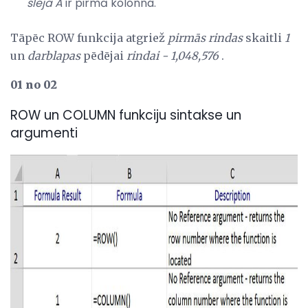
sleja A
ir pirmā kolonna.
Tāpēc ROW funkcija atgriež
pirmās rindas
skaitli
1
un
darblapas
pēdējai
rindai -
1,048,576
.
01 no 02
ROW un COLUMN funkciju sintakse un
argumenti