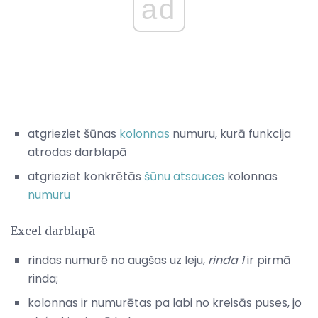
ad
atgrieziet šūnas
kolonnas
numuru, kurā funkcija
atrodas darblapā
atgrieziet konkrētās
šūnu atsauces
kolonnas
numuru
Excel darblapā
rindas numurē no augšas uz leju,
rinda 1
ir pirmā
rinda;
kolonnas ir numurētas pa labi no kreisās puses, jo