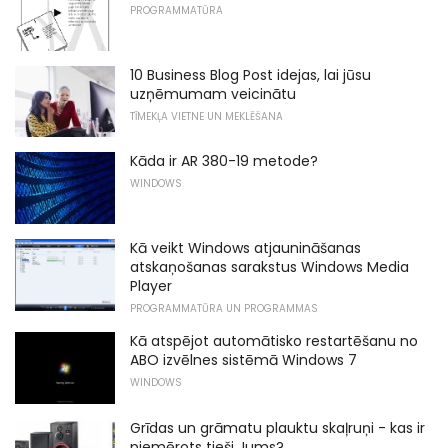
PROGRAMMATŪRA
10 Business Blog Post idejas, lai jūsu
uzņēmumam veicinātu
TĪMEKĻA VIETNE UN MEKLĒŠANA
Kāda ir AR 380-19 metode?
WINDOWS
Kā veikt Windows atjaunināšanas
atskaņošanas sarakstus Windows Media
Player
PROGRAMMATŪRA UN PROGRAMMAS
Kā atspējot automātisko restartēšanu no
ABO izvēlnes sistēmā Windows 7
WINDOWS
Grīdas un grāmatu plauktu skaļruņi - kas ir
piemērots tieši Jums?