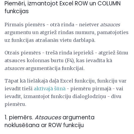
Piemēri, izmantojot Excel ROW un COLUMN
funkcijas
Pirmais piemērs - otrā rinda - neietver
atsauces
argumentu un atgriež rindas numuru, pamatojoties
uz funkcijas atrašanās vietu darblapā.
Otrais piemērs - trešā rinda iepriekš - atgriež šūnu
atsauces kolonnas burtu (F4), kas ievadīta kā
atsauces
argumentācija funkcijai.
Tāpat kā lielākajā daļā Excel funkciju, funkciju var
ievadīt tieši
aktīvajā šūnā
- piemēru pirmajā - vai
ievadīt, izmantojot funkciju dialoglodziņu - divu
piemēru.
1. piemērs.
Atsauces
argumenta
noklusēšana ar ROW funkciju