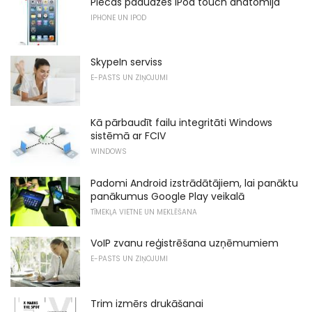
Piecas paaudzes iPod touch anatomija
IPHONE UN IPOD
SkypeIn serviss
E-PASTS UN ZIŅOJUMI
Kā pārbaudīt failu integritāti Windows
sistēmā ar FCIV
WINDOWS
Padomi Android izstrādātājiem, lai panāktu
panākumus Google Play veikalā
TĪMEKĻA VIETNE UN MEKLĒŠANA
VoIP zvanu reģistrēšana uzņēmumiem
E-PASTS UN ZIŅOJUMI
Trim izmērs drukāšanai