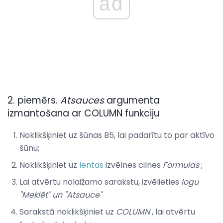
ad
2. piemērs.
Atsauces
argumenta
izmantošana ar COLUMN funkciju
Noklikšķiniet uz šūnas B5, lai padarītu to par aktīvo
šūnu;
Noklikšķiniet uz
lentas
izvēlnes cilnes
Formulas
;
Lai atvērtu nolaižamo sarakstu, izvēlieties
logu
"Meklēt" un "Atsauce"
Sarakstā noklikšķiniet uz
COLUMN
, lai atvērtu