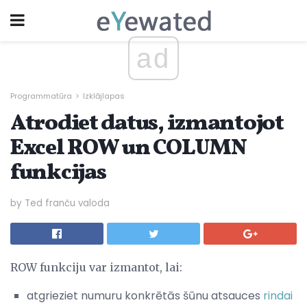
ad
Programmatūra
Izklājlapas
Atrodiet datus, izmantojot
Excel ROW un COLUMN
funkcijas
by Ted franču valoda
ROW funkciju var izmantot, lai:
atgrieziet numuru konkrētās šūnu atsauces
rindai