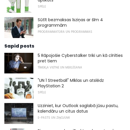
apskats
SPĒLE
Sūtīt bezmaksas īsziņas ar šīm 4
programmām
PROGRAMMATŪRA UN PROGRAMMAS
Sapid posts
5 Rāpojošie Cyberstalker triki un kā cīnīties
pret tiem
TĪMEKĻA VIETNE UN MEKLĒŠANA
"UN 1 Streetball" Mīklas un atslēdz
PlayStation 2
SPĒLE
Uzziniet, kur Outlook saglabā jūsu pastu,
kalendāru un citus datus
E-PASTS UN ZIŅOJUMI