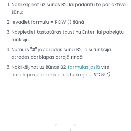
Noklikšķiniet uz šūnas B2, lai padarītu to par aktīvo
šūnu;
Ievadiet formulu = ROW () šūnā
Nospiediet tastatūras taustiņu Enter, lai pabeigtu
funkciju;
Numurs
"2"
jāparādās šūnā B2, jo šī funkcija
atrodas darblapas otrajā rindā;
Noklikšķinot uz šūnas B2,
formulas joslā
virs
darblapas parādās pilnā funkcija
= ROW ()
.