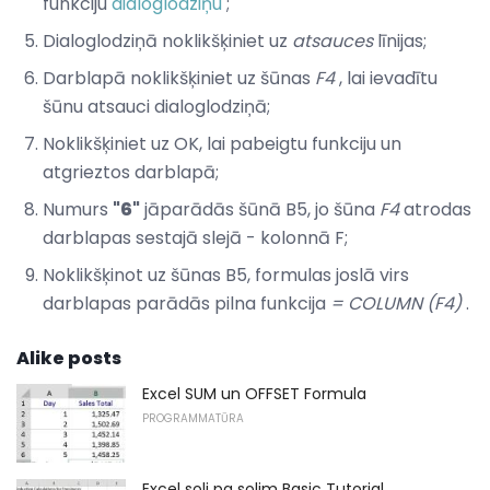
funkciju
dialoglodziņu
;
Dialoglodziņā noklikšķiniet uz
atsauces
līnijas;
Darblapā noklikšķiniet uz šūnas
F4
, lai ievadītu
šūnu atsauci dialoglodziņā;
Noklikšķiniet uz OK, lai pabeigtu funkciju un
atgrieztos darblapā;
Numurs
"6"
jāparādās šūnā B5, jo šūna
F4
atrodas
darblapas sestajā slejā - kolonnā F;
Noklikšķinot uz šūnas B5, formulas joslā virs
darblapas parādās pilna funkcija
= COLUMN (F4)
.
Alike posts
Excel SUM un OFFSET Formula
PROGRAMMATŪRA
Excel soli pa solim Basic Tutorial