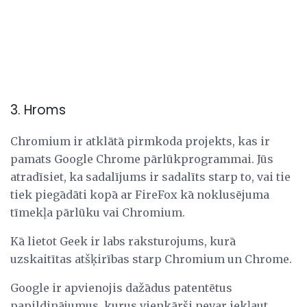
3. Hroms
Chromium ir atklātā pirmkoda projekts, kas ir
pamats Google Chrome pārlūkprogrammai. Jūs
atradīsiet, ka sadalījums ir sadalīts starp to, vai tie
tiek piegādāti kopā ar FireFox kā noklusējuma
tīmekļa pārlūku vai Chromium.
Kā lietot Geek ir labs raksturojums, kurā
uzskaitītas atšķirības starp Chromium un Chrome.
Google ir apvienojis dažādus patentētus
papildinājumus, kurus vienkārši nevar iekļaut