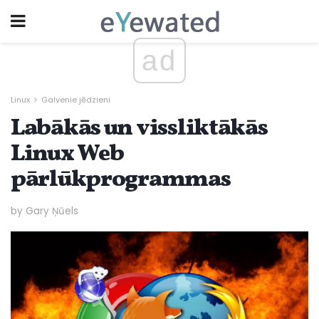
ad
Linux
Galvenie jēdzieni
Labākās un vissliktākās
Linux Web
pārlūkprogrammas
by Gary Ņūels