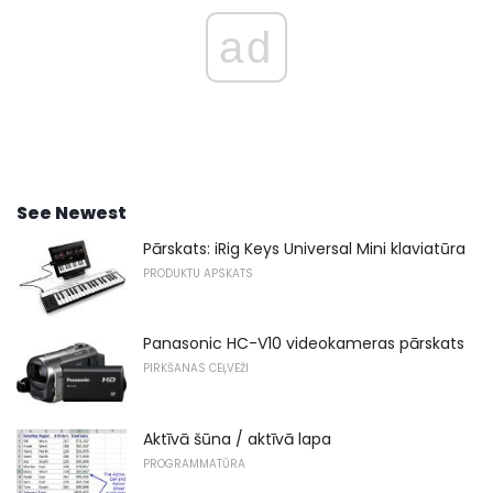
ad
See Newest
Pārskats: iRig Keys Universal Mini klaviatūra
PRODUKTU APSKATS
Panasonic HC-V10 videokameras pārskats
PIRKŠANAS CEĻVEŽI
Aktīvā šūna / aktīvā lapa
PROGRAMMATŪRA