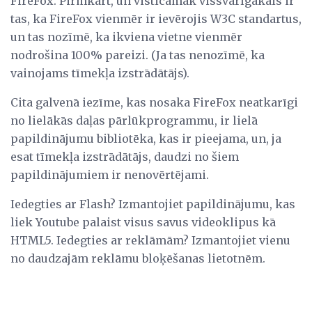
FireFox. Pirmkārt, un visticamāk vissvarīgākais ir
tas, ka FireFox vienmēr ir ievērojis W3C standartus,
un tas nozīmē, ka ikviena vietne vienmēr
nodrošina 100% pareizi. (Ja tas nenozīmē, ka
vainojams tīmekļa izstrādātājs).
Cita galvenā iezīme, kas nosaka FireFox neatkarīgi
no lielākās daļas pārlūkprogrammu, ir lielā
papildinājumu bibliotēka, kas ir pieejama, un, ja
esat tīmekļa izstrādātājs, daudzi no šiem
papildinājumiem ir nenovērtējami.
Iedegties ar Flash? Izmantojiet papildinājumu, kas
liek Youtube palaist visus savus videoklipus kā
HTML5. Iedegties ar reklāmām? Izmantojiet vienu
no daudzajām reklāmu bloķēšanas lietotnēm.