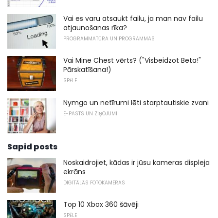
Vai es varu atsaukt failu, ja man nav failu
atjaunošanas rīka?
PROGRAMMATŪRA UN PROGRAMMAS
Vai Mine Chest vērts? ("Visbeidzot Beta!"
Pārskatīšana!)
SPĒLE
Nymgo un netīrumi lēti starptautiskie zvani
E-PASTS UN ZIŅOJUMI
Sapid posts
Noskaidrojiet, kādas ir jūsu kameras displeja
ekrāns
DIGITĀLĀS FOTOKAMERAS
Top 10 Xbox 360 šāvēji
SPĒLE