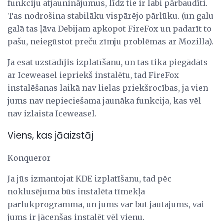
funkciju atjauninājumus, līdz tie ir labi pārbaudīti.
Tas nodrošina stabilāku vispārējo pārlūku. (un galu
galā tas ļāva Debijam apkopot FireFox un padarīt to
pašu, neiegūstot preču zīmju problēmas ar Mozilla).
Ja esat uzstādījis izplatīšanu, un tas tika piegādāts
ar Iceweasel iepriekš instalētu, tad FireFox
instalēšanas laikā nav lielas priekšrocības, ja vien
jums nav nepieciešama jaunāka funkcija, kas vēl
nav izlaista Iceweasel.
Viens, kas jāaizstāj
Konqueror
Ja jūs izmantojat KDE izplatīšanu, tad pēc
noklusējuma būs instalēta tīmekļa
pārlūkprogramma, un jums var būt jautājums, vai
jums ir jācenšas instalēt vēl vienu.