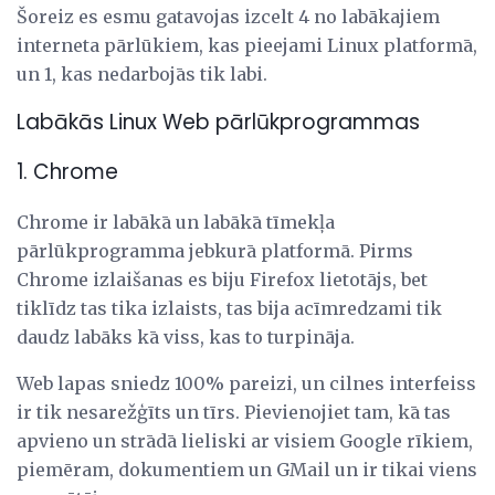
Šoreiz es esmu gatavojas izcelt 4 no labākajiem
interneta pārlūkiem, kas pieejami Linux platformā,
un 1, kas nedarbojās tik labi.
Labākās Linux Web pārlūkprogrammas
1. Chrome
Chrome ir labākā un labākā tīmekļa
pārlūkprogramma jebkurā platformā. Pirms
Chrome izlaišanas es biju Firefox lietotājs, bet
tiklīdz tas tika izlaists, tas bija acīmredzami tik
daudz labāks kā viss, kas to turpināja.
Web lapas sniedz 100% pareizi, un cilnes interfeiss
ir tik nesarežģīts un tīrs. Pievienojiet tam, kā tas
apvieno un strādā lieliski ar visiem Google rīkiem,
piemēram, dokumentiem un GMail un ir tikai viens