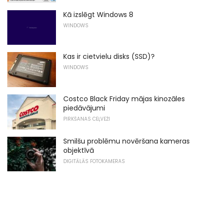
Kā izslēgt Windows 8
WINDOWS
Kas ir cietvielu disks (SSD)?
WINDOWS
Costco Black Friday mājas kinozāles
piedāvājumi
PIRKŠANAS CEĻVEŽI
Smilšu problēmu novēršana kameras
objektīvā
DIGITĀLĀS FOTOKAMERAS