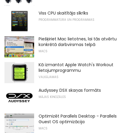
Viss CPU skaitītāja sīkrīks
PROGRAMMATŪRA UN PROGRAMMAS
Piešķiriet Mac lietotnes, lai tās atvērtu
konkrētā darbvirsmas telpā
MACS
Kā izmantot Apple Watch's Workout
lietojumprogrammu
VALKĀJAMAS
Audyssey DSX skaņas formāts
MĀJAS KINOZĀLES
Optimizēt Parallels Desktop - Parallels
Guest OS optimizācija
MACS