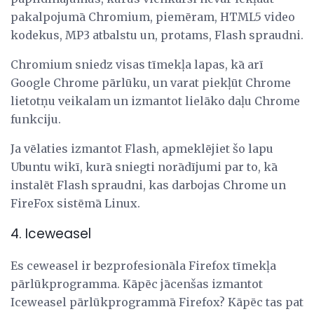
pakalpojumā Chromium, piemēram, HTML5 video
kodekus, MP3 atbalstu un, protams, Flash spraudni.
Chromium sniedz visas tīmekļa lapas, kā arī
Google Chrome pārlūku, un varat piekļūt Chrome
lietotņu veikalam un izmantot lielāko daļu Chrome
funkciju.
Ja vēlaties izmantot Flash, apmeklējiet šo lapu
Ubuntu wikī, kurā sniegti norādījumi par to, kā
instalēt Flash spraudni, kas darbojas Chrome un
FireFox sistēmā Linux.
4. Iceweasel
Es ceweasel ir bezprofesionāla Firefox tīmekļa
pārlūkprogramma. Kāpēc jācenšas izmantot
Iceweasel pārlūkprogrammā Firefox? Kāpēc tas pat