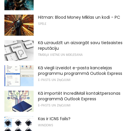
Hitman: Blood Money Mīklas un kodi - PC
SPĒLE
Kā uzraudzīt un aizsargāt savu tiešsaistes
reputāciju
TĪMEKĻA VIETNE UN MEKLĒŠANA
Kā viegli izveidot e-pasta kancelejas
programmu programmā Outlook Express
E-PASTS UN ZIŅOJUMI
Kā importēt IncrediMail kontaktpersonas
programmā Outlook Express
E-PASTS UN ZIŅOJUMI
Kas ir ICNS fails?
WINDOWS