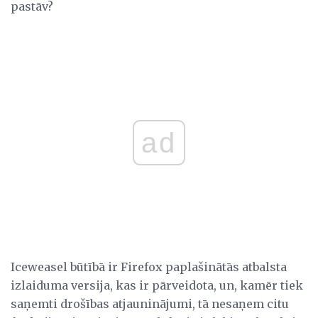
pastāv?
ad
Iceweasel būtībā ir Firefox paplašinātās atbalsta
izlaiduma versija, kas ir pārveidota, un, kamēr tiek
saņemti drošības atjauninājumi, tā nesaņem citu