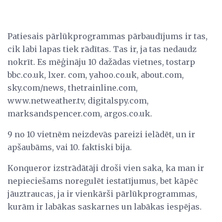
Patiesais pārlūkprogrammas pārbaudījums ir tas,
cik labi lapas tiek rādītas. Tas ir, ja tas nedaudz
nokrīt. Es mēģināju 10 dažādas vietnes, tostarp
bbc.co.uk, lxer. com, yahoo.co.uk, about.com,
sky.com/news, thetrainline.com,
www.netweather.tv, digitalspy.com,
marksandspencer.com, argos.co.uk.
9 no 10 vietnēm neizdevās pareizi ielādēt, un ir
apšaubāms, vai 10. faktiski bija.
Konqueror izstrādātāji droši vien saka, ka man ir
nepieciešams noregulēt iestatījumus, bet kāpēc
jāuztraucas, ja ir vienkārši pārlūkprogrammas,
kurām ir labākas saskarnes un labākas iespējas.