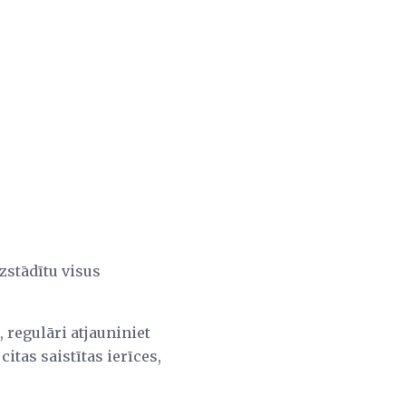
zstādītu visus
 regulāri atjauniniet
citas saistītas ierīces,