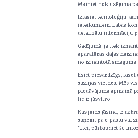
Mainiet noklusējuma par
Izlasiet tehnoloģiju j
ieteikumiem. Labas kom
detalizētu informāciju 
Gadījumā, ja tiek izmant
aparatūras daļas neizm
no izmantotā smaguma 
Esiet piesardzīgs, lasot
saziņas vietnes. Mēs vi
piedāvājuma apmaiņā pre
tie ir jāsvītro
Kas jums jāzina, ir uzb
saņemt pa e-pastu vai zi
"Hei, pārbaudiet šo info