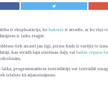
tība ir ekspluatācija, ko
hakeris
ir atradis, ar ko viņi v
tājiem ir laiks reaģēt.
oblēmu tiek atrasti jau ilgi, pirms kāds ir varējis to iz
dātāji, kas strādā šajā sistēmas daļā, vai
baltās cepuru h
nodrošinātu.
laika, programmatūras izstrādātājs var izstrādāt smag
iek izlaists kā atjauninājums.