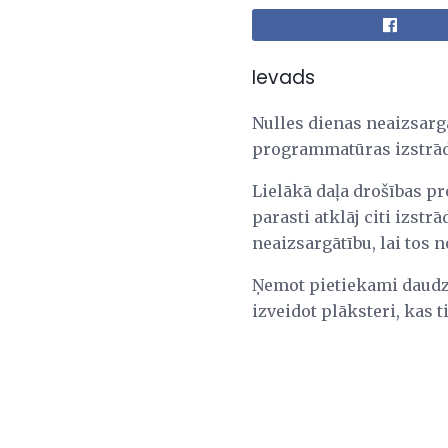
Ievads
Nulles dienas neaizsargā
programmatūras izstrādā
Lielākā daļa drošības pr
parasti atklāj citi izstrā
neaizsargātību, lai tos 
Ņemot pietiekami daudz 
izveidot plāksteri, kas t