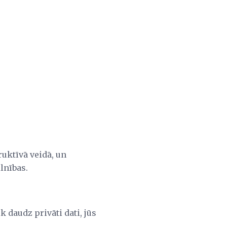
ruktīvā veidā, un
lnības.
daudz privāti dati, jūs