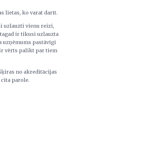
 lietas, ko varat darīt.
i uzlauzti vienu reizi,
tagad ir tikusi uzlauzta
 Ja uzņēmums pastāvīgi
ir vērts palikt par tiem
šķiras no akreditācijas
cita parole.