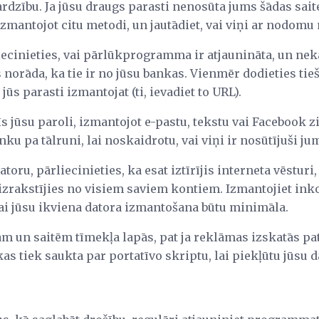
rdzību. Ja jūsu draugs parasti nenosūta jums šādas saite
izmantojot citu metodi, un jautādiet, vai viņi ar nodomu
liecinieties, vai pārlūkprogramma ir atjaunināta, un nek
norāda, ka tie ir no jūsu bankas. Vienmēr dodieties tieš
ūs parasti izmantojat (ti, ievadiet to URL).
 jūsu paroli, izmantojot e-pastu, tekstu vai Facebook z
nku pa tālruni, lai noskaidrotu, vai viņi ir nosūtījuši j
toru, pārliecinieties, ka esat iztīrījis interneta vēstur
t izrakstījies no visiem saviem kontiem. Izmantojiet ink
lai jūsu ikviena datora izmantošana būtu minimāla.
 un saitēm tīmekļa lapās, pat ja reklāmas izskatās pat
as tiek saukta par portatīvo skriptu, lai piekļūtu jūsu 