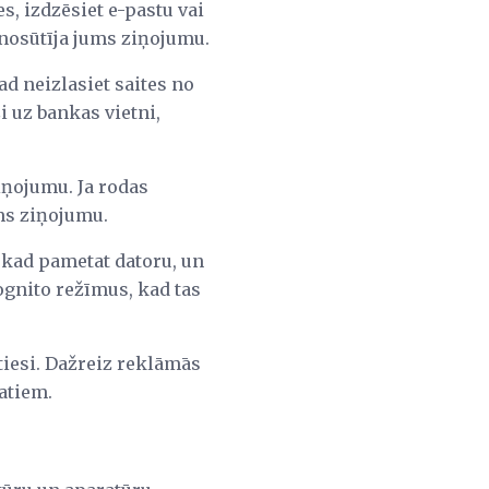
s, izdzēsiet e-pastu vai
 nosūtīja jums ziņojumu.
ad neizlasiet saites no
i uz bankas vietni,
iņojumu. Ja rodas
ums ziņojumu.
i, kad pametat datoru, un
ognito režīmus, kad tas
iesi. Dažreiz reklāmās
datiem.