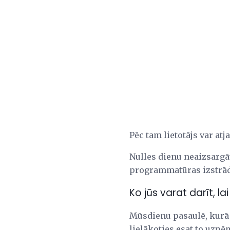
Pēc tam lietotājs var at
Nulles dienu neaizsargātī
programmatūras izstrādāt
Ko jūs varat darīt, l
Mūsdienu pasaulē, kurā 
lielākoties esat to uzņ