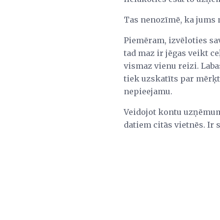
Tas nenozīmē, ka jums ne
Piemēram, izvēloties savu
tad maz ir jēgas veikt ce
vismaz vienu reizi. Lab
tiek uzskatīts par mērķti
nepieejamu.
Veidojot kontu uzņēmumā,
datiem citās vietnēs. Ir