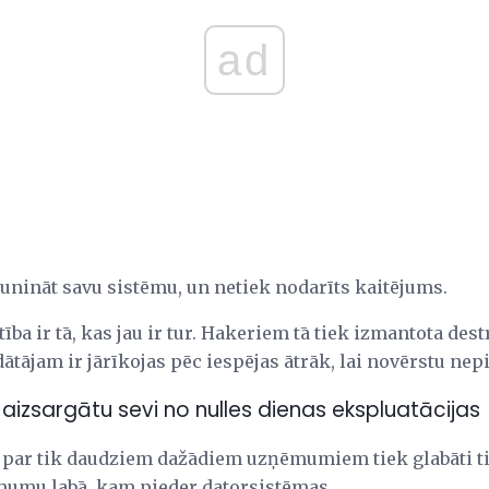
ad
jaunināt savu sistēmu, un netiek nodarīts kaitējums.
ba ir tā, kas jau ir tur. Hakeriem tā tiek izmantota dest
ājam ir jārīkojas pēc iespējas ātrāk, lai novērstu nepi
ai aizsargātu sevi no nulles dienas ekspluatācijas
par tik daudziem dažādiem uzņēmumiem tiek glabāti tik 
ēmumu labā, kam pieder datorsistēmas.