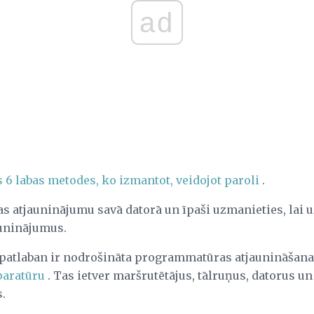
ad
 6 labas metodes, ko izmantot, veidojot paroli
.
 atjauninājumu savā datorā un īpaši uzmanieties, lai u
auninājumus.
 patlaban ir nodrošināta programmatūras atjaunināšana,
aratūru
. Tas ietver maršrutētājus, tālruņus, datorus un 
.