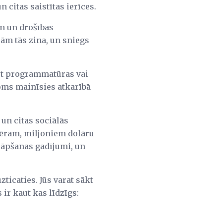
citas saistītas ierīces.
m un drošības
m tās zina, un sniegs
vert programmatūras vai
oms mainīsies atkarībā
un citas sociālās
mēram, miljoniem dolāru
rāpšanas gadījumi, un
icaties. Jūs varat sākt
ir kaut kas līdzīgs: