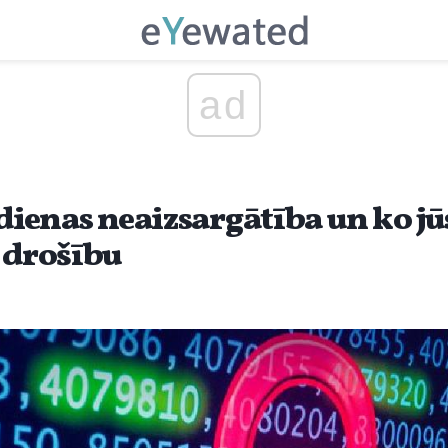
ad
 dienas neaizsargātība un ko jū
u drošību