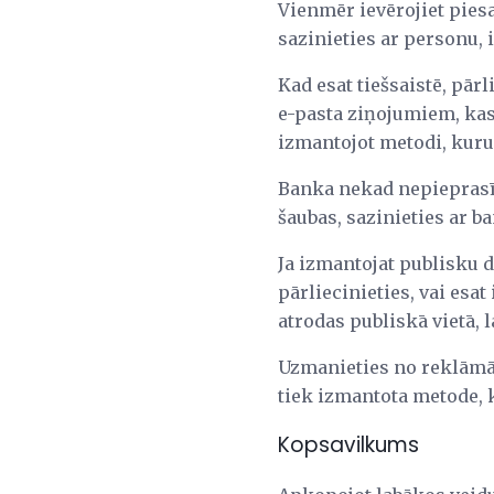
Vienmēr ievērojiet piesa
sazinieties ar personu, 
Kad esat tiešsaistē, pār
e-pasta ziņojumiem, kas 
izmantojot metodi, kuru j
Banka nekad nepieprasīs
šaubas, sazinieties ar ba
Ja izmantojat publisku da
pārliecinieties, vai esa
atrodas publiskā vietā, 
Uzmanieties no reklāmām
tiek izmantota metode, k
Kopsavilkums