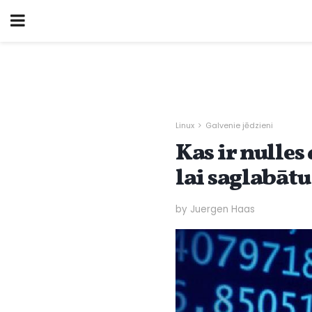
Linux
Galvenie jēdzieni
Kas ir nulles
lai saglabāt
by Juergen Haas