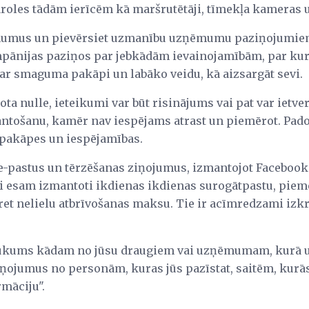
oles tādām ierīcēm kā maršrutētāji, tīmekļa kameras un 
aunumus un pievērsiet uzmanību uzņēmumu paziņojumie
pānijas paziņos par jebkādām ievainojamībām, par kurā
par smaguma pakāpi un labāko veidu, kā aizsargāt sevi.
ota nulle, ieteikumi var būt risinājums vai pat var iet
antošanu, kamēr nav iespējams atrast un piemērot. Pad
pakāpes un iespējamības.
 e-pastus un tērzēšanas ziņojumus, izmantojot Facebook 
si esam izmantoti ikdienas ikdienas surogātpastu, pie
t nelielu atbrīvošanas maksu. Tie ir acīmredzami izk
rukums kādam no jūsu draugiem vai uzņēmumam, kurā uzt
ņojumus no personām, kuras jūs pazīstat, saitēm, kurās 
rmāciju".