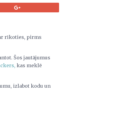
ar rīkoties, pirms
mantot. Šos jautājumus
ackers,
kas meklē
umu, izlabot kodu un