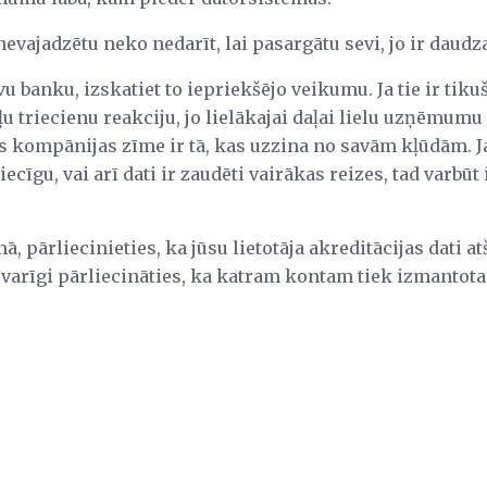
vajadzētu neko nedarīt, lai pasargātu sevi, jo ir daudzas
 banku, izskatiet to iepriekšējo veikumu. Ja tie ir tikuš
ļu triecienu reakciju, jo lielākajai daļai lielu uzņēmumu 
as kompānijas zīme ir tā, kas uzzina no savām kļūdām.
ecīgu, vai arī dati ir zaudēti vairākas reizes, tad varbūt 
 pārliecinieties, ka jūsu lietotāja akreditācijas dati at
 svarīgi pārliecināties, ka katram kontam tiek izmantota 