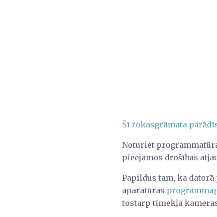
Šī rokasgrāmata parādīs
Noturiet programmatūras
pieejamos drošības atj
Papildus tam, ka datorā
aparatūras
programmap
tostarp tīmekļa kameras