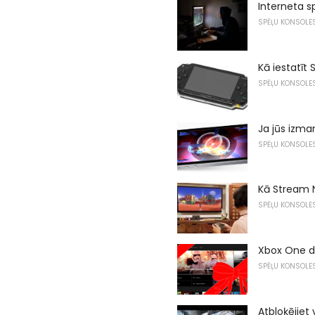
Interneta sp
SPĒĻU KONSOLE
Kā iestatīt
SPĒĻU KONSOLE
Ja jūs izma
SPĒĻU KONSOLE
Kā Stream N
SPĒĻU KONSOLE
Xbox One dā
SPĒĻU KONSOLE
Atbloķējiet