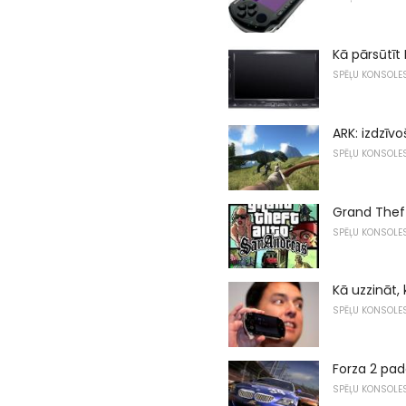
Kā pārsūtīt
SPĒĻU KONSOLE
ARK: izdzīv
SPĒĻU KONSOLE
Grand Theft
SPĒĻU KONSOLE
Kā uzzināt, 
SPĒĻU KONSOLE
Forza 2 pad
SPĒĻU KONSOLE