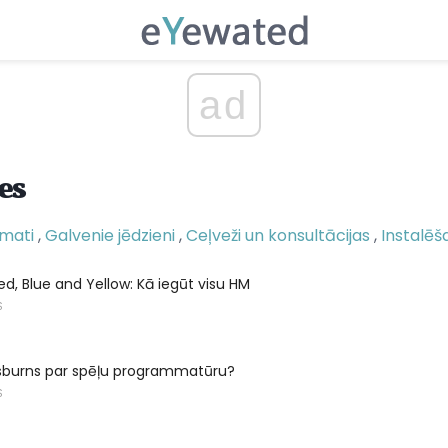
ad
es
mati
,
Galvenie jēdzieni
,
Ceļveži un konsultācijas
,
Instalēš
, Blue and Yellow: Kā iegūt visu HM
S
asburns par spēļu programmatūru?
S