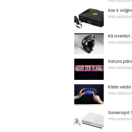
SPĒĻU KONSOLE
Kas ir oriģi
SPĒĻU KONSOLE
Kā izveido
SPĒĻU KONSOLE
Satura pārv
SPĒĻU KONSOLE
Kāda veida 
SPĒĻU KONSOLE
Savienojot
SPĒĻU KONSOLE