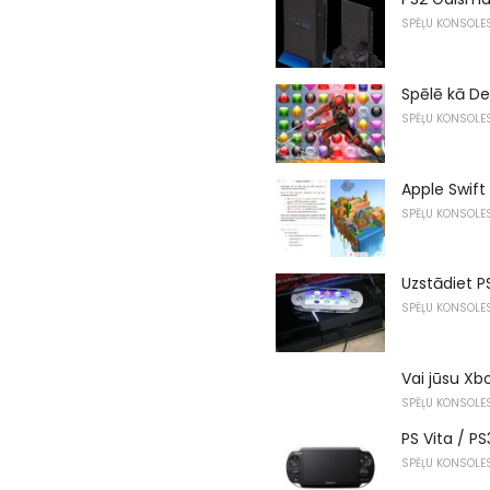
SPĒĻU KONSOLE
Spēlē kā De
SPĒĻU KONSOLE
Apple Swift
SPĒĻU KONSOLE
Uzstādiet P
SPĒĻU KONSOLE
Vai jūsu Xb
SPĒĻU KONSOLE
PS Vita / PS
SPĒĻU KONSOLE