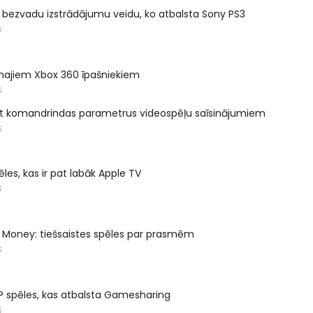
r bezvadu izstrādājumu veidu, ko atbalsta Sony PS3
S
najiem Xbox 360 īpašniekiem
S
ot komandrindas parametrus videospēļu saīsinājumiem
S
les, kas ir pat labāk Apple TV
S
 Money: tiešsaistes spēles par prasmēm
S
P spēles, kas atbalsta Gamesharing
S