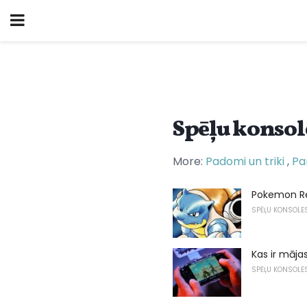
Spēļu konsol
More:
Padomi un triki
,
Pa
Pokemon Red
SPĒĻU KONSOLE
Kas ir māj
SPĒĻU KONSOLE