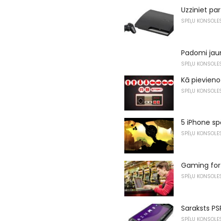
Uzziniet pa
SPĒĻU KONSOLE
Padomi jau
SPĒĻU KONSOLE
Kā pievien
SPĒĻU KONSOLE
5 iPhone spē
SPĒĻU KONSOLE
Gaming for
SPĒĻU KONSOLE
Saraksts PS
SPĒĻU KONSOLE