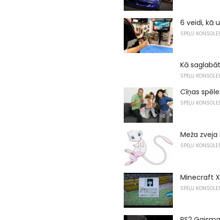
6 veidi, kā 
SPĒĻU KONSOLE
Kā saglabāt 
SPĒĻU KONSOLE
Cīņas spēle
SPĒĻU KONSOLE
Meža zveja
SPĒĻU KONSOLE
Minecraft X
SPĒĻU KONSOLE
PS2 Gaisma