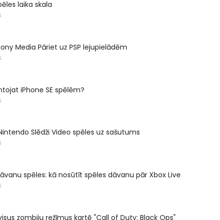
ēles laika skala
S
 Sony Media Pāriet uz PSP lejupielādēm
S
ntojat iPhone SE spēlēm?
S
intendo Slēdži Video spēles uz sašutums
S
vanu spēles: kā nosūtīt spēles dāvanu pār Xbox Live
S
 visus zombiju režīmus kartē "Call of Duty: Black Ops"