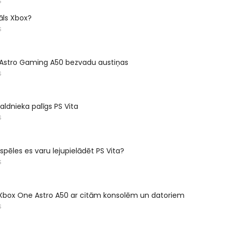
S
nāls Xbox?
S
t Astro Gaming A50 bezvadu austiņas
S
aldnieka palīgs PS Vita
S
spēles es varu lejupielādēt PS Vita?
S
 Xbox One Astro A50 ar citām konsolēm un datoriem
S