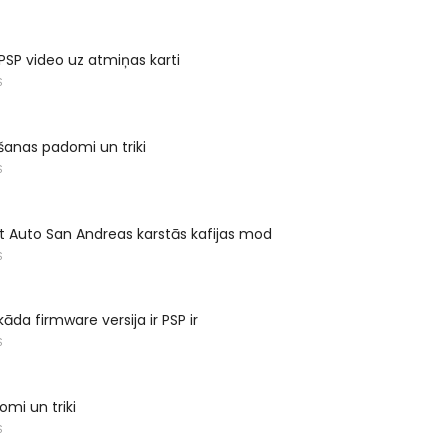
 PSP video uz atmiņas karti
S
ošanas padomi un triki
S
 Auto San Andreas karstās kafijas mod
S
kāda firmware versija ir PSP ir
S
omi un triki
S