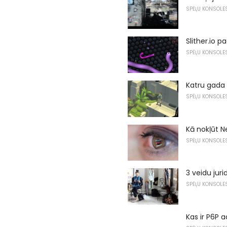
SPĒĻU KONSOLE
Slither.io p
SPĒĻU KONSOLE
Katru gada 
SPĒĻU KONSOLE
Kā nokļūt N
SPĒĻU KONSOLE
3 veidu jur
SPĒĻU KONSOLE
Kas ir P6P 