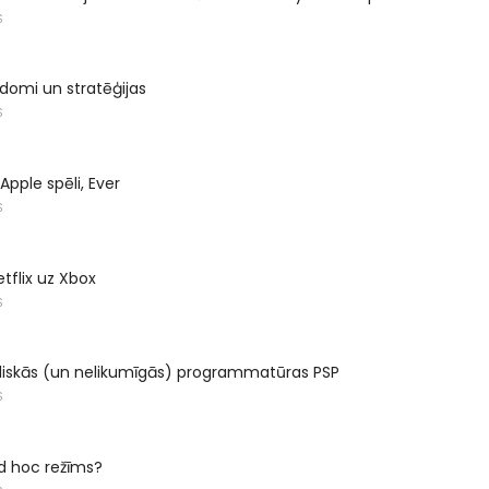
S
adomi un stratēģijas
S
Apple spēli, Ever
S
etflix uz Xbox
S
idiskās (un nelikumīgās) programmatūras PSP
S
ad hoc režīms?