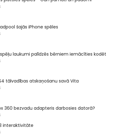
S
adpool šajās iPhone spēles
S
 spēļu laukumi palīdzēs bērniem iemācīties kodēt
S
S4 tālvadības atskaņošanu savā Vita
S
ox 360 bezvadu adapteris darbosies datorā?
S
3 interaktivitāte
S