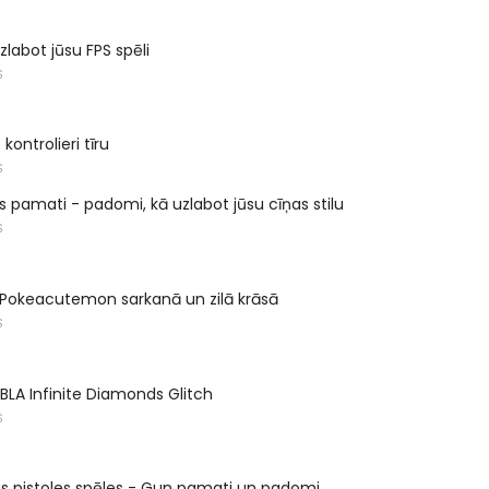
uzlabot jūsu FPS spēli
S
kontrolieri tīru
S
s pamati - padomi, kā uzlabot jūsu cīņas stilu
S
 Pokeacutemon sarkanā un zilā krāsā
S
BLA Infinite Diamonds Glitch
S
s pistoles spēles - Gun pamati un padomi