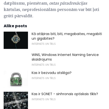
datplūsmu, piemēram,
ostas pāradresācijas
kārtulas, neprofesionālām personām var būt ļoti
grūti pārvaldīt.
Alike posts
Kā atšķiras biti, biti, megabaites, megabiti
un gigabites?
INTERNETS UN TĪKLS
WINS, Windows Internet Naming Service
skaidrojums
INTERNETS UN TĪKLS
Kas ir bezvadu atslēga?
INTERNETS UN TĪKLS
Kas ir SONET - sinhronais optiskais tīkls?
INTERNETS UN TĪKLS