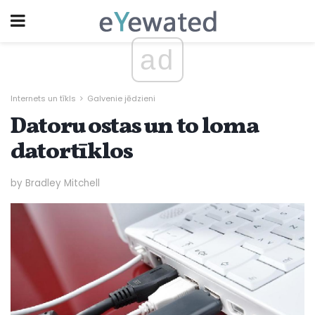
ad
Internets un tīkls
Galvenie jēdzieni
Datoru ostas un to loma
datortīklos
by Bradley Mitchell