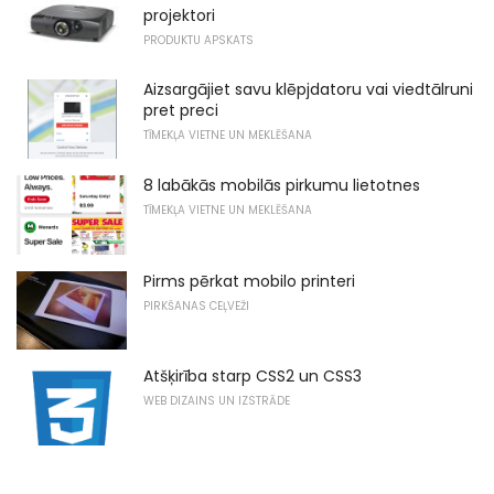
projektori
PRODUKTU APSKATS
Aizsargājiet savu klēpjdatoru vai viedtālruni
pret preci
TĪMEKĻA VIETNE UN MEKLĒŠANA
8 labākās mobilās pirkumu lietotnes
TĪMEKĻA VIETNE UN MEKLĒŠANA
Pirms pērkat mobilo printeri
PIRKŠANAS CEĻVEŽI
Atšķirība starp CSS2 un CSS3
WEB DIZAINS UN IZSTRĀDE