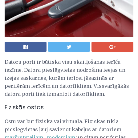
Datoru porti
ir būtiska visu skaitļošanas ierīču
iezīme. Datora pieslēgvietas nodrošina ieejas un
izejas saskarnes, kurām ierīcei jāsazinās ar
perifērām ierīcēm un datortīkliem. Vissvarīgākās
datora porti tiek izmantoti datortīkliem.
Fiziskās ostas
Ostu var būt fiziska vai virtuāla. Fiziskās tīkla
pieslēgvietas ļauj savienot kabeļus ar datoriem,
maršrutētājiem
,
modemiem
un citām perifērijas