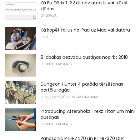
Kā Fix D3dx9_32.dll nav atrasts vai trūkst
kļūdas
WINDOWS
Kā kopēt failus no iPad uz Mac vai datoru
IPAD
8 labākās bezvadu austiņas nopirkt 2018
PRODUKTU APSKATS
Dungeon Hunter 4 parāda tērzēšanas
portālu iegādi
PROGRAMMATŪRA UN PROGRAMMAS
Introducing AfterShokz Trekz Titanium mini
austiņas
PRODUKTU APSKATS
Panasonic PT-RZ470 un PT-RZ370 DLP