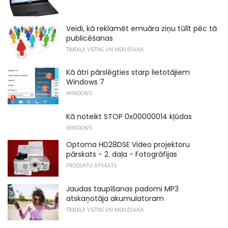
Veidi, kā reklamēt emuāra ziņu tūlīt pēc tā
publicēšanas
TĪMEKĻA VIETNE UN MEKLĒŠANA
Kā ātri pārslēgties starp lietotājiem
Windows 7
WINDOWS
Kā noteikt STOP 0x00000014 kļūdas
WINDOWS
Optoma HD28DSE Video projektoru
pārskats - 2. daļa - Fotogrāfijas
PRODUKTU APSKATS
Jaudas taupīšanas padomi MP3
atskaņotāja akumulatoram
TĪMEKĻA VIETNE UN MEKLĒŠANA