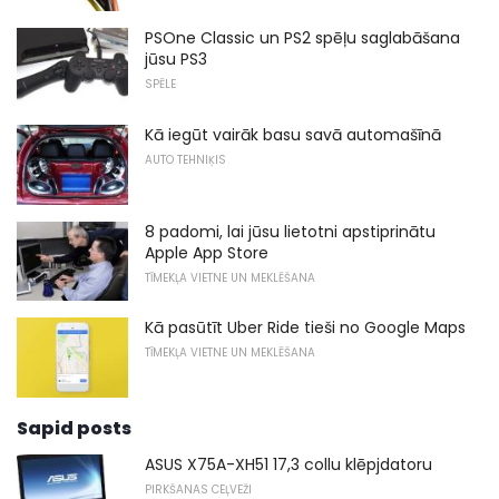
PSOne Classic un PS2 spēļu saglabāšana
jūsu PS3
SPĒLE
Kā iegūt vairāk basu savā automašīnā
AUTO TEHNIĶIS
8 padomi, lai jūsu lietotni apstiprinātu
Apple App Store
TĪMEKĻA VIETNE UN MEKLĒŠANA
Kā pasūtīt Uber Ride tieši no Google Maps
TĪMEKĻA VIETNE UN MEKLĒŠANA
Sapid posts
ASUS X75A-XH51 17,3 collu klēpjdatoru
PIRKŠANAS CEĻVEŽI