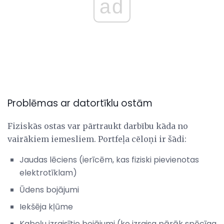
ad
Problēmas ar datortīklu ostām
Fiziskās ostas var pārtraukt darbību kāda no
vairākiem iemesliem. Portfeļa cēloņi ir šādi:
Jaudas lēciens (ierīcēm, kas fiziski pievienotas
elektrotīklam)
Ūdens bojājumi
Iekšēja kļūme
Kabeļu izraisītie bojājumi (ko izraisa pārāk spēcīga