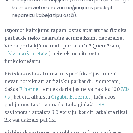
kabeļu ievietošana vai mēģinājums pieslēgt
nepareizu kabeļa tipu ostā).
Izņemot kaitējumu tapām, ostas aparatūras fiziskā
pārbaude neko neatradīs acīmredzami nepareizu.
Viena porta kļūme multiporta ierīcē (piemēram,
tīkla maršrutētājā
) neietekmē citu ostu
funkcionēšanu.
Fiziskās ostas ātruma un specifikācijas līmeni
nevar noteikt arī ar fizisku pārbaudi. Piemēram,
dažas
Ethernet
ierīces darbojas ne vairāk kā 100
Mb
/ s
, bet citi atbalsta
Gigabit Ethernet
, taču abos
gadījumos tas ir vienāds. Līdzīgi daži
USB
savienotāji atbalsta 3.0 versiju, bet citi atbalsta tikai
2.x vai dažreiz pat 1.x.
Visbiežāk sastopamā problēma, ar kuru saskaras