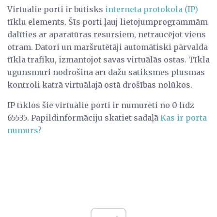
Virtuālie porti ir būtisks
interneta protokola (IP)
tīklu elements. Šīs porti ļauj lietojumprogrammām
dalīties ar aparatūras resursiem, netraucējot viens
otram. Datori un maršrutētāji automātiski pārvalda
tīkla trafiku, izmantojot savas virtuālās ostas. Tīkla
ugunsmūri nodrošina arī dažu satiksmes plūsmas
kontroli katrā virtuālajā ostā drošības nolūkos.
IP tīklos šie virtuālie porti ir numurēti no 0 līdz
65535. Papildinformāciju skatiet sadaļā
Kas ir porta
numurs?