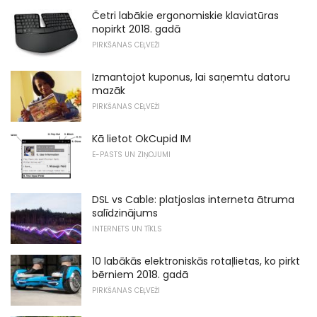
Četri labākie ergonomiskie klaviatūras
nopirkt 2018. gadā
PIRKŠANAS CEĻVEŽI
Izmantojot kuponus, lai saņemtu datoru
mazāk
PIRKŠANAS CEĻVEŽI
Kā lietot OkCupid IM
E-PASTS UN ZIŅOJUMI
DSL vs Cable: platjoslas interneta ātruma
salīdzinājums
INTERNETS UN TĪKLS
10 labākās elektroniskās rotaļlietas, ko pirkt
bērniem 2018. gadā
PIRKŠANAS CEĻVEŽI