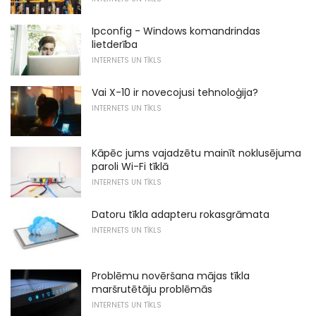
Ipconfig - Windows komandrindas
lietderība
INTERNETS UN TĪKLS
Vai X-10 ir novecojusi tehnoloģija?
INTERNETS UN TĪKLS
Kāpēc jums vajadzētu mainīt noklusējuma
paroli Wi-Fi tīklā
INTERNETS UN TĪKLS
Datoru tīkla adapteru rokasgrāmata
INTERNETS UN TĪKLS
Problēmu novēršana mājas tīkla
maršrutētāju problēmās
INTERNETS UN TĪKLS