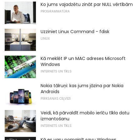
Ko jums vajadzētu zināt par NULL vērtībām
PROGRAMMATŪRA
Uzziniet Linux Command - fdisk
LINUX
Kā meklēt IP un MAC adreses Microsoft
Windows
INTERNETS UN TĪKLS
Nokia tālruņi: kas jums jāzina par Nokia
Androids
PIRKŠANAS CEĻVEŽI
Veidi, kā pārvaldīt mobilo ierīču tīkla datu
izmantošanu
INTERNETS UN TĪKLS
Kā es varu nomainīt savu Windows