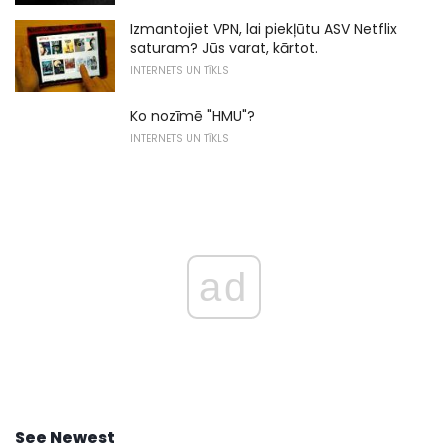
Izmantojiet VPN, lai piekļūtu ASV Netflix
saturam? Jūs varat, kārtot.
INTERNETS UN TĪKLS
Ko nozīmē "HMU"?
INTERNETS UN TĪKLS
ad
See Newest