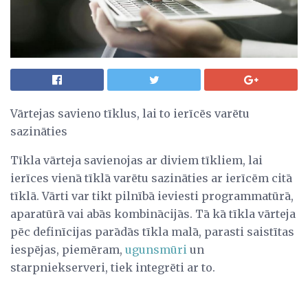
Vārtejas savieno tīklus, lai to ierīcēs varētu
sazināties
Tīkla vārteja savienojas ar diviem tīkliem, lai
ierīces vienā tīklā varētu sazināties ar ierīcēm citā
tīklā. Vārti var tikt pilnībā ieviesti programmatūrā,
aparatūrā vai abās kombinācijās. Tā kā tīkla vārteja
pēc definīcijas parādās tīkla malā, parasti saistītas
iespējas, piemēram,
ugunsmūri
un
starpniekserveri, tiek integrēti ar to.