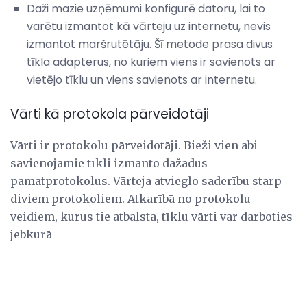
Daži mazie uzņēmumi konfigurē datoru, lai to
varētu izmantot kā vārteju uz internetu, nevis
izmantot maršrutētāju. Šī metode prasa divus
tīkla adapterus, no kuriem viens ir savienots ar
vietējo tīklu un viens savienots ar internetu.
Vārti kā protokola pārveidotāji
Vārti ir protokolu pārveidotāji. Bieži vien abi
savienojamie tīkli izmanto dažādus
pamatprotokolus. Vārteja atvieglo saderību starp
diviem protokoliem. Atkarībā no protokolu
veidiem, kurus tie atbalsta, tīklu vārti var darboties
jebkurā