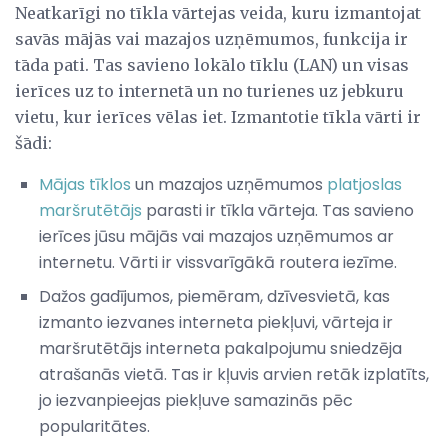
Neatkarīgi no tīkla vārtejas veida, kuru izmantojat
savās mājās vai mazajos uzņēmumos, funkcija ir
tāda pati. Tas savieno lokālo tīklu (LAN) un visas
ierīces uz to internetā un no turienes uz jebkuru
vietu, kur ierīces vēlas iet. Izmantotie tīkla vārti ir
šādi:
Mājas tīklos
un mazajos uzņēmumos
platjoslas
maršrutētājs
parasti ir tīkla vārteja. Tas savieno
ierīces jūsu mājās vai mazajos uzņēmumos ar
internetu. Vārti ir vissvarīgākā routera iezīme.
Dažos gadījumos, piemēram, dzīvesvietā, kas
izmanto iezvanes interneta piekļuvi, vārteja ir
maršrutētājs interneta pakalpojumu sniedzēja
atrašanās vietā. Tas ir kļuvis arvien retāk izplatīts,
jo iezvanpieejas piekļuve samazinās pēc
popularitātes.