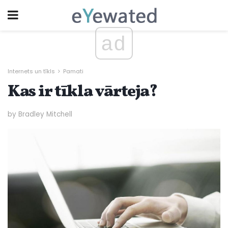
ad
Internets un tīkls
Pamati
Kas ir tīkla vārteja?
by Bradley Mitchell