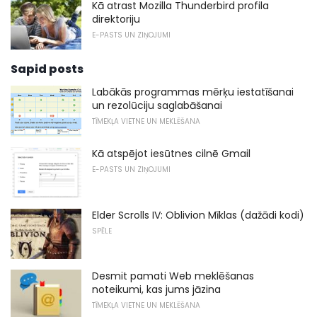
Kā atrast Mozilla Thunderbird profila
direktoriju
E-PASTS UN ZIŅOJUMI
Sapid posts
Labākās programmas mērķu iestatīšanai
un rezolūciju saglabāšanai
TĪMEKĻA VIETNE UN MEKLĒŠANA
Kā atspējot iesūtnes cilnē Gmail
E-PASTS UN ZIŅOJUMI
Elder Scrolls IV: Oblivion Mīklas (dažādi kodi)
SPĒLE
Desmit pamati Web meklēšanas
noteikumi, kas jums jāzina
TĪMEKĻA VIETNE UN MEKLĒŠANA