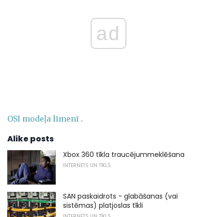
ad
OSI modeļa līmenī
.
Alike posts
Xbox 360 tīkla traucējummeklēšana
INTERNETS UN TĪKLS
SAN paskaidrots - glabāšanas (vai
sistēmas) platjoslas tīkli
INTERNETS UN TĪKLS