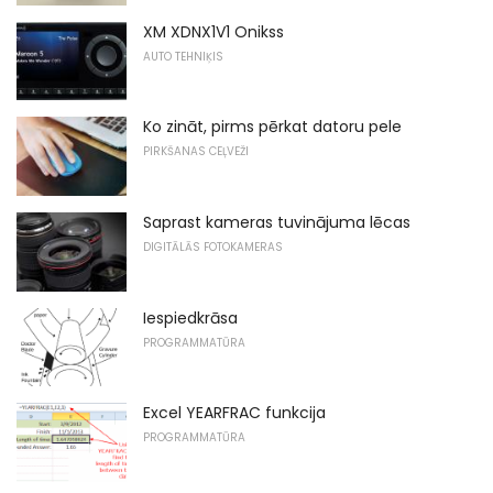
XM XDNX1V1 Onikss
AUTO TEHNIĶIS
Ko zināt, pirms pērkat datoru pele
PIRKŠANAS CEĻVEŽI
Saprast kameras tuvinājuma lēcas
DIGITĀLĀS FOTOKAMERAS
Iespiedkrāsa
PROGRAMMATŪRA
Excel YEARFRAC funkcija
PROGRAMMATŪRA