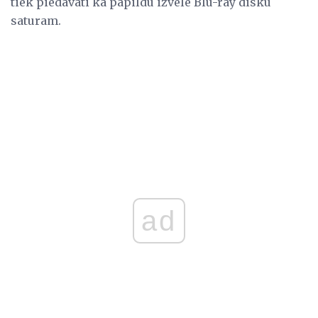
tiek piedāvāti kā papildu izvēle Blu-ray disku
saturam.
ad