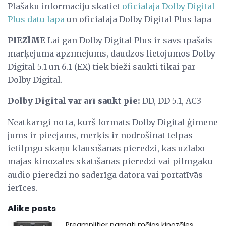
Plašāku informāciju skatiet
oficiālajā Dolby Digital
Plus datu lapā
un oficiālajā Dolby Digital Plus lapā
PIEZĪME
Lai gan Dolby Digital Plus ir savs īpašais
marķējuma apzīmējums, daudzos lietojumos Dolby
Digital 5.1 un 6.1 (EX) tiek bieži saukti tikai par
Dolby Digital.
Dolby Digital var arī saukt pie:
DD, DD 5.1, AC3
Neatkarīgi no tā, kurš formāts Dolby Digital ģimenē
jums ir pieejams, mērķis ir nodrošināt telpas
ietilpīgu skaņu klausīšanās pieredzi, kas uzlabo
mājas kinozāles skatīšanās pieredzi vai pilnīgāku
audio pieredzi no saderīga datora vai portatīvās
ierīces.
Alike posts
Preamplifier pamati mājas kinozāles