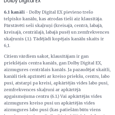
Dolby Digital EX
6.1 kanāli
- Dolby Digital EX pievieno trešo
telpisko kanālu, kas atrodas tieši aiz klausītāja.
Pārstāvēti seši skaļruņi (kreisajā, centrā, labajā,
kreisajā, centrālajā, labajā pusē) un zemfrekvences
skaļrunis (.1.). Tādējādi kopējais kanālu skaits ir
6,1.
Citiem vārdiem sakot, klausītājam ir gan
priekšējais centra kanāls, gan Dolby Digital EX,
aizmugures centrālais kanāls. Ja pazaudējat skaitli,
kanāli tiek apzīmēti ar kreiso priekšu, centru, labo
pusi, atstarpi pa kreisi, apkārtējās vides labo pusi,
zemfrekvences skaļruni ar apkārtējā
apgaismojuma centru (6.1.) Vai apkārtējās vides
aizmugures kreiso pusi un apkārtējās vides
aizmugures labo pusi (kas patiešām būtu viens