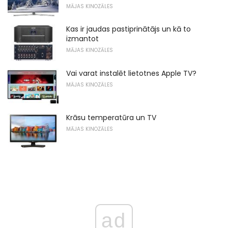
MĀJAS KINOZĀLES
Kas ir jaudas pastiprinātājs un kā to
izmantot
MĀJAS KINOZĀLES
Vai varat instalēt lietotnes Apple TV?
MĀJAS KINOZĀLES
Krāsu temperatūra un TV
MĀJAS KINOZĀLES
ad