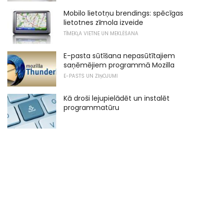
Mobilo lietotņu brendings: spēcīgas
lietotnes zīmola izveide
TĪMEKĻA VIETNE UN MEKLĒŠANA
E-pasta sūtīšana nepasūtītajiem
saņēmējiem programmā Mozilla
E-PASTS UN ZIŅOJUMI
Kā droši lejupielādēt un instalēt
programmatūru