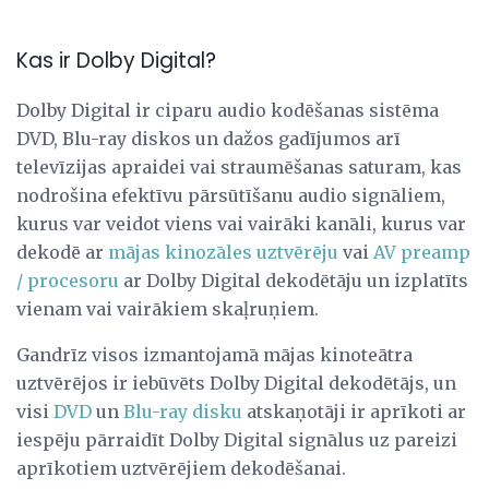
Kas ir Dolby Digital?
Dolby Digital ir ciparu audio kodēšanas sistēma
DVD, Blu-ray diskos un dažos gadījumos arī
televīzijas apraidei vai straumēšanas saturam, kas
nodrošina efektīvu pārsūtīšanu audio signāliem,
kurus var veidot viens vai vairāki kanāli, kurus var
dekodē ar
mājas kinozāles uztvērēju
vai
AV preamp
/ procesoru
ar Dolby Digital dekodētāju un izplatīts
vienam vai vairākiem skaļruņiem.
Gandrīz visos izmantojamā mājas kinoteātra
uztvērējos ir iebūvēts Dolby Digital dekodētājs, un
visi
DVD
un
Blu-ray disku
atskaņotāji ir aprīkoti ar
iespēju pārraidīt Dolby Digital signālus uz pareizi
aprīkotiem uztvērējiem dekodēšanai.