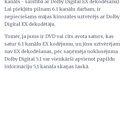
kanāls - saistībā ar Dolby Digital EX dekodēšanu).
Lai piekļūtu pilnam 6.1 kanālu darbam, ir
nepieciešams mājas kinozāles uztvērējs ar Dolby
Digital EX dekodētāju.
Tomēr, ja jums ir DVD vai cits avota saturs, kas
satur 6.1 kanālu EX kodējumu, un jūsu uztvērējam
nav EX dekodēšanas, pēc saņēmēja noklusējuma
Dolby Digital 5.1 var vienkārši apvienot papildu
informāciju 5,1 kanāla skaņas laukā.