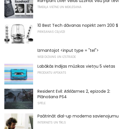
Rampant Live! Vēlas uzzināt visu par tevi
TĪMEKĻA VIETNE UN MEKLĒŠANA
10 Best Tech dāvanas nopirkt zem 200 $
PIRKŠANAS CEĻVEŽI
Izmantojot <input type = "tel">
WEB DIZAINS UN IZSTRĀDE
Labākās Indijas mūzikas vietņu 5 vietas
PRODUKTU APSKATS
Resident Evil: Atklāsmes 2, epizode 2:
Plānošana PS4
SPĒLE
Paātrināt dial-up modema savienojumu
INTERNETS UN TĪKLS