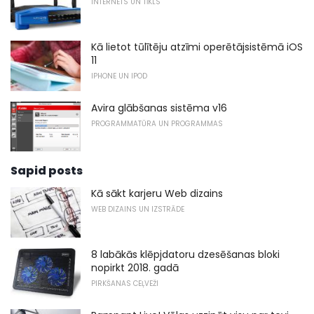
INTERNETS UN TĪKLS
Kā lietot tūlītēju atzīmi operētājsistēmā iOS
11
IPHONE UN IPOD
Avira glābšanas sistēma v16
PROGRAMMATŪRA UN PROGRAMMAS
Sapid posts
Kā sākt karjeru Web dizains
WEB DIZAINS UN IZSTRĀDE
8 labākās klēpjdatoru dzesēšanas bloki
nopirkt 2018. gadā
PIRKŠANAS CEĻVEŽI