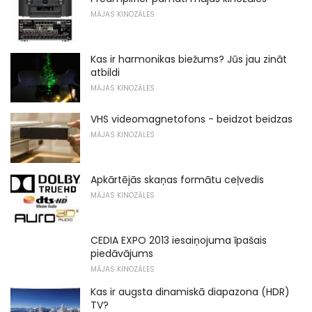
MĀJAS KINOZĀLES
Kas ir harmonikas biežums? Jūs jau zināt
atbildi
MĀJAS KINOZĀLES
VHS videomagnetofons - beidzot beidzas
MĀJAS KINOZĀLES
Apkārtējās skaņas formātu ceļvedis
MĀJAS KINOZĀLES
CEDIA EXPO 2013 iesaiņojuma īpašais
piedāvājums
MĀJAS KINOZĀLES
Kas ir augsta dinamiskā diapazona (HDR)
TV?