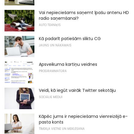
Vai nepieciešams saņemt īpašu antenu HD
radio saņemšanai?
AUTO TEHNIĶIS
Kā padarīt patiešām sliktu CG
JAUNS UN NĀKAMAIS
Apsveikuma kartiņu veidnes
PROGRAMMATŪRA
Veidi, kā iegūt vairāk Twitter sekotāju
SOCIĀLIE MĒDIJI
Kāpēc jums ir nepieciešama vienreizējā e-
pasta konts
TĪMEKĻA VIETNE UN MEKLĒŠANA