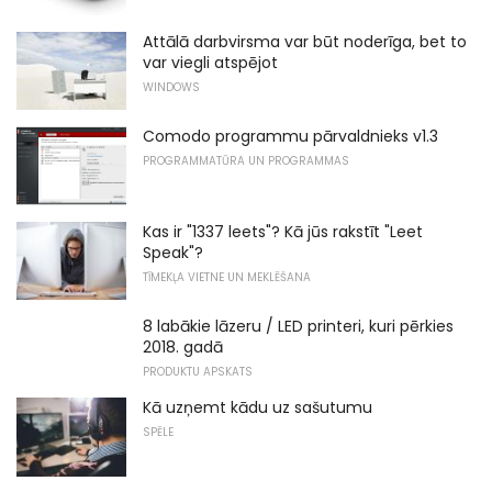
Attālā darbvirsma var būt noderīga, bet to
var viegli atspējot
WINDOWS
Comodo programmu pārvaldnieks v1.3
PROGRAMMATŪRA UN PROGRAMMAS
Kas ir "1337 leets"? Kā jūs rakstīt "Leet
Speak"?
TĪMEKĻA VIETNE UN MEKLĒŠANA
8 labākie lāzeru / LED printeri, kuri pērkies
2018. gadā
PRODUKTU APSKATS
Kā uzņemt kādu uz sašutumu
SPĒLE