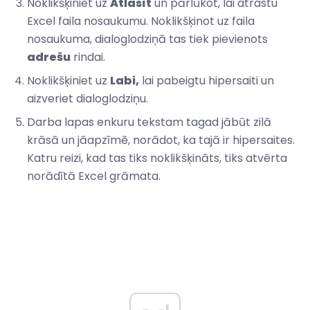
Noklikšķiniet uz
Atlasīt
un pārlūkot, lai atrastu
Excel faila nosaukumu. Noklikšķinot uz faila
nosaukuma, dialoglodziņā tas tiek pievienots
adrešu
rindai.
Noklikšķiniet uz
Labi,
lai pabeigtu hipersaiti un
aizveriet dialoglodziņu.
Darba lapas enkuru tekstam tagad jābūt zilā
krāsā un jāapzīmē, norādot, ka tajā ir hipersaites.
Katru reizi, kad tas tiks noklikšķināts, tiks atvērta
norādītā Excel grāmata.