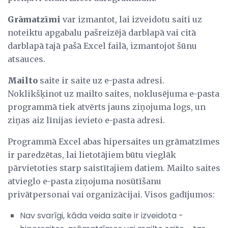
Grāmatzīmi
var izmantot, lai izveidotu saiti uz
noteiktu apgabalu pašreizējā darblapā vai citā
darblapā tajā pašā Excel failā, izmantojot šūnu
atsauces.
Mailto
saite ir saite uz e-pasta adresi.
Noklikšķinot uz mailto saites, noklusējuma e-pasta
programmā tiek atvērts jauns ziņojuma logs, un
ziņas aiz līnijas ievieto e-pasta adresi.
Programmā Excel abas hipersaites un grāmatzīmes
ir paredzētas, lai lietotājiem būtu vieglāk
pārvietoties starp saistītajiem datiem. Mailto saites
atvieglo e-pasta ziņojuma nosūtīšanu
privātpersonai vai organizācijai. Visos gadījumos:
Nav svarīgi, kāda veida saite ir izveidota -