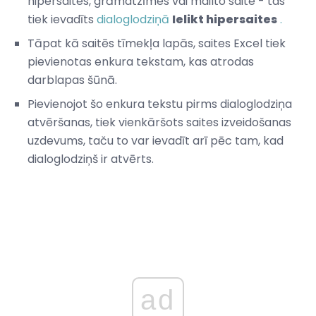
hipersaites, grāmatzīmes vai mailto saite - tas
tiek ievadīts
dialoglodziņā
Ielikt hipersaites
.
Tāpat kā saitēs tīmekļa lapās, saites Excel tiek
pievienotas enkura tekstam, kas atrodas
darblapas šūnā.
Pievienojot šo enkura tekstu pirms dialoglodziņa
atvēršanas, tiek vienkāršots saites izveidošanas
uzdevums, taču to var ievadīt arī pēc tam, kad
dialoglodziņš ir atvērts.
ad