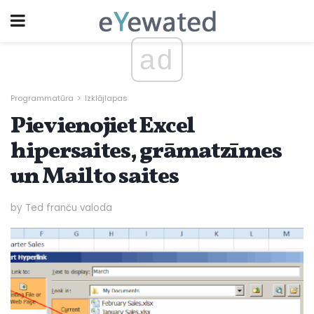
ad
Programmatūra
Izklājlapas
Pievienojiet Excel
hipersaites, grāmatzīmes
un Mailto saites
by Ted franču valoda