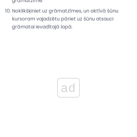
grāmatzīme.
Noklikšķiniet uz grāmatzīmes, un aktīvā šūnu
kursoram vajadzētu pāriet uz šūnu atsauci
grāmatai ievadītajā lapā.
ad