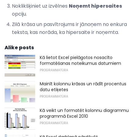
Noklikšķiniet uz izvēlnes
Noņemt hipersaites
opciju.
Zilā krāsa un pasvītrojums ir jānoņem no enkura
teksta, kas norāda, ka hipersaite ir noņemta.
Alike posts
Kā lietot Excel pielāgotos nosacīto
formatēšanas noteikumus datumiem
PROGRAMMATŪRA
Mainīt kolonnu krāsas un rādīt procentus
datu etiķetes
PROGRAMMATŪRA
Kā veikt un formatēt kolonnu diagrammu
programmā Excel 2010
PROGRAMMATŪRA
Kā Excel darblapā pārdēvēt