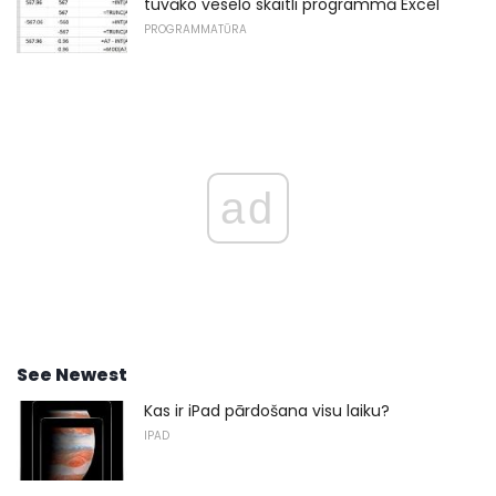
tuvāko veselo skaitli programmā Excel
PROGRAMMATŪRA
ad
See Newest
Kas ir iPad pārdošana visu laiku?
IPAD