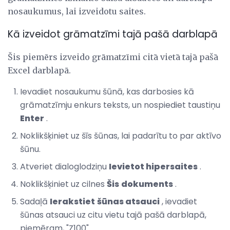
nosaukumus, lai izveidotu saites.
Kā izveidot grāmatzīmi tajā pašā darblapā
Šis piemērs izveido grāmatzīmi citā vietā tajā pašā
Excel darblapā.
Ievadiet nosaukumu šūnā, kas darbosies kā
grāmatzīmju enkurs teksts, un nospiediet taustiņu
Enter
.
Noklikšķiniet uz šīs šūnas, lai padarītu to par aktīvo
šūnu.
Atveriet dialoglodziņu
Ievietot hipersaites
.
Noklikšķiniet uz cilnes
Šis
dokuments
.
Sadaļā
Ierakstiet
šūnas atsauci
, ievadiet
šūnas atsauci uz citu vietu tajā pašā darblapā,
piemēram, "Z100".