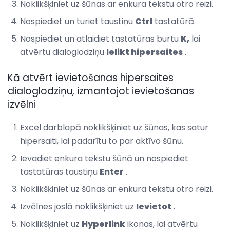
Noklikšķiniet uz šūnas ar enkura tekstu otro reizi.
Nospiediet un turiet taustiņu
Ctrl
tastatūrā.
Nospiediet un atlaidiet tastatūras burtu
K,
lai
atvērtu dialoglodziņu
Ielikt hipersaites
.
Kā atvērt ievietošanas hipersaites
dialoglodziņu, izmantojot ievietošanas
izvēlni
Excel darblapā noklikšķiniet uz šūnas, kas satur
hipersaiti, lai padarītu to par aktīvo šūnu.
Ievadiet enkura tekstu šūnā un nospiediet
tastatūras taustiņu
Enter
.
Noklikšķiniet uz šūnas ar enkura tekstu otro reizi.
Izvēlnes joslā noklikšķiniet uz
Ievietot
.
Noklikšķiniet uz
Hyperlink
ikonas, lai atvērtu