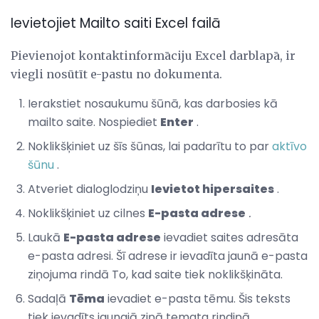
Ievietojiet Mailto saiti Excel failā
Pievienojot kontaktinformāciju Excel darblapā, ir
viegli nosūtīt e-pastu no dokumenta.
Ierakstiet nosaukumu šūnā, kas darbosies kā
mailto saite. Nospiediet
Enter
.
Noklikšķiniet uz šīs šūnas, lai padarītu to par
aktīvo
šūnu
.
Atveriet dialoglodziņu
Ievietot hipersaites
.
Noklikšķiniet uz cilnes
E-pasta adrese
.
Laukā
E-pasta adrese
ievadiet saites adresāta
e-pasta adresi. Šī adrese ir ievadīta jaunā e-pasta
ziņojuma rindā To, kad saite tiek noklikšķināta.
Sadaļā
Tēma
ievadiet e-pasta tēmu. Šis teksts
tiek ievadīts jaunajā ziņā temata rindiņā.