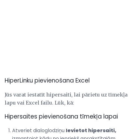
HiperLinku pievienošana Excel
Jūs varat iestatīt hipersaiti, lai pārietu uz tīmekļa
lapu vai Excel failu. Lūk, kā:
Hipersaites pievienošana tīmekļa lapai
Atveriet dialoglodziņu
Ievietot hipersaiti,
izmantojot kādu no iepriekš aprakstītajām