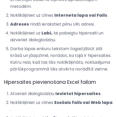
metodēm.
Noklikšķiniet uz cilnes
Interneta lapa vai Fails
.
Adreses
rindā ierakstiet pilnu URL adresi.
Noklikšķiniet uz
Labi,
lai pabeigtu hipersaiti un
aizveriet dialoglodziņu.
Darba lapas enkuru tekstam tagad jābūt zilā
krāsā un jāapzīmē, norādot, ka tajā ir hipersaites.
Katru reizi, kad tas tiks noklikšķināts, noklusējuma
pārlūkprogrammā tiks atvērta norādītā vietne.
Hipersaites pievienošana Excel failam
Atveriet dialoglodziņu
Ievietot hipersaites
.
Noklikšķiniet uz cilnes
Esošais fails vai Web lapa
.