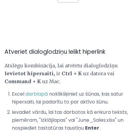
Atveriet dialoglodziņu Ielikt hiperlink
Atslēgu kombinācija, lai atvērtu dialoglodziņu
Ievietot hipersaiti,
ir
Ctrl + K
uz datora vai
Command + K
uz Mac.
Excel
darblapā
noklikšķiniet uz šūnas, kas satur
hipersaiti, lai padarītu to par aktīvo šūnu.
Ievadiet vārdu, lai tas darbotos kā enkura teksts,
piemēram, "Izklājlapas" vai "June_Sales.xlsx" un
nospiediet tastatūras taustiņu
Enter
.