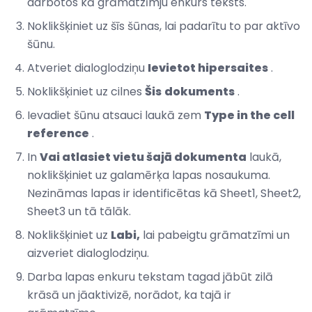
darbotos kā grāmatzīmju enkurs teksts.
Noklikšķiniet uz šīs šūnas, lai padarītu to par aktīvo
šūnu.
Atveriet dialoglodziņu
Ievietot hipersaites
.
Noklikšķiniet uz cilnes
Šis
dokuments
.
Ievadiet šūnu atsauci laukā zem
Type in the cell
reference
.
In
Vai atlasiet vietu šajā dokumenta
laukā,
noklikšķiniet uz galamērķa lapas nosaukuma.
Nezināmas lapas ir identificētas kā Sheet1, Sheet2,
Sheet3 un tā tālāk.
Noklikšķiniet uz
Labi,
lai pabeigtu grāmatzīmi un
aizveriet dialoglodziņu.
Darba lapas enkuru tekstam tagad jābūt zilā
krāsā un jāaktivizē, norādot, ka tajā ir