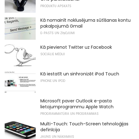
PRODUKTU APSKATS
Kā nomainīt noklusējuma sūtīšanas kontu
pakalpojumā Gmail
E-PASTS UN ZIŅOJUMI
Kā pievienot Twitter uz Facebook
SOCIĀLIE MĒDIJI
Kā iestatīt un sinhronizēt iPod Touch
IPHONE UN IPOD
Microsoft paver Outlook e-pasta
lietojumprogrammu Apple Watch
PROGRAMMATŪRA UN PROGRAMMAS
Multi-Touch: Touch-Screen tehnoloģijas
definīcija
JAUNS UN NĀKAMAIS