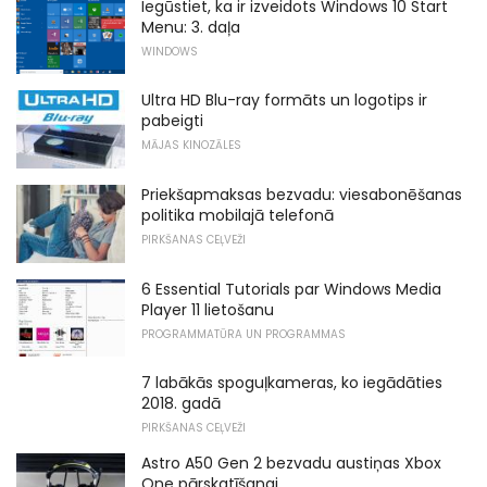
Iegūstiet, ka ir izveidots Windows 10 Start
Menu: 3. daļa
WINDOWS
Ultra HD Blu-ray formāts un logotips ir
pabeigti
MĀJAS KINOZĀLES
Priekšapmaksas bezvadu: viesabonēšanas
politika mobilajā telefonā
PIRKŠANAS CEĻVEŽI
6 Essential Tutorials par Windows Media
Player 11 lietošanu
PROGRAMMATŪRA UN PROGRAMMAS
7 labākās spoguļkameras, ko iegādāties
2018. gadā
PIRKŠANAS CEĻVEŽI
Astro A50 Gen 2 bezvadu austiņas Xbox
One pārskatīšanai