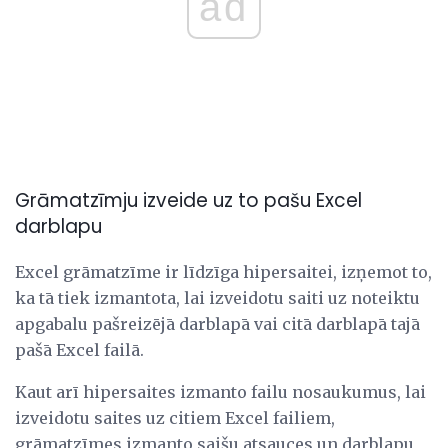
ad
Grāmatzīmju izveide uz to pašu Excel
darblapu
Excel grāmatzīme ir līdzīga hipersaitei, izņemot to,
ka tā tiek izmantota, lai izveidotu saiti uz noteiktu
apgabalu pašreizējā darblapā vai citā darblapā tajā
pašā Excel failā.
Kaut arī hipersaites izmanto failu nosaukumus, lai
izveidotu saites uz citiem Excel failiem,
grāmatzīmes izmanto saišu atsauces un darblapu