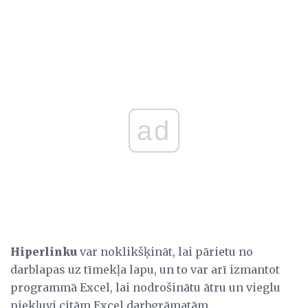
ad
Hiperlinku
var noklikšķināt, lai pārietu no
darblapas uz tīmekļa lapu, un to var arī izmantot
programmā Excel, lai nodrošinātu ātru un vieglu
piekļuvi citām Excel darbgrāmatām.