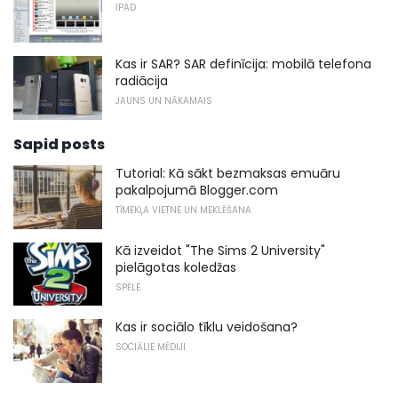
IPAD
Kas ir SAR? SAR definīcija: mobilā telefona
radiācija
JAUNS UN NĀKAMAIS
Sapid posts
Tutorial: Kā sākt bezmaksas emuāru
pakalpojumā Blogger.com
TĪMEKĻA VIETNE UN MEKLĒŠANA
Kā izveidot "The Sims 2 University"
pielāgotas koledžas
SPĒLE
Kas ir sociālo tīklu veidošana?
SOCIĀLIE MĒDIJI