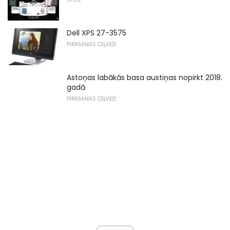
Dell XPS 27-3575
PIRKŠANAS CEĻVEŽI
Astoņas labākās basa austiņas nopirkt 2018.
gadā
PIRKŠANAS CEĻVEŽI