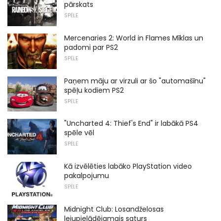
pārskats
SPĒLE
Mercenaries 2: World in Flames Mīklas un
padomi par PS2
SPĒLE
Paņem māju ar virzuli ar šo "automašīnu"
spēļu kodiem PS2
SPĒLE
"Uncharted 4: Thief's End" ir labākā PS4
spēle vēl
SPĒLE
Kā izvēlēties labāko PlayStation video
pakalpojumu
SPĒLE
Midnight Club: Losandželosas
lejupielādējamais saturs