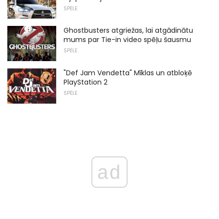
SPĒLE
Ghostbusters atgriežas, lai atgādinātu
mums par Tie-in video spēļu šausmu
SPĒLE
"Def Jam Vendetta" Mīklas un atbloķē
PlayStation 2
SPĒLE
ad