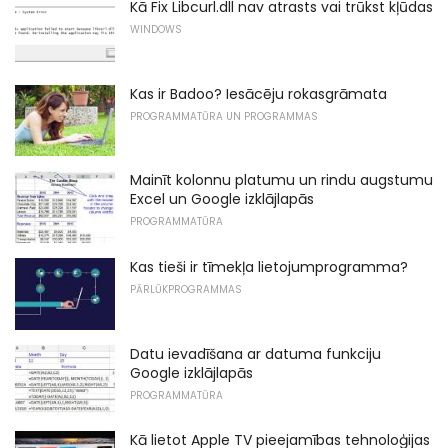
Kā Fix Libcurl.dll nav atrasts vai trūkst kļūdas
WINDOWS
Kas ir Badoo? Iesācēju rokasgrāmata
PROGRAMMATŪRA UN PROGRAMMAS
Mainīt kolonnu platumu un rindu augstumu
Excel un Google izklājlapās
PROGRAMMATŪRA
Kas tieši ir tīmekļa lietojumprogramma?
PĀRLŪKPROGRAMMAS
Datu ievadīšana ar datuma funkciju
Google izklājlapās
PROGRAMMATŪRA
Kā lietot Apple TV pieejamības tehnoloģijas