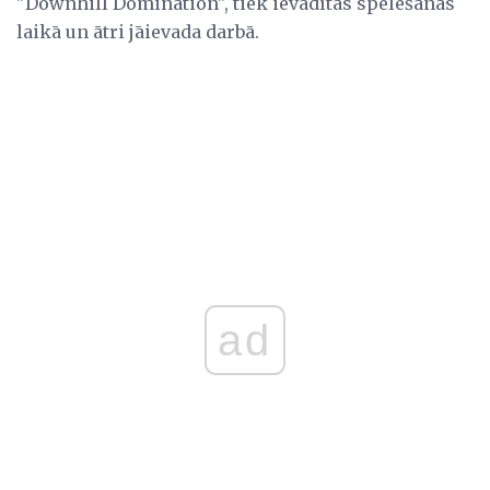
"Downhill Domination", tiek ievadītas spēlēšanas
laikā un ātri jāievada darbā.
ad