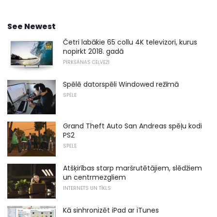
See Newest
Četri labākie 65 collu 4K televizori, kurus
nopirkt 2018. gadā
PIRKŠANAS CEĻVEŽI
Spēlē datorspēli Windowed režīmā
SPĒLE
Grand Theft Auto San Andreas spēļu kodi
PS2
SPĒLE
Atšķirības starp maršrutētājiem, slēdžiem
un centrmezgliem
INTERNETS UN TĪKLS
Kā sinhronizēt iPad ar iTunes