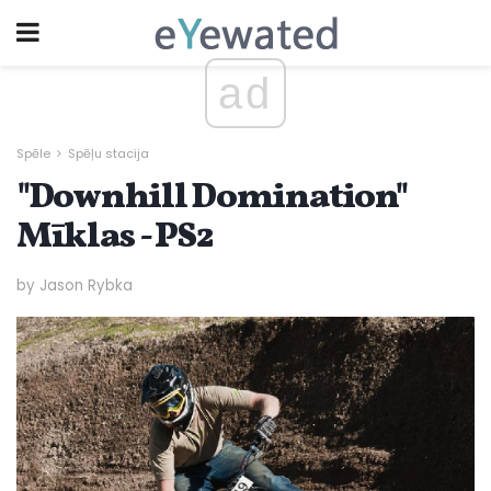
ad
Spēle
Spēļu stacija
"Downhill Domination"
Mīklas - PS2
by Jason Rybka