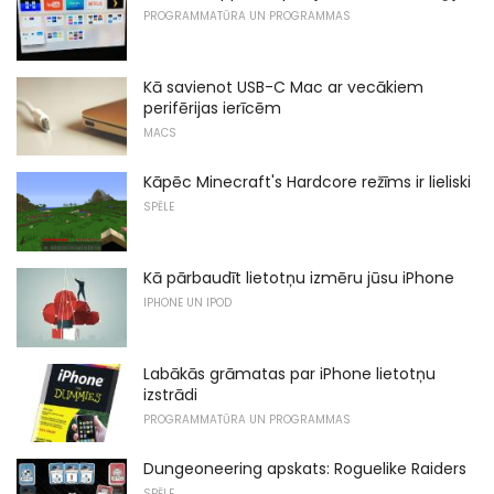
PROGRAMMATŪRA UN PROGRAMMAS
Kā savienot USB-C Mac ar vecākiem
perifērijas ierīcēm
MACS
Kāpēc Minecraft's Hardcore režīms ir lieliski
SPĒLE
Kā pārbaudīt lietotņu izmēru jūsu iPhone
IPHONE UN IPOD
Labākās grāmatas par iPhone lietotņu
izstrādi
PROGRAMMATŪRA UN PROGRAMMAS
Dungeoneering apskats: Roguelike Raiders
SPĒLE