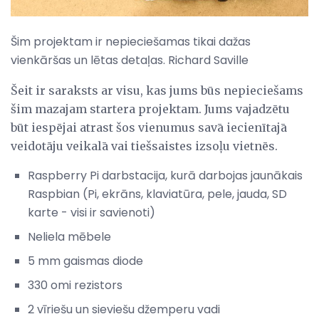
Šim projektam ir nepieciešamas tikai dažas
vienkāršas un lētas detaļas. Richard Saville
Šeit ir saraksts ar visu, kas jums būs nepieciešams
šim mazajam startera projektam. Jums vajadzētu
būt iespējai atrast šos vienumus savā iecienītajā
veidotāju veikalā vai tiešsaistes izsoļu vietnēs.
Raspberry Pi darbstacija, kurā darbojas jaunākais
Raspbian (Pi, ekrāns, klaviatūra, pele, jauda, ​​SD
karte - visi ir savienoti)
Neliela mēbele
5 mm gaismas diode
330 omi rezistors
2 vīriešu un sieviešu džemperu vadi