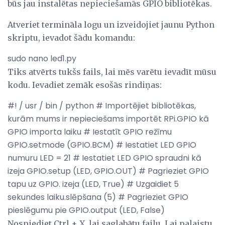
būs jau instalētas nepieciešamās GPIO bibliotēkas.
Atveriet termināla logu un izveidojiet jaunu Python
skriptu, ievadot šādu komandu:
sudo nano led1.py
Tiks atvērts tukšs fails, lai mēs varētu ievadīt mūsu
kodu. Ievadiet zemāk esošās rindiņas:
#! / usr / bin / python # Importējiet bibliotēkas,
kurām mums ir nepieciešams importēt RPi.GPIO kā
GPIO importa laiku # Iestatīt GPIO režīmu
GPIO.setmode (GPIO.BCM) # Iestatiet LED GPIO
numuru LED = 21 # Iestatiet LED GPIO spraudni kā
izeja GPIO.setup (LED, GPIO.OUT) # Pagrieziet GPIO
tapu uz GPIO. izeja (LED, True) # Uzgaidiet 5
sekundes laiku.slēpšana (5) # Pagrieziet GPIO
pieslēgumu pie GPIO.output (LED, False)
Nospiediet Ctrl + X, lai saglabātu failu. Lai palaistu