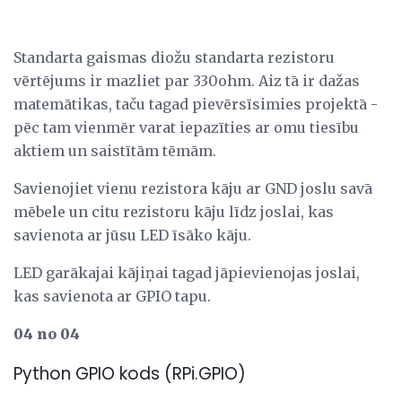
Standarta gaismas diožu standarta rezistoru
vērtējums ir mazliet par 330ohm. Aiz tā ir dažas
matemātikas, taču tagad pievērsīsimies projektā -
pēc tam vienmēr varat iepazīties ar omu tiesību
aktiem un saistītām tēmām.
Savienojiet vienu rezistora kāju ar GND joslu savā
mēbele un citu rezistoru kāju līdz joslai, kas
savienota ar jūsu LED īsāko kāju.
LED garākajai kājiņai tagad jāpievienojas joslai,
kas savienota ar GPIO tapu.
04 no 04
Python GPIO kods (RPi.GPIO)