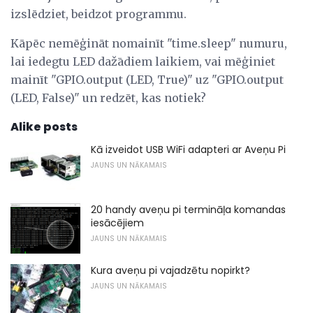
izslēdziet, beidzot programmu.
Kāpēc nemēģināt nomainīt "time.sleep" numuru,
lai iedegtu LED dažādiem laikiem, vai mēģiniet
mainīt "GPIO.output (LED, True)" uz "GPIO.output
(LED, False)" un redzēt, kas notiek?
Alike posts
Kā izveidot USB WiFi adapteri ar Aveņu Pi
JAUNS UN NĀKAMAIS
20 handy aveņu pi termināļa komandas
iesācējiem
JAUNS UN NĀKAMAIS
Kura aveņu pi vajadzētu nopirkt?
JAUNS UN NĀKAMAIS