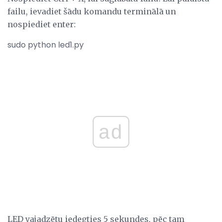
failu, ievadiet šādu komandu terminālā un
nospiediet enter:
sudo python led1.py
ad
LED vajadzētu iedegties 5 sekundes, pēc tam