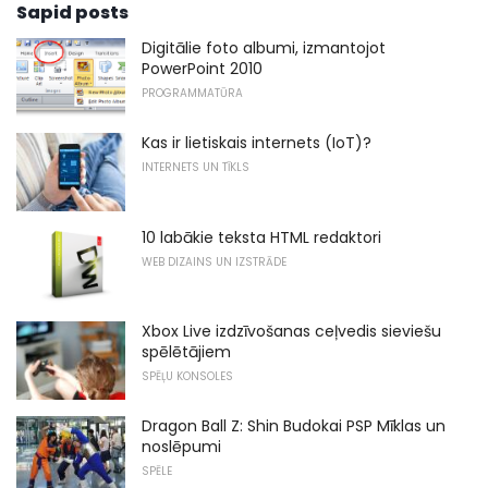
Sapid posts
Digitālie foto albumi, izmantojot
PowerPoint 2010
PROGRAMMATŪRA
Kas ir lietiskais internets (IoT)?
INTERNETS UN TĪKLS
10 labākie teksta HTML redaktori
WEB DIZAINS UN IZSTRĀDE
Xbox Live izdzīvošanas ceļvedis sieviešu
spēlētājiem
SPĒĻU KONSOLES
Dragon Ball Z: Shin Budokai PSP Mīklas un
noslēpumi
SPĒLE