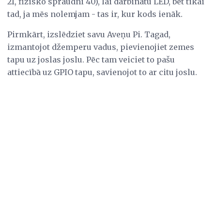
21, fizisko spraudni 40), lai darbinātu LED, bet tikai
tad, ja mēs nolemjam - tas ir, kur kods ienāk.
Pirmkārt, izslēdziet savu Aveņu Pi. Tagad,
izmantojot džemperu vadus, pievienojiet zemes
tapu uz joslas joslu. Pēc tam veiciet to pašu
attiecībā uz GPIO tapu, savienojot to ar citu joslu.