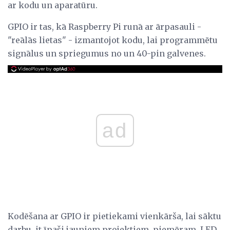
ar kodu un aparatūru.
GPIO ir tas, kā Raspberry Pi runā ar ārpasauli -
"reālās lietas" - izmantojot kodu, lai programmētu
signālus un spriegumus no un 40-pin galvenes.
ad
Kodēšana ar GPIO ir pietiekami vienkārša, lai sāktu
darbu, it īpaši jauniem projektiem, piemēram, LED