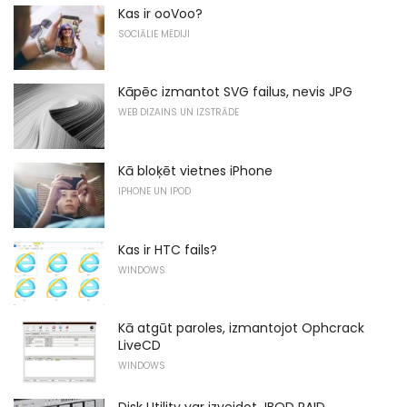
Kas ir ooVoo?
SOCIĀLIE MĒDIJI
Kāpēc izmantot SVG failus, nevis JPG
WEB DIZAINS UN IZSTRĀDE
Kā bloķēt vietnes iPhone
IPHONE UN IPOD
Kas ir HTC fails?
WINDOWS
Kā atgūt paroles, izmantojot Ophcrack
LiveCD
WINDOWS