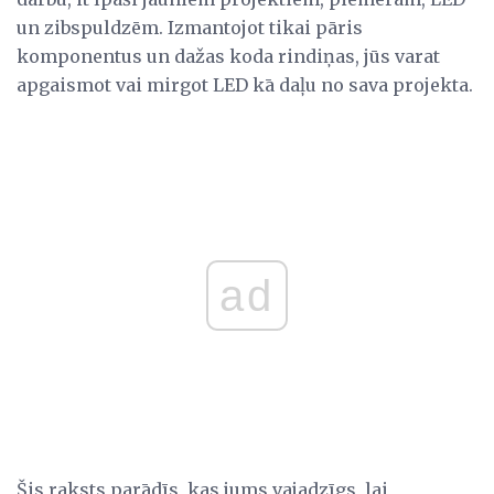
un zibspuldzēm. Izmantojot tikai pāris
komponentus un dažas koda rindiņas, jūs varat
apgaismot vai mirgot LED kā daļu no sava projekta.
ad
Šis raksts parādīs, kas jums vajadzīgs, lai