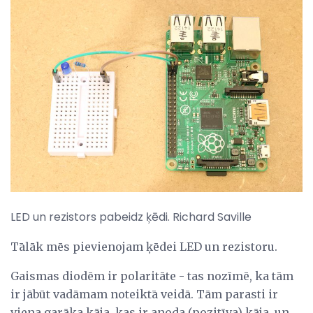
LED un rezistors pabeidz ķēdi. Richard Saville
Tālāk mēs pievienojam ķēdei LED un rezistoru.
Gaismas diodēm ir polaritāte - tas nozīmē, ka tām
ir jābūt vadāmam noteiktā veidā. Tām parasti ir
viena garāka kāja, kas ir anoda (pozitīva) kāja, un