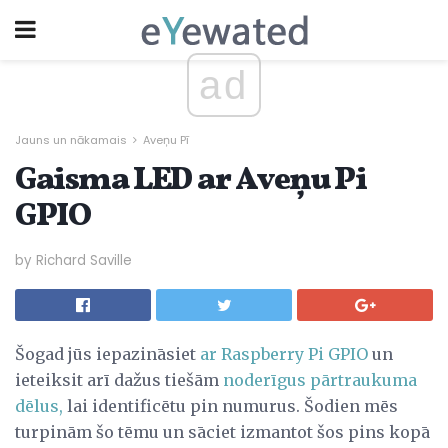
ad
Jauns un nākamais
Aveņu Pī
Gaisma LED ar Aveņu Pi
GPIO
by Richard Saville
Šogad jūs iepazināsiet
ar Raspberry Pi GPIO
un
ieteiksit arī dažus tiešām
noderīgus pārtraukuma
dēlus,
lai identificētu pin numurus. Šodien mēs
turpinām šo tēmu un sāciet izmantot šos pins kopā