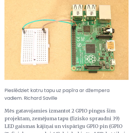
Pieslēdziet katru tapu uz papīra ar džempera
vadiem. Richard Saville
Mēs gatavojamies izmantot 2 GPIO pingus šim
projektam, zemējuma tapu (fizisko spraudni 39)
LED gaismas kājiņai un vispārīgu GPIO pin (GPIO