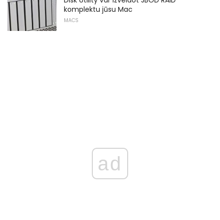
Disk Utility var izveidot JBOD RAID
komplektu jūsu Mac
MACS
ad