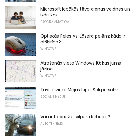
Microsoft labākās tēva dienas veidnes un
izdrukas
PROGRAMMATŪRA
Optiskās Peles Vs. Lāzera pelēm: kāda ir
atšķirība?
WINDOWS
Atrašanās vieta Windows 10: kas jums
jāzina
WINDOWS
Tavs čivināt Mājas lapa: Soli pa solim
SOCIĀLIE MĒDIJI
Vai auto briežu svilpes darbojas?
AUTO TEHNIĶIS