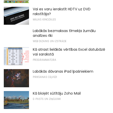
Vai es varu ierakstīt HDTV uz DVD
rakstītāja?
MĀJAS KINOZĀLES
Labākās bezmaksas tīmekļa žurnālu
analīzes rīki
WEB DIZAINS UN IZSTRĀDE
Kā atrast lielākās vērtības Excel datubāzē
vai sarakstā
PROGRAMMATŪRA
Labākās dāvanas iPad īpašniekiem
PIRKŠANAS CEĻVEŽI
Kā bloķēt sūtītāju Zoho Mail
E-PASTS UN ZIŅOJUMI