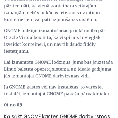
pārliecināti, ka vienā konteinera veiktajām
izmaiņām nebūs nekādas ietekmes uz citiem
konteineriem vai pati uzņemšanas sistēmu.
GNOME lodziņu izmantošanas priekšrocība pār
Oracle Virtualbox ir tā, ka vispirms ir vieglāk
izveidot konteineri, un nav tik daudz fiddly
iestatījumu.
Lai izmantotu GNOME lodziņus, jums būs jāuzstāda
Linux balstīta operētājsistēma, un ideālā gadījumā
jūs izmantojat GNOME darbvirsmas vidi.
Ja GNOME kastes vēl nav instalētas, to varēsiet
instalēt, izmantojot GNOME pakešu pārvaldnieku.
01 no 09
Kā sākt GNOME kastes GNOME darbvirsmas