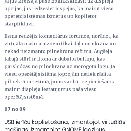
Ja jūs kreisajā pusē noklikšķināsit uz displeja
opcijas, jūs redzēsiet iespējas, kā mainīt viesu
operētājsistēmas izmērus un koplietot
starpliktuvi.
Esmu redzējis komentārus forumos, norādot, ka
virtuālā mašīna aizņem tikai daļu no ekrāna un
nekad neizmanto pilnekrāna režīmu. Augšējā
labajā stūrī ir ikona ar dubultu bultiņu, kas
pārslēdzas no pilnekrāna uz mērogotu logu. Ja
viesu operētājsistēma joprojām netiek rādīta
pilnekrāna režīmā, jums var būt nepieciešams
mainīt displeja iestatījumus pašā viesu
operētājsistēmā.
07 no 09
USB ierīču koplietošana, izmantojot virtuālās
mašīnas, izmantojot GNOME lodziņus