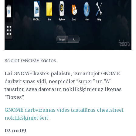
ad
Sāciet GNOME kastes.
Lai GNOME kastes palaistu, izmantojot GNOME
darbvirsmas vidi, nospiediet "super" un "A"
taustiņu savā datorā un noklikšķiniet uz ikonas
"Boxes".
GNOME darbvirsmas vides tastatūras cheatsheet
noklikšķiniet šeit
.
02 no 09