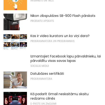
INTERNETS UN TĪKLS
Nikon zibspuldzes SB-900 Flash pārskats
PRODUKTU APSKATS
Kas ir video kurators un ko viņi dara?
PROGRAMMATŪRA UN PROGRAMMAS
Izmantojiet Facebook lapu pārvaldnieku, lai
pārvaldītu visas savas lapas
SOCIĀLIE MĒDIJI
Datubāzes sertifikāti
PROGRAMMATŪRA
Kā padarīt Gmail neskaitāmu skaitu
redzams cilnēs
E-PASTS UN ZIŅOJUMI