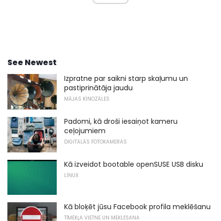
See Newest
Izpratne par saikni starp skaļumu un
pastiprinātāja jaudu
MĀJAS KINOZĀLES
Padomi, kā droši iesaiņot kameru
ceļojumiem
DIGITĀLĀS FOTOKAMERAS
Kā izveidot bootable openSUSE USB disku
LINUX
Kā bloķēt jūsu Facebook profila meklēšanu
TĪMEKĻA VIETNE UN MEKLĒŠANA