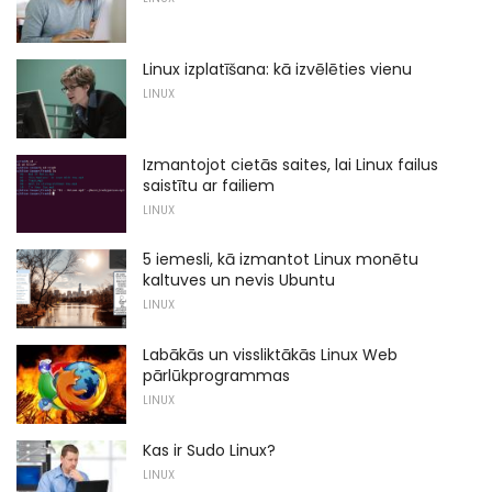
Linux izplatīšana: kā izvēlēties vienu
LINUX
Izmantojot cietās saites, lai Linux failus
saistītu ar failiem
LINUX
5 iemesli, kā izmantot Linux monētu
kaltuves un nevis Ubuntu
LINUX
Labākās un vissliktākās Linux Web
pārlūkprogrammas
LINUX
Kas ir Sudo Linux?
LINUX