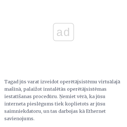
ad
Tagad jūs varat izveidot operētājsistēmu virtuālajā
mašīnā, palaižot instalētās operētājsistēmas
iestatīšanas procedūru. Ņemiet vērā, ka jūsu
interneta pieslēgums tiek koplietots ar jūsu
saimniekdatoru, un tas darbojas kā Ethernet
savienojums.