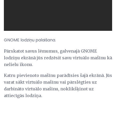
GNOME lodziņu palaišana.
Pārskatot savus lēmumus, galvenajā GNOME
lodziņu ekrānā jūs redzēsit savu virtuālo mašīnu kā
nelielu ikonu.
Katru pievienoto mašīnu parādīsies šajā ekrānā. Jūs
varat sākt virtuālo mašīnu vai pārslēgties uz
darbināto virtuālo mašīnu, noklikšķinot uz
attiecīgās lodziņa.