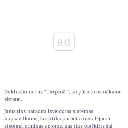
ad
Noklikšķiniet uz "Turpināt", lai pārietu uz nākamo
ekrānu.
Jums tiks parādīts izveidotās sistēmas
kopsavilkums, kurā tiks parādīta instalējamā
sistēma, atmiņas apjoms, kas tiks piešķirts šai