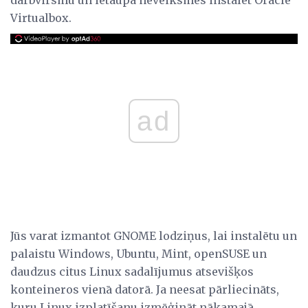
Virtualbox.
ad
Jūs varat izmantot GNOME lodziņus, lai instalētu un
palaistu Windows, Ubuntu, Mint, openSUSE un
daudzus citus Linux sadalījumus atsevišķos
konteineros vienā datorā. Ja neesat pārliecināts,
kuru Linux izplatīšanu izmēģināt nākamajā,