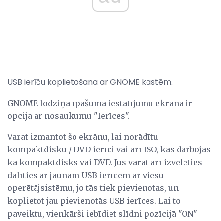
USB ierīču koplietošana ar GNOME kastēm.
GNOME lodziņa īpašuma iestatījumu ekrānā ir
opcija ar nosaukumu "Ierīces".
Varat izmantot šo ekrānu, lai norādītu
kompaktdisku / DVD ierīci vai arī ISO, kas darbojas
kā kompaktdisks vai DVD. Jūs varat arī izvēlēties
dalīties ar jaunām USB ierīcēm ar viesu
operētājsistēmu, jo tās tiek pievienotas, un
koplietot jau pievienotās USB ierīces. Lai to
paveiktu, vienkārši iebīdiet slīdni pozīcijā "ON"