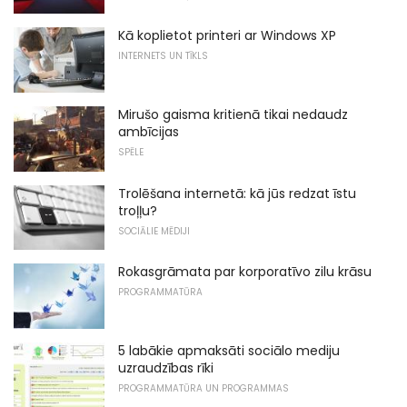
Kā koplietot printeri ar Windows XP
INTERNETS UN TĪKLS
Mirušo gaisma kritienā tikai nedaudz
ambīcijas
SPĒLE
Trolēšana internetā: kā jūs redzat īstu
troļļu?
SOCIĀLIE MĒDIJI
Rokasgrāmata par korporatīvo zilu krāsu
PROGRAMMATŪRA
5 labākie apmaksāti sociālo mediju
uzraudzības rīki
PROGRAMMATŪRA UN PROGRAMMAS