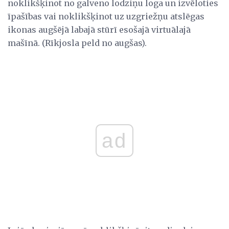
noklikšķinot no galveno lodziņu loga un izvēloties
īpašības vai noklikšķinot uz uzgriežņu atslēgas
ikonas augšējā labajā stūrī esošajā virtuālajā
mašīnā. (Rīkjosla peld no augšas).
ad