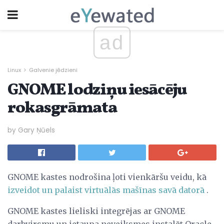
ad
Linux
Galvenie jēdzieni
GNOME lodziņu iesācēju
rokasgrāmata
by Gary Ņūels
GNOME kastes nodrošina ļoti vienkāršu veidu, kā
izveidot un palaist virtuālās mašīnas savā datorā
.
GNOME kastes lieliski integrējas ar GNOME
darbvirsmu un ietaupa neveiksmes instalēt Oracle