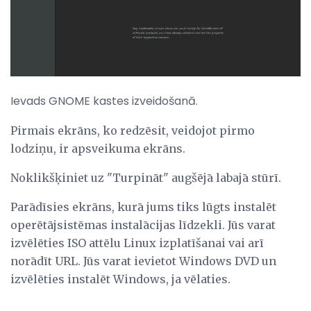
Ievads GNOME kastes izveidošanā.
Pirmais ekrāns, ko redzēsit, veidojot pirmo
lodziņu, ir apsveikuma ekrāns.
Noklikšķiniet uz "Turpināt" augšējā labajā stūrī.
Parādīsies ekrāns, kurā jums tiks lūgts instalēt
operētājsistēmas instalācijas līdzekli. Jūs varat
izvēlēties ISO attēlu Linux izplatīšanai vai arī
norādīt URL. Jūs varat ievietot Windows DVD un
izvēlēties instalēt Windows, ja vēlaties.