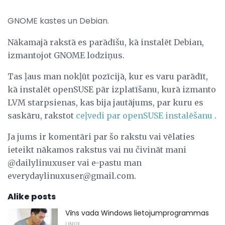
GNOME kastes un Debian.
Nākamajā rakstā es parādīšu, kā instalēt Debian,
izmantojot GNOME lodziņus.
Tas ļaus man nokļūt pozīcijā, kur es varu parādīt,
kā instalēt openSUSE pār izplatīšanu, kurā izmanto
LVM starpsienas, kas bija jautājums, par kuru es
saskāru, rakstot
ceļvedi par openSUSE instalēšanu
.
Ja jums ir komentāri par šo rakstu vai vēlaties
ieteikt nākamos rakstus vai nu čivināt mani
@dailylinuxuser vai e-pastu man
everydaylinuxuser@gmail.com.
Alike posts
Vīns vada Windows lietojumprogrammas
LINUX