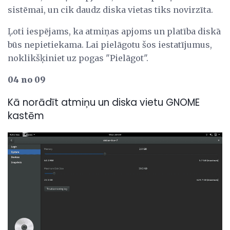
sistēmai, un cik daudz diska vietas tiks novirzīta.
Ļoti iespējams, ka atmiņas apjoms un platība diskā
būs nepietiekama. Lai pielāgotu šos iestatījumus,
noklikšķiniet uz pogas "Pielāgot".
04 no 09
Kā norādīt atmiņu un diska vietu GNOME
kastēm