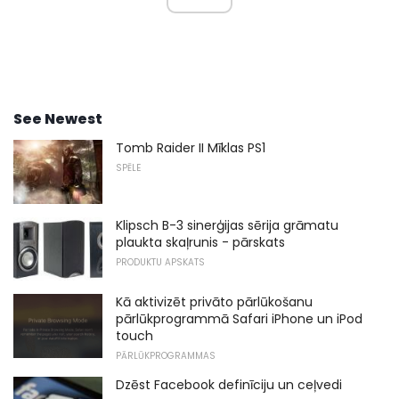
See Newest
Tomb Raider II Mīklas PS1
SPĒLE
Klipsch B-3 sinerģijas sērija grāmatu
plaukta skaļrunis - pārskats
PRODUKTU APSKATS
Kā aktivizēt privāto pārlūkošanu
pārlūkprogrammā Safari iPhone un iPod
touch
PĀRLŪKPROGRAMMAS
Dzēst Facebook definīciju un ceļvedi