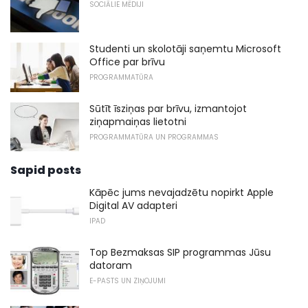
SOCIĀLIE MĒDIJI
Studenti un skolotāji saņemtu Microsoft
Office par brīvu
PROGRAMMATŪRA
Sūtīt īsziņas par brīvu, izmantojot
ziņapmaiņas lietotni
PROGRAMMATŪRA UN PROGRAMMAS
Sapid posts
Kāpēc jums nevajadzētu nopirkt Apple
Digital AV adapteri
IPAD
Top Bezmaksas SIP programmas Jūsu
datoram
E-PASTS UN ZIŅOJUMI