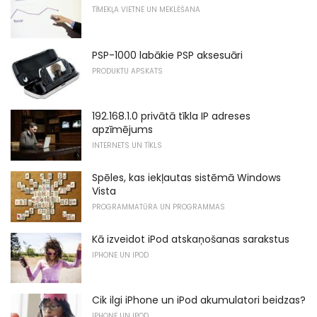
TĪMEKĻA VIETNE UN MEKLĒŠANA
PSP-1000 labākie PSP aksesuāri
PRODUKTU APSKATS
192.168.1.0 privātā tīkla IP adreses
apzīmējums
INTERNETS UN TĪKLS
Spēles, kas iekļautas sistēmā Windows
Vista
PROGRAMMATŪRA UN PROGRAMMAS
Kā izveidot iPod atskaņošanas sarakstus
IPHONE UN IPOD
Cik ilgi iPhone un iPod akumulatori beidzas?
IPHONE UN IPOD