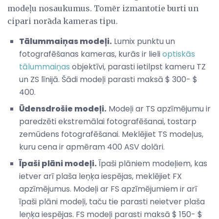
modeļu nosaukumus. Tomēr izmantotie burti un
cipari norāda kameras tipu.
Tālummaiņas modeļi.
Lumix punktu un
fotografēšanas kameras, kurās ir lieli
optiskās
tālummaiņas
objektīvi, parasti ietilpst kameru TZ
un ZS līnijā. Šādi modeļi parasti maksā $ 300- $
400.
Ūdensdrošie modeļi.
Modeļi ar TS apzīmējumu ir
paredzēti ekstremālai fotografēšanai, tostarp
zemūdens fotografēšanai. Meklējiet TS modeļus,
kuru cena ir apmēram 400 ASV dolāri.
Īpaši plāni modeļi.
Īpaši plāniem modeļiem, kas
ietver arī plaša leņķa iespējas, meklējiet FX
apzīmējumus. Modeļi ar FS apzīmējumiem ir arī
īpaši plāni modeļi, taču tie parasti neietver plaša
leņķa iespējas. FS modeļi parasti maksā $ 150- $