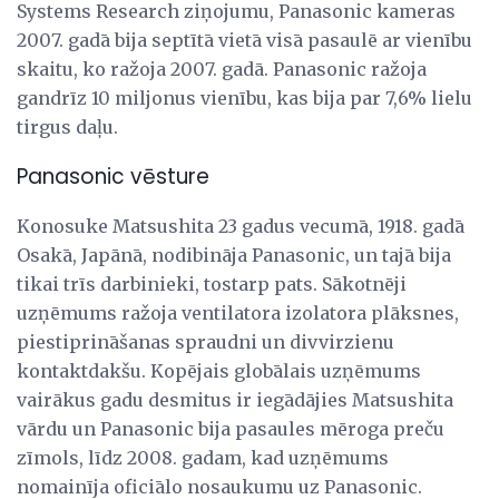
Systems Research ziņojumu, Panasonic kameras
2007. gadā bija septītā vietā visā pasaulē ar vienību
skaitu, ko ražoja 2007. gadā. Panasonic ražoja
gandrīz 10 miljonus vienību, kas bija par 7,6% lielu
tirgus daļu.
Panasonic vēsture
Konosuke Matsushita 23 gadus vecumā, 1918. gadā
Osakā, Japānā, nodibināja Panasonic, un tajā bija
tikai trīs darbinieki, tostarp pats. Sākotnēji
uzņēmums ražoja ventilatora izolatora plāksnes,
piestiprināšanas spraudni un divvirzienu
kontaktdakšu. Kopējais globālais uzņēmums
vairākus gadu desmitus ir iegādājies Matsushita
vārdu un Panasonic bija pasaules mēroga preču
zīmols, līdz 2008. gadam, kad uzņēmums
nomainīja oficiālo nosaukumu uz Panasonic.