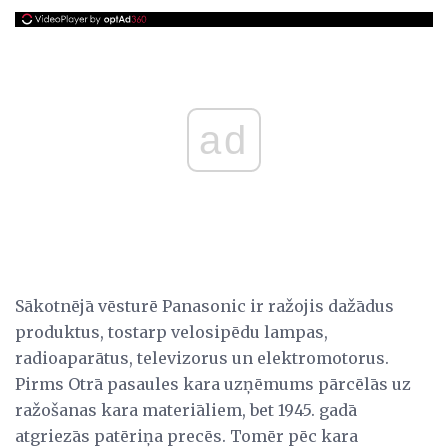
ad
Sākotnējā vēsturē Panasonic ir ražojis dažādus
produktus, tostarp velosipēdu lampas,
radioaparātus, televizorus un elektromotorus.
Pirms Otrā pasaules kara uzņēmums pārcēlās uz
ražošanas kara materiāliem, bet 1945. gadā
atgriezās patēriņa precēs. Tomēr pēc kara