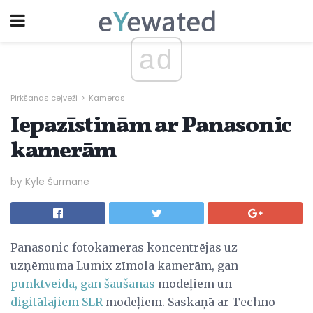
ad
Pirkšanas ceļveži
Kameras
Iepazīstinām ar Panasonic
kamerām
by Kyle Šurmane
Panasonic fotokameras koncentrējas uz
uzņēmuma Lumix zīmola kamerām, gan
punktveida, gan šaušanas
modeļiem un
digitālajiem SLR
modeļiem. Saskaņā ar Techno