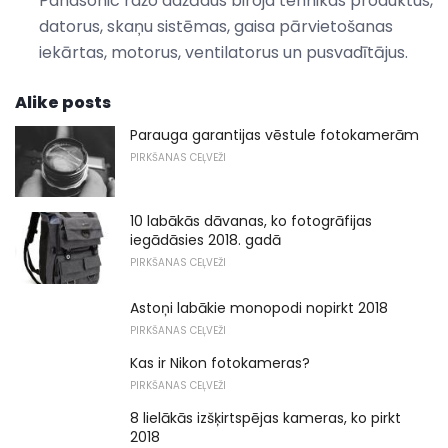
Panasonic ražo dažādus biroja tehnikas produktus,
datorus, skaņu sistēmas, gaisa pārvietošanas
iekārtas, motorus, ventilatorus un pusvadītājus.
Alike posts
Parauga garantijas vēstule fotokamerām
PIRKŠANAS CEĻVEŽI
10 labākās dāvanas, ko fotogrāfijas
iegādāsies 2018. gadā
PIRKŠANAS CEĻVEŽI
Astoņi labākie monopodi nopirkt 2018
PIRKŠANAS CEĻVEŽI
Kas ir Nikon fotokameras?
PIRKŠANAS CEĻVEŽI
8 lielākās izšķirtspējas kameras, ko pirkt
2018