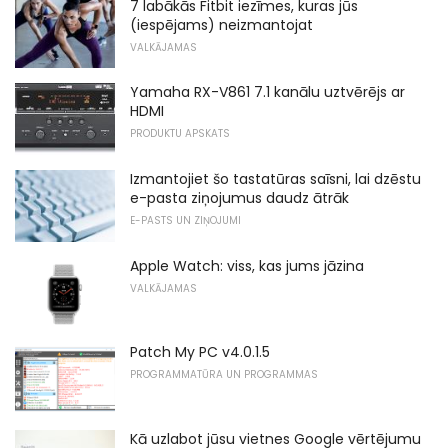
7 labākās Fitbit iezīmes, kuras jūs
(iespējams) neizmantojat
VALKĀJAMAS
Yamaha RX-V861 7.1 kanālu uztvērējs ar
HDMI
PRODUKTU APSKATS
Izmantojiet šo tastatūras saīsni, lai dzēstu
e-pasta ziņojumus daudz ātrāk
E-PASTS UN ZIŅOJUMI
Apple Watch: viss, kas jums jāzina
VALKĀJAMAS
Patch My PC v4.0.1.5
PROGRAMMATŪRA UN PROGRAMMAS
Kā uzlabot jūsu vietnes Google vērtējumu