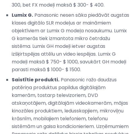
300, bet FX modeļi maksā $ 300- $ 400.
Lumix G.
Panasonic nesen sāka piedāvāt augstas
klases digitālo SLR modeļus ar maināmiem
objektīviem ar Lumix G modeļa nosaukumu. Lumix
G kamerās tiek izmantota mikro četrdažu
sistēma. Lumix GH modeļi ietver augstas
izšķirtspējas attēlu un video iespējas. Lumix G
modeļi maksā $ 750- $ 1000, savukārt GH modeļi
parasti maksā $ 1000- $ 1500.
Saistītie produkti.
Panasonic ražo daudzus
patēriņa produktus papildus digitālajām
kamerām, tostarp televizoriem, DVD
atskaņotājiem, digitālajām videokamerām, mājas
kinozāles produktiem, ledusskapjiem, mikroviļņu
krāsnīm, mobilajiem telefoniem, telefonu
sistēmām un gaisa kondicionieriem. Uzņēmumiem