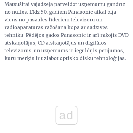
Matsušitai vajadzēja pārveidot uzņēmumu gandrīz
no nulles. Līdz 50. gadiem Panasonic atkal bija
viens no pasaules līderiem televizoru un
radioaparatūras ražošanā kopā ar sadzīves
tehniku. Pēdējos gados Panasonic ir arī ražojis DVD
atskaņotājus, CD atskaņotājus un digitālos
televizorus, un uzņēmums ir ieguldījis pētījumos,
kuru mērķis ir uzlabot optisko disku tehnoloģijas.
ad