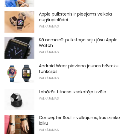
Apple pulkstenis ir pieejams veikala
augšupielādei
VALKĀJAMAS
Kā nomainīt pulksteņa seju jūsu Apple
Watch
VALKĀJAMAS
Android Wear pievieno jaunas brīvroku
funkcijas
VALKĀJAMAS
Labākās fitnesa izsekotāja izvēle
VALKĀJAMAS
Concepter Soul ir valkājams, kas izseko
laiku
VALKĀJAMAS