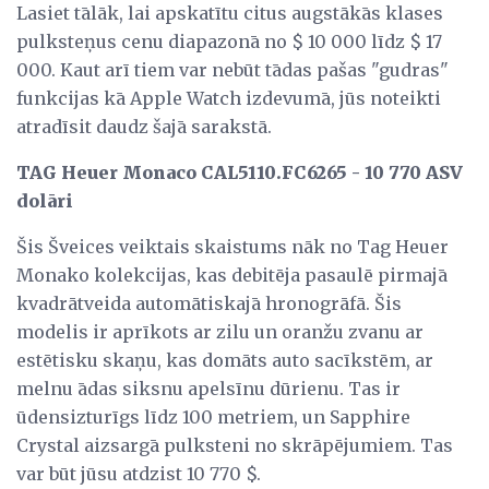
Lasiet tālāk, lai apskatītu citus augstākās klases
pulksteņus cenu diapazonā no $ 10 000 līdz $ 17
000. Kaut arī tiem var nebūt tādas pašas "gudras"
funkcijas kā Apple Watch izdevumā, jūs noteikti
atradīsit daudz šajā sarakstā.
TAG Heuer Monaco CAL5110.FC6265 - 10 770 ASV
dolāri
Šis Šveices veiktais skaistums nāk no Tag Heuer
Monako kolekcijas, kas debitēja pasaulē pirmajā
kvadrātveida automātiskajā hronogrāfā. Šis
modelis ir aprīkots ar zilu un oranžu zvanu ar
estētisku skaņu, kas domāts auto sacīkstēm, ar
melnu ādas siksnu apelsīnu dūrienu. Tas ir
ūdensizturīgs līdz 100 metriem, un Sapphire
Crystal aizsargā pulksteni no skrāpējumiem. Tas
var būt jūsu atdzist 10 770 $.