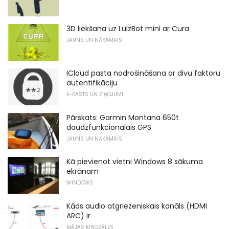
3D liekšana uz LulzBot mini ar Cura
JAUNS UN NĀKAMAIS
ICloud pasta nodrošināšana ar divu faktoru
autentifikāciju
E-PASTS UN ZIŅOJUMI
Pārskats: Garmin Montana 650t
daudzfunkcionālais GPS
JAUNS UN NĀKAMAIS
Kā pievienot vietni Windows 8 sākuma
ekrānam
WINDOWS
Kāds audio atgriezeniskais kanāls (HDMI
ARC) ir
MĀJAS KINOZĀLES