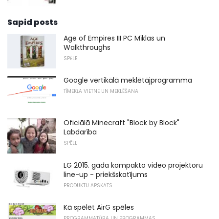
Sapid posts
Age of Empires III PC Mīklas un
Walkthroughs
SPĒLE
Google vertikālā meklētājprogramma
TĪMEKĻA VIETNE UN MEKLĒŠANA
Oficiālā Minecraft "Block by Block"
Labdarība
SPĒLE
LG 2015. gada kompakto video projektoru
line-up - priekšskatījums
PRODUKTU APSKATS
Kā spēlēt AirG spēles
PROGRAMMATŪRA UN PROGRAMMAS