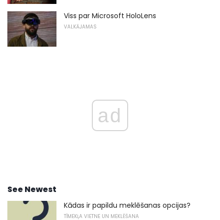
Viss par Microsoft HoloLens
VALKĀJAMAS
ad
See Newest
Kādas ir papildu meklēšanas opcijas?
TĪMEKĻA VIETNE UN MEKLĒŠANA