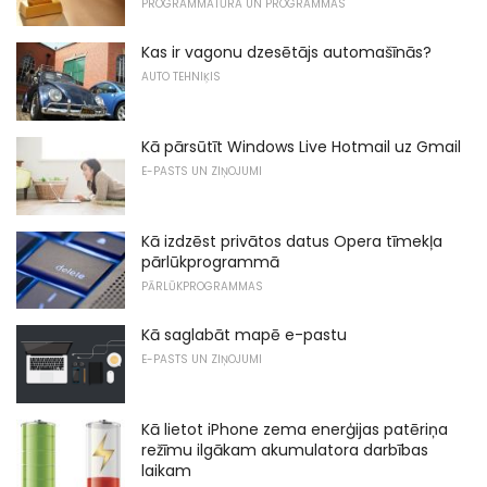
PROGRAMMATŪRA UN PROGRAMMAS
Kas ir vagonu dzesētājs automašīnās?
AUTO TEHNIĶIS
Kā pārsūtīt Windows Live Hotmail uz Gmail
E-PASTS UN ZIŅOJUMI
Kā izdzēst privātos datus Opera tīmekļa
pārlūkprogrammā
PĀRLŪKPROGRAMMAS
Kā saglabāt mapē e-pastu
E-PASTS UN ZIŅOJUMI
Kā lietot iPhone zema enerģijas patēriņa
režīmu ilgākam akumulatora darbības
laikam