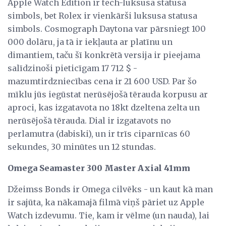
Apple Watch Edition ir tech-luksusa statusa
simbols, bet Rolex ir vienkārši luksusa statusa
simbols. Cosmograph Daytona var pārsniegt 100
000 dolāru, ja tā ir iekļauta ar platīnu un
dimantiem, taču šī konkrētā versija ir pieejama
salīdzinoši pieticīgam 17 712 $ -
mazumtirdzniecības cena ir 21 600 USD. Par šo
mīklu jūs iegūstat nerūsējošā tērauda korpusu ar
aproci, kas izgatavota no 18kt dzeltena zelta un
nerūsējošā tērauda. Dial ir izgatavots no
perlamutra (dabiski), un ir trīs ciparnīcas 60
sekundes, 30 minūtes un 12 stundas.
Omega Seamaster 300 Master Axial 41mm
Džeimss Bonds ir Omega cilvēks - un kaut kā man
ir sajūta, ka nākamajā filmā viņš pāriet uz Apple
Watch izdevumu. Tie, kam ir vēlme (un nauda), lai