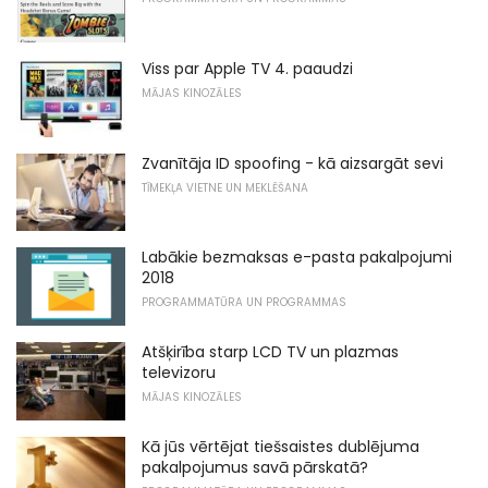
Viss par Apple TV 4. paaudzi
MĀJAS KINOZĀLES
Zvanītāja ID spoofing - kā aizsargāt sevi
TĪMEKĻA VIETNE UN MEKLĒŠANA
Labākie bezmaksas e-pasta pakalpojumi
2018
PROGRAMMATŪRA UN PROGRAMMAS
Atšķirība starp LCD TV un plazmas
televizoru
MĀJAS KINOZĀLES
Kā jūs vērtējat tiešsaistes dublējuma
pakalpojumus savā pārskatā?