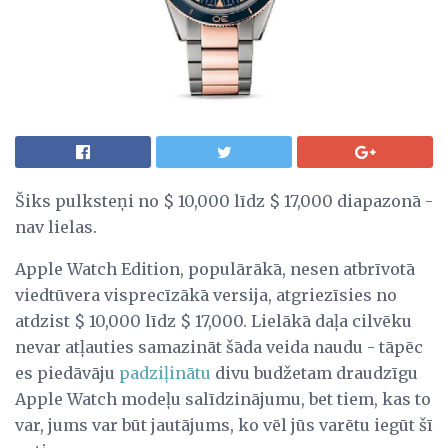
Šiks pulksteņi no $ 10,000 līdz $ 17,000 diapazonā -
nav lielas.
Apple Watch Edition, populārākā, nesen atbrīvotā
viedtūvera visprecīzākā versija, atgriezīsies no
atdzist $ 10,000 līdz $ 17,000. Lielākā daļa cilvēku
nevar atļauties samazināt šāda veida naudu - tāpēc
es piedāvāju
padziļinātu
divu budžetam draudzīgu
Apple Watch modeļu salīdzinājumu, bet tiem, kas to
var, jums var būt jautājums, ko vēl jūs varētu iegūt šī