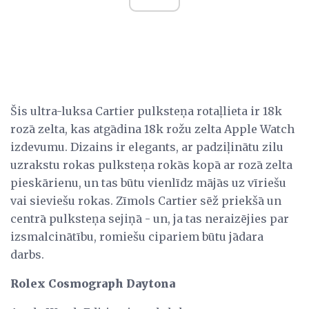
Šis ultra-luksa Cartier pulksteņa rotaļlieta ir 18k
rozā zelta, kas atgādina 18k rožu zelta Apple Watch
izdevumu. Dizains ir elegants, ar padziļinātu zilu
uzrakstu rokas pulksteņa rokās kopā ar rozā zelta
pieskārienu, un tas būtu vienlīdz mājās uz vīriešu
vai sieviešu rokas. Zīmols Cartier sēž priekšā un
centrā pulksteņa sejiņā - un, ja tas neraizējies par
izsmalcinātību, romiešu cipariem būtu jādara
darbs.
Rolex Cosmograph Daytona