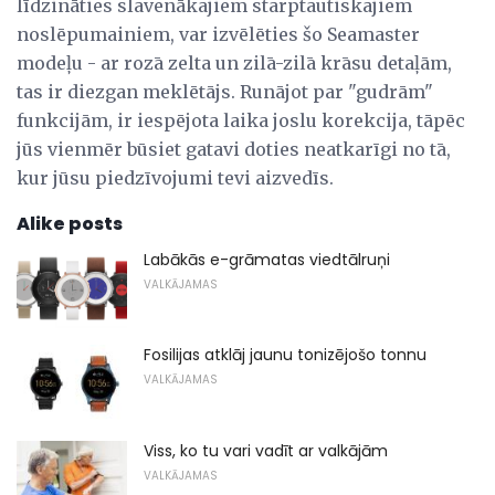
līdzināties slavenākajiem starptautiskajiem
noslēpumainiem, var izvēlēties šo Seamaster
modeļu - ar rozā zelta un zilā-zilā krāsu detaļām,
tas ir diezgan meklētājs. Runājot par "gudrām"
funkcijām, ir iespējota laika joslu korekcija, tāpēc
jūs vienmēr būsiet gatavi doties neatkarīgi no tā,
kur jūsu piedzīvojumi tevi aizvedīs.
Alike posts
Labākās e-grāmatas viedtālruņi
VALKĀJAMAS
Fosilijas atklāj jaunu tonizējošo tonnu
VALKĀJAMAS
Viss, ko tu vari vadīt ar valkājām
VALKĀJAMAS