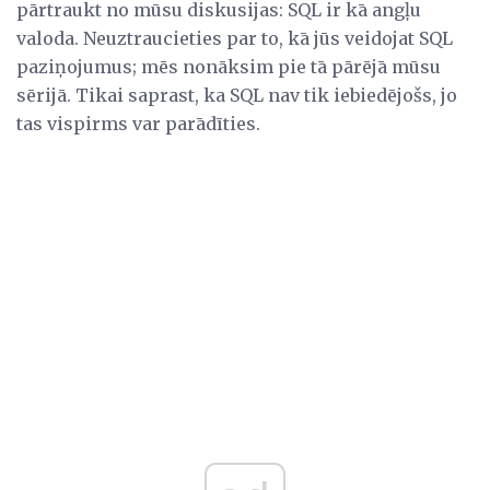
pārtraukt no mūsu diskusijas: SQL ir kā angļu
valoda. Neuztraucieties par to, kā jūs veidojat SQL
paziņojumus; mēs nonāksim pie tā pārējā mūsu
sērijā. Tikai saprast, ka SQL nav tik iebiedējošs, jo
tas vispirms var parādīties.