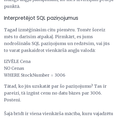
punktā.
Interpretējot SQL paziņojumus
Tagad izmēģināsim citu piemēru. Tomēr šoreiz
mēs to darīsim atpakaļ. Pirmkārt, es jums
nodrošināšu SQL paziņojumu un redzēsim, vai jūs
to varat paskaidrot vienkāršā angļu valodā:
IZVĒLE Cena
NO Cenas
WHERE StockNumber = 3006
Tātad, ko jūs uzskatāt par šo paziņojumu? Tas ir
pareizi, tā izgūst cenu no datu bāzes par 3006.
Posteni.
Šajā brīdī ir viena vienkārša mācība, kuru vajadzētu