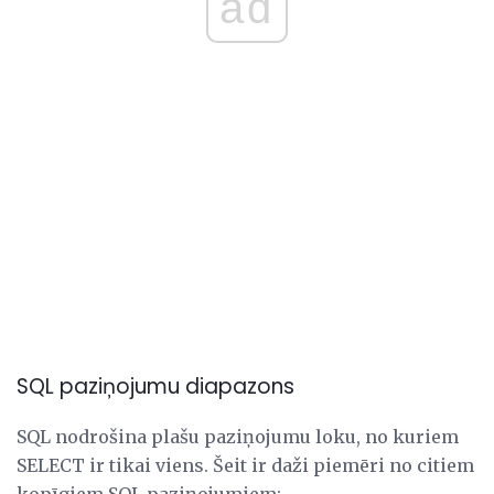
ad
SQL paziņojumu diapazons
SQL nodrošina plašu paziņojumu loku, no kuriem
SELECT ir tikai viens. Šeit ir daži piemēri no citiem
kopīgiem SQL paziņojumiem: