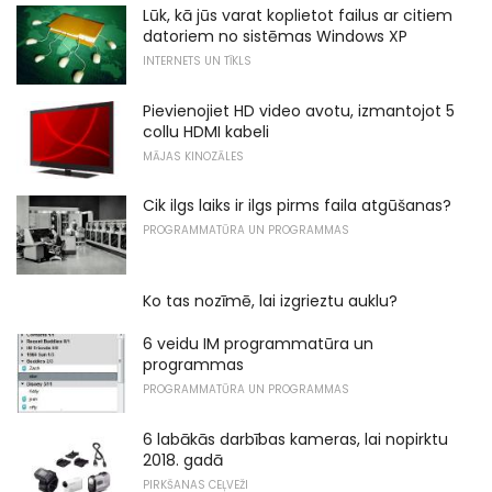
Lūk, kā jūs varat koplietot failus ar citiem
datoriem no sistēmas Windows XP
INTERNETS UN TĪKLS
Pievienojiet HD video avotu, izmantojot 5
collu HDMI kabeli
MĀJAS KINOZĀLES
Cik ilgs laiks ir ilgs pirms faila atgūšanas?
PROGRAMMATŪRA UN PROGRAMMAS
Ko tas nozīmē, lai izgrieztu auklu?
6 veidu IM programmatūra un
programmas
PROGRAMMATŪRA UN PROGRAMMAS
6 labākās darbības kameras, lai nopirktu
2018. gadā
PIRKŠANAS CEĻVEŽI