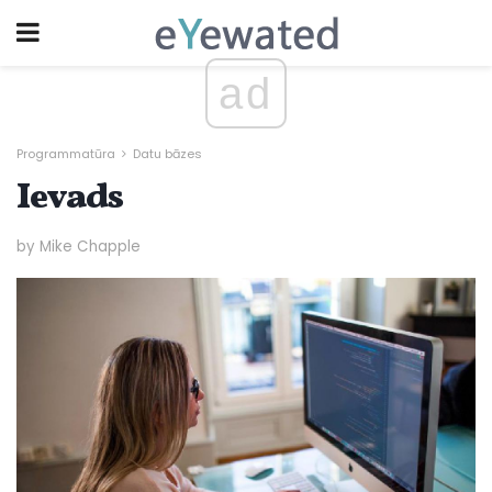
ad
Programmatūra
Datu bāzes
Ievads
by Mike Chapple