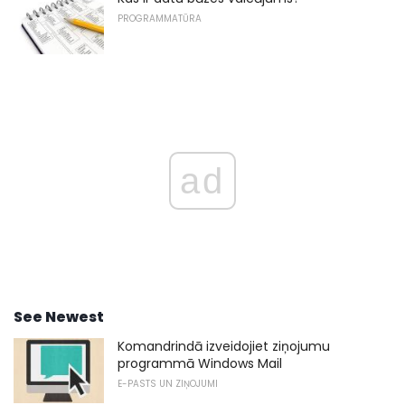
PROGRAMMATŪRA
ad
See Newest
Komandrindā izveidojiet ziņojumu
programmā Windows Mail
E-PASTS UN ZIŅOJUMI