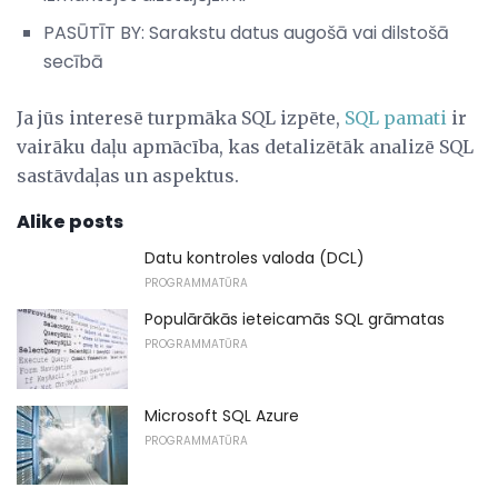
PASŪTĪT BY: Sarakstu datus augošā vai dilstošā
secībā
Ja jūs interesē turpmāka SQL izpēte,
SQL pamati
ir
vairāku daļu apmācība, kas detalizētāk analizē SQL
sastāvdaļas un aspektus.
Alike posts
Datu kontroles valoda (DCL)
PROGRAMMATŪRA
Populārākās ieteicamās SQL grāmatas
PROGRAMMATŪRA
Microsoft SQL Azure
PROGRAMMATŪRA