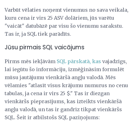
Varbūt vēlaties noņemt vienumus no sava veikala,
kuru cena ir virs 25 ASV dolāriem, jūs varētu
"vaicāt" datubāzē par visu šo vienumu sarakstu.
Tas ir, ja SQL tiek parādīts.
Jūsu pirmais SQL vaicājums
Pirms mēs iekļāvām
SQL pārskatā, kas
vajadzīgs,
lai iegūtu šo informāciju, izmēģināsim formulēt
mūsu jautājumu vienkāršā angļu valodā. Mēs
vēlamies "atlasīt visus krājumu numurus no cenu
tabulas, ja cena ir virs 25 $." Tas ir diezgan
vienkāršs pieprasījums, kas izteikts vienkāršā
angļu valodā, un tas ir gandrīz tikpat vienkāršs
SQL. Šeit ir atbilstošs SQL paziņojums: