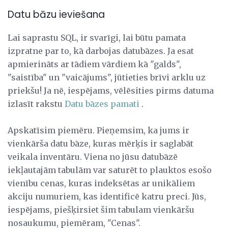
Datu bāzu ieviešana
Lai saprastu SQL, ir svarīgi, lai būtu pamata
izpratne par to, kā darbojas datubāzes. Ja esat
apmierināts ar tādiem vārdiem kā "galds",
"saistība" un "vaicājums", jūtieties brīvi arklu uz
priekšu! Ja nē, iespējams, vēlēsities pirms datuma
izlasīt rakstu
Datu bāzes pamati
.
Apskatīsim piemēru. Pieņemsim, ka jums ir
vienkārša datu bāze, kuras mērķis ir saglabāt
veikala inventāru. Viena no jūsu datubāzē
iekļautajām tabulām var saturēt to plauktos esošo
vienību cenas, kuras indeksētas ar unikāliem
akciju numuriem, kas identificē katru preci. Jūs,
iespējams, piešķirsiet šim tabulam vienkāršu
nosaukumu, piemēram, "Cenas".