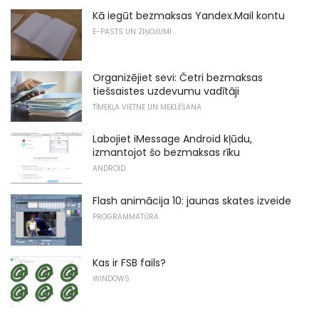
Kā iegūt bezmaksas Yandex.Mail kontu
E-PASTS UN ZIŅOJUMI
Organizējiet sevi: Četri bezmaksas
tiešsaistes uzdevumu vadītāji
TĪMEKĻA VIETNE UN MEKLĒŠANA
Labojiet iMessage Android kļūdu,
izmantojot šo bezmaksas rīku
ANDROID
Flash animācija 10: jaunas skates izveide
PROGRAMMATŪRA
Kas ir FSB fails?
WINDOWS