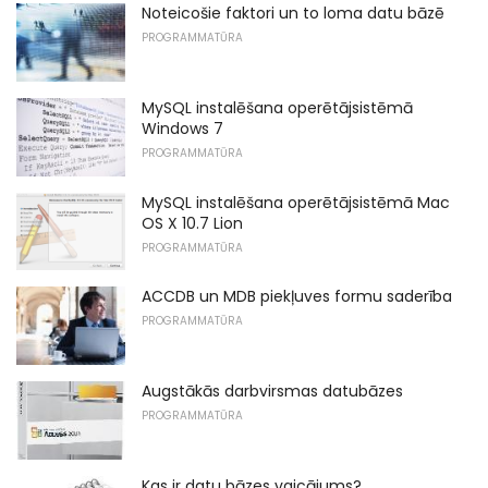
Noteicošie faktori un to loma datu bāzē
PROGRAMMATŪRA
MySQL instalēšana operētājsistēmā
Windows 7
PROGRAMMATŪRA
MySQL instalēšana operētājsistēmā Mac
OS X 10.7 Lion
PROGRAMMATŪRA
ACCDB un MDB piekļuves formu saderība
PROGRAMMATŪRA
Augstākās darbvirsmas datubāzes
PROGRAMMATŪRA
Kas ir datu bāzes vaicājums?