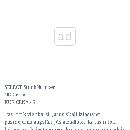
ad
SELECT StockNumber
NO Cenas
KUR CENA> 5
Tas ir tik vienkārši! Ja jūs skaļi izlasīsiet
paziņojumu augstāk, jūs atradīsiet, ka tas ir ļoti
līdzīgs angļu jautājumam, ko mēs izvirzījām pēdējā