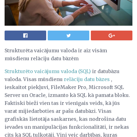
Strukturēta vaicājumu valoda ir aiz visām
mūsdienu relāciju datu bāzēm
Strukturēto vaicājumu valoda (SQL)
ir datubāzu
valoda. Visas mūsdienu
relāciju datu bāzes
,
ieskaitot piekļuvi, FileMaker Pro, Microsoft SQL
Server un Oracle, izmanto kā SQL kā pamata bloku.
Faktiski bieži vien tas ir vienīgais veids, kā jūs
varat mijiedarboties ar pašu datubāzi. Visas
grafiskās lietotāja saskarnes, kas nodrošina datu
ievades un manipulācijas funkcionalitāti, ir nekas
cits kā SQL tulkotāji. Viņi veic darbības, kuras