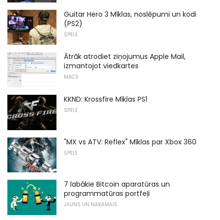
Guitar Hero 3 Mīklas, noslēpumi un kodi
(PS2)
SPĒLE
Ātrāk atrodiet ziņojumus Apple Mail,
izmantojot viedkartes
MACS
KKND: Krossfire Mīklas PS1
SPĒLE
"MX vs ATV: Reflex" Mīklas par Xbox 360
SPĒLE
7 labākie Bitcoin aparatūras un
programmatūras portfeļi
JAUNS UN NĀKAMAIS