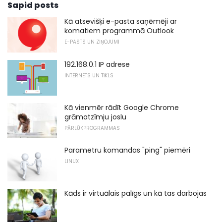
Sapid posts
Kā atsevišķi e-pasta saņēmēji ar
komatiem programmā Outlook
E-PASTS UN ZIŅOJUMI
192.168.0.1 IP adrese
INTERNETS UN TĪKLS
Kā vienmēr rādīt Google Chrome
grāmatzīmju joslu
PĀRLŪKPROGRAMMAS
Parametru komandas "ping" piemēri
LINUX
Kāds ir virtuālais palīgs un kā tas darbojas