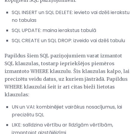
SQL INSERT un SQL DELETE: ievieto vai dzēš ierakstu
no tabulas
SQL UPDATE: maina ierakstus tabulā
SQL CREATE un SQL DROP: izveido vai dzēš tabulu
Papildus šiem SQL paziņojumiem varat izmantot
SQL klauzulas, tostarp iepriekšējos piemēros
izmantoto WHERE klauzulu. Šīs klauzulas kalpo, lai
precizētu veidu datus, uz kuriem jāstrādā. Papildus
WHERE klauzulai šeit ir arī citas bieži lietotas
klauzulas:
UN un VAI: kombinējiet vairākus nosacījumus, lai
precizētu SQL
LIKE: salīdzina vērtību ar līdzīgām vērtībām,
izmantojot aizstājējzīmi