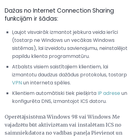
Dažas no Internet Connection Sharing
funkcijām ir šādas:
Ļaujot visvairāk izmantot jebkura veida ierīci
(tostarp ne Windows un vecākas Windows
sistēmas), lai izveidotu savienojumu, neinstalējot
papildu klienta programmatūru.
Atbalsts visiem saistītajiem klientiem, lai
izmantotu daudzus dažādus protokolus, tostarp
VPN
un interneta spēles.
Klientiem automātiski tiek piešķirta
IP adrese
un
konfigurēta DNS, izmantojot ICS datoru.
Operētājsistēmā Windows 98 vai Windows Me
vajadzētu būt aktivizētam vai instalētam ICS no
saimniekdatora no vadības paneļa Pievienot un