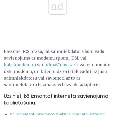
ad
Piezīme: ICS prasa, lai saimniekdatorā būtu vadu
savienojums ar modemu (piem., DSL vai
kabeļmodemu
) vai
lidmašīnas karti
vai citu mobilo
datu modēmu, un klientu datori tiek vadīti uz jūsu
saimniekdatoru vai savienoti ar to ar
saimniekdatora bezmaksas bezvadu adapteris.
Uzziniet, kā izmantot interneta savienojuma
koplietošanu:
Kā koplietot interneta piekļuvi operētājsistēmā