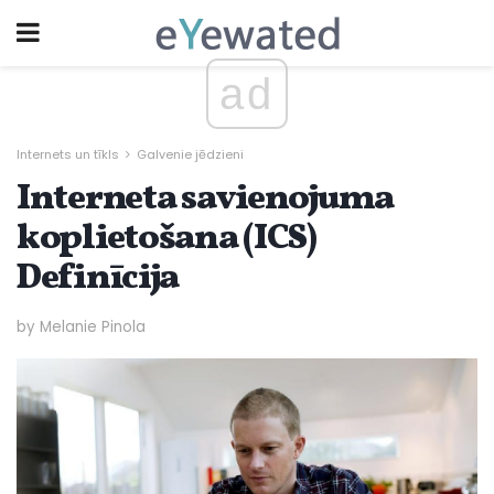
ad
Internets un tīkls
Galvenie jēdzieni
Interneta savienojuma
koplietošana (ICS)
Definīcija
by Melanie Pinola