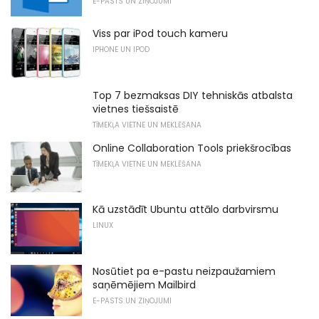
E-PASTS UN ZIŅOJUMI
Viss par iPod touch kameru
IPHONE UN IPOD
Top 7 bezmaksas DIY tehniskās atbalsta
vietnes tiešsaistē
TĪMEKĻA VIETNE UN MEKLĒŠANA
Online Collaboration Tools priekšrocības
TĪMEKĻA VIETNE UN MEKLĒŠANA
Kā uzstādīt Ubuntu attālo darbvirsmu
LINUX
Nosūtiet pa e-pastu neizpaužamiem
saņēmējiem Mailbird
E-PASTS UN ZIŅOJUMI