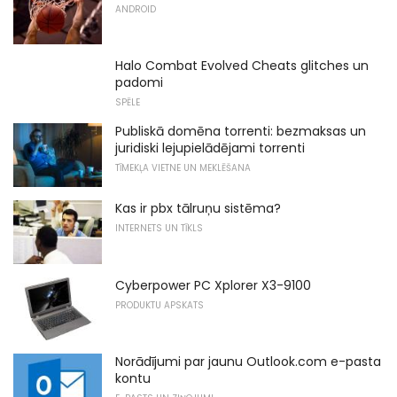
ANDROID
Halo Combat Evolved Cheats glitches un
padomi
SPĒLE
Publiskā domēna torrenti: bezmaksas un
juridiski lejupielādējami torrenti
TĪMEKĻA VIETNE UN MEKLĒŠANA
Kas ir pbx tālruņu sistēma?
INTERNETS UN TĪKLS
Cyberpower PC Xplorer X3-9100
PRODUKTU APSKATS
Norādījumi par jaunu Outlook.com e-pasta
kontu