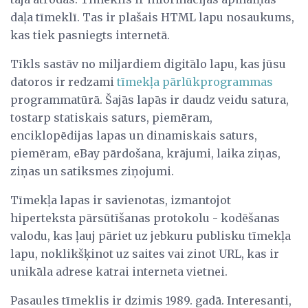
daļa tīmeklī. Tas ir plašais HTML lapu nosaukums,
kas tiek pasniegts internetā.
Tīkls sastāv no miljardiem digitālo lapu, kas jūsu
datoros ir redzami
tīmekļa pārlūkprogrammas
programmatūrā. Šajās lapās ir daudz veidu satura,
tostarp statiskais saturs, piemēram,
enciklopēdijas lapas un dinamiskais saturs,
piemēram, eBay pārdošana, krājumi, laika ziņas,
ziņas un satiksmes ziņojumi.
Tīmekļa lapas ir savienotas, izmantojot
hiperteksta pārsūtīšanas protokolu - kodēšanas
valodu, kas ļauj pāriet uz jebkuru publisku tīmekļa
lapu, noklikšķinot uz saites vai zinot URL, kas ir
unikāla adrese katrai interneta vietnei.
Pasaules tīmeklis ir dzimis 1989. gadā. Interesanti,