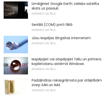
Izmēģiniet Google Earth: Lieliska satelīta
skats uz pasauli.
INTERNETS UN TĪKLS
Seriālā (COM) porti tīklā
INTERNETS UN TĪKLS
Jūsu iespējas ātrgaitas internetam
INTERNETS UN TĪKLS
Iespējojiet vai atspējojiet failu un printera
koplietošanu sistēmā Windows
INTERNETS UN TĪKLS
Padziļinātas rokasgrāmata par atšķirībām
starp SAN un NAS
INTERNETS UN TĪKLS