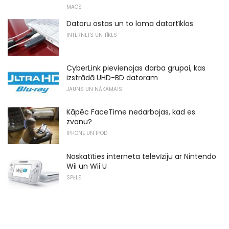
MACS
Datoru ostas un to loma datortīklos
INTERNETS UN TĪKLS
CyberLink pievienojas darba grupai, kas
izstrādā UHD-BD datoram
JAUNS UN NĀKAMAIS
Kāpēc FaceTime nedarbojas, kad es
zvanu?
IPHONE UN IPOD
Noskatīties interneta televīziju ar Nintendo
Wii un Wii U
SPĒLE