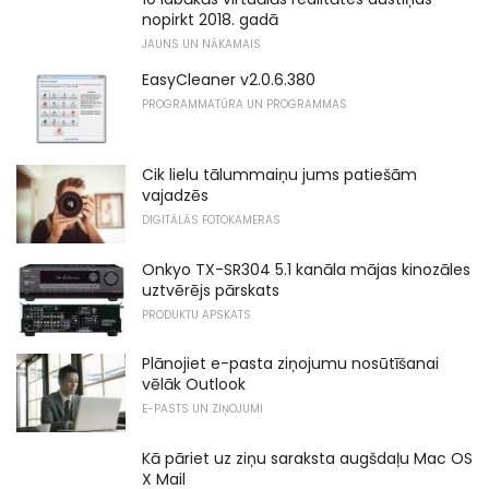
nopirkt 2018. gadā
JAUNS UN NĀKAMAIS
EasyCleaner v2.0.6.380
PROGRAMMATŪRA UN PROGRAMMAS
Cik lielu tālummaiņu jums patiešām
vajadzēs
DIGITĀLĀS FOTOKAMERAS
Onkyo TX-SR304 5.1 kanāla mājas kinozāles
uztvērējs pārskats
PRODUKTU APSKATS
Plānojiet e-pasta ziņojumu nosūtīšanai
vēlāk Outlook
E-PASTS UN ZIŅOJUMI
Kā pāriet uz ziņu saraksta augšdaļu Mac OS
X Mail