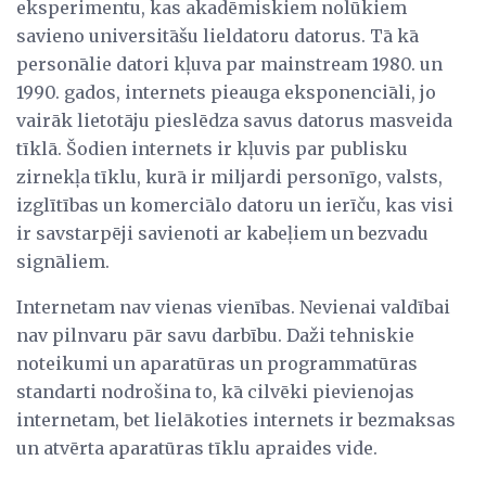
eksperimentu, kas akadēmiskiem nolūkiem
savieno universitāšu lieldatoru datorus. Tā kā
personālie datori kļuva par mainstream 1980. un
1990. gados, internets pieauga eksponenciāli, jo
vairāk lietotāju pieslēdza savus datorus masveida
tīklā. Šodien internets ir kļuvis par publisku
zirnekļa tīklu, kurā ir miljardi personīgo, valsts,
izglītības un komerciālo datoru un ierīču, kas visi
ir savstarpēji savienoti ar kabeļiem un bezvadu
signāliem.
Internetam nav vienas vienības. Nevienai valdībai
nav pilnvaru pār savu darbību. Daži tehniskie
noteikumi un aparatūras un programmatūras
standarti nodrošina to, kā cilvēki pievienojas
internetam, bet lielākoties internets ir bezmaksas
un atvērta aparatūras tīklu apraides vide.