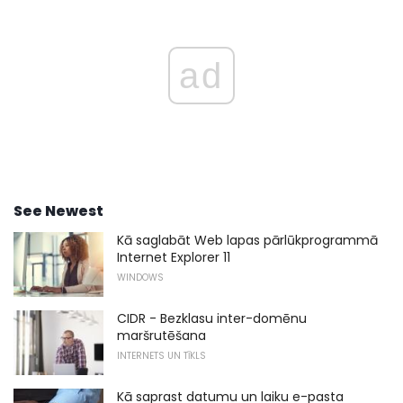
ad
See Newest
Kā saglabāt Web lapas pārlūkprogrammā
Internet Explorer 11
WINDOWS
CIDR - Bezklasu inter-domēnu
maršrutēšana
INTERNETS UN TĪKLS
Kā saprast datumu un laiku e-pasta