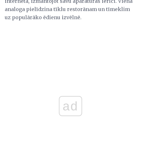
internetā, izmantojot savu aparatūras ierīci. Viena
analoga pielīdzina tīklu restorānam un tīmeklim
uz populārāko ēdienu izvēlnē.
ad