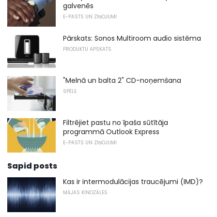
galvenēs
E-PASTS UN ZIŅOJUMI
Pārskats: Sonos Multiroom audio sistēma
PRODUKTU APSKATS
"Melnā un balta 2" CD-noņemšana
SPĒLE
Filtrējiet pastu no īpaša sūtītāja
programmā Outlook Express
E-PASTS UN ZIŅOJUMI
Sapid posts
Kas ir intermodulācijas traucējumi (IMD)?
MĀJAS KINOZĀLES