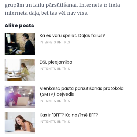
grupām un failu pārsūtīšanai. Internets ir liela
interneta daļa, bet tas vēl nav viss.
Alike posts
Kā es varu spēlēt. Daļas failus?
INTERNETS UN TĪKLS
DSL pieejamība
INTERNETS UN TĪKLS
Vienkāršā pasta pārsūtīšanas protokola
(SMTP) ceļvedis
INTERNETS UN TĪKLS
Kas ir "BFF"? Ko nozīmē BFF?
INTERNETS UN TĪKLS