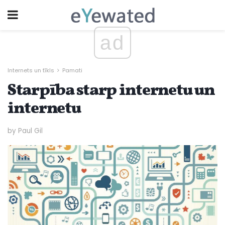
ad
Internets un tīkls
Pamati
Starpība starp internetu un
internetu
by Paul Gil