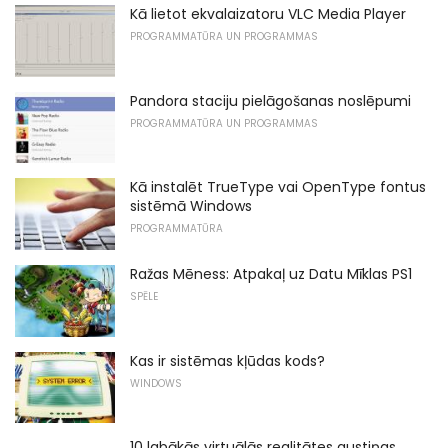
Kā lietot ekvalaizatoru VLC Media Player
PROGRAMMATŪRA UN PROGRAMMAS
Pandora staciju pielāgošanas noslēpumi
PROGRAMMATŪRA UN PROGRAMMAS
Kā instalēt TrueType vai OpenType fontus
sistēmā Windows
PROGRAMMATŪRA
Ražas Mēness: Atpakaļ uz Datu Mīklas PS1
SPĒLE
Kas ir sistēmas kļūdas kods?
WINDOWS
10 labākās virtuālās realitātes austiņas