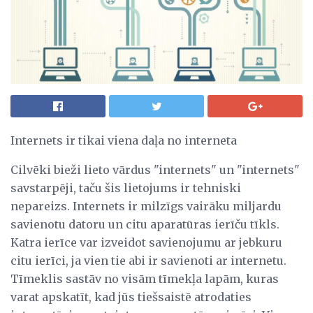
Internets ir tikai viena daļa no interneta
Cilvēki bieži lieto vārdus "internets" un "internets"
savstarpēji, taču šis lietojums ir tehniski
nepareizs. Internets ir milzīgs vairāku miljardu
savienotu datoru un citu aparatūras ierīču tīkls.
Katra ierīce var izveidot savienojumu ar jebkuru
citu ierīci, ja vien tie abi ir savienoti ar internetu.
Tīmeklis sastāv no visām tīmekļa lapām, kuras
varat apskatīt, kad jūs tiešsaistē atrodaties