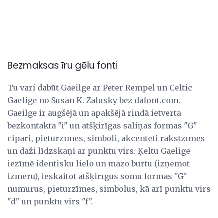
Bezmaksas īru gēlu fonti
Tu vari dabūt
Gaeilge ar Peter Rempel un Celtic
Gaelige no Susan K. Zalusky bez dafont.com.
Gaeilge ir augšējā un apakšējā rindā ietverta
bezkontakta "i" un atšķirīgas saliņas formas "G"
cipari, pieturzīmes, simboli, akcentēti rakstzīmes
un daži līdzskaņi ar punktu virs. Ķeltu Gaelige
iezīmē identisku lielo un mazo burtu (izņemot
izmēru), ieskaitot atšķirīgus somu formas "G"
numurus, pieturzīmes, simbolus, kā arī punktu virs
"d" un punktu virs "f".