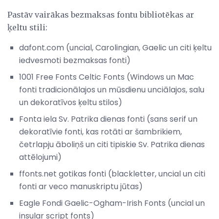
Pastāv vairākas bezmaksas fontu bibliotēkas ar
ķeltu stili:
dafont.com (uncial, Carolingian, Gaelic un citi ķeltu
iedvesmoti bezmaksas fonti)
1001 Free Fonts Celtic Fonts (Windows un Mac
fonti tradicionālajos un mūsdienu unciālajos, salu
un dekoratīvos ķeltu stilos)
Fonta iela Sv. Patrika dienas fonti (sans serif un
dekoratīvie fonti, kas rotāti ar šambrikiem,
četrlapju āboliņš un citi tipiskie Sv. Patrika dienas
attēlojumi)
ffonts.net gotikas fonti (blackletter, uncial un citi
fonti ar veco manuskriptu jūtas)
Eagle Fondi Gaelic-Ogham-Irish Fonts (uncial un
insular script fonts)