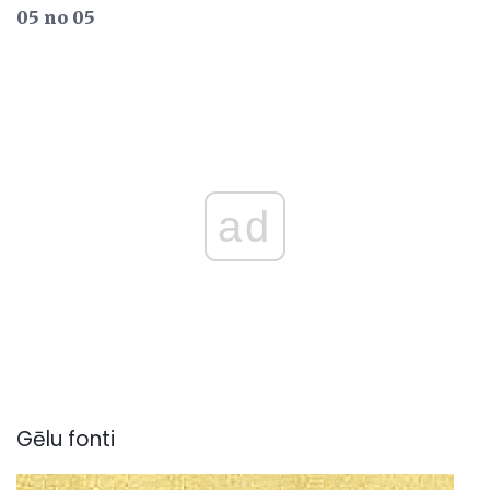
05 no 05
ad
Gēlu fonti