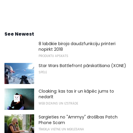
See Newest
8 labākie biroja daudzfunkciju printeri
nopirkt 2018
PRODUKTU APSKATS
Star Wars Battlefront pārskatīšana (XONE)
SPĒLE
Cloaking: kas tas ir un kāpēc jums to
nedarīt
WEB DIZAINS UN IZSTRĀDE
Sargieties no "Ammyy" drošības Patch
Phone Scam
TĪMEKĻA VIETNE UN MEKLĒŠANA