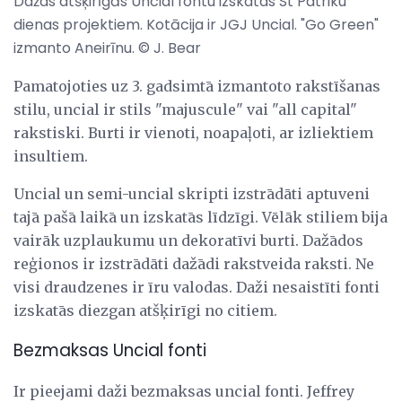
Dažas atšķirīgās Uncial fontu izskatas St Patriku
dienas projektiem. Kotācija ir JGJ Uncial. "Go Green"
izmanto Aneirīnu. © J. Bear
Pamatojoties uz 3. gadsimtā izmantoto rakstīšanas
stilu, uncial ir stils "majuscule" vai "all capital"
rakstiski. Burti ir vienoti, noapaļoti, ar izliektiem
insultiem.
Uncial un semi-uncial skripti izstrādāti aptuveni
tajā pašā laikā un izskatās līdzīgi. Vēlāk stiliem bija
vairāk uzplaukumu un dekoratīvi burti. Dažādos
reģionos ir izstrādāti dažādi rakstveida raksti. Ne
visi draudzenes ir īru valodas. Daži nesaistīti fonti
izskatās diezgan atšķirīgi no citiem.
Bezmaksas Uncial fonti
Ir pieejami daži bezmaksas uncial fonti. Jeffrey