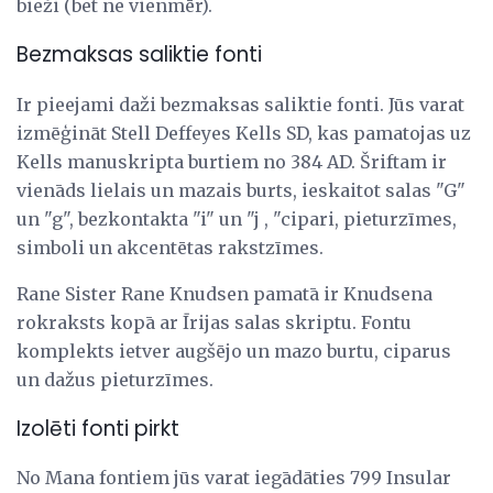
bieži (bet ne vienmēr).
Bezmaksas saliktie fonti
Ir pieejami daži bezmaksas saliktie fonti. Jūs varat
izmēģināt Stell Deffeyes Kells SD, kas pamatojas uz
Kells manuskripta burtiem no 384 AD. Šriftam ir
vienāds lielais un mazais burts, ieskaitot salas "G"
un "g", bezkontakta "i" un "j , "cipari, pieturzīmes,
simboli un akcentētas rakstzīmes.
Rane Sister Rane Knudsen pamatā ir Knudsena
rokraksts kopā ar Īrijas salas skriptu. Fontu
komplekts ietver augšējo un mazo burtu, ciparus
un dažus pieturzīmes.
Izolēti fonti pirkt
No Mana fontiem jūs varat iegādāties 799 Insular