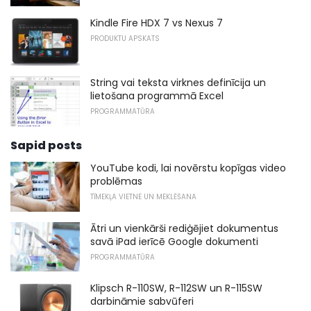
Kindle Fire HDX 7 vs Nexus 7
PRODUKTU APSKATS
String vai teksta virknes definīcija un
lietošana programmā Excel
PROGRAMMATŪRA
Sapid posts
YouTube kodi, lai novērstu kopīgas video
problēmas
TĪMEKĻA VIETNE UN MEKLĒŠANA
Ātri un vienkārši rediģējiet dokumentus
savā iPad ierīcē Google dokumenti
PROGRAMMATŪRA
Klipsch R-110SW, R-112SW un R-115SW
darbināmie sabvūferi