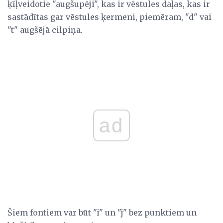
ķīļveidotie "augšupēji", kas ir vēstules daļas, kas ir
sastādītas gar vēstules ķermeni, piemēram, "d" vai
"t" augšējā cilpiņa.
ad
Šiem fontiem var būt "i" un "j" bez punktiem un