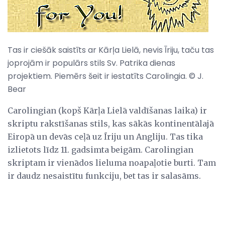
Tas ir ciešāk saistīts ar Kārļa Lielā, nevis Īriju, taču tas
joprojām ir populārs stils Sv. Patrika dienas
projektiem. Piemērs šeit ir iestatīts Carolingia. © J.
Bear
Carolingian (kopš Kārļa Lielā valdīšanas laika) ir
skriptu rakstīšanas stils, kas sākās kontinentālajā
Eiropā un devās ceļā uz Īriju un Angliju. Tas tika
izlietots līdz 11. gadsimta beigām. Carolingian
skriptam ir vienādos lieluma noapaļotie burti. Tam
ir daudz nesaistītu funkciju, bet tas ir salasāms.