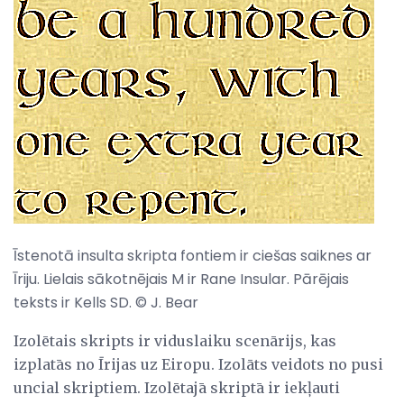
Īstenotā insulta skripta fontiem ir ciešas saiknes ar
Īriju. Lielais sākotnējais M ir Rane Insular. Pārējais
teksts ir Kells SD. © J. Bear
Izolētais skripts ir viduslaiku scenārijs, kas
izplatās no Īrijas uz Eiropu. Izolāts veidots no pusi
uncial skriptiem. Izolētajā skriptā ir iekļauti