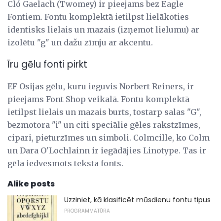
Cló Gaelach (Twomey) ir pieejams bez Eagle
Fontiem. Fontu komplektā ietilpst lielākoties
identisks lielais un mazais (izņemot lielumu) ar
izolētu "g" un dažu zīmju ar akcentu.
Īru gēlu fonti pirkt
EF Osijas gēlu, kuru ieguvis Norbert Reiners, ir
pieejams Font Shop veikalā. Fontu komplektā
ietilpst lielais un mazais burts, tostarp salas "G",
bezmotora "i" un citi speciālie gēles rakstzīmes,
cipari, pieturzīmes un simboli. Colmcille, ko Colm
un Dara O'Lochlainn ir iegādājies Linotype. Tas ir
gēla iedvesmots teksta fonts.
Alike posts
Uzziniet, kā klasificēt mūsdienu fontu tipus
PROGRAMMATŪRA