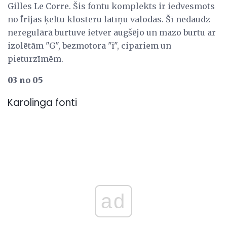
Gilles Le Corre. Šis fontu komplekts ir iedvesmots
no Īrijas ķeltu klosteru latīņu valodas. Šī nedaudz
neregulārā burtuve ietver augšējo un mazo burtu ar
izolētām "G", bezmotora "i", cipariem un
pieturzīmēm.
03 no 05
Karolinga fonti
ad