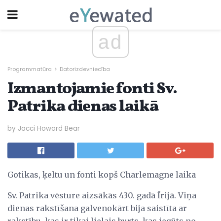
ad
Programmatūra
Datorizdevniecība
Izmantojamie fonti Sv.
Patrika dienas laikā
by Jacci Howard Bear
Gotikas, ķeltu un fonti kopš Charlemagne laika
Sv. Patrika vēsture aizsākās 430. gadā Īrijā. Viņa
dienas rakstīšana galvenokārt bija saistīta ar
rakstību, kas ir tikai lielais burts, kas iegūts no