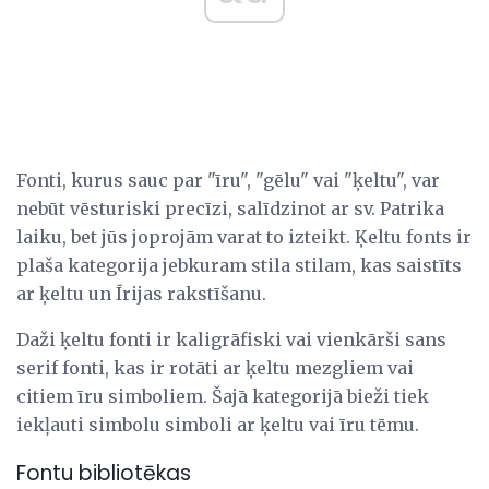
Fonti, kurus sauc par "īru", "gēlu" vai "ķeltu", var
nebūt vēsturiski precīzi, salīdzinot ar sv. Patrika
laiku, bet jūs joprojām varat to izteikt. Ķeltu fonts ir
plaša kategorija jebkuram stila stilam, kas saistīts
ar ķeltu un Īrijas rakstīšanu.
Daži ķeltu fonti ir kaligrāfiski vai vienkārši sans
serif fonti, kas ir rotāti ar ķeltu mezgliem vai
citiem īru simboliem. Šajā kategorijā bieži tiek
iekļauti simbolu simboli ar ķeltu vai īru tēmu.
Fontu bibliotēkas