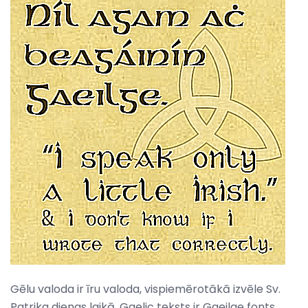
Gēlu valoda ir īru valoda, vispiemērotākā izvēle Sv.
Patrika dienas laikā. Gaelic teksts ir Gaeilge fonts,