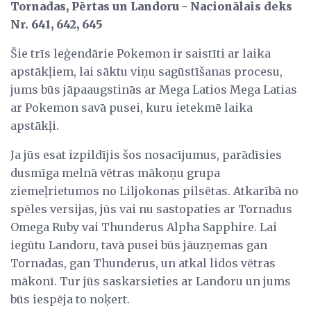
Tornadas, Pērtas un Landoru - Nacionālais deks
Nr. 641, 642, 645
Šie trīs leģendārie Pokemon ir saistīti ar laika
apstākļiem, lai sāktu viņu sagūstīšanas procesu,
jums būs jāpaaugstinās ar Mega Latios Mega Latias
ar Pokemon savā pusei, kuru ietekmē laika
apstākļi.
Ja jūs esat izpildījis šos nosacījumus, parādīsies
dusmīga melnā vētras mākoņu grupa
ziemeļrietumos no Liljokonas pilsētas. Atkarībā no
spēles versijas, jūs vai nu sastopaties ar Tornadus
Omega Ruby vai Thunderus Alpha Sapphire. Lai
iegūtu Landoru, tavā pusei būs jāuzņemas gan
Tornadas, gan Thunderus, un atkal lidos vētras
mākonī. Tur jūs saskarsieties ar Landoru un jums
būs iespēja to noķert.