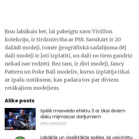
Jūsu labākais bet, lai pabeigtu savu Vivillon
kolekciju, ir tirdzniecība ar PSS. Savukārt ir 20
dažādi modeļi, tomēr ģeogrāfiskā sadalījuma dēļ
daži modeļi ir ļoti izplatīti, un daži no tiem gandrīz
nekad nav redzēti. Bez tam, ir divi modeļi, fancy
Pattern un Poke Ball modelis, kurus izplatīja tikai
ar īpašu notikumu, kas padara tos par diviem
retākajiem modeļiem.
Alike posts
Spēlē masveida efektu 3 ar tikai diviem
disku mijmaiņas darījumiem
SPĒĻU KONSOLES
Labākās un vissliktākās spēles, lai veicinātu