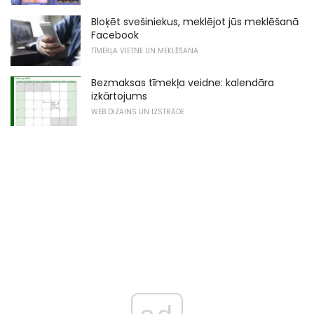
Bloķēt svešiniekus, meklējot jūs meklēšanā
Facebook
TĪMEKĻA VIETNE UN MEKLĒŠANA
Bezmaksas tīmekļa veidne: kalendāra
izkārtojums
WEB DIZAINS UN IZSTRĀDE