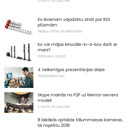
E-PASTS UN ZIŅOJUMI
Ko ikvienam vajadzētu zināt par RSS
plūsmām
TĪMEKĻA VIETNE UN MEKLĒŠANA
Ko var mājas kinozāle-in-a-box darīt ar
mani?
PIRKŠANAS CEĻVEŽI
4 Veiksmīgas prezentācijas daļas
PROGRAMMATŪRA
Skype mainās no P2P uz klienta-servera
modeli
E-PASTS UN ZIŅOJUMI
8 labākās optiskās tālummaiņas kameras,
lai nopirktu 2018