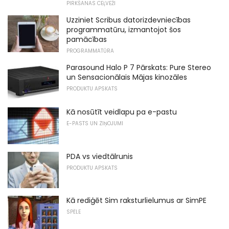
PIRKŠANAS CEĻVEŽI
Uzziniet Scribus datorizdevniecības
programmatūru, izmantojot šos
pamācības
PROGRAMMATŪRA
Parasound Halo P 7 Pārskats: Pure Stereo
un Sensacionālais Mājas kinozāles
PRODUKTU APSKATS
Kā nosūtīt veidlapu pa e-pastu
E-PASTS UN ZIŅOJUMI
PDA vs viedtālrunis
PRODUKTU APSKATS
Kā rediģēt Sim raksturlielumus ar SimPE
SPĒLE