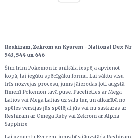
Reshiram, Zekrom un Kyurem - National Dex Nr
543, 544 un 646
Šīm trim Pokemon ir unikāla iespēja apvienot
kopā, lai iegūtu spēcīgāku formu. Lai sāktu visu
trīs nozvejas procesu, jums jāierodas ļoti augstā
līmenī Pokemon tavā puse. Pacelieties ar Mega
Latios vai Mega Latias uz salu tur, un atkarībā no
spēles versijas jūs spēlējat jūs vai nu saskaras ar
Reshiram ar Omega Ruby vai Zekrom ar Alpha
Sapphire.
Lai uzņemtu Kyurem, jums būs jāuzstāda Reshiram