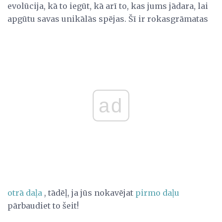
evolūcija, kā to iegūt, kā arī to, kas jums jādara, lai
apgūtu savas unikālās spējas. Šī ir rokasgrāmatas
ad
otrā daļa
, tādēļ, ja jūs nokavējat
pirmo daļu
pārbaudiet to šeit!