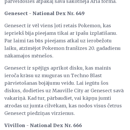
pārveidosies atpakaļ savā sākotnējā Aria formā.
Genesect - National Dex Nr. 649
Genesect ir vēl viens ļoti retais Pokemon, kas
iepriekš bija pieejams tikai ar īpašu izplatīšanu.
Par laimi tas būs pieejams atkal uz ierobežotu
laiku, atzīmējot Pokemon franšīzes 20. gadadienu
nākamajos mēnešos.
Genesect ir spējīgs aprīkot disku, kas mainīs
ieroča krāsu uz muguras un Techno Blast
pārvietošanas bojājumu veidu. Lai iegūtu šos
diskus, dodieties uz Mauville City ar Genesect savā
vakariņā. Kad tur, pārbaudiet, vai kāpņu jumti
atrodas uz jumta cilvēkam, kas nodos visus četrus
Genesect piedziņas virzienus.
Vivillon - National Dex Nr. 666