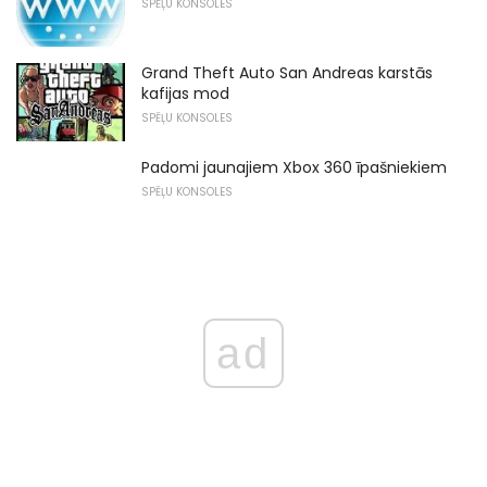
SPĒĻU KONSOLES
Grand Theft Auto San Andreas karstās
kafijas mod
SPĒĻU KONSOLES
Padomi jaunajiem Xbox 360 īpašniekiem
SPĒĻU KONSOLES
ad