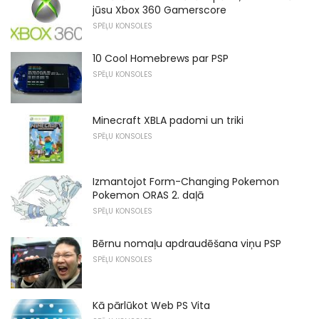
jūsu Xbox 360 Gamerscore
SPĒĻU KONSOLES
10 Cool Homebrews par PSP
SPĒĻU KONSOLES
Minecraft XBLA padomi un triki
SPĒĻU KONSOLES
Izmantojot Form-Changing Pokemon
Pokemon ORAS 2. daļā
SPĒĻU KONSOLES
Bērnu nomaļu apdraudēšana viņu PSP
SPĒĻU KONSOLES
Kā pārlūkot Web PS Vita