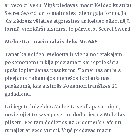
ar veco cilvēku. Viņš piedāvās mācīt Keldeo kustību
Secret Sword, ar to mainīsies izlēmīgajā formā. Ja
jūs kādreiz vēlaties atgriezties ar Keldeo sākotnējā
formā, vienkārši aizmirst to pārvietot Secret Sword.
Meloetta - nacionālais deks Nr. 648
Tāpat kā Keldeo, Meloetta ir viena no retākajām
pokemonēm un bija pieejama tikai iepriekšējā
īpašā izplatīšanas pasākumā. Tomēr tas arī būs
pieejams nākamajos mēnešos izplatīšanas
pasākumā, kas atzīmēs Pokemon franšīzes 20.
gadadienu.
Lai iegūtu līdzekļus Meloetta veidlapas maiņai,
novietojiet to savā pusei un dodieties uz Melvilas
pilsētu. Pēc tam dodieties uz Groomer's Cafe un
runājiet ar veco vīrieti. Viņš piedāvās mācīt