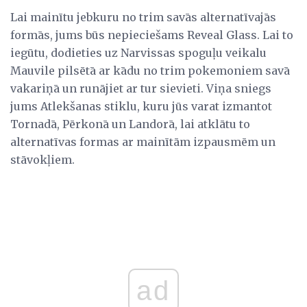
Lai mainītu jebkuru no trim savās alternatīvajās
formās, jums būs nepieciešams Reveal Glass. Lai to
iegūtu, dodieties uz Narvissas spoguļu veikalu
Mauvile pilsētā ar kādu no trim pokemoniem savā
vakariņā un runājiet ar tur sievieti. Viņa sniegs
jums Atlekšanas stiklu, kuru jūs varat izmantot
Tornadā, Pērkonā un Landorā, lai atklātu to
alternatīvas formas ar mainītām izpausmēm un
stāvokļiem.
ad