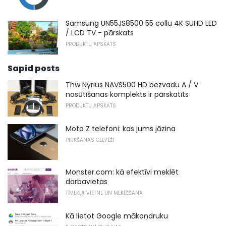
Samsung UN55JS8500 55 collu 4K SUHD LED
/ LCD TV - pārskats
PRODUKTU APSKATS
Sapid posts
Thw Nyrius NAVS500 HD bezvadu A / V
nosūtīšanas komplekts ir pārskatīts
PRODUKTU APSKATS
Moto Z telefoni: kas jums jāzina
PIRKŠANAS CEĻVEŽI
Monster.com: kā efektīvi meklēt
darbavietas
TĪMEKĻA VIETNE UN MEKLĒŠANA
Kā lietot Google mākoņdruku