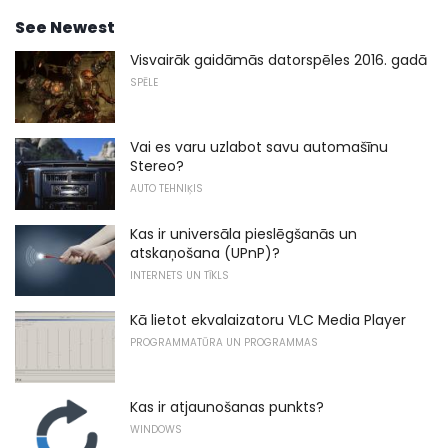
See Newest
Visvairāk gaidāmās datorspēles 2016. gadā
SPĒLE
Vai es varu uzlabot savu automašīnu
Stereo?
AUTO TEHNIĶIS
Kas ir universāla pieslēgšanās un
atskaņošana (UPnP)?
INTERNETS UN TĪKLS
Kā lietot ekvalaizatoru VLC Media Player
PROGRAMMATŪRA UN PROGRAMMAS
Kas ir atjaunošanas punkts?
WINDOWS