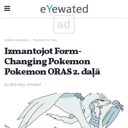
ad
Spēļu konsoles
Padomi un triki
Izmantojot Form-
Changing Pokemon
Pokemon ORAS 2. daļā
by Brittany Vincent