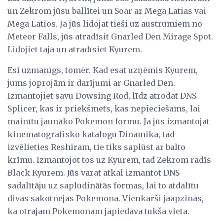
un Zekrom jūsu ballītei un Soar ar Mega Latias vai
Mega Latios. Ja jūs lidojat tieši uz austrumiem no
Meteor Falls, jūs atradīsit Gnarled Den Mirage Spot.
Lidojiet tajā un atradīsiet Kyurem.
Esi uzmanīgs, tomēr. Kad esat uzņēmis Kyurem,
jums joprojām ir darījumi ar Gnarled Den.
Izmantojiet savu Dowsing Rod, līdz atrodat DNS
Splicer, kas ir priekšmets, kas nepieciešams, lai
mainītu jaunāko Pokemon formu. Ja jūs izmantojat
kinematogrāfisko katalogu Dinamika, tad
izvēlieties Reshiram, tie tiks saplūst ar balto
krīmu. Izmantojot tos uz Kyurem, tad Zekrom radīs
Black Kyurem. Jūs varat atkal izmantot DNS
sadalītāju uz sapludinātās formas, lai to atdalītu
divās sākotnējās Pokemonā. Vienkārši jāapzinās,
ka otrajam Pokemonam jāpiedāvā tukša vieta.