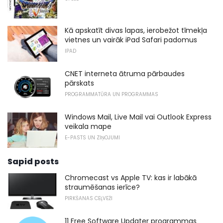
Kā apskatīt divas lapas, ierobežot tīmekļa
vietnes un vairāk iPad Safari padomus
IPAD
CNET interneta ātruma pārbaudes
pārskats
PROGRAMMATŪRA UN PROGRAMMAS
Windows Mail, Live Mail vai Outlook Express
veikala mape
E-PASTS UN ZIŅOJUMI
Sapid posts
Chromecast vs Apple TV: kas ir labākā
straumēšanas ierīce?
PIRKŠANAS CEĻVEŽI
11 Free Software Updater programmas