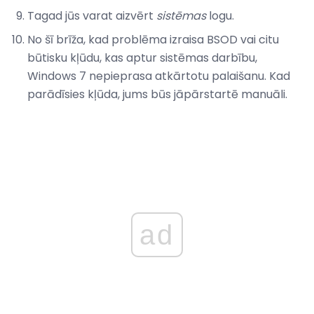
Tagad jūs varat aizvērt
sistēmas
logu.
No šī brīža, kad problēma izraisa BSOD vai citu
būtisku kļūdu, kas aptur sistēmas darbību,
Windows 7 nepieprasa atkārtotu palaišanu. Kad
parādīsies kļūda, jums būs jāpārstartē manuāli.
ad