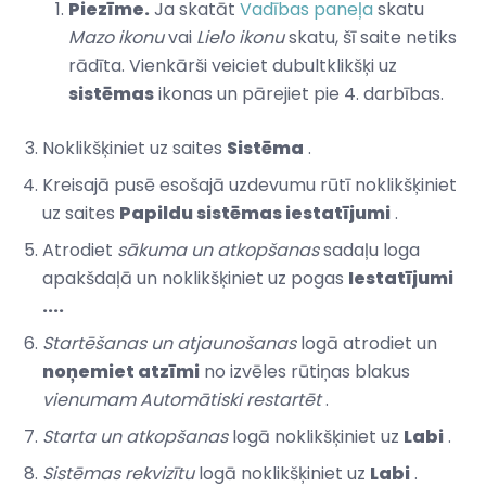
Piezīme.
Ja skatāt
Vadības paneļa
skatu
Mazo ikonu
vai
Lielo ikonu
skatu, šī saite netiks
rādīta. Vienkārši veiciet dubultklikšķi uz
sistēmas
ikonas un pārejiet pie 4. darbības.
Noklikšķiniet uz saites
Sistēma
.
Kreisajā pusē esošajā uzdevumu rūtī noklikšķiniet
uz saites
Papildu sistēmas iestatījumi
.
Atrodiet
sākuma un atkopšanas
sadaļu loga
apakšdaļā un noklikšķiniet uz pogas
Iestatījumi
....
Startēšanas un atjaunošanas
logā atrodiet un
noņemiet atzīmi
no izvēles rūtiņas blakus
vienumam Automātiski restartēt
.
Starta un atkopšanas
logā noklikšķiniet uz
Labi
.
Sistēmas rekvizītu
logā noklikšķiniet uz
Labi
.