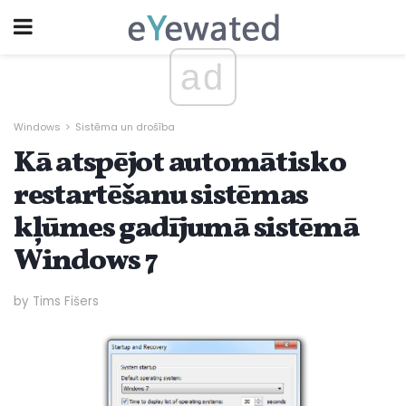
ad
Windows
Sistēma un drošība
Kā atspējot automātisko
restartēšanu sistēmas
kļūmes gadījumā sistēmā
Windows 7
by Tims Fišers