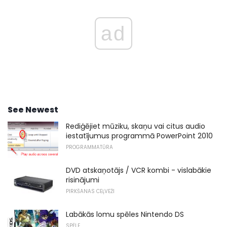
ad
See Newest
Rediģējiet mūziku, skaņu vai citus audio
iestatījumus programmā PowerPoint 2010
PROGRAMMATŪRA
DVD atskaņotājs / VCR kombi - vislabākie
risinājumi
PIRKŠANAS CEĻVEŽI
Labākās lomu spēles Nintendo DS
SPĒLE