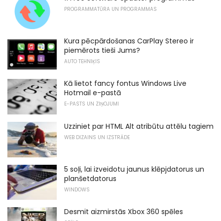
PROGRAMMATŪRA UN PROGRAMMAS
Kura pēcpārdošanas CarPlay Stereo ir
piemērots tieši Jums?
AUTO TEHNIĶIS
Kā lietot fancy fontus Windows Live
Hotmail e-pastā
E-PASTS UN ZIŅOJUMI
Uzziniet par HTML Alt atribūtu attēlu tagiem
WEB DIZAINS UN IZSTRĀDE
5 soļi, lai izveidotu jaunus klēpjdatorus un
planšetdatorus
WINDOWS
Desmit aizmirstās Xbox 360 spēles