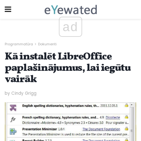
ad
Programmatūra
Dokumenti
Kā instalēt LibreOffice
paplašinājumus, lai iegūtu
vairāk
by Cindy Grigg