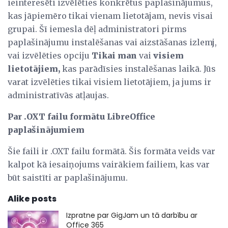
ieinteresēti izvēlēties konkrētus paplašinājumus,
kas jāpiemēro tikai vienam lietotājam, nevis visai
grupai. Šī iemesla dēļ administratori pirms
paplašinājumu instalēšanas vai aizstāšanas izlemj,
vai izvēlēties opciju
Tikai man
vai
visiem
lietotājiem,
kas parādīsies instalēšanas laikā. Jūs
varat izvēlēties tikai visiem lietotājiem, ja jums ir
administratīvās atļaujas.
Par .OXT failu formātu LibreOffice
paplašinājumiem
Šie faili ir .OXT failu formātā. Šis formāta veids var
kalpot kā iesaiņojums vairākiem failiem, kas var
būt saistīti ar paplašinājumu.
Alike posts
Izpratne par GigJam un tā darbību ar
Office 365