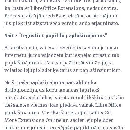
Lai to izdarītu, vienkārši izpildiet tos pašus soļus,
kā instalēt LibreOffice Extensions, nedaudz virs.
Procesa laikā jūs redzēsiet ekrānu ar aicinājumu
jūs piekrist aizstāt veco versiju ar šo atjaunināto.
Saite "Iegūstiet papildu paplašinājumus"
Atkarībā no tā, vai esat izveidojis savienojumu ar
internetu, jums vajadzētu būt iespējai atrast citus
paplašinājumus. Tas var paātrināt situāciju, ja
vēlaties lejupielādēt ķekarus ar paplašinājumiem.
No šī paša paplašinājuma pārvaldnieka
dialoglodziņa, uz kuru atsaucas iepriekš
aprakstītās darbības, varat arī noklikšķināt uz labo
tiešsaistes vietnes, kas piedāvā vairāk LibreOffice
paplašinājumu. Vienkārši meklējiet saites Get
More Extensions Online un sāciet lejupielādēt
jebkuru no jums interesējošo papildinājumu savām