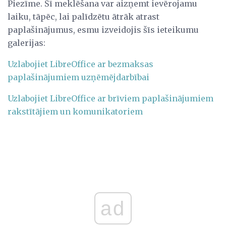
Piezīme. Šī meklēšana var aizņemt ievērojamu
laiku, tāpēc, lai palīdzētu ātrāk atrast
paplašinājumus, esmu izveidojis šīs ieteikumu
galerijas:
Uzlabojiet LibreOffice ar bezmaksas
paplašinājumiem uzņēmējdarbībai
Uzlabojiet LibreOffice ar brīviem paplašinājumiem
rakstītājiem un komunikatoriem
ad