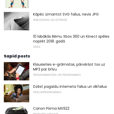
Kāpēc izmantot SVG failus, nevis JPG
WEB DIZAINS UN IZSTRĀDE
10 labākās Bērnu Xbox 360 un Kinect spēles
nopirkt 2018. gadā
SPĒLE
Sapid posts
Klausieties e-grāmatas, pārvēršot tos uz
MP3 par brīvu
PROGRAMMATŪRA UN PROGRAMMAS
Dzēst pagaidu interneta failus un sīkfailus
PĀRLŪKPROGRAMMAS
Canon Pixma MX922