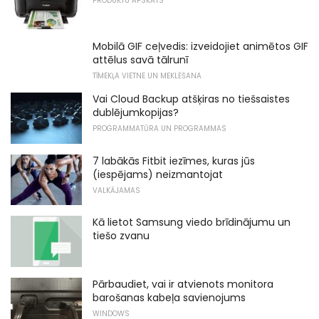
PRODUKTU APSKATS
Mobilā GIF ceļvedis: izveidojiet animētos GIF
attēlus savā tālrunī
TĪMEKĻA VIETNE UN MEKLĒŠANA
Vai Cloud Backup atšķiras no tiešsaistes
dublējumkopijas?
PROGRAMMATŪRA UN PROGRAMMAS
7 labākās Fitbit iezīmes, kuras jūs
(iespējams) neizmantojat
VALKĀJAMAS
Kā lietot Samsung viedo brīdinājumu un
tiešo zvanu
Pārbaudiet, vai ir atvienots monitora
barošanas kabeļa savienojums
WINDOWS