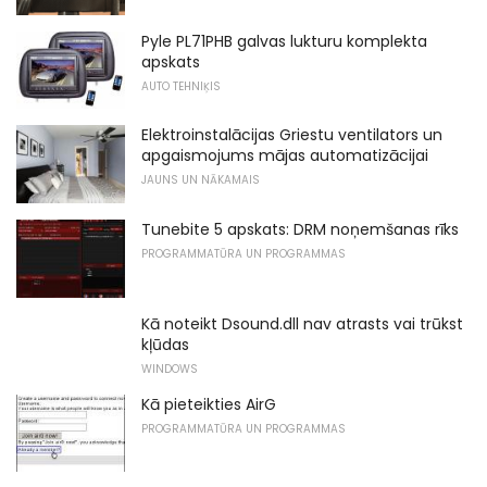
Pyle PL71PHB galvas lukturu komplekta
apskats
AUTO TEHNIĶIS
Elektroinstalācijas Griestu ventilators un
apgaismojums mājas automatizācijai
JAUNS UN NĀKAMAIS
Tunebite 5 apskats: DRM noņemšanas rīks
PROGRAMMATŪRA UN PROGRAMMAS
Kā noteikt Dsound.dll nav atrasts vai trūkst
kļūdas
WINDOWS
Kā pieteikties AirG
PROGRAMMATŪRA UN PROGRAMMAS