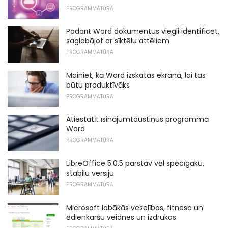
PROGRAMMATŪRA
Padarīt Word dokumentus viegli identificēt,
saglabājot ar sīktēlu attēliem
PROGRAMMATŪRA
Mainiet, kā Word izskatās ekrānā, lai tas
būtu produktīvāks
PROGRAMMATŪRA
Atiestatīt īsinājumtaustiņus programmā
Word
PROGRAMMATŪRA
LibreOffice 5.0.5 pārstāv vēl spēcīgāku,
stabilu versiju
PROGRAMMATŪRA
Microsoft labākās veselības, fitnesa un
ēdienkaršu veidnes un izdrukas