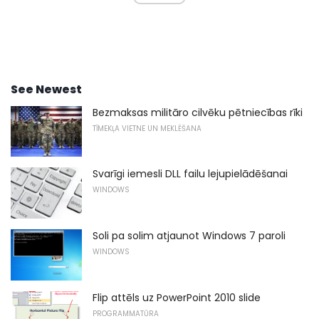
See Newest
Bezmaksas militāro cilvēku pētniecības rīki
TĪMEKĻA VIETNE UN MEKLĒŠANA
Svarīgi iemesli DLL failu lejupielādēšanai
WINDOWS
Soli pa solim atjaunot Windows 7 paroli
WINDOWS
Flip attēls uz PowerPoint 2010 slide
PROGRAMMATŪRA