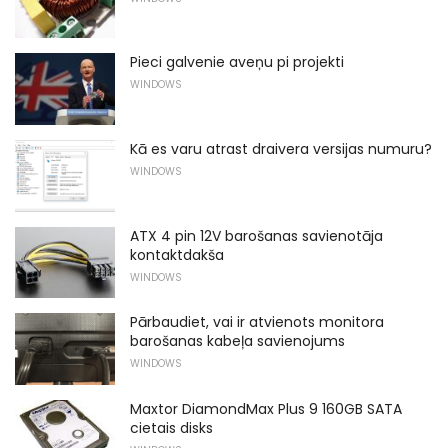
Pieci galvenie aveņu pi projekti
WINDOWS
Kā es varu atrast draivera versijas numuru?
WINDOWS
ATX 4 pin 12V barošanas savienotāja
kontaktdakša
WINDOWS
Pārbaudiet, vai ir atvienots monitora
barošanas kabeļa savienojums
WINDOWS
Maxtor DiamondMax Plus 9 160GB SATA
cietais disks