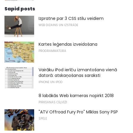
Sapid posts
Izpratne par 3 CSS stilu veidiem
WEB DIZAINS UN IZSTRĀDE
Kartes leģendas izveidošana
PROGRAMMATŪRA
Vairāku iPod ierīču izmantošana vienā
datorā: atskaņošanas saraksti
IPHONE UN IPOD
8 labākās Web kameras nopirkt 2018
PIRKŠANAS CEĻVEŽI
"ATV Offroad Fury Pro" Mīklas Sony PSP
SPĒLE