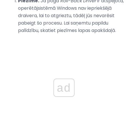
Piezīme.
Ja poga
Roll-Back Driver
ir atspējota,
operētājsistēmā Windows nav iepriekšējā
draivera, lai to atgrieztu, tādēļ jūs nevarēsit
pabeigt šo procesu. Lai saņemtu papildu
palīdzību, skatiet piezīmes lapas apakšdaļā.
ad