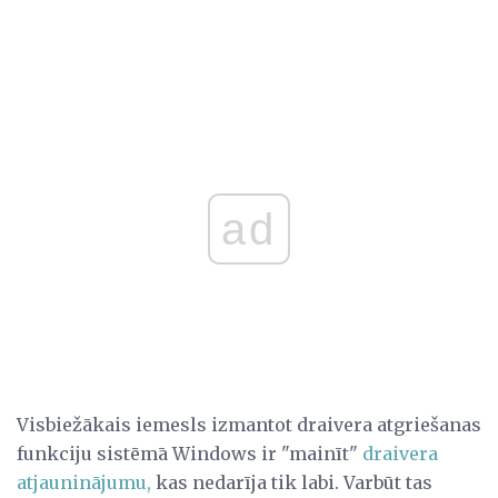
ad
Visbiežākais iemesls izmantot draivera atgriešanas
funkciju sistēmā Windows ir "mainīt"
draivera
atjauninājumu,
kas nedarīja tik labi. Varbūt tas