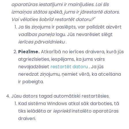
aparatūras iestatījumi ir mainījušies. Lai šīs
izmaiņas stātos spēkā, jums ir jārestartē dators.
Vai vēlaties šobrīd restartēt datoru?"
Ja šis ziņojums ir paslēpts, var palīdzēt aizvērt
vadības paneļa
logu. Jūs nevarēsiet slēgt
ierīces pārvaldnieku
.
Piezīme.
Atkarībā no ierīces draivera, kurā jūs
atgriezīsieties, iespējams, ka jums vairs
nevajadzēsiet
restartēt datoru
. Ja jūs
neredzat ziņojumu, ņemiet vērā, ka atcelšana
ir pabeigta.
Jūsu dators tagad automātiski restartēsies.
Kad sistēma Windows atkal sāk darboties, tā
tiks ielādēta ar
iepriekš
instalēto aparatūras
draiveri.