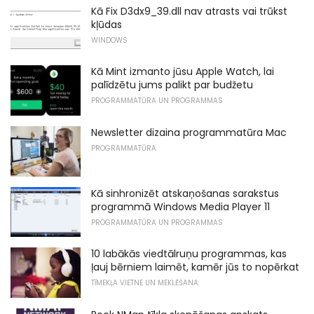
Kā Fix D3dx9_39.dll nav atrasts vai trūkst
kļūdas
WINDOWS
Kā Mint izmanto jūsu Apple Watch, lai
palīdzētu jums palikt par budžetu
PROGRAMMATŪRA UN PROGRAMMAS
Newsletter dizaina programmatūra Mac
PROGRAMMATŪRA
Kā sinhronizēt atskaņošanas sarakstus
programmā Windows Media Player 11
PROGRAMMATŪRA UN PROGRAMMAS
10 labākās viedtālruņu programmas, kas
ļauj bērniem laimēt, kamēr jūs to nopērkat
TĪMEKĻA VIETNE UN MEKLĒŠANA