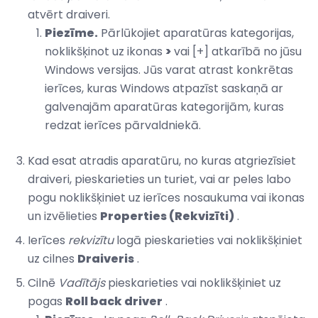
atvērt draiveri.
Piezīme.
Pārlūkojiet aparatūras kategorijas,
noklikšķinot uz ikonas
>
vai [+] atkarībā no jūsu
Windows versijas. Jūs varat atrast konkrētas
ierīces, kuras Windows atpazīst saskaņā ar
galvenajām aparatūras kategorijām, kuras
redzat ierīces pārvaldniekā.
Kad esat atradis aparatūru, no kuras atgriezīsiet
draiveri, pieskarieties un turiet, vai ar peles labo
pogu noklikšķiniet uz ierīces nosaukuma vai ikonas
un izvēlieties
Properties (Rekvizīti)
.
Ierīces
rekvizītu
logā pieskarieties vai noklikšķiniet
uz cilnes
Draiveris
.
Cilnē
Vadītājs
pieskarieties vai noklikšķiniet uz
pogas
Roll back driver
.