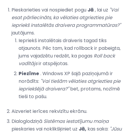
Pieskarieties vai nospiediet pogu
Jā
, lai uz
"Vai
esat pārliecināts, ka vēlaties atgriezties pie
iepriekš instalētās draivera programmatūras?"
jautājums.
Iepriekš instalētais draiveris tagad tiks
atjaunots. Pēc tam, kad rollback ir pabeigta,
jums vajadzētu redzēt, ka pogas
Roll back
vadītājs
ir atspējotas.
Piezīme
. Windows XP šajā paziņojumā ir
norādīts:
"Vai tiešām vēlaties atgriezties pie
iepriekšējā draivera?"
bet, protams, nozīmē
tieši to pašu.
Aizveriet ierīces rekvizītu ekrānu.
Dialoglodziņā
Sistēmas iestatījumu maiņa
pieskaries vai noklikšķiniet uz
Jā,
kas saka:
"Jūsu