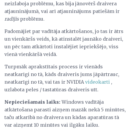
neizlaboja problēmu, kas bija jānovērš draivera
atjauninājumā, vai arī atjauninājums patiešām ir
radījis
problēmu.
Padomājiet par vadītāja atkārtošanos, jo tas ir ātrs
un vienkāršs veids, kā atinstalēt jaunāko draiveri,
un pēc tam atkārtoti instalējiet iepriekšējo, viss
vienā vienkāršā veidā.
Turpmāk aprakstītais process ir vienāds
neatkarīgi no tā, kāds draiveris jums jāpārtrauc,
neatkarīgi no tā, vai tas ir NVIDIA
videokarti
,
uzlabota peles / tastatūras draiveris utt.
Nepieciešamais laiks:
Windows vadītāja
atkārtošana parasti aizņem mazāk nekā 5 minūtes,
taču atkarībā no draivera un kādas aparatūras tā
var aizņemt 10 minūtes vai ilgāku laiku.