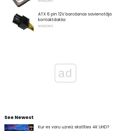
WINDOWS
ATX 6 pin 12V barošanas savienotāja
kontaktdakša
WINDOWS
ad
See Newest
Kur es varu uzreiz skatīties 4K UHD?