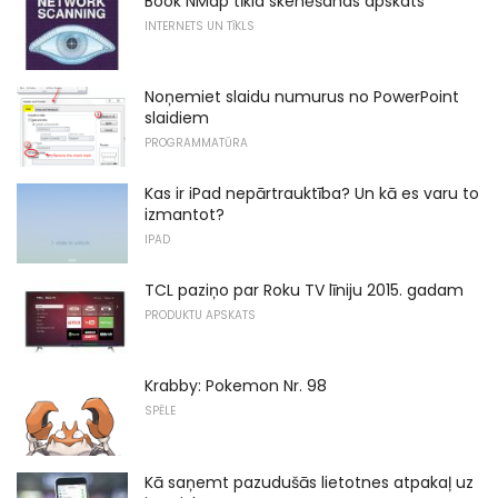
Book NMap tīkla skenēšanas apskats
INTERNETS UN TĪKLS
Noņemiet slaidu numurus no PowerPoint
slaidiem
PROGRAMMATŪRA
Kas ir iPad nepārtrauktība? Un kā es varu to
izmantot?
IPAD
TCL paziņo par Roku TV līniju 2015. gadam
PRODUKTU APSKATS
Krabby: Pokemon Nr. 98
SPĒLE
Kā saņemt pazudušās lietotnes atpakaļ uz