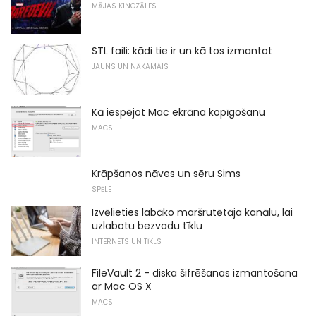
MĀJAS KINOZĀLES
STL faili: kādi tie ir un kā tos izmantot
JAUNS UN NĀKAMAIS
Kā iespējot Mac ekrāna kopīgošanu
MACS
Krāpšanos nāves un sēru Sims
SPĒLE
Izvēlieties labāko maršrutētāja kanālu, lai
uzlabotu bezvadu tīklu
INTERNETS UN TĪKLS
FileVault 2 - diska šifrēšanas izmantošana
ar Mac OS X
MACS