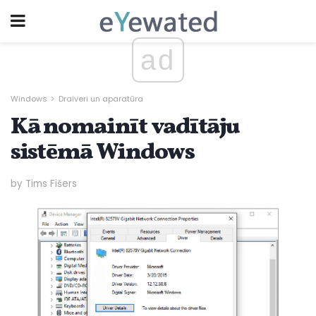
ad
Windows
Draiveri un aparatūra
Kā nomainīt vadītāju
sistēmā Windows
by Tims Fišers