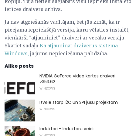
kopiju. Tajā netiek saglabāts visu iepriekš instalēto
ierīces draiveru arhīvs.
Ja nav atgriešanās vadītājam, bet jūs zināt, ka ir
pieejama iepriekšējā versija, kuru vēlaties instalēt,
vienkārši "atjauniniet" draiveri ar vecāku versiju.
Skatiet sadaļu
Kā atjaunināt draiverus sistēmā
Windows,
ja jums nepieciešama palīdzība.
Alike posts
NVIDIA GeForce video kartes draiveri
v353.62
WINDOWS
Izvēle starp I2C un SPI jūsu projektam
WINDOWS
Induktori - Induktoru veidi
WINDOWS