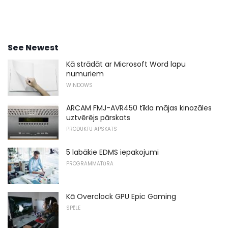
See Newest
Kā strādāt ar Microsoft Word lapu
numuriem
WINDOWS
ARCAM FMJ-AVR450 tīkla mājas kinozāles
uztvērējs pārskats
PRODUKTU APSKATS
5 labākie EDMS iepakojumi
PROGRAMMATŪRA
Kā Overclock GPU Epic Gaming
SPĒLE