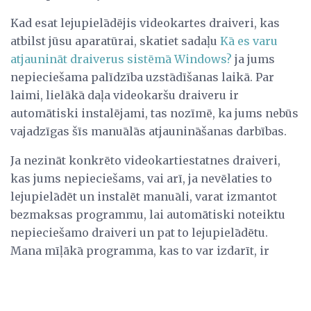
Kad esat lejupielādējis videokartes draiveri, kas
atbilst jūsu aparatūrai, skatiet sadaļu
Kā es varu
atjaunināt draiverus sistēmā Windows?
ja jums
nepieciešama palīdzība uzstādīšanas laikā. Par
laimi, lielākā daļa videokaršu draiveru ir
automātiski instalējami, tas nozīmē, ka jums nebūs
vajadzīgas šīs manuālās atjaunināšanas darbības.
Ja nezināt konkrēto videokartiestatnes draiveri,
kas jums nepieciešams, vai arī, ja nevēlaties to
lejupielādēt un instalēt manuāli, varat izmantot
bezmaksas programmu, lai automātiski noteiktu
nepieciešamo draiveri un pat to lejupielādētu.
Mana mīļākā programma, kas to var izdarīt, ir