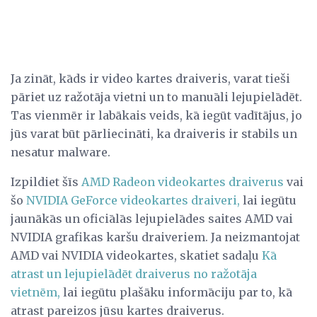
Ja zināt, kāds ir video kartes draiveris, varat tieši
pāriet uz ražotāja vietni un to manuāli lejupielādēt.
Tas vienmēr ir labākais veids, kā iegūt vadītājus, jo
jūs varat būt pārliecināti, ka draiveris ir stabils un
nesatur malware.
Izpildiet šīs
AMD Radeon videokartes draiverus
vai
šo
NVIDIA GeForce
videokartes
draiveri,
lai iegūtu
jaunākās un oficiālās lejupielādes saites AMD vai
NVIDIA grafikas karšu draiveriem. Ja neizmantojat
AMD vai NVIDIA videokartes, skatiet sadaļu
Kā
atrast un lejupielādēt draiverus no ražotāja
vietnēm,
lai iegūtu plašāku informāciju par to, kā
atrast pareizos jūsu kartes draiverus.