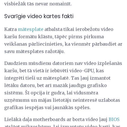
visbiežāk tās nevar nomainīt.
Svarīgie video kartes fakti
Katra
mātesplate
atbalsta tikai ierobežotu video
karšu formātu klāstu, tāpēc pirms pirkuma
veikšanas pārliecinieties, ka vienmēr pārbaudiet ar
savu mātesplates ražotāju.
Daudziem mūsdienu datoriem nav video izplešanās
karšu, bet tā vietā ir iebūvēti video-GPU, kas
integrēti tieši uz mātesplatē. Tas ļauj izmantot
lētāku datoru, bet arī mazāk jaudīgu grafisko
sistēmu. Šī opcija ir gudra, lai vidusmēra
uzņēmums un mājas lietotājs neinteresē uzlabotas
grafikas iespējas vai jaunākās spēles.
Lielākā daļa motherboards ar borta video ļauj
BIOS
atslēgt mikroshēmu, lai izmantotu video karti, kas