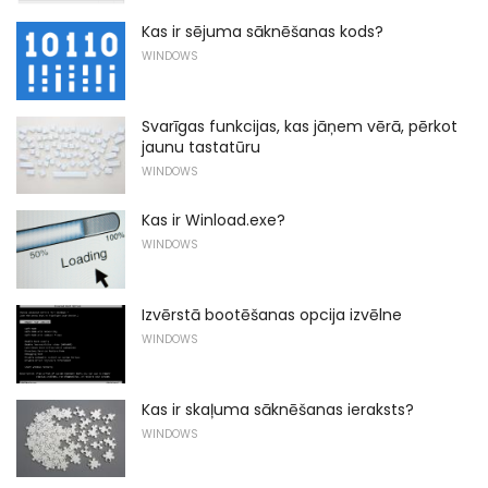
Kas ir sējuma sāknēšanas kods?
WINDOWS
Svarīgas funkcijas, kas jāņem vērā, pērkot
jaunu tastatūru
WINDOWS
Kas ir Winload.exe?
WINDOWS
Izvērstā bootēšanas opcija izvēlne
WINDOWS
Kas ir skaļuma sāknēšanas ieraksts?
WINDOWS