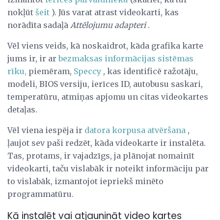
nokļūt
šeit
). Jūs varat atrast videokarti, kas
norādīta sadaļā
Attēlojumu adapteri
.
Vēl viens veids, kā noskaidrot, kāda grafika karte
jums ir, ir ar
bezmaksas informācijas sistēmas
rīku,
piemēram,
Speccy
, kas identificē ražotāju,
modeli, BIOS versiju, ierīces ID, autobusu saskari,
temperatūru, atmiņas apjomu un citas videokartes
detaļas.
Vēl viena iespēja ir
datora korpusa atvēršana
,
ļaujot sev paši redzēt, kāda videokarte ir instalēta.
Tas, protams, ir vajadzīgs, ja plānojat nomainīt
videokarti, taču vislabāk ir noteikt informāciju par
to vislabāk, izmantojot iepriekš minēto
programmatūru.
Kā instalēt vai atjaunināt video kartes