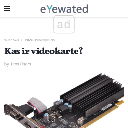
ad
Windows
Datoru koncepcijas
Kas ir videokarte?
by Tims Fišers