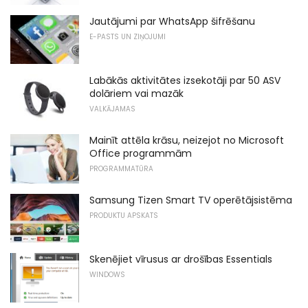
Jautājumi par WhatsApp šifrēšanu
E-PASTS UN ZIŅOJUMI
Labākās aktivitātes izsekotāji par 50 ASV
dolāriem vai mazāk
VALKĀJAMAS
Mainīt attēla krāsu, neizejot no Microsoft
Office programmām
PROGRAMMATŪRA
Samsung Tizen Smart TV operētājsistēma
PRODUKTU APSKATS
Skenējiet vīrusus ar drošības Essentials
WINDOWS