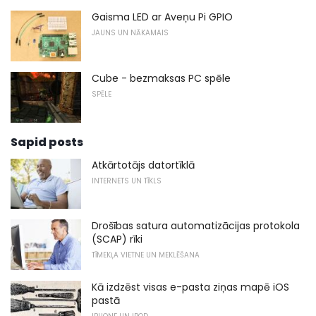
Gaisma LED ar Aveņu Pi GPIO
JAUNS UN NĀKAMAIS
Cube - bezmaksas PC spēle
SPĒLE
Sapid posts
Atkārtotājs datortīklā
INTERNETS UN TĪKLS
Drošības satura automatizācijas protokola
(SCAP) rīki
TĪMEKĻA VIETNE UN MEKLĒŠANA
Kā izdzēst visas e-pasta ziņas mapē iOS
pastā