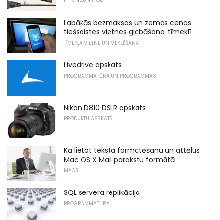
IPHONE UN IPOD
Labākās bezmaksas un zemas cenas
tiešsaistes vietnes glabāšanai tīmeklī
TĪMEKĻA VIETNE UN MEKLĒŠANA
Livedrive apskats
PROGRAMMATŪRA UN PROGRAMMAS
Nikon D810 DSLR apskats
PRODUKTU APSKATS
Kā lietot teksta formatēšanu un attēlus
Mac OS X Mail parakstu formātā
MACS
SQL servera replikācija
PROGRAMMATŪRA