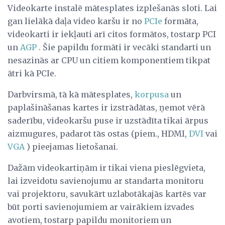
Videokarte instalē mātesplates izplešanās sloti. Lai
gan lielākā daļa video karšu ir no
PCIe
formāta,
videokarti ir iekļauti arī citos formātos, tostarp PCI
un
AGP
. Šie papildu formāti ir vecāki standarti un
nesazinās ar CPU un citiem komponentiem tikpat
ātri kā PCIe.
Darbvirsmā, tā kā mātesplates,
korpusa
un
paplašināšanas kartes ir izstrādātas, ņemot vērā
saderību, videokaršu puse ir uzstādīta tikai ārpus
aizmugures, padarot tās ostas (piem., HDMI,
DVI
vai
VGA
) pieejamas lietošanai.
Dažām videokartiņām ir tikai viena pieslēgvieta,
lai izveidotu savienojumu ar standarta monitoru
vai projektoru, savukārt uzlabotākajās kartēs var
būt porti savienojumiem ar vairākiem izvades
avotiem, tostarp papildu monitoriem un