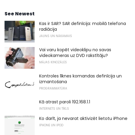
See Newest
Kas ir SAR? SAR definīcija: mobilā telefona
radiācija
JAUNS UN NĀKAMAIS
Vai varu kopēt videoklipu no savas
videokameras uz DVD rakstītāju?
MĀJAS KINOZĀLES
Kontroles līknes komandas definīcija un
izmantošana
PROGRAMMATŪRA
Kā atrast paroli 192.168.1.1
INTERNETS UN TĪKLS
Ko darīt, ja nevarat aktivizēt lietotu iPhone
IPHONE UN IPOD