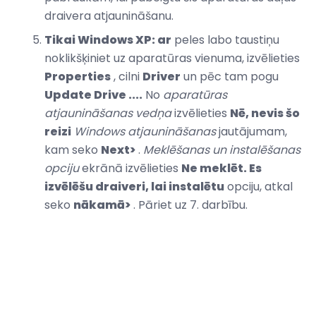
draivera atjaunināšanu.
Tikai Windows XP: ar
peles labo taustiņu
noklikšķiniet uz aparatūras vienuma, izvēlieties
Properties
, cilni
Driver
un pēc tam pogu
Update Drive ....
No
aparatūras
atjaunināšanas vedņa
izvēlieties
Nē, nevis šo
reizi
Windows atjaunināšanas
jautājumam,
kam seko
Next>
.
Meklēšanas un instalēšanas
opciju
ekrānā izvēlieties
Ne meklēt. Es
izvēlēšu draiveri, lai instalētu
opciju, atkal
seko
nākamā>
. Pāriet uz 7. darbību.