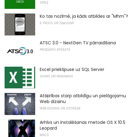
SPĒLE
Ko tas nozīmē, ja kāds atbildes ar "Mhm"?
E-PASTS UN ZIŅOJUMI
ATSC 3.0 - NextGen TV pārraidīšana
PRODUKTU APSKATS
Excel priekšpuse uz SQL Server
JAUNS UN NĀKAMAIS
Atšķirības starp atbildīgu un pielāgojamu
Web dizainu
WEB DIZAINS UN IZSTRĀDE
Arhīvs un instalēšanas metode OS X 10.5
Leopard
MACS