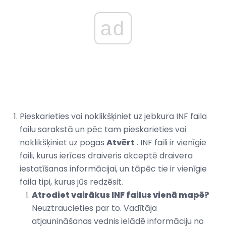
ad
Pieskarieties vai noklikšķiniet uz jebkura INF faila
failu sarakstā un pēc tam pieskarieties vai
noklikšķiniet uz pogas
Atvērt
. INF faili ir vienīgie
faili, kurus ierīces draiveris akceptē draivera
iestatīšanas informācijai, un tāpēc tie ir vienīgie
faila tipi, kurus jūs redzēsit.
Atrodiet vairākus INF failus vienā mapē?
Neuztraucieties par to. Vadītāja
atjaunināšanas vednis ielādē informāciju no