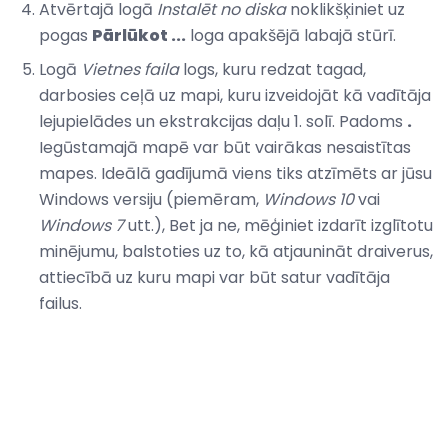
Atvērtajā logā
Instalēt no diska
noklikšķiniet uz
pogas
Pārlūkot ...
loga apakšējā labajā stūrī.
Logā
Vietnes faila
logs, kuru redzat tagad,
darbosies ceļā uz mapi, kuru izveidojāt kā vadītāja
lejupielādes un ekstrakcijas daļu 1. solī. Padoms
.
Iegūstamajā mapē var būt vairākas nesaistītas
mapes. Ideālā gadījumā viens tiks atzīmēts ar jūsu
Windows versiju (piemēram,
Windows 10
vai
Windows 7
utt.), Bet ja ne, mēģiniet izdarīt izglītotu
minējumu, balstoties uz to, kā atjaunināt draiverus,
attiecībā uz kuru mapi var būt satur vadītāja
failus.