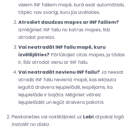
visiem INF failiem mapē, kurā esat automātiski,
tāpēc nav svarīgi, kuru jūs izvēlaties.
Atrodiet daudzas mapes ar INF failiem?
Izmēģiniet INF failu no katras mapes, līdz
atrodat pareizo.
Vai neatradāt INF failu mapē, kuru
izvēlējāties?
Pārlūkojiet citas mapes, ja tādas
ir, līdz atrodat vienu ar INF failu.
Vai neatradāt nevienu INF failu?
Ja neesat
atradis INF failu nevienā mapē, kas iekļauta
iegultā draivera lejupielādē, iespējams, ka
lejupielāde ir bojāta. Mēģiniet vēlreiz
lejupielādēt un iegūt draivera pakotni.
Pieskarieties vai noklikšķiniet uz
Labi
atpakaļ logā
Instalēt no diska
.