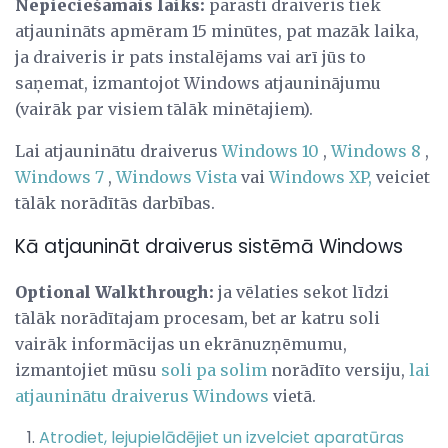
Nepieciešamais laiks:
parasti draiveris tiek
atjaunināts apmēram 15 minūtes, pat mazāk laika,
ja draiveris ir pats instalējams vai arī jūs to
saņemat, izmantojot Windows atjauninājumu
(vairāk par visiem tālāk minētajiem).
Lai atjauninātu draiverus
Windows 10
,
Windows 8
,
Windows 7
,
Windows Vista
vai
Windows XP,
veiciet
tālāk norādītās darbības.
Kā atjaunināt draiverus sistēmā Windows
Optional Walkthrough:
ja vēlaties sekot līdzi
tālāk norādītajam procesam, bet ar katru soli
vairāk informācijas un ekrānuzņēmumu,
izmantojiet mūsu
soli pa solim
norādīto versiju,
lai
atjauninātu draiverus Windows
vietā.
Atrodiet, lejupielādējiet un izvelciet aparatūras