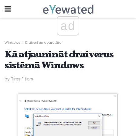
ad
Windows
Draiveri un aparatūra
Kā atjaunināt draiverus
sistēmā Windows
by Tims Fišers