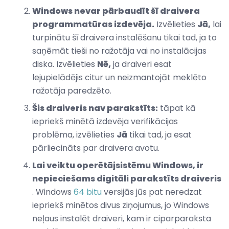
Windows nevar pārbaudīt šī draivera
programmatūras izdevēja.
Izvēlieties
Jā,
lai
turpinātu šī draivera instalēšanu tikai tad, ja to
saņēmāt tieši no ražotāja vai no instalācijas
diska. Izvēlieties
Nē,
ja draiveri esat
lejupielādējis citur un neizmantojāt meklēto
ražotāja paredzēto.
Šis draiveris nav parakstīts:
tāpat kā
iepriekš minētā izdevēja verifikācijas
problēma, izvēlieties
Jā
tikai tad, ja esat
pārliecināts par draivera avotu.
Lai veiktu operētājsistēmu Windows, ir
nepieciešams digitāli parakstīts draiveris
. Windows
64 bitu
versijās jūs pat neredzat
iepriekš minētos divus ziņojumus, jo Windows
neļaus instalēt draiveri, kam ir ciparparaksta