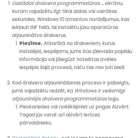
Uzstādot draivera programmatūras ...
ekrānu,
kuram vajadzētu ilgt tikai dažas vai vairākas
sekundes, Windows 10 izmantos norādījumus, kas
iekļauti INF failā, lai instalētu jūsu aparatūras
atjauninātos draiverus.
Piezīme.
Atkarībā no draiveriem, kurus
instalējat, iespējams, jums būs jāievada papildu
informācija vai jāiegūst noteiktas izvēles
iespējas šajā procesā, taču tas nav ļoti bieži.
Kad draivera atjaunināšanas process ir pabeigts,
jums vajadzētu redzēt, ka
Windows ir veiksmīgi
atjauninājis draivera programmatūras
logu.
Pieskarieties vai noklikšķiniet uz pogas Aizvērt.
Tagad jūs varat arī aizvērt ierīces
pārvaldnieku.