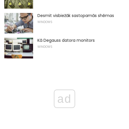
Desmit visbiežāk sastopamās shēmas
WINDOWS
Kā Degauss datora monitors
WINDOWS
ad