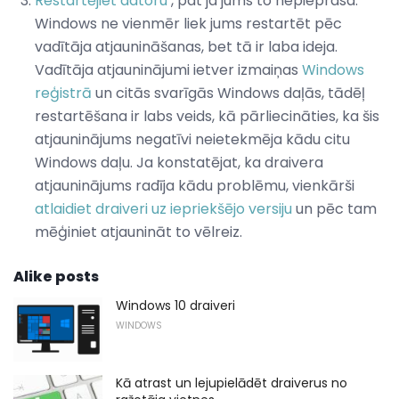
Restartējiet datoru
, pat ja jums to nepieprasa.
Windows ne vienmēr liek jums restartēt pēc
vadītāja atjaunināšanas, bet tā ir laba ideja.
Vadītāja atjauninājumi ietver izmaiņas
Windows
reģistrā
un citās svarīgās Windows daļās, tādēļ
restartēšana ir labs veids, kā pārliecināties, ka šis
atjauninājums negatīvi neietekmēja kādu citu
Windows daļu. Ja konstatējat, ka draivera
atjauninājums radīja kādu problēmu, vienkārši
atlaidiet draiveri uz iepriekšējo versiju
un pēc tam
mēģiniet atjaunināt to vēlreiz.
Alike posts
Windows 10 draiveri
WINDOWS
Kā atrast un lejupielādēt draiverus no