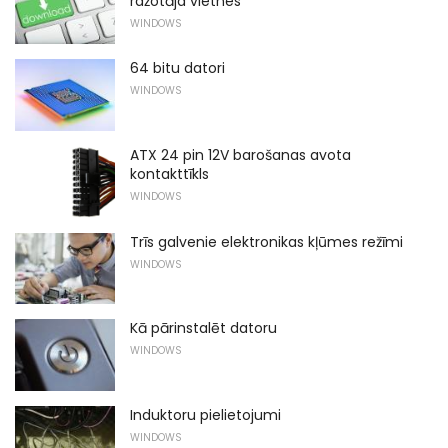
ražotāja vietnes
WINDOWS
64 bitu datori
WINDOWS
ATX 24 pin 12V barošanas avota
kontakttīkls
WINDOWS
Trīs galvenie elektronikas kļūmes režīmi
WINDOWS
Kā pārinstalēt datoru
WINDOWS
Induktoru pielietojumi
WINDOWS