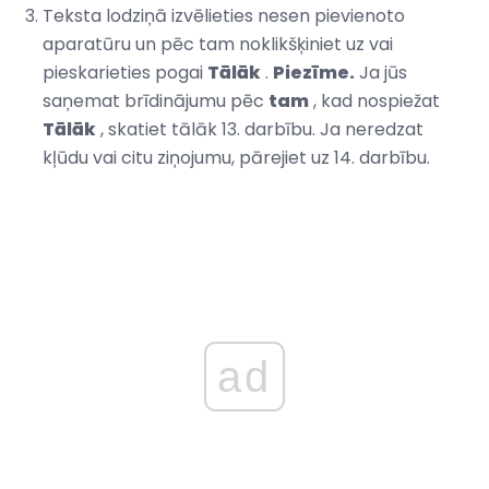
Teksta lodziņā izvēlieties nesen pievienoto
aparatūru un pēc tam noklikšķiniet uz vai
pieskarieties pogai
Tālāk
.
Piezīme.
Ja jūs
saņemat brīdinājumu pēc
tam
, kad nospiežat
Tālāk
, skatiet tālāk 13. darbību. Ja neredzat
kļūdu vai citu ziņojumu, pārejiet uz 14. darbību.
ad