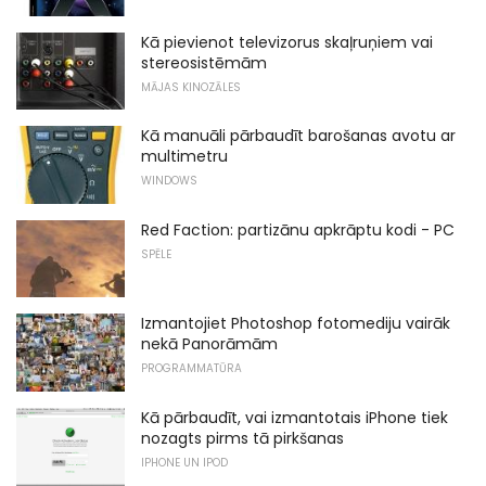
Kā pievienot televizorus skaļruņiem vai
stereosistēmām
MĀJAS KINOZĀLES
Kā manuāli pārbaudīt barošanas avotu ar
multimetru
WINDOWS
Red Faction: partizānu apkrāptu kodi - PC
SPĒLE
Izmantojiet Photoshop fotomediju vairāk
nekā Panorāmām
PROGRAMMATŪRA
Kā pārbaudīt, vai izmantotais iPhone tiek
nozagts pirms tā pirkšanas
IPHONE UN IPOD