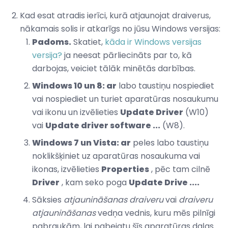
Kad esat atradis ierīci, kurā atjaunojat draiverus,
nākamais solis ir atkarīgs no jūsu Windows versijas:
Padoms.
Skatiet,
kāda ir Windows versijas
versija?
ja neesat pārliecināts par to, kā
darbojas, veiciet tālāk minētās darbības.
Windows 10 un 8: ar
labo taustiņu nospiediet
vai nospiediet un turiet aparatūras nosaukumu
vai ikonu un izvēlieties
Update Driver
(W10)
vai
Update driver software ...
(W8).
Windows 7 un Vista: ar
peles labo taustiņu
noklikšķiniet uz aparatūras nosaukuma vai
ikonas, izvēlieties
Properties
, pēc tam cilnē
Driver
, kam seko poga
Update Drive ....
Sāksies
atjaunināšanas draiveru
vai
draiveru
atjaunināšanas
vedņa vednis, kuru mēs pilnīgi
pabraukām, lai pabeigtu šīs aparatūras daļas