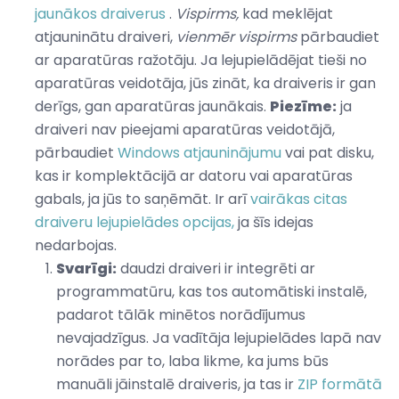
jaunākos draiverus
.
Vispirms,
kad meklējat
atjauninātu draiveri,
vienmēr
vispirms
pārbaudiet
ar aparatūras ražotāju. Ja lejupielādējat tieši no
aparatūras veidotāja, jūs zināt, ka draiveris ir gan
derīgs, gan aparatūras jaunākais.
Piezīme:
ja
draiveri nav pieejami aparatūras veidotājā,
pārbaudiet
Windows atjauninājumu
vai pat disku,
kas ir komplektācijā ar datoru vai aparatūras
gabals, ja jūs to saņēmāt. Ir arī
vairākas citas
draiveru lejupielādes opcijas,
ja šīs idejas
nedarbojas.
Svarīgi:
daudzi draiveri ir integrēti ar
programmatūru, kas tos automātiski instalē,
padarot tālāk minētos norādījumus
nevajadzīgus. Ja vadītāja lejupielādes lapā nav
norādes par to, laba likme, ka jums būs
manuāli jāinstalē draiveris, ja tas ir
ZIP formātā