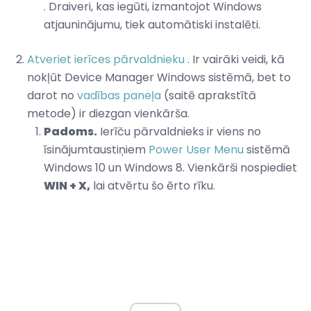
. Draiveri, kas iegūti, izmantojot Windows
atjauninājumu, tiek automātiski instalēti.
Atveriet ierīces pārvaldnieku
. Ir vairāki veidi, kā
nokļūt Device Manager Windows sistēmā, bet to
darot no
vadības paneļa
(saitē aprakstītā
metode) ir diezgan vienkārša.
Padoms.
Ierīču pārvaldnieks ir viens no
īsinājumtaustiņiem
Power User Menu
sistēmā
Windows 10 un Windows 8. Vienkārši nospiediet
WIN + X,
lai atvērtu šo ērto rīku.