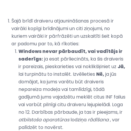
Šajā brīdī draiveru atjaunināšanas procesā ir
vairāki kopīgi brīdinājumi un citi ziņojumi, no
kuriem vairāki ir pārfrāzēti un uzskaitīti šeit kopā
ar padomu par to, kā rīkoties:
Windows nevar pārbaudīt, vai vadītājs ir
saderīgs:
ja esat pārliecināts, ka šis draiveris
ir pareizais, pieskarieties vai noklikšķiniet uz
Jā,
lai turpinātu to instalēt. Izvēlieties
Nē,
ja jūs
domājat, ka jums varētu būt draiveris
nepareiza modeļa vai tamlīdzīgi, tādā
gadījumā jums vajadzētu meklēt citus INF failus
vai varbūt pilnīgi citu draiveru lejupielādi. Loga
no 12. Darbības pārbaude, ja tas ir pieejams, ir
atbilstoša aparatūras
lodziņa
rādīšana
, var
palīdzēt to novērst.