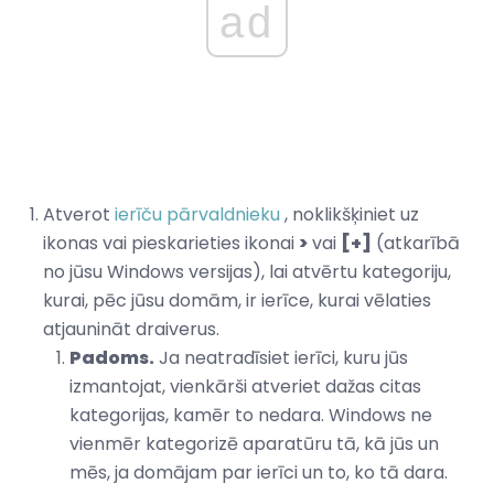
ad
Atverot
ierīču pārvaldnieku
, noklikšķiniet uz
ikonas vai pieskarieties ikonai
>
vai
[+]
(atkarībā
no jūsu Windows versijas), lai atvērtu kategoriju,
kurai, pēc jūsu domām, ir ierīce, kurai vēlaties
atjaunināt draiverus.
Padoms.
Ja neatradīsiet ierīci, kuru jūs
izmantojat, vienkārši atveriet dažas citas
kategorijas, kamēr to nedara. Windows ne
vienmēr kategorizē aparatūru tā, kā jūs un
mēs, ja domājam par ierīci un to, ko tā dara.