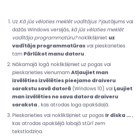
Uz
Kā jūs vēlaties meklēt vadītājus
?
jautājums vai
dažās Windows versijās,
kā jūs vēlaties meklēt
vadītāja programmatūru?
noklikšķiniet
uz
vadītāja programmatūras
vai pieskarieties
tam
Pārlūkot manu datoru
.
Nākamajā logā noklikšķiniet uz pogas vai
pieskarieties vienumam
Atļaujiet man
izvēlēties izvēlēties pieejamo draiveru
sarakstu savā datorā
(Windows 10) vai
Ļaujiet
man izvēlēties no sava datora draiveru
saraksta
, kas atrodas loga apakšdaļā.
Pieskarieties vai noklikšķiniet uz pogas
Ir diska ...
,
kas atrodas apakšējā labajā stūrī zem
tekstlodziņa.