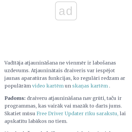
ad
Vadītāja atjaunināšana ne vienmēr ir labošanas
uzdevums. Atjauninātais draiveris var iespējot
jaunas aparatūras funkcijas, ko regulāri redzam ar
populārām
video kartēm
un
skaņas kartēm
.
Padoms:
draiveru atjaunināšana nav grūti, taču ir
programmas, kas vairāk vai mazāk to darīs jums.
Skatiet mūsu
Free Driver Updater rīku sarakstu,
lai
apskatītu labākos no tiem.