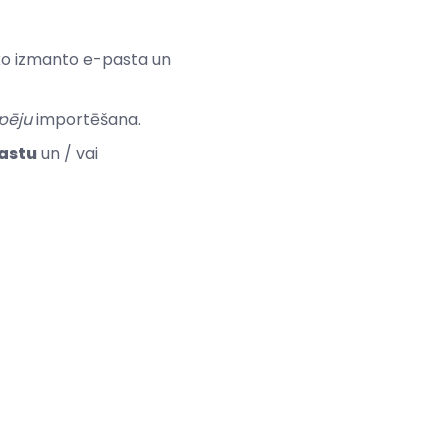
 ko izmanto e-pasta un
pēju
importēšana.
pastu
un / vai