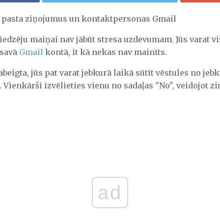
o pasta ziņojumus un kontaktpersonas Gmail
edzēju maiņai nav jābūt stresa uzdevumam. Jūs varat v
 savā
Gmail
kontā, it kā nekas nav mainīts.
abeigta, jūs pat varat jebkurā laikā sūtīt vēstules no je
. Vienkārši izvēlieties vienu no sadaļas "No", veidojot z
ad