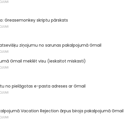
ŅOJUMI
o: Greasemonkey skriptu pārskats
ŅOJUMI
 atsevišķu ziņojumu no sarunas pakalpojumā Gmail
ŅOJUMI
umā Gmail meklēt visu (ieskaitot miskasti)
ŅOJUMI
stu no pielāgotas e-pasta adreses ar Gmail
ŅOJUMI
kalpojumā Vacation Rejection ārpus biroja pakalpojumā Gmail
ŅOJUMI