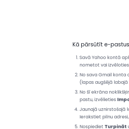
Kā pārsūtīt e-pastu
Savā Yahoo kontā apkop
nometot vai izvēlotie
No sava Gmail konta at
(lapas augšējā labajā
No šī ekrāna noklikšķi
pastu, izvēlieties
Impo
Jaunajā uznirstošajā l
Ierakstiet pilnu adres
Nospiediet
Turpināt