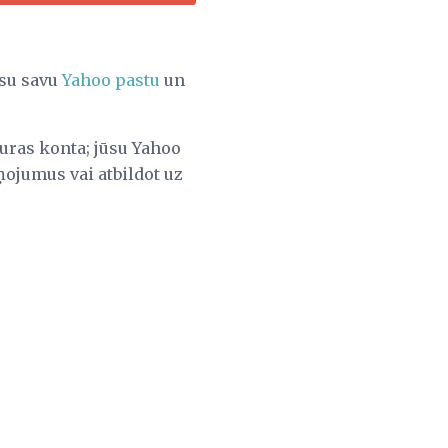
isu savu
Yahoo pastu
un
bkuras konta; jūsu Yahoo
iņojumus vai atbildot uz