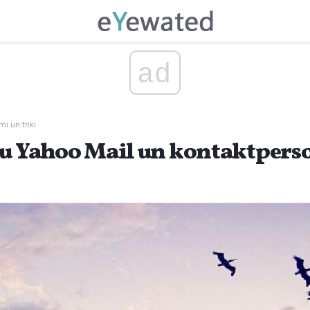
ad
i un triki
vu Yahoo Mail un kontaktpers