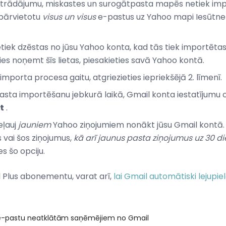
strādājumu, miskastes un surogātpasta mapēs netiek impo
i pārvietotu
visus un visus
e-pastus uz Yahoo mapi Iesūtne 
etiek dzēstas no jūsu Yahoo konta, kad tās tiek importēt
es noņemt šīs lietas, piesakieties savā Yahoo kontā.
importa procesa gaitu, atgriezieties iepriekšējā 2. līmenī.
asta importēšanu jebkurā laikā, Gmail konta iestatījumu 
t
.
eļauj
jauniem
Yahoo ziņojumiem nonākt jūsu Gmail kontā. T
 vai šos ziņojumus,
kā arī jaunus pasta ziņojumus uz 30 
es šo opciju.
 Plus abonementu, varat arī,
lai Gmail automātiski lejupi
 e-pastu neatklātām saņēmējiem no Gmail