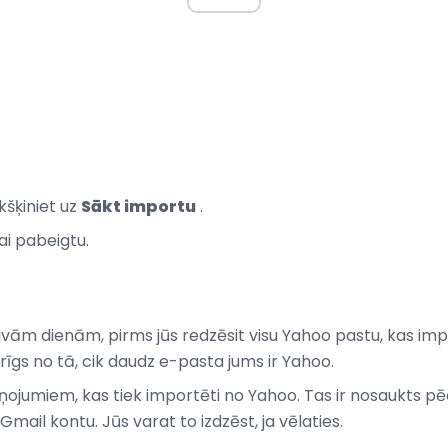
kšķiniet uz
Sākt importu
.
ai pabeigtu.
divām dienām, pirms jūs redzēsit visu Yahoo pastu, kas i
arīgs no tā, cik daudz e-pasta jums ir Yahoo.
ziņojumiem, kas tiek importēti no Yahoo. Tas ir nosaukts p
mail kontu. Jūs varat to izdzēst, ja vēlaties.