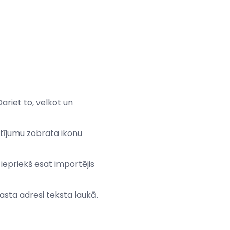
ariet to, velkot un
atījumu zobrata ikonu
 iepriekš esat importējis
asta adresi teksta laukā.