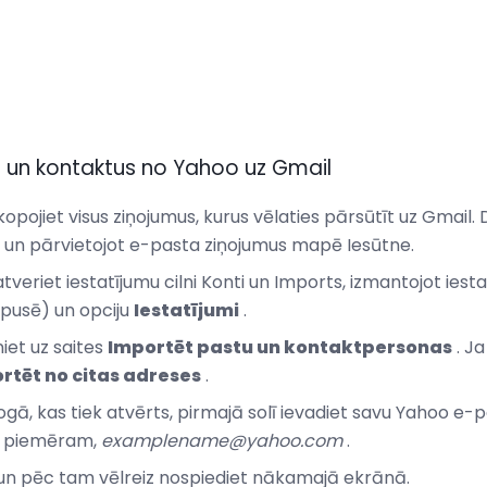
s un kontaktus no Yahoo uz Gmail
ojiet visus ziņojumus, kurus vēlaties pārsūtīt uz Gmail. D
s un pārvietojot e-pasta ziņojumus mapē Iesūtne.
veriet iestatījumu cilni Konti un Imports, izmantojot iest
 pusē) un opciju
Iestatījumi
.
niet uz saites
Importēt pastu un kontaktpersonas
. Ja
rtēt no citas adreses
.
ogā, kas tiek atvērts, pirmajā solī ievadiet savu Yahoo e-p
i, piemēram,
examplename@yahoo.com
.
un pēc tam vēlreiz nospiediet nākamajā ekrānā.