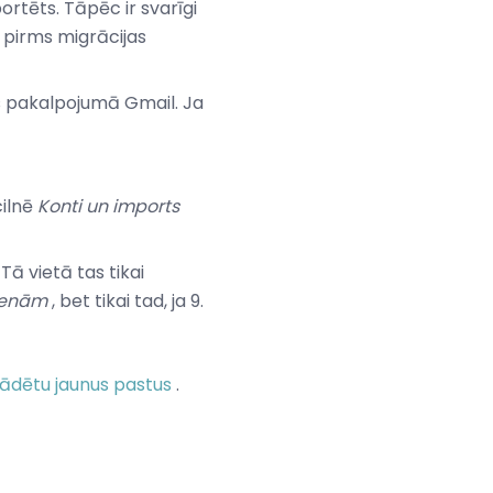
rtēts. Tāpēc ir svarīgi
pirms migrācijas
as pakalpojumā Gmail. Ja
cilnē
Konti un imports
ā vietā tas tikai
dienām
, bet tikai tad, ja 9.
elādētu jaunus pastus
.