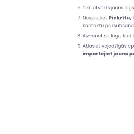
Tiks atvērts jauns logs
Nospiediet
Piekrītu,
l
kontaktu pārsūtīšana
Aizveriet šo logu, kad 
Atlasiet vajadzīgās op
importējiet jauno 