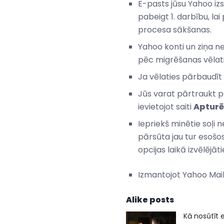
E-pasts jūsu Yahoo iz
pabeigt 1. darbību, la
procesa sākšanas.
Yahoo konti un ziņa n
pēc migrēšanas vēlati
Ja vēlaties pārbaudīt 
Jūs varat pārtraukt p
ievietojot saiti
Apturē
Iepriekš minētie soļi n
pārsūta jau tur esošos
opcijas laikā izvēlējāti
Izmantojot Yahoo Mail
Alike posts
Kā nosūtīt