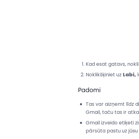
Kad esat gatavs, nokli
Noklikšķiniet uz
Labi,
l
Padomi
Tas var aizņemt līdz 
Gmail, taču tas ir atk
Gmail izveido etiķeti 
pārsūta pastu uz jūsu G