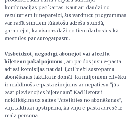
kombinācijas pēc kārtas. Kaut arī daudzi no
rezultātiem ir nepareizi, šīs vārdnīcu programmas
var radīt simtiem tūkstošu adrešu stundā,
garantējot, ka vismaz daži no tiem darbosies kā
mēstules par surogātpastu.
Visbeidzot, negodīgi abonējot vai atceltu
biļetenu pakalpojumus
, arī pārdos jūsu e-pasta
adresi komisijas naudai. Ļoti bieži sastopamā
abonēšanas taktika ir domāt, ka miljoniem cilvēku
ir maldinošs e-pasta ziņojums ar nepatiesu "jūs
esat pievienojies biļetenam". Kad lietotāji
noklikšķina uz saites "Atteikties no abonēšanas",
viņi faktiski apstiprina, ka viņu e-pasta adresē ir
reāla persona.