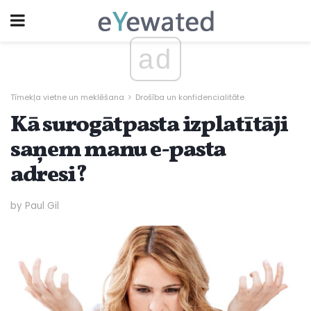
ad
Tīmekļa vietne un meklēšana
Drošība un konfidencialitāte
Kā surogātpasta izplatītāji
saņem manu e-pasta
adresi?
by Paul Gil