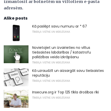
izmantosit ar botnetēm un viltotiem e-pasta
adresēm.
Alike posts
Kā paslēpt savu numuru ar * 67
TĪMEKĻA VIETNE UN MEKLĒŠANA
Novietojiet un izvairieties no viltus
tiešsaistes labdarības / katastrofu
palīdzības veida izkrāpšanu
TĪMEKĻA VIETNE UN MEKLĒŠANA
Kā uzraudzīt un aizsargāt savu tiešsaistes
reputāciju
TĪMEKĻA VIETNE UN MEKLĒŠANA
Insecure.org ir Top 125 tīkla drošības rīki
TĪMEKĻA VIETNE UN MEKLĒŠANA