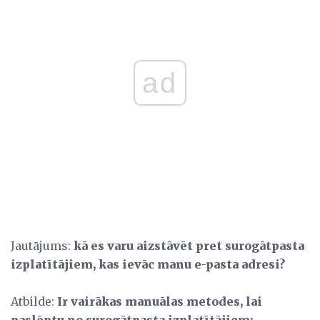
ad
Jautājums:
kā es varu aizstāvēt pret surogātpasta
izplatītājiem, kas ievāc manu e-pasta adresi?
Atbilde:
Ir vairākas manuālas metodes, lai
paslēptu no surogātpasta izplatītājiem: