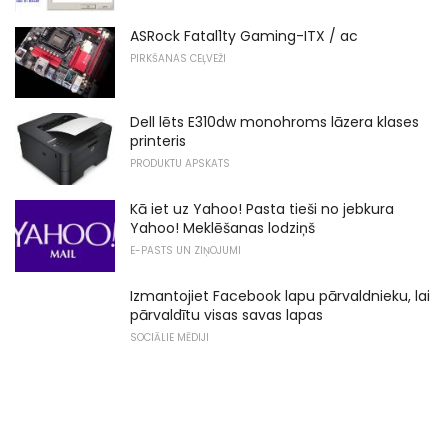
ASRock Fatal1ty Gaming-ITX / ac
PIRKŠANAS CEĻVEŽI
Dell lēts E310dw monohroms lāzera klases
printeris
PRODUKTU APSKATS
Kā iet uz Yahoo! Pasta tieši no jebkura
Yahoo! Meklēšanas lodziņš
E-PASTS UN ZIŅOJUMI
Izmantojiet Facebook lapu pārvaldnieku, lai
pārvaldītu visas savas lapas
SOCIĀLIE MĒDIJI