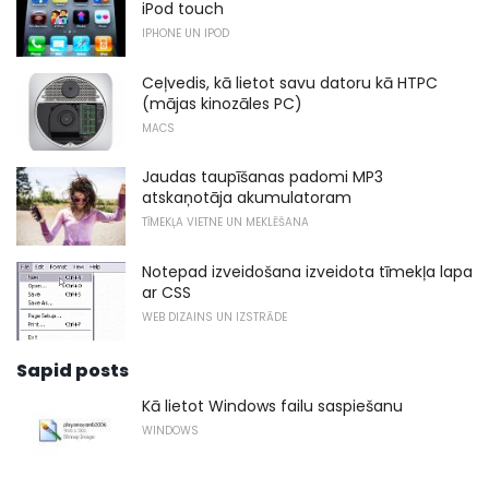
iPod touch
IPHONE UN IPOD
Ceļvedis, kā lietot savu datoru kā HTPC
(mājas kinozāles PC)
MACS
Jaudas taupīšanas padomi MP3
atskaņotāja akumulatoram
TĪMEKĻA VIETNE UN MEKLĒŠANA
Notepad izveidošana izveidota tīmekļa lapa
ar CSS
WEB DIZAINS UN IZSTRĀDE
Sapid posts
Kā lietot Windows failu saspiešanu
WINDOWS