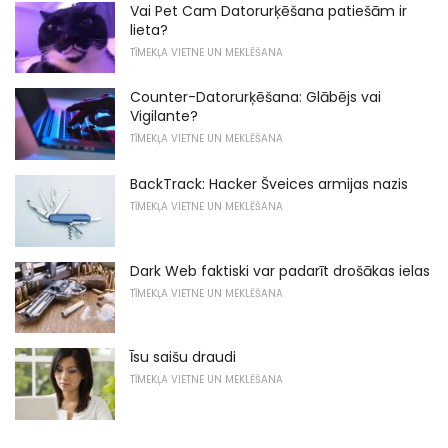
Vai Pet Cam Datorurķēšana patiešām ir
lieta?
TĪMEKĻA VIETNE UN MEKLĒŠANA
Counter-Datorurķēšana: Glābējs vai
Vigilante?
TĪMEKĻA VIETNE UN MEKLĒŠANA
BackTrack: Hacker Šveices armijas nazis
TĪMEKĻA VIETNE UN MEKLĒŠANA
Dark Web faktiski var padarīt drošākas ielas
TĪMEKĻA VIETNE UN MEKLĒŠANA
Īsu saišu draudi
TĪMEKĻA VIETNE UN MEKLĒŠANA