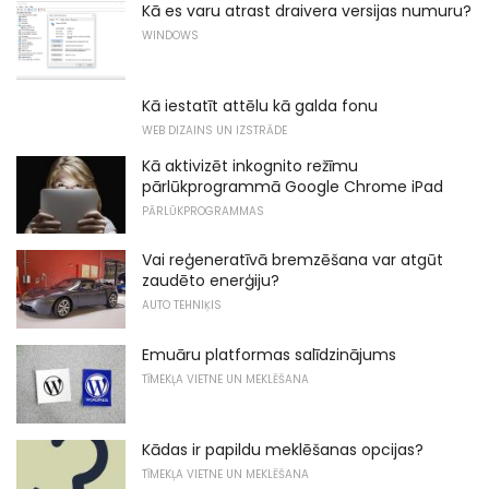
Kā es varu atrast draivera versijas numuru?
WINDOWS
Kā iestatīt attēlu kā galda fonu
WEB DIZAINS UN IZSTRĀDE
Kā aktivizēt inkognito režīmu
pārlūkprogrammā Google Chrome iPad
PĀRLŪKPROGRAMMAS
Vai reģeneratīvā bremzēšana var atgūt
zaudēto enerģiju?
AUTO TEHNIĶIS
Emuāru platformas salīdzinājums
TĪMEKĻA VIETNE UN MEKLĒŠANA
Kādas ir papildu meklēšanas opcijas?
TĪMEKĻA VIETNE UN MEKLĒŠANA