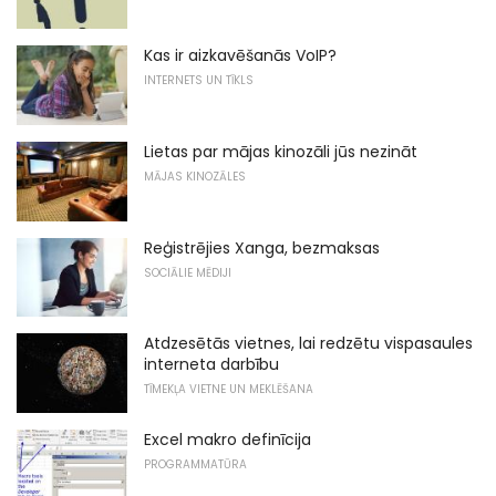
Kas ir aizkavēšanās VoIP?
INTERNETS UN TĪKLS
Lietas par mājas kinozāli jūs nezināt
MĀJAS KINOZĀLES
Reģistrējies Xanga, bezmaksas
SOCIĀLIE MĒDIJI
Atdzesētās vietnes, lai redzētu vispasaules
interneta darbību
TĪMEKĻA VIETNE UN MEKLĒŠANA
Excel makro definīcija
PROGRAMMATŪRA