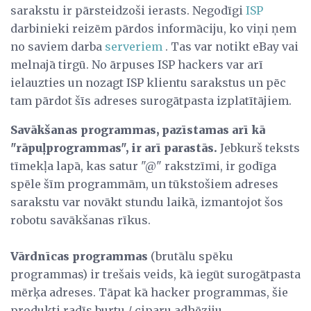
sarakstu ir pārsteidzoši ierasts. Negodīgi
ISP
darbinieki reizēm pārdos informāciju, ko viņi ņem
no saviem darba
serveriem
. Tas var notikt eBay vai
melnajā tirgū. No ārpuses ISP hackers var arī
ielauzties un nozagt ISP klientu sarakstus un pēc
tam pārdot šīs adreses surogātpasta izplatītājiem.
Savākšanas programmas, pazīstamas arī kā
"rāpuļprogrammas", ir arī parastās.
Jebkurš teksts
tīmekļa lapā, kas satur "@" rakstzīmi, ir godīga
spēle šīm programmām, un tūkstošiem adreses
sarakstu var novākt stundu laikā, izmantojot šos
robotu savākšanas rīkus.
Vārdnīcas programmas
(brutālu spēku
programmas) ir trešais veids, kā iegūt surogātpasta
mērķa adreses. Tāpat kā hacker programmas, šie
produkti radīs burtu / ciparu adhēziju