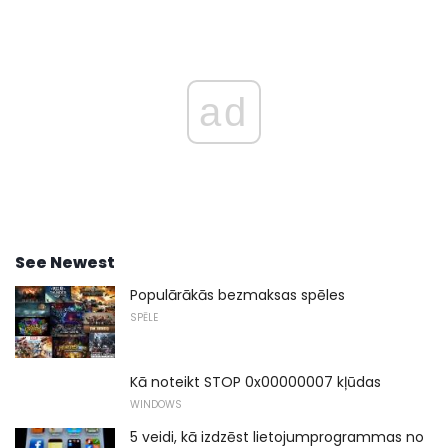
ad
See Newest
Populārākās bezmaksas spēles
SPĒLE
Kā noteikt STOP 0x00000007 kļūdas
WINDOWS
5 veidi, kā izdzēst lietojumprogrammas no