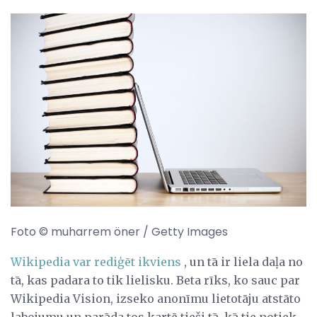
Foto © muharrem öner / Getty Images
Wikipedia var rediģēt ikviens
, un tā ir liela daļa no
tā, kas padara to tik lielisku. Beta rīks, ko sauc par
Wikipedia Vision, izseko anonīmu lietotāju atstāto
labojumu un parāda tos kartē tieši tā, kā tie notiek,