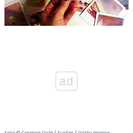
ad
Foto © Carmen Gold / EyeEm / Getty Images