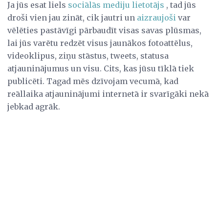
Ja jūs esat liels
sociālās mediju lietotājs
, tad jūs
droši vien jau zināt, cik jautri un
aizraujoši
var
vēlēties pastāvīgi pārbaudīt visas savas plūsmas,
lai jūs varētu redzēt visus jaunākos fotoattēlus,
videoklipus, ziņu stāstus, tweets, statusa
atjauninājumus un visu. Cits, kas jūsu tīklā tiek
publicēti. Tagad mēs dzīvojam vecumā, kad
reāllaika atjauninājumi internetā ir svarīgāki nekā
jebkad agrāk.