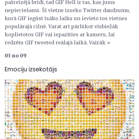
pašreizējā brīdī, tad GIF Hell ir tas, kas jums
nepieciešams. Šī vietne izseko Twitter daudzumu,
kurā GIF iegūst īsāko laiku un ievieto tos vietnes
populārajā cilnē. Varat arī pārlūkot visbiežāk
koplietotos GIF vai iepazīties ar kameru, lai
redzētu GIF tweeted reālajā laikā. Vairāk »
03 no 09
Emociju izsekotājs