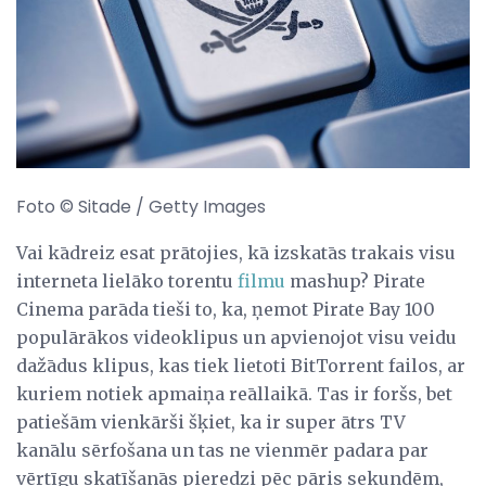
Foto © Sitade / Getty Images
Vai kādreiz esat prātojies, kā izskatās trakais visu
interneta lielāko torentu
filmu
mashup? Pirate
Cinema parāda tieši to, ka, ņemot Pirate Bay 100
populārākos videoklipus un apvienojot visu veidu
dažādus klipus, kas tiek lietoti BitTorrent failos, ar
kuriem notiek apmaiņa reāllaikā. Tas ir foršs, bet
patiešām vienkārši šķiet, ka ir super ātrs TV
kanālu sērfošana un tas ne vienmēr padara par
vērtīgu skatīšanās pieredzi pēc pāris sekundēm,