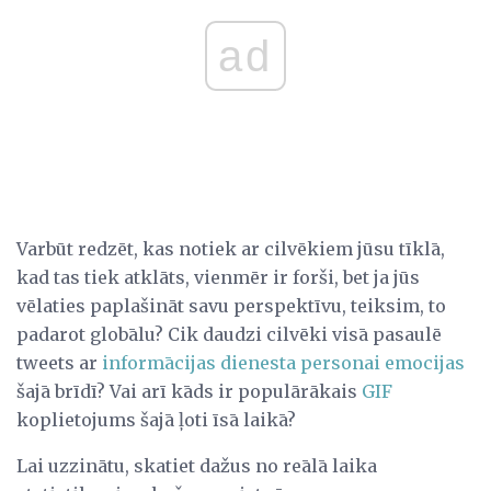
ad
Varbūt redzēt, kas notiek ar cilvēkiem jūsu tīklā,
kad tas tiek atklāts, vienmēr ir forši, bet ja jūs
vēlaties paplašināt savu perspektīvu, teiksim, to
padarot globālu? Cik daudzi cilvēki visā pasaulē
tweets ar
informācijas dienesta personai emocijas
šajā brīdī? Vai arī kāds ir populārākais
GIF
koplietojums šajā ļoti īsā laikā?
Lai uzzinātu, skatiet dažus no reālā laika