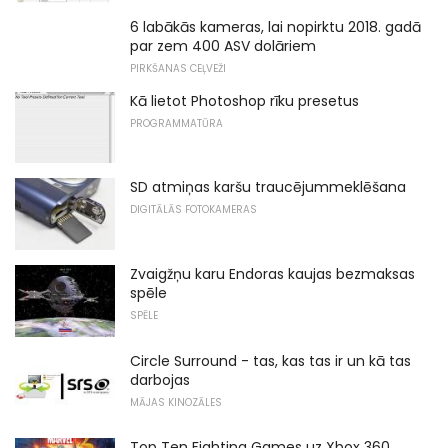
6 labākās kameras, lai nopirktu 2018. gadā
par zem 400 ASV dolāriem
PIRKŠANAS CEĻVEŽI
Kā lietot Photoshop rīku presetus
PROGRAMMATŪRA
SD atmiņas karšu traucējummeklēšana
DIGITĀLĀS FOTOKAMERAS
Zvaigžņu karu Endoras kaujas bezmaksas
spēle
SPĒLE
Circle Surround - tas, kas tas ir un kā tas
darbojas
MĀJAS KINOZĀLES
Top Ten Fighting Games uz Xbox 360