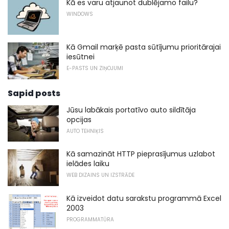
Kā es varu atjaunot dublējamo failu?
WINDOWS
Kā Gmail marķē pasta sūtījumu prioritārajai
iesūtnei
E-PASTS UN ZIŅOJUMI
Sapid posts
Jūsu labākais portatīvo auto sildītāja
opcijas
AUTO TEHNIĶIS
Kā samazināt HTTP pieprasījumus uzlabot
ielādes laiku
WEB DIZAINS UN IZSTRĀDE
Kā izveidot datu sarakstu programmā Excel
2003
PROGRAMMATŪRA