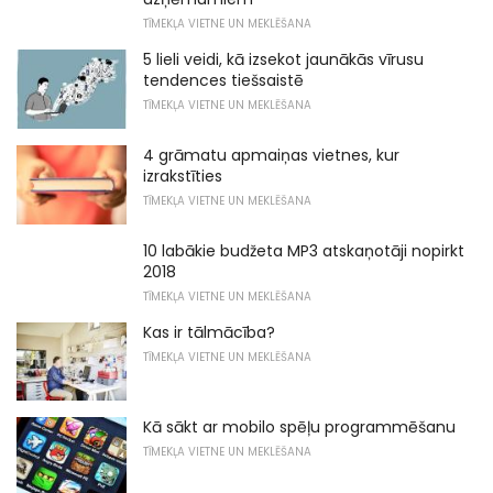
TĪMEKĻA VIETNE UN MEKLĒŠANA
5 lieli veidi, kā izsekot jaunākās vīrusu
tendences tiešsaistē
TĪMEKĻA VIETNE UN MEKLĒŠANA
4 grāmatu apmaiņas vietnes, kur
izrakstīties
TĪMEKĻA VIETNE UN MEKLĒŠANA
10 labākie budžeta MP3 atskaņotāji nopirkt
2018
TĪMEKĻA VIETNE UN MEKLĒŠANA
Kas ir tālmācība?
TĪMEKĻA VIETNE UN MEKLĒŠANA
Kā sākt ar mobilo spēļu programmēšanu
TĪMEKĻA VIETNE UN MEKLĒŠANA