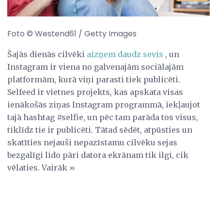
Foto © Westend61 / Getty Images
Šajās dienās cilvēki
aizņem daudz sevis
, un
Instagram ir viena no galvenajām sociālajām
platformām, kurā viņi parasti tiek publicēti.
Selfeed ir vietnes projekts, kas apskata visas
ienākošās ziņas Instagram programmā, iekļaujot
tajā hashtag #selfie, un pēc tam parāda tos visus,
tiklīdz tie ir publicēti. Tātad sēdēt, atpūsties un
skatīties nejauši nepazīstamu cilvēku sejas
bezgalīgi lido pāri datora ekrānam tik ilgi, cik
vēlaties. Vairāk »