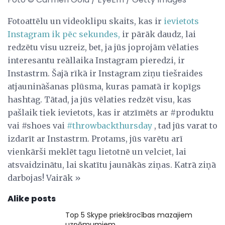
Fotoattēlu un videoklipu skaits, kas ir
ievietots
Instagram ik pēc sekundes,
ir pārāk daudz, lai
redzētu visu uzreiz, bet, ja jūs joprojām vēlaties
interesantu reāllaika Instagram pieredzi, ir
Instastrm. Šajā rīkā ir Instagram ziņu tiešraides
atjaunināšanas plūsma, kuras pamatā ir kopīgs
hashtag. Tātad, ja jūs vēlaties redzēt visu, kas
pašlaik tiek ievietots, kas ir atzīmēts ar #produktu
vai #shoes vai
#throwbackthursday
, tad jūs varat to
izdarīt ar Instastrm. Protams, jūs varētu arī
vienkārši meklēt tagu lietotnē un velciet, lai
atsvaidzinātu, lai skatītu jaunākās ziņas. Katrā ziņā
darbojas! Vairāk »
Alike posts
Top 5 Skype priekšrocības mazajiem
uzņēmumiem