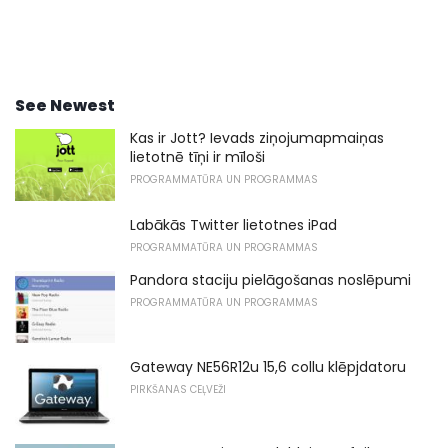
See Newest
Kas ir Jott? Ievads ziņojumapmaiņas
lietotnē tīņi ir mīloši
PROGRAMMATŪRA UN PROGRAMMAS
Labākās Twitter lietotnes iPad
PROGRAMMATŪRA UN PROGRAMMAS
Pandora staciju pielāgošanas noslēpumi
PROGRAMMATŪRA UN PROGRAMMAS
Gateway NE56R12u 15,6 collu klēpjdatoru
PIRKŠANAS CEĻVEŽI