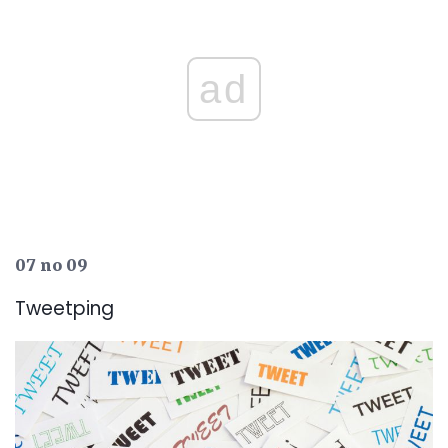
ad
07 no 09
Tweetping