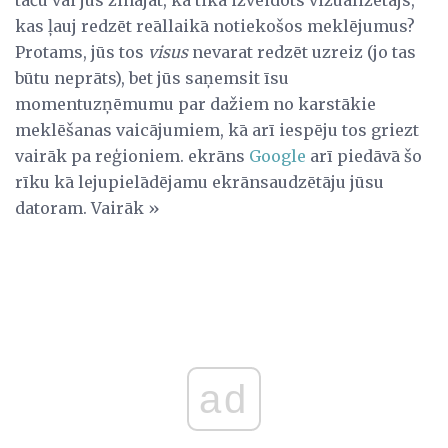
kas ļauj redzēt reāllaikā notiekošos meklējumus?
Protams, jūs tos
visus
nevarat redzēt uzreiz (jo tas
būtu neprāts), bet jūs saņemsit īsu
momentuzņēmumu par dažiem no karstākie
meklēšanas vaicājumiem, kā arī iespēju tos griezt
vairāk pa reģioniem. ekrāns
Google
arī piedāvā šo
rīku kā lejupielādējamu ekrānsaudzētāju jūsu
datoram. Vairāk »
ad