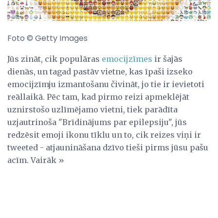
Foto © Getty Images
Jūs zināt, cik populāras
emocijzīmes
ir šajās
dienās, un tagad pastāv vietne, kas īpaši izseko
emocijzīmju izmantošanu čivināt, jo tie ir ievietoti
reāllaikā. Pēc tam, kad pirmo reizi apmeklējāt
uznirstošo uzlīmējamo vietni, tiek parādīta
uzjautrinoša "Brīdinājums par epilepsiju", jūs
redzēsit emoji ikonu tīklu un to, cik reizes viņi ir
tweeted - atjaunināšana dzīvo tieši pirms jūsu pašu
acīm. Vairāk »