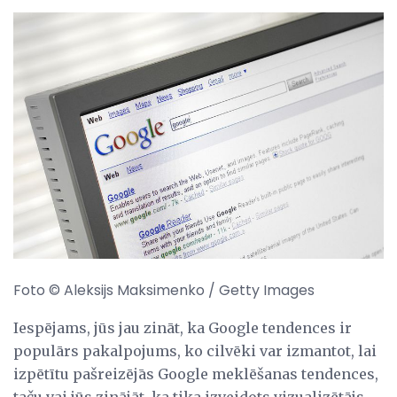
Foto © Aleksijs Maksimenko / Getty Images
Iespējams, jūs jau zināt, ka Google tendences ir
populārs pakalpojums, ko cilvēki var izmantot, lai
izpētītu pašreizējās Google meklēšanas tendences,
taču vai jūs zinājāt, ka tika izveidots vizualizētājs,