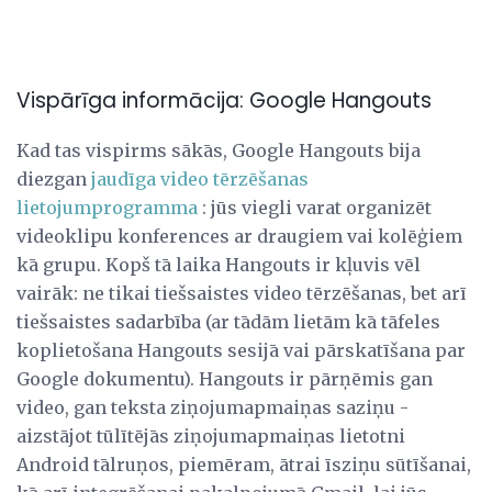
Vispārīga informācija: Google Hangouts
Kad tas vispirms sākās, Google Hangouts bija
diezgan
jaudīga video tērzēšanas
lietojumprogramma
: jūs viegli varat organizēt
videoklipu konferences ar draugiem vai kolēģiem
kā grupu. Kopš tā laika Hangouts ir kļuvis vēl
vairāk: ne tikai tiešsaistes video tērzēšanas, bet arī
tiešsaistes sadarbība (ar tādām lietām kā tāfeles
koplietošana Hangouts sesijā vai pārskatīšana par
Google dokumentu). Hangouts ir pārņēmis gan
video, gan teksta ziņojumapmaiņas saziņu -
aizstājot tūlītējās ziņojumapmaiņas lietotni
Android tālruņos, piemēram, ātrai īsziņu sūtīšanai,