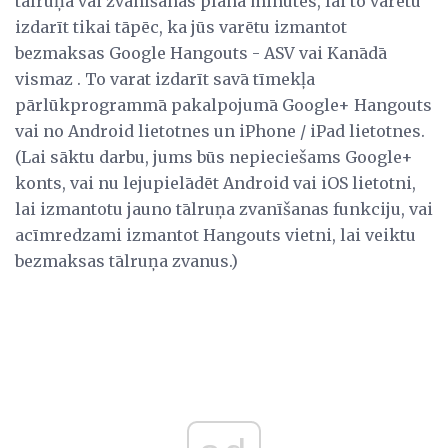
tālruņa vai zvanīšanas plāna minūtes, lai to varētu
izdarīt tikai tāpēc, ka jūs varētu izmantot
bezmaksas Google Hangouts - ASV vai Kanādā
vismaz . To varat izdarīt savā tīmekļa
pārlūkprogrammā pakalpojumā Google+ Hangouts
vai no Android lietotnes un iPhone / iPad lietotnes.
(Lai sāktu darbu, jums būs nepieciešams Google+
konts, vai nu lejupielādēt Android vai iOS lietotni,
lai izmantotu jauno tālruņa zvanīšanas funkciju, vai
acīmredzami izmantot Hangouts vietni, lai veiktu
bezmaksas tālruņa zvanus.)