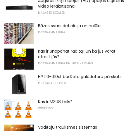
Augstas izšķirtspējas (HD) opcijas digitālās
video ierakstīšanai
MĀJAS KINOZĀLES
Bāzes svars definīcija un nolūks
PROGRAMMATŪRA
Kas ir Snapchat rādītāji un kā jūs varat
atrast jūs?
PROGRAMMATŪRA UN PROGRAMMAS
HP 110-010xt budžeta galddatoru pārskats
PIRKŠANAS CEĻVEŽI
Kas ir M3U8 fails?
WINDOWS
Vadītāju trauksmes sistēmas