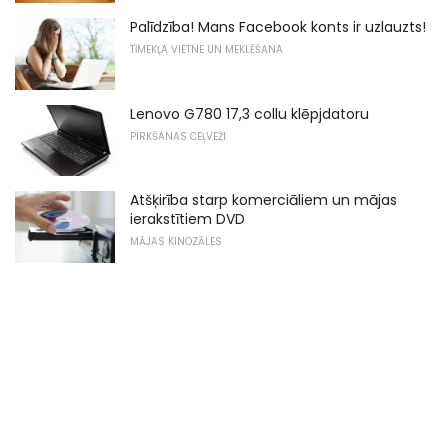
Palīdzība! Mans Facebook konts ir uzlauzts!
TĪMEKĻA VIETNE UN MEKLĒŠANA
Lenovo G780 17,3 collu klēpjdatoru
PIRKŠANAS CEĻVEŽI
Atšķirība starp komerciāliem un mājas
ierakstītiem DVD
MĀJAS KINOZĀLES