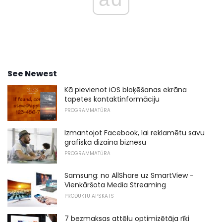
See Newest
Kā pievienot iOS bloķēšanas ekrāna
tapetes kontaktinformāciju
PROGRAMMATŪRA
Izmantojot Facebook, lai reklamētu savu
grafiskā dizaina biznesu
PROGRAMMATŪRA
Samsung: no AllShare uz SmartView -
Vienkāršota Media Streaming
PRODUKTU APSKATS
7 bezmaksas attēlu optimizētāja rīki