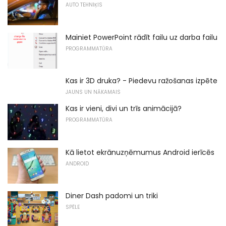
AUTO TEHNIĶIS
Mainiet PowerPoint rādīt failu uz darba failu
PROGRAMMATŪRA
Kas ir 3D druka? - Piedevu ražošanas izpēte
JAUNS UN NĀKAMAIS
Kas ir vieni, divi un trīs animācijā?
PROGRAMMATŪRA
Kā lietot ekrānuzņēmumus Android ierīcēs
ANDROID
Diner Dash padomi un triki
SPĒLE