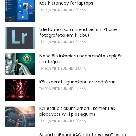
Kas ir standby for laptops
TĪMEKĻA VIETNE UN MEKLĒŠANA
5 lietotnes, kurām Android un iPhone
fotografētājiem ir jābūt
TĪMEKĻA VIETNE UN MEKLĒŠANA
5 sociālo inženieru nodarbināto kopīgās
stratēģijas
TĪMEKĻA VIETNE UN MEKLĒŠANA
Kā uzņemt uguņošanu ar viedtālruni
TĪMEKĻA VIETNE UN MEKLĒŠANA
Kā ietaupīt akumulatoru, kamēr tiek
piedāvāts WiFi pieslēgums
TĪMEKĻA VIETNE UN MEKLĒŠANA
SoundingBoard AAC lietotnes iespējas no