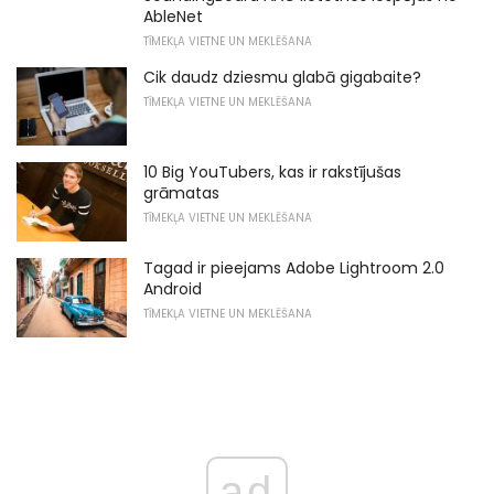
AbleNet
TĪMEKĻA VIETNE UN MEKLĒŠANA
Cik daudz dziesmu glabā gigabaite?
TĪMEKĻA VIETNE UN MEKLĒŠANA
10 Big YouTubers, kas ir rakstījušas
grāmatas
TĪMEKĻA VIETNE UN MEKLĒŠANA
Tagad ir pieejams Adobe Lightroom 2.0
Android
TĪMEKĻA VIETNE UN MEKLĒŠANA
ad