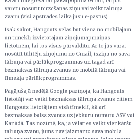
kā arī integrēšanai pakalpojumā Gmail, lai jūs
varētu nosūtīt tērzēšanas ziņu vai veikt tālruņa
zvanu (visi apstrādes laikā jūsu e-pastus).
Īsāk sakot, Hangouts vēlas būt viena no mobilajām
un tīmeklī izvietotajām ziņojumapmaiņas
lietotnēm, lai tos visus pārvaldītu. Ar to jūs varat
nosūtīt tūlītēju ziņojumu no Gmail, īsziņu no sava
tālruņa vai pārlūkprogrammas un tagad arī
bezmaksas tālruņa zvanus no mobilā tālruņa vai
tīmekļa pārlūkprogrammas.
Pagājušajā nedēļā Google paziņoja, ka Hangouts
lietotāji var veikt bezmaksas tālruņa zvanus citiem
Hangouts lietotājiem visā tīmeklī, kā arī
bezmaksas balss zvanus uz jebkuru numuru ASV vai
Kanādā. Tas nozīmē, ka, ja vēlaties veikt vienkāršu
tālruņa zvanu, jums nav jāizmanto sava mobilā