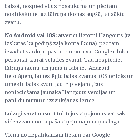
balsot, nospiediet uz nosaukuma un pēc tam
noklikšķiniet uz tālruņa ikonas augšā, lai sāktu
zvanu.
No Android vai iOS:
atveriet lietotni Hangouts (tā
izskatās kā pēdiņš zaļā konta ikonā), pēc tam
ievadiet vārdu, e-pastu, numuru vai Google+ loku
personai, kurai vēlaties zvanīt. Tad nospiediet
tālruņa ikonu, un jums ir labi iet. Android
lietotājiem, lai ieslēgtu balss zvanus, iOS ierīcēs un
tīmeklī, balss zvani jau ir pieejami, būs
nepieciešama jaunākā Hangouts versijas un
papildu numuru izsaukšanas ierīce.
Līdzīgi varat nosūtīt tūlītējos ziņojumus vai sākt
videozvanu no tā paša ziņojumapmaiņas loga.
Viena no nepatīkamām lietām par Google