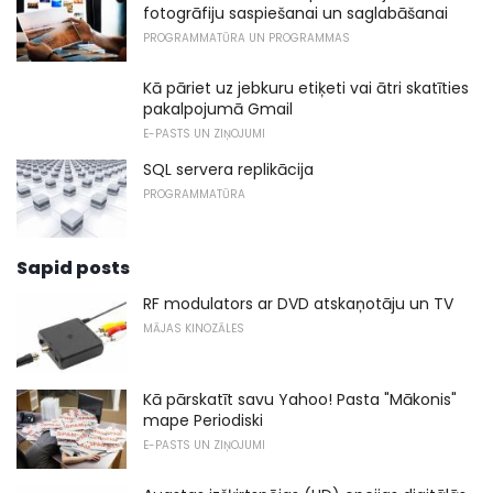
fotogrāfiju saspiešanai un saglabāšanai
PROGRAMMATŪRA UN PROGRAMMAS
Kā pāriet uz jebkuru etiķeti vai ātri skatīties
pakalpojumā Gmail
E-PASTS UN ZIŅOJUMI
SQL servera replikācija
PROGRAMMATŪRA
Sapid posts
RF modulators ar DVD atskaņotāju un TV
MĀJAS KINOZĀLES
Kā pārskatīt savu Yahoo! Pasta "Mākonis"
mape Periodiski
E-PASTS UN ZIŅOJUMI