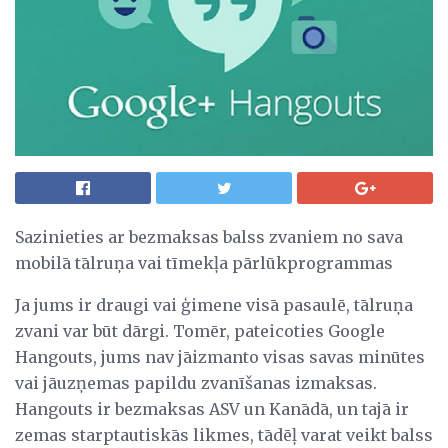
Sazinieties ar bezmaksas balss zvaniem no sava
mobilā tālruņa vai tīmekļa pārlūkprogrammas
Ja jums ir draugi vai ģimene visā pasaulē, tālruņa
zvani var būt dārgi. Tomēr, pateicoties Google
Hangouts, jums nav jāizmanto visas savas minūtes
vai jāuzņemas papildu zvanīšanas izmaksas.
Hangouts ir bezmaksas ASV un Kanādā, un tajā ir
zemas starptautiskās likmes, tādēļ varat veikt balss