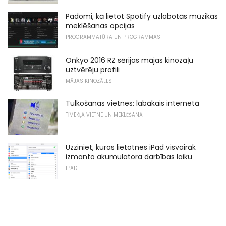
Padomi, kā lietot Spotify uzlabotās mūzikas
meklēšanas opcijas
PROGRAMMATŪRA UN PROGRAMMAS
Onkyo 2016 RZ sērijas mājas kinozāļu
uztvērēju profili
MĀJAS KINOZĀLES
Tulkošanas vietnes: labākais internetā
TĪMEKĻA VIETNE UN MEKLĒŠANA
Uzziniet, kuras lietotnes iPad visvairāk
izmanto akumulatora darbības laiku
IPAD