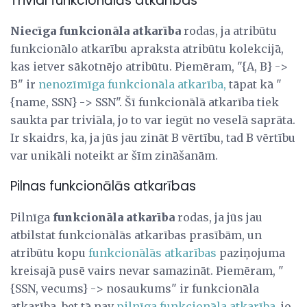
Trivial funkcionālās atkarības
Niecīga funkcionāla atkarība
rodas, ja atribūtu
funkcionālo atkarību apraksta atribūtu kolekcijā,
kas ietver sākotnējo atribūtu. Piemēram, "{A, B} ->
B" ir
nenozīmīga funkcionāla atkarība,
tāpat kā "
{name, SSN} -> SSN". Šī funkcionālā atkarība tiek
saukta par triviāla, jo to var iegūt no veselā saprāta.
Ir skaidrs, ka, ja jūs jau zināt B vērtību, tad B vērtību
var unikāli noteikt ar šīm zināšanām.
Pilnas funkcionālās atkarības
Pilnīga
funkcionāla atkarība
rodas, ja jūs jau
atbilstat funkcionālās atkarības prasībām, un
atribūtu kopu
funkcionālās atkarības
paziņojuma
kreisajā pusē vairs nevar samazināt. Piemēram, "
{SSN, vecums} -> nosaukums" ir funkcionāla
atkarība, bet tā nav
pilnīga funkcionāla atkarība,
jo