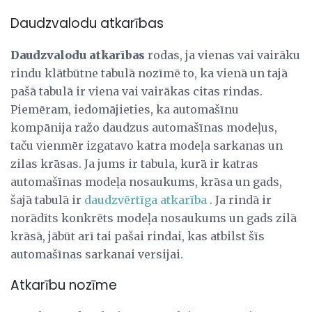
Daudzvalodu atkarības
Daudzvalodu atkarības
rodas, ja vienas vai vairāku
rindu klātbūtne tabulā nozīmē to, ka vienā un tajā
pašā tabulā ir viena vai vairākas citas rindas.
Piemēram, iedomājieties, ka automašīnu
kompānija ražo daudzus automašīnas modeļus,
taču vienmēr izgatavo katra modeļa sarkanas un
zilas krāsas. Ja jums ir tabula, kurā ir katras
automašīnas modeļa nosaukums, krāsa un gads,
šajā tabulā ir
daudzvērtīga atkarība
. Ja rindā ir
norādīts konkrēts modeļa nosaukums un gads zilā
krāsā, jābūt arī tai pašai rindai, kas atbilst šīs
automašīnas sarkanai versijai.
Atkarību nozīme