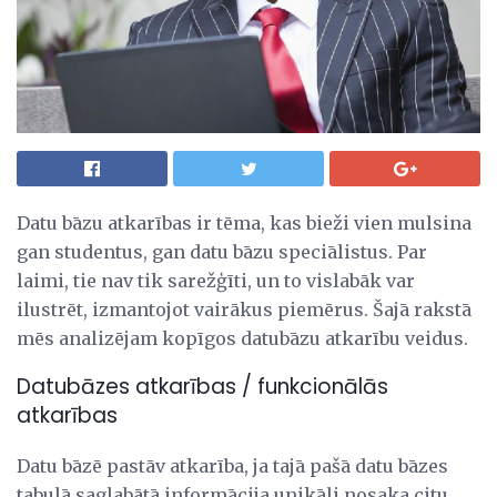
Datu bāzu atkarības ir tēma, kas bieži vien mulsina
gan studentus, gan datu bāzu speciālistus. Par
laimi, tie nav tik sarežģīti, un to vislabāk var
ilustrēt, izmantojot vairākus piemērus. Šajā rakstā
mēs analizējam kopīgos datubāzu atkarību veidus.
Datubāzes atkarības / funkcionālās
atkarības
Datu bāzē pastāv atkarība, ja tajā pašā datu bāzes
tabulā saglabātā informācija unikāli nosaka citu