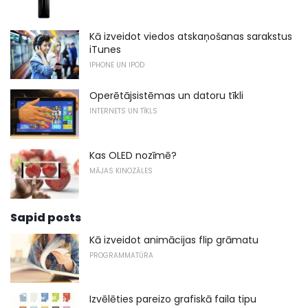
Kā izveidot viedos atskaņošanas sarakstus
iTunes
IPHONE UN IPOD
Operētājsistēmas un datoru tīkli
INTERNETS UN TĪKLS
Kas OLED nozīmē?
MĀJAS KINOZĀLES
Sapid posts
Kā izveidot animācijas flip grāmatu
PROGRAMMATŪRA
Izvēlēties pareizo grafiskā faila tipu