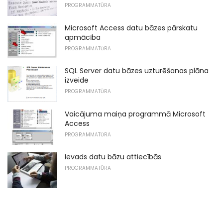
PROGRAMMATŪRA
Microsoft Access datu bāzes pārskatu
apmācība
PROGRAMMATŪRA
SQL Server datu bāzes uzturēšanas plāna
izveide
PROGRAMMATŪRA
Vaicājuma maiņa programmā Microsoft
Access
PROGRAMMATŪRA
Ievads datu bāzu attiecībās
PROGRAMMATŪRA