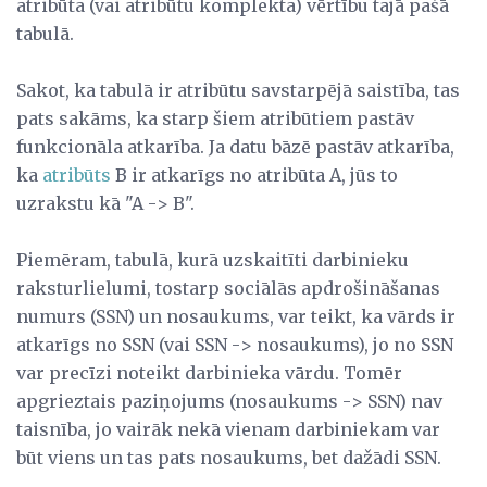
atribūta (vai atribūtu komplekta) vērtību tajā pašā
tabulā.
Sakot, ka tabulā ir atribūtu savstarpējā saistība, tas
pats sakāms, ka starp šiem atribūtiem pastāv
funkcionāla atkarība. Ja datu bāzē pastāv atkarība,
ka
atribūts
B ir atkarīgs no atribūta A, jūs to
uzrakstu kā "A -> B".
Piemēram, tabulā, kurā uzskaitīti darbinieku
raksturlielumi, tostarp sociālās apdrošināšanas
numurs (SSN) un nosaukums, var teikt, ka vārds ir
atkarīgs no SSN (vai SSN -> nosaukums), jo no SSN
var precīzi noteikt darbinieka vārdu. Tomēr
apgrieztais paziņojums (nosaukums -> SSN) nav
taisnība, jo vairāk nekā vienam darbiniekam var
būt viens un tas pats nosaukums, bet dažādi SSN.