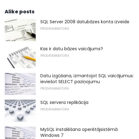
Alike posts
SQL Server 2008 datubāzes konta izveide
PROGRAMMATŪRA
Kas ir datu bāzes vaicājums?
PROGRAMMATŪRA
Datu izgūšana, izmantojot SQL vaicājumus:
ieviešot SELECT paziņojumu
PROGRAMMATŪRA
SQL servera replikācija
PROGRAMMATŪRA
MySQL instalēšana operētājsistēmā
Windows 7