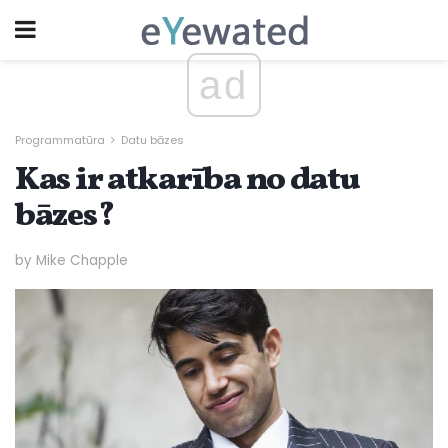
ad
Programmatūra
Datu bāzes
Kas ir atkarība no datu
bāzes?
by Mike Chapple