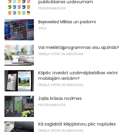
publicēšanas uzdevumam
PROGRAMMATŪRA
Bejeweled Mīklas un padomi
SPĒLE
Vai meklētājprogrammas visu apzinās?
TĪMEKĻA VIETNE UN MEKLĒŠANA
Kāpēc izveidot uzņēmējdarbības vietni
mobilajām ierīcēm?
TĪMEKĻA VIETNE UN MEKLĒŠANA
Zaļās krāsas nozīmes
PROGRAMMATŪRA
Kā saglabāt klēpjdatoru pēc noplūdes
TĪMEKĻA VIETNE UN MEKLĒŠANA