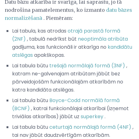
Datu bāzu atkarība ir svarīga, lai saprastu, jo tā
nodrošina pamatelementus, ko izmanto
datu bāzes
normalizēšanā
. Piemēram:
Lai tabula, kas atrodas
otrajā parastā formā
(2NF)
, tabulā nedrīkst būt
neoptimāla atribūta
gadījuma, kas funkcionāli ir atkarīga no
kandidātu
atslēgas
apakškopas.
Lai tabula būtu
trešajā normālajā formā (3NF)
,
katram ne-galvenajam atribūtam jābūt bez
pārveidojošām funkcionālajām atkarībām no
katra kandidāta atslēgas.
Lai tabula būtu
Boyce-Codd normālā formā
(BCNF)
, katrai funkcionālajai atkarībai (izņemot
triviālas atkarības) jābūt uz
superkey
.
Lai tabula būtu
ceturtajā normālajā formā (4NF)
,
tai nav jābūt daudzvērtīgām atkarībām.