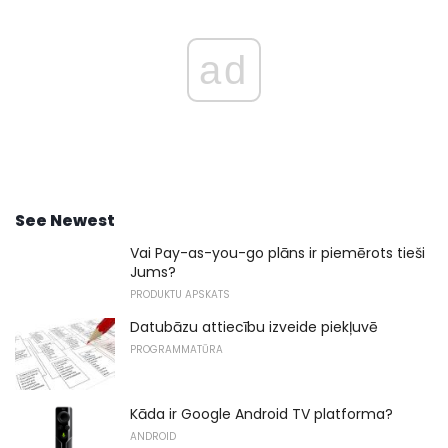
ad
See Newest
Vai Pay-as-you-go plāns ir piemērots tieši
Jums?
PRODUKTU APSKATS
Datubāzu attiecību izveide piekļuvē
PROGRAMMATŪRA
Kāda ir Google Android TV platforma?
ANDROID