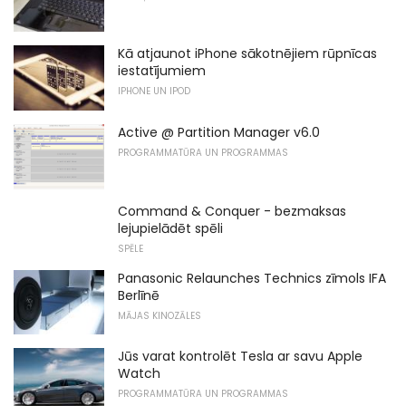
Kā atjaunot iPhone sākotnējiem rūpnīcas
iestatījumiem
IPHONE UN IPOD
Active @ Partition Manager v6.0
PROGRAMMATŪRA UN PROGRAMMAS
Command & Conquer - bezmaksas
lejupielādēt spēli
SPĒLE
Panasonic Relaunches Technics zīmols IFA
Berlīnē
MĀJAS KINOZĀLES
Jūs varat kontrolēt Tesla ar savu Apple
Watch
PROGRAMMATŪRA UN PROGRAMMAS