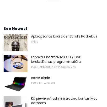
See Newest
Apkrāpšanās kodi Elder Scrolls IV: drebuļi
SPĒLE
Labākais bezmaksas CD / DVD
ierakstīšanas programmatūra
PROGRAMMATŪRA UN PROGRAMMAS
Razer Blade
PRODUKTU APSKATS
Kā pievienot administratora kontus Mac
datoram