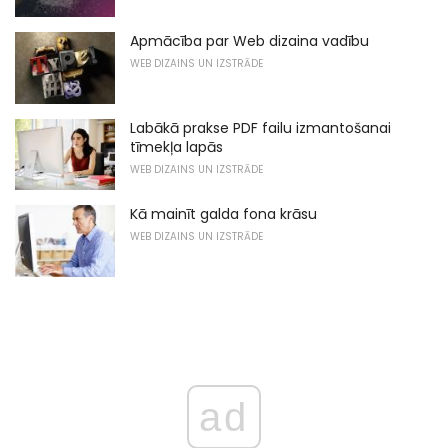
Apmācība par Web dizaina vadību
WEB DIZAINS UN IZSTRĀDE
Labākā prakse PDF failu izmantošanai
tīmekļa lapās
WEB DIZAINS UN IZSTRĀDE
Kā mainīt galda fona krāsu
WEB DIZAINS UN IZSTRĀDE
ad