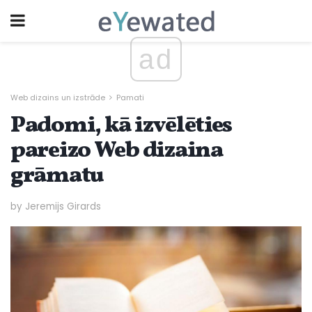
ad
Web dizains un izstrāde
Pamati
Padomi, kā izvēlēties
pareizo Web dizaina
grāmatu
by Jeremijs Girards