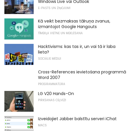
Windows Live vai Outlook
E-PASTS UN ZIŅOJUMI
Kā veikt bezmaksas tālruņa zvanus,
izmantojot Google Hangouts
TĪMEKĻA VIETNE UN MEKLĒŠANA
Hacktivisms: kas tas ir, un vai tā ir laba
lieta?
SOCIĀLIE MĒDIJI
Cross-References ievietošana programmā
Word 2007
PROGRAMMATŪRA
LG V20 Hands-On
PIRKŠANAS CEĻVEŽI
Izveidojiet Jabber balstītu serveri iChat
MACS