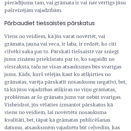
pierādījumu tam, vai grāmata ir vai nav vērtīgs jūsu
pašreizējām vajadzībām.
Pārbaudiet tiešsaistes pārskatus
Viens no veidiem, kā jūs varat novērtēt, vai
grāmata, jauna vai veca, ir laba, ir redzēt, ko citi
cilvēki saka par to. Pārskati tiešsaistē var sniegt
jums zināmu priekšstatu par to, ko sagaidīt no
virsraksta, taču ne visas atsauksmes būs svarīgas
jums. Kāds, kurš vēlējās kaut ko atšķirties no
grāmatas, varēja pārskatīt nosaukumu negatīvi, bet,
tā kā jūsu vajadzības atšķiras no viņu grāmatas,
problēmas ar šo grāmatu jums var nebūt svarīgas.
Visbeidzot, jūs vēlaties izmantot pārskatus kā
vienu no veidiem, lai novērtētu nosaukuma
kvalitāti, bet, tāpat kā grāmatas publicēšanas
datumu, atsauksmēm vajadzētu būt ceļvedim, kas