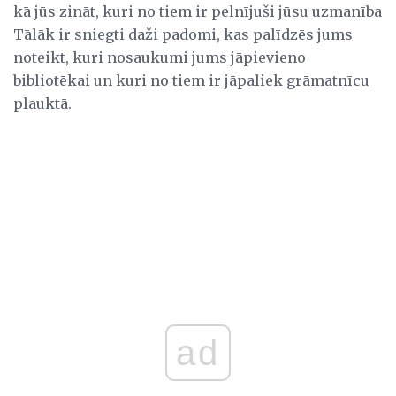
kā jūs zināt, kuri no tiem ir pelnījuši jūsu uzmanība
Tālāk ir sniegti daži padomi, kas palīdzēs jums
noteikt, kuri nosaukumi jums jāpievieno
bibliotēkai un kuri no tiem ir jāpaliek grāmatnīcu
plauktā.
ad