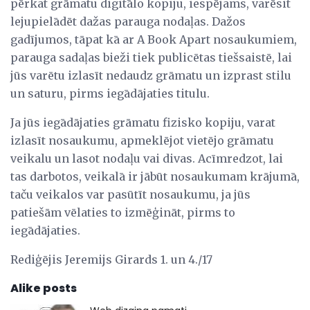
pērkat grāmatu digitālo kopiju, iespējams, varēsit
lejupielādēt dažas parauga nodaļas. Dažos
gadījumos, tāpat kā ar A Book Apart nosaukumiem,
parauga sadaļas bieži tiek publicētas tiešsaistē, lai
jūs varētu izlasīt nedaudz grāmatu un izprast stilu
un saturu, pirms iegādājaties titulu.
Ja jūs iegādājaties grāmatu fizisko kopiju, varat
izlasīt nosaukumu, apmeklējot vietējo grāmatu
veikalu un lasot nodaļu vai divas. Acīmredzot, lai
tas darbotos, veikalā ir jābūt nosaukumam krājumā,
taču veikalos var pasūtīt nosaukumu, ja jūs
patiešām vēlaties to izmēģināt, pirms to
iegādājaties.
Rediģējis Jeremijs Girards 1. un 4./17
Alike posts