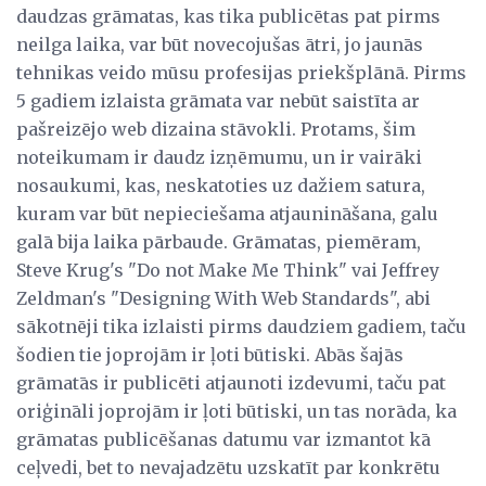
daudzas grāmatas, kas tika publicētas pat pirms
neilga laika, var būt novecojušas ātri, jo jaunās
tehnikas veido mūsu profesijas priekšplānā. Pirms
5 gadiem izlaista grāmata var nebūt saistīta ar
pašreizējo web dizaina stāvokli. Protams, šim
noteikumam ir daudz izņēmumu, un ir vairāki
nosaukumi, kas, neskatoties uz dažiem satura,
kuram var būt nepieciešama atjaunināšana, galu
galā bija laika pārbaude. Grāmatas, piemēram,
Steve Krug's "Do not Make Me Think" vai Jeffrey
Zeldman's "Designing With Web Standards", abi
sākotnēji tika izlaisti pirms daudziem gadiem, taču
šodien tie joprojām ir ļoti būtiski. Abās šajās
grāmatās ir publicēti atjaunoti izdevumi, taču pat
oriģināli joprojām ir ļoti būtiski, un tas norāda, ka
grāmatas publicēšanas datumu var izmantot kā
ceļvedi, bet to nevajadzētu uzskatīt par konkrētu