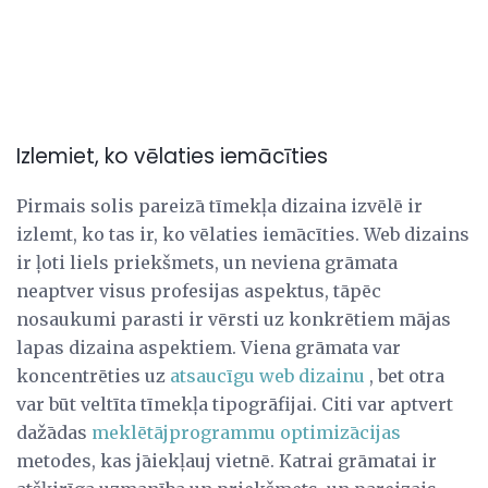
Izlemiet, ko vēlaties iemācīties
Pirmais solis pareizā tīmekļa dizaina izvēlē ir
izlemt, ko tas ir, ko vēlaties iemācīties. Web dizains
ir ļoti liels priekšmets, un neviena grāmata
neaptver visus profesijas aspektus, tāpēc
nosaukumi parasti ir vērsti uz konkrētiem mājas
lapas dizaina aspektiem. Viena grāmata var
koncentrēties uz
atsaucīgu web dizainu
, bet otra
var būt veltīta tīmekļa tipogrāfijai. Citi var aptvert
dažādas
meklētājprogrammu optimizācijas
metodes, kas jāiekļauj vietnē. Katrai grāmatai ir