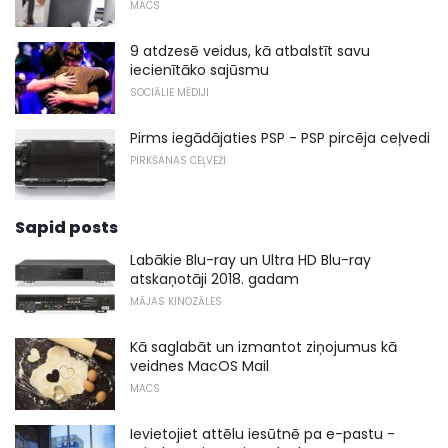
MACS
9 atdzesē veidus, kā atbalstīt savu
iecienītāko sajūsmu
SOCIĀLIE MĒDIJI
Pirms iegādājaties PSP - PSP pircēja ceļvedi
PIRKŠANAS CEĻVEŽI
Sapid posts
Labākie Blu-ray un Ultra HD Blu-ray
atskaņotāji 2018. gadam
MĀJAS KINOZĀLES
Kā saglabāt un izmantot ziņojumus kā
veidnes MacOS Mail
MACS
Ievietojiet attēlu iesūtnē pa e-pastu -