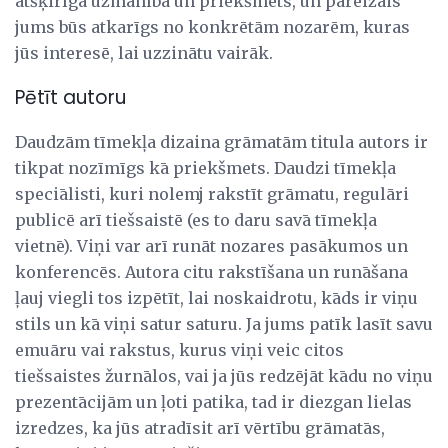
atšķirīga uzmanība un priekšmets, un pareizais
jums būs atkarīgs no konkrētām nozarēm, kuras
jūs interesē, lai uzzinātu vairāk.
Pētīt autoru
Daudzām tīmekļa dizaina grāmatām titula autors ir
tikpat nozīmīgs kā priekšmets. Daudzi tīmekļa
speciālisti, kuri nolemj rakstīt grāmatu, regulāri
publicē arī tiešsaistē (es to daru savā tīmekļa
vietnē). Viņi var arī runāt nozares pasākumos un
konferencēs. Autora citu rakstīšana un runāšana
ļauj viegli tos izpētīt, lai noskaidrotu, kāds ir viņu
stils un kā viņi satur saturu. Ja jums patīk lasīt savu
emuāru vai rakstus, kurus viņi veic citos
tiešsaistes žurnālos, vai ja jūs redzējāt kādu no viņu
prezentācijām un ļoti patika, tad ir diezgan lielas
izredzes, ka jūs atradīsit arī vērtību grāmatās,