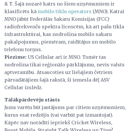
& T. Šajā nozarē katrs no šiem uzņēmumiem ir
klasificēts kā
mobilo tīklu operators
(MNO). Katrai
MNO jābūt Federālās Sakaru Komisijas (FCC)
radiofrekvenču spektra licencēm, kā arī pašu tīkla
infrastruktūrai, kas nodrošina mobilo sakaru
pakalpojumus, piemēram, raidītājus un mobilo
telefonu torņus.
Piezīme:
US Cellular arī ir MNO. Tomēr tas
nodrošina tikai reģionālo pārklājumu, nevis valsts
aptveramību. Atsaucoties uz lielajiem četriem
pārvadātājiem šajā rakstā, šī iemesla dēļ ASV
Cellular izslēdz.
Tālākpārdevēju stāsts
Jums varētu būt jautājums par citiem uzņēmumiem,
kurus esat redzējis (vai varbūt pat izmantojat).
Kāpēc nav norādīti iepriekš Cricket Wireless,
Boost Mobile, Straight Talk Wireless un Ting?