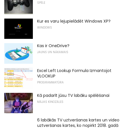
SPĒLE
Kur es varu lejupielādēt Windows XP?
WINDOWS
Kas ir OneDrive?
JAUNS UN NĀKAMAIS
Excel Left Lookup Formula Izmantojot
VLOOKUP
PROGRAMMATŪRA
Kā padarīt jūsu TV labāku spēlēšanai
MĀJAS KINOZĀLES
6 labākās TV uztveršanas kartes un video
uztveršanas kartes, ko nopirkt 2018. gadā