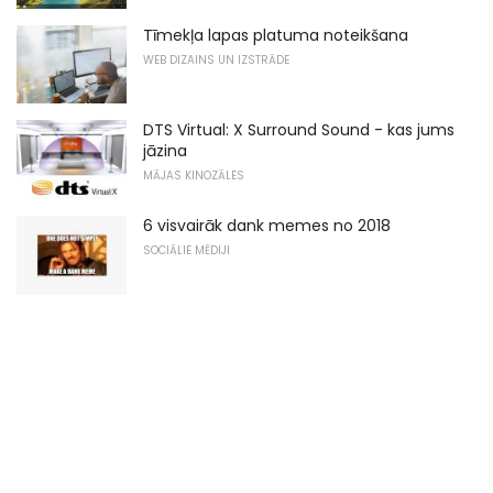
Tīmekļa lapas platuma noteikšana
WEB DIZAINS UN IZSTRĀDE
DTS Virtual: X Surround Sound - kas jums
jāzina
MĀJAS KINOZĀLES
6 visvairāk dank memes no 2018
SOCIĀLIE MĒDIJI