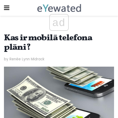
ad
Kas ir mobilā telefona
plāni?
by Renée Lynn Midrack