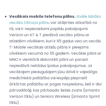
Vecākais mobilo telefonu plāns.
Izvēle labāko
vecāko tālruņa plānu
var atšķirties atkarībā no
tā, vai ir nepieciešami papildu pakalpojumi.
Verizon un AT & T piedāvā vecāko plānu ar
atlaidēm cilvēkiem, kuri ir 65 gadus veci un vecāki.
T-Mobile vecākais atlaižu plāns ir pieejams
cilvēkiem vecumā no 55 gadiem. Vecākie plāni ar
MNO ir vienkārši diskontēti plāni un parasti
nepiedāvā nekādus īpašus pakalpojumus. Ja
vecākajam pieaugušajam jūsu dzīvē ir vajadzīga
medicīniskā palīdzība vai iespēja pieprasīt
ārkārtas palīdzību ar pogas nospiešanu, šeit ir divi
pārvadātāji, kas pārbauda: lielais zvans (izmanto
Verizon tīklu) un Seniors Wireless (izmanto Sprint
tīklu) .