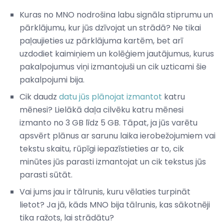
Kuras no MNO nodrošina labu signāla stiprumu un
pārklājumu, kur jūs dzīvojat un strādā? Ne tikai
paļaujieties uz pārklājuma kartēm, bet arī
uzdodiet kaimiņiem un kolēģiem jautājumus, kurus
pakalpojumus viņi izmantojuši un cik uzticami šie
pakalpojumi bija.
Cik daudz
datu jūs plānojat izmantot
katru
mēnesi? Lielākā daļa cilvēku katru mēnesi
izmanto no 3 GB līdz 5 GB. Tāpat, ja jūs varētu
apsvērt plānus ar sarunu laika ierobežojumiem vai
tekstu skaitu, rūpīgi iepazīstieties ar to, cik
minūtes jūs parasti izmantojat un cik tekstus jūs
parasti sūtāt.
Vai jums jau ir tālrunis, kuru vēlaties turpināt
lietot? Ja jā, kāds MNO bija tālrunis, kas sākotnēji
tika ražots, lai strādātu?