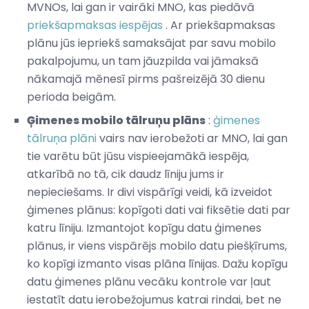
MVNOs, lai gan ir vairāki MNO, kas piedāvā
priekšapmaksas iespējas
. Ar priekšapmaksas
plānu jūs iepriekš samaksājat par savu mobilo
pakalpojumu, un tam jāuzpilda vai jāmaksā
nākamajā mēnesī pirms pašreizējā 30 dienu
perioda beigām.
Ģimenes mobilo tālruņu plāns
:
ģimenes
tālruņa plāni
vairs nav ierobežoti ar MNO, lai gan
tie varētu būt jūsu vispieejamākā iespēja,
atkarībā no tā, cik daudz līniju jums ir
nepieciešams. Ir divi vispārīgi veidi, kā izveidot
ģimenes plānus: kopīgoti dati vai fiksētie dati par
katru līniju. Izmantojot kopīgu datu ģimenes
plānus, ir viens vispārējs mobilo datu piešķīrums,
ko kopīgi izmanto visas plāna līnijas. Dažu kopīgu
datu ģimenes plānu vecāku kontrole var ļaut
iestatīt datu ierobežojumus katrai rindai, bet ne