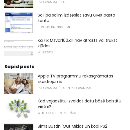
PROGRAMMATŪRA
Soli pa solim izdzēsiet savu GMX pasta
kontu
E-PASTS UN ZIŅOJUMI
Kā Fix Msvcr100.dll nav atrasts vai trūkst
kļūdas
WINDOWS
Sapid posts
Apple TV programmu rokasgrāmatas
skaidrojums
PROGRAMMATŪRA UN PROGRAMMAS
Kad vajadzētu izveidot datu bāzē balstītu
vietni?
WEB DIZAINS UN IZSTRĀDE
Sims Bustin 'Out Mīklas un kodi PS2