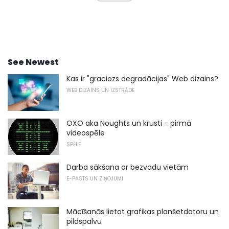
See Newest
Kas ir "graciozs degradācijas" Web dizains?
WEB DIZAINS UN IZSTRĀDE
OXO aka Noughts un krusti - pirmā
videospēle
SPĒLE
Darba sākšana ar bezvadu vietām
E-PASTS UN ZIŅOJUMI
Mācīšanās lietot grafikas planšetdatoru un
pildspalvu