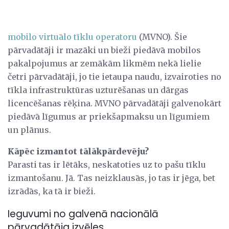
mobilo virtuālo tīklu operatoru
(MVNO). Šie
pārvadātāji ir mazāki un bieži piedāvā mobilos
pakalpojumus ar zemākām likmēm nekā lielie
četri pārvadātāji, jo tie ietaupa naudu, izvairoties no
tīkla infrastruktūras uzturēšanas un dārgas
licencēšanas rēķina. MVNO pārvadātāji galvenokārt
piedāvā līgumus ar priekšapmaksu un līgumiem
un plānus.
Kāpēc izmantot tālākpārdevēju?
Parasti tas ir lētāks, neskatoties uz to pašu tīklu
izmantošanu. Jā. Tas neizklausās, jo tas ir jēga, bet
izrādās, ka tā ir bieži.
Ieguvumi no galvenā nacionālā
pārvadātāja izvēles