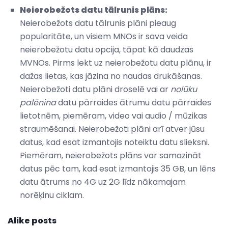
Neierobežots datu tālrunis plāns:
Neierobežots datu tālrunis plāni pieaug
popularitāte, un visiem MNOs ir sava veida
neierobežotu datu opcija, tāpat kā daudzas
MVNOs. Pirms lekt uz neierobežotu datu plānu, ir
dažas lietas, kas jāzina no naudas drukāšanas.
Neierobežoti datu plāni droselē vai ar
nolūku
palēnina
datu pārraides ātrumu datu pārraides
lietotnēm, piemēram, video vai audio / mūzikas
straumēšanai. Neierobežoti plāni arī atver jūsu
datus, kad esat izmantojis noteiktu datu slieksni.
Piemēram, neierobežots plāns var samazināt
datus pēc tam, kad esat izmantojis 35 GB, un lēns
datu ātrums no 4G uz 2G līdz nākamajam
norēķinu ciklam.
Alike posts