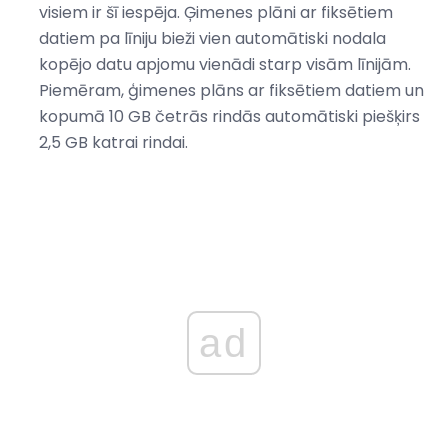
visiem ir šī iespēja. Ģimenes plāni ar fiksētiem
datiem pa līniju bieži vien automātiski nodala
kopējo datu apjomu vienādi starp visām līnijām.
Piemēram, ģimenes plāns ar fiksētiem datiem un
kopumā 10 GB četrās rindās automātiski piešķirs
2,5 GB katrai rindai.
ad