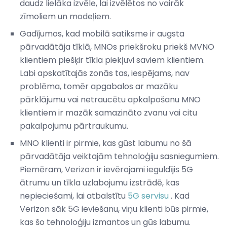
daudz lielāka izvēle, lai izvēlētos no vairāk
zīmoliem un modeļiem.
Gadījumos, kad mobilā satiksme ir augsta
pārvadātāja tīklā, MNOs priekšroku priekš MVNO
klientiem piešķir tīkla piekļuvi saviem klientiem.
Labi apskatītajās zonās tas, iespējams, nav
problēma, tomēr apgabalos ar mazāku
pārklājumu vai netraucētu apkalpošanu MNO
klientiem ir mazāk samazināto zvanu vai citu
pakalpojumu pārtraukumu.
MNO klienti ir pirmie, kas gūst labumu no šā
pārvadātāja veiktajām tehnoloģiju sasniegumiem.
Piemēram, Verizon ir ievērojami ieguldījis 5G
ātrumu un tīkla uzlabojumu izstrādē, kas
nepieciešami, lai atbalstītu
5G servisu
. Kad
Verizon sāk 5G ieviešanu, viņu klienti būs pirmie,
kas šo tehnoloģiju izmantos un gūs labumu.