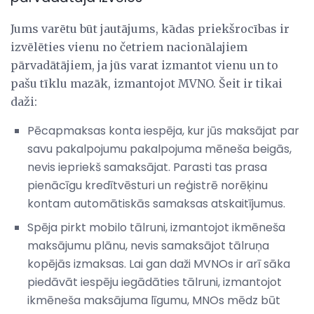
Jums varētu būt jautājums, kādas priekšrocības ir
izvēlēties vienu no četriem nacionālajiem
pārvadātājiem, ja jūs varat izmantot vienu un to
pašu tīklu mazāk, izmantojot MVNO. Šeit ir tikai
daži:
Pēcapmaksas konta iespēja, kur jūs maksājat par
savu pakalpojumu pakalpojuma mēneša beigās,
nevis iepriekš samaksājat. Parasti tas prasa
pienācīgu kredītvēsturi un reģistrē norēķinu
kontam automātiskās samaksas atskaitījumus.
Spēja pirkt mobilo tālruni, izmantojot ikmēneša
maksājumu plānu, nevis samaksājot tālruņa
kopējās izmaksas. Lai gan daži MVNOs ir arī sāka
piedāvāt iespēju iegādāties tālruni, izmantojot
ikmēneša maksājuma līgumu, MNOs mēdz būt