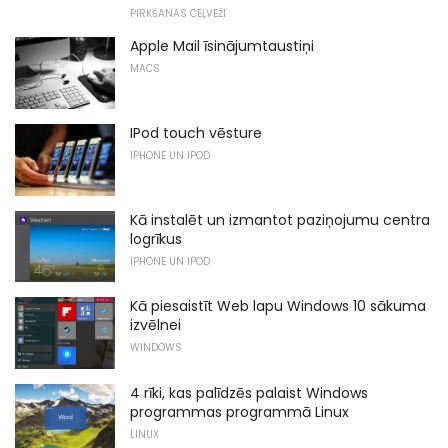
PIRKŠANAS CEĻVEŽI
Apple Mail īsinājumtaustiņi
MACS
IPod touch vēsture
IPHONE UN IPOD
Kā instalēt un izmantot paziņojumu centra
logrīkus
IPHONE UN IPOD
Kā piesaistīt Web lapu Windows 10 sākuma
izvēlnei
WINDOWS
4 rīki, kas palīdzēs palaist Windows
programmas programmā Linux
LINUX