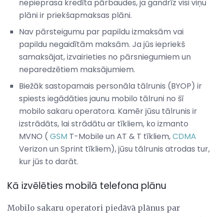
nepieprasa kredīta pārbaudes, ja gandrīz visi viņu
plāni ir priekšapmaksas plāni.
Nav pārsteigumu par papildu izmaksām vai
papildu negaidītām maksām. Ja jūs iepriekš
samaksājat, izvairieties no pārsniegumiem un
neparedzētiem maksājumiem.
Biežāk sastopamais personāla tālrunis (BYOP) ir
spiests iegādāties jaunu mobilo tālruni no šī
mobilo sakaru operatora. Kamēr jūsu tālrunis ir
izstrādāts, lai strādātu ar tīkliem, ko izmanto
MVNO (
GSM
T-Mobile un AT & T tīkliem,
CDMA
Verizon un Sprint tīkliem), jūsu tālrunis atrodas tur,
kur jūs to darāt.
Kā izvēlēties mobilā telefona plānu
Mobilo sakaru operatori piedāvā plānus par