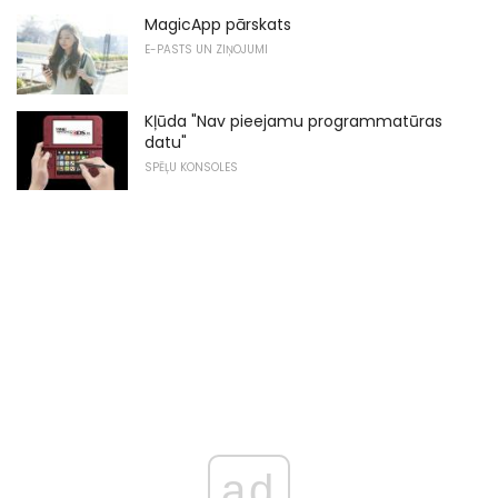
MagicApp pārskats
E-PASTS UN ZIŅOJUMI
Kļūda "Nav pieejamu programmatūras
datu"
SPĒĻU KONSOLES
ad