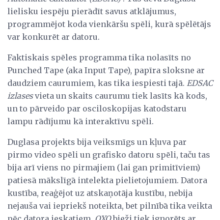
lielisku iespēju pierādīt savus atklājumus,
programmējot koda vienkāršu spēli, kurā spēlētājs
var konkurēt ar datoru.
Faktiskais spēles programma tika nolasīts no
Punched Tape (aka Input Tape), papīra sloksne ar
daudziem caurumiem, kas tika iespiesti tajā.
EDSAC
izlases
vieta un skaits caurumu tiek lasīts kā kods,
un to pārveido par osciloskopijas katodstaru
lampu rādījumu kā interaktīvu spēli.
Duglasa projekts bija veiksmīgs un kļuva par
pirmo video spēli un grafisko datoru spēli, taču tas
bija arī viens no pirmajiem (lai gan primitīviem)
patiesā mākslīgā intelekta pielietojumiem. Datora
kustība, reaģējot uz atskaņotāja kustību, nebija
nejauša vai iepriekš noteikta, bet pilnībā tika veikta
pēc datora ieskatiem.
OXO
bieži tiek ignorēts ar