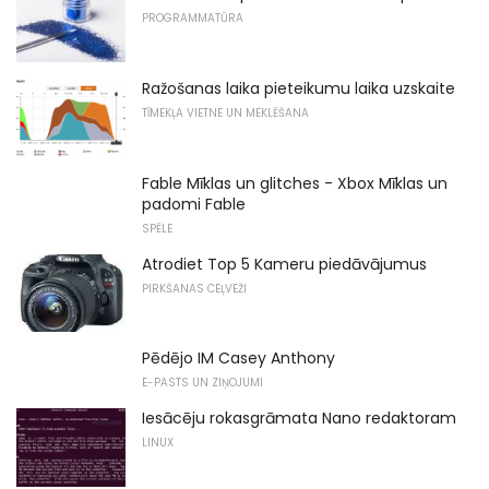
PROGRAMMATŪRA
Ražošanas laika pieteikumu laika uzskaite
TĪMEKĻA VIETNE UN MEKLĒŠANA
Fable Mīklas un glitches - Xbox Mīklas un
padomi Fable
SPĒLE
Atrodiet Top 5 Kameru piedāvājumus
PIRKŠANAS CEĻVEŽI
Pēdējo IM Casey Anthony
E-PASTS UN ZIŅOJUMI
Iesācēju rokasgrāmata Nano redaktoram
LINUX