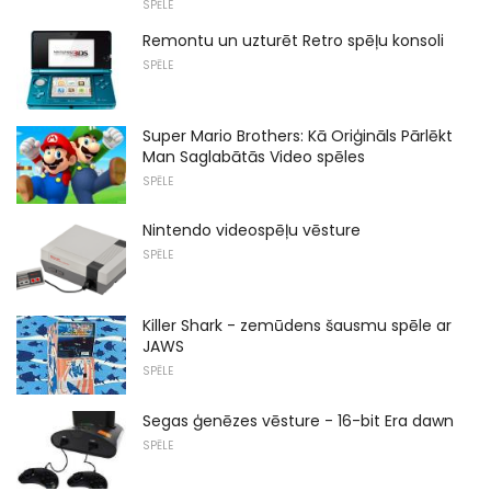
SPĒLE
Remontu un uzturēt Retro spēļu konsoli
SPĒLE
Super Mario Brothers: Kā Oriģināls Pārlēkt
Man Saglabātās Video spēles
SPĒLE
Nintendo videospēļu vēsture
SPĒLE
Killer Shark - zemūdens šausmu spēle ar
JAWS
SPĒLE
Segas ģenēzes vēsture - 16-bit Era dawn
SPĒLE