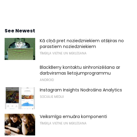
See Newest
Kā cīņā pret noziedzniekiem atšķiras no
parastiem noziedzniekiem
TĪMEKĻA VIETNE UN MEKLĒŠANA
BlackBerry kontaktu sinhronizēšana ar
darbvirsmas lietojumprogrammu
ANDROID
Instagram Insights Nodrošina Analytics
SOCIĀLIE MĒDIJI
Veiksmīga emuāra komponenti
TĪMEKĻA VIETNE UN MEKLĒŠANA