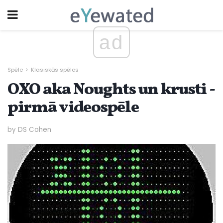
ad
Spēle
Klasiskās spēles
OXO aka Noughts un krusti -
pirmā videospēle
by DS Cohen