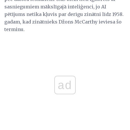
sasniegumiem mākslīgajā inteliģenci, jo AI
pētījums netika kļuvis par derīgu zinātni līdz 1958.
gadam, kad zinātnieks Džons McCarthy ieviesa šo
terminu.
ad