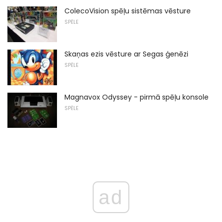
ColecoVision spēļu sistēmas vēsture
SPĒLE
Skaņas ezis vēsture ar Segas ģenēzi
SPĒLE
Magnavox Odyssey - pirmā spēļu konsole
SPĒLE
ad