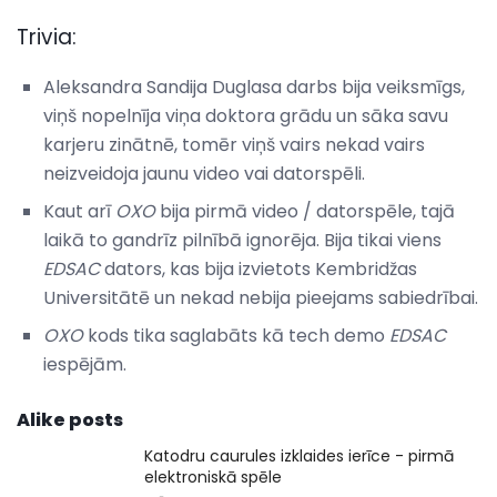
Trivia:
Aleksandra Sandija Duglasa darbs bija veiksmīgs,
viņš nopelnīja viņa doktora grādu un sāka savu
karjeru zinātnē, tomēr viņš vairs nekad vairs
neizveidoja jaunu video vai datorspēli.
Kaut arī
OXO
bija pirmā video / datorspēle, tajā
laikā to gandrīz pilnībā ignorēja. Bija tikai viens
EDSAC
dators, kas bija izvietots Kembridžas
Universitātē un nekad nebija pieejams sabiedrībai.
OXO
kods tika saglabāts kā tech demo
EDSAC
iespējām.
Alike posts
Katodru caurules izklaides ierīce - pirmā
elektroniskā spēle