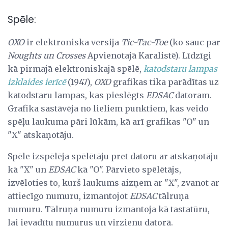
Spēle:
OXO
ir elektroniska versija
Tic-Tac-Toe
(ko sauc par
Noughts un Crosses
Apvienotajā Karalistē). Līdzīgi
kā pirmajā elektroniskajā spēlē,
katodstaru lampas
izklaides ierīcē
(1947),
OXO
grafikas tika parādītas uz
katodstaru lampas, kas pieslēgts
EDSAC
datoram.
Grafika sastāvēja no lieliem punktiem, kas veido
spēļu laukuma pāri lūkām, kā arī grafikas "O" un
"X" atskaņotāju.
Spēle izspēlēja spēlētāju pret datoru ar atskaņotāju
kā "X" un
EDSAC
kā "O". Pārvieto spēlētājs,
izvēloties to, kurš laukums aizņem ar "X", zvanot ar
attiecīgo numuru, izmantojot
EDSAC
tālruņa
numuru. Tālruņa numuru izmantoja kā tastatūru,
lai ievadītu numurus un virzienu datorā.