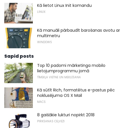
Kā lietot Linux Init komandu
LINUX
Kā manuāli pārbaudīt barošanas avotu ar
multimetru
WINDOWS
Sapid posts
Top 10 padomi mārketinga mobilo
lietojumprogrammu jomā
TĪMEKĻA VIETNE UN MEKLĒŠANA
Kā sūtīt Rich, formatētus e-pastus pēc
noklusējuma OS X Mail
MACS
8 gaišākie lukturi nopirkt 2018
PIRKŠANAS CEĻVEŽI