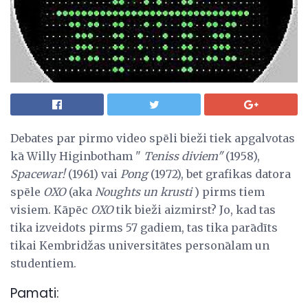
Debates par pirmo video spēli bieži tiek apgalvotas
kā Willy Higinbotham "
Teniss diviem"
(1958),
Spacewar!
(1961) vai
Pong
(1972), bet grafikas datora
spēle
OXO
(aka
Noughts un krusti
) pirms tiem
visiem. Kāpēc
OXO
tik bieži aizmirst? Jo, kad tas
tika izveidots pirms 57 gadiem, tas tika parādīts
tikai Kembridžas universitātes personālam un
studentiem.
Pamati: