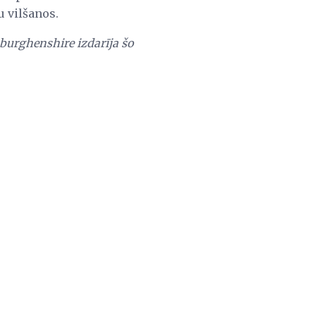
u vilšanos.
aburghenshire izdarīja šo