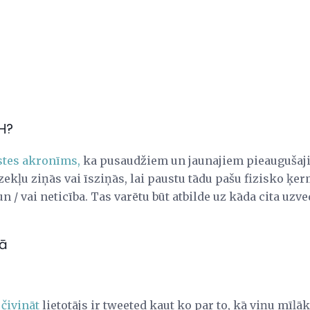
H?
stes akronīms,
ka pusaudžiem un jaunajiem pieaugušaji
zekļu ziņās vai īsziņās, lai paustu tādu pašu fizisko ķe
n / vai neticība. Tas varētu būt atbilde uz kāda cita uzv
nā
a
čivināt
lietotājs ir tweeted kaut ko par to, kā viņu mīļ