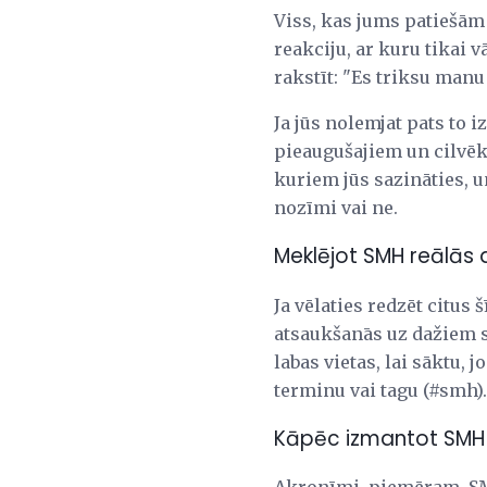
Viss, kas jums patiešām 
reakciju, ar kuru tikai 
rakstīt: "Es triksu manu 
Ja jūs nolemjat pats to 
pieaugušajiem un cilvēkie
kuriem jūs sazināties, u
nozīmi vai ne.
Meklējot SMH reālās 
Ja vēlaties redzēt citus
atsaukšanās uz dažiem s
labas vietas, lai sāktu,
terminu vai tagu (#smh).
Kāpēc izmantot SMH