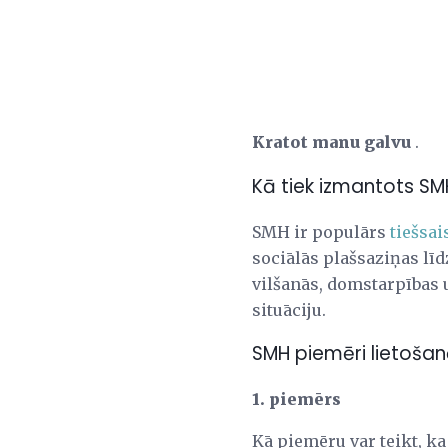
Kratot manu galvu
.
Kā tiek izmantots SM
SMH ir populārs
tiešsai
sociālās plašsaziņas līd
vilšanās, domstarpības u
situāciju.
SMH piemēri lietoša
1. piemērs
Kā piemēru var teikt, k