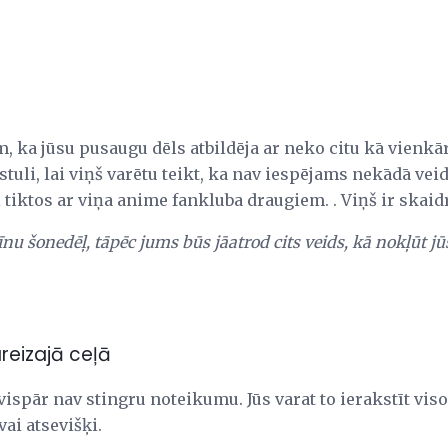
, ka jūsu pusaugu dēls atbildēja ar neko citu kā vienkā
ēstuli, lai viņš varētu teikt, ka nav iespējams nekādā ve
 tiktos ar viņa anime fankluba draugiem. . Viņš ir skaidr
u šonedēļ, tāpēc jums būs jāatrod cits veids, kā nokļūt j
eizajā ceļā
ispār nav stingru noteikumu. Jūs varat to ierakstīt visos
vai atsevišķi.