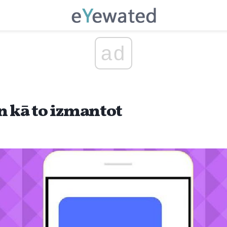
ad
n kā to izmantot