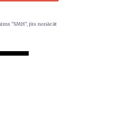
onīms "SMH", jūs nonācāt