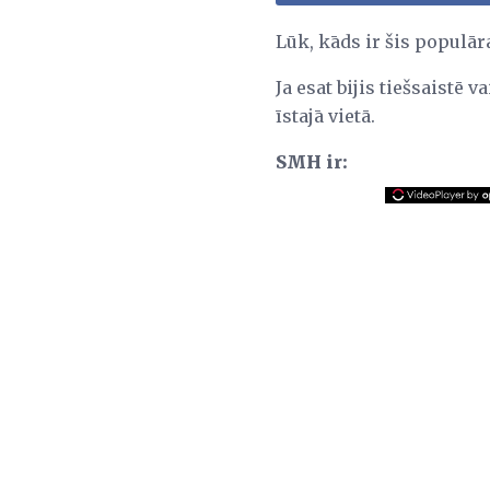
Lūk, kāds ir šis populār
Ja esat bijis tiešsaistē
īstajā vietā.
SMH ir: