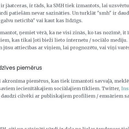
ir jāatceras, ir tāds, ka SMH tiek izmantots, lai uzsvēr
vārdi patiešām nevar sazināties. Un turklāt "smh" ir dau
galvu neticībā" vai kaut kas līdzīgs.
izmantot, ņemiet vērā, ka ne visi zinās, ko tas nozīmē, i
m, kas tikai ļoti bieži lieto internetu / sociālo mediju. 
n jūsu attiecības ar viņiem, lai prognozētu, vai viņi var
dzīves piemērus
 šī akronīma piemērus, kas tiek izmantoti savvaļā, meklē
aviem iecienītākajiem sociālajiem tīkliem. Twitter,
In
 jo daudzi cilvēki ar publiskajiem profiliem / emuāriem