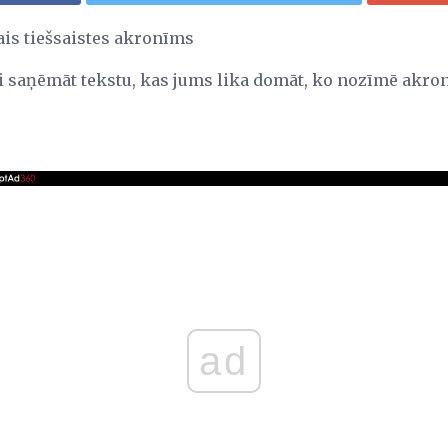
ais tiešsaistes akronīms
 vai saņēmāt tekstu, kas jums lika domāt, ko nozīmē akr
ad