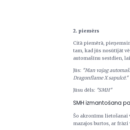
2. piemērs
Citā piemērā, pieņemsim
tam, kad jūs nosūtījāt v
automašīnu sestdien, lai
Jūs:
"Man vajag automašīn
Dragonflame X sapulcē."
Jūsu dēls:
"SMH"
SMH izmantošana par
Šo akronīmu lietošanai v
mazajos burtos, ar frāzi 