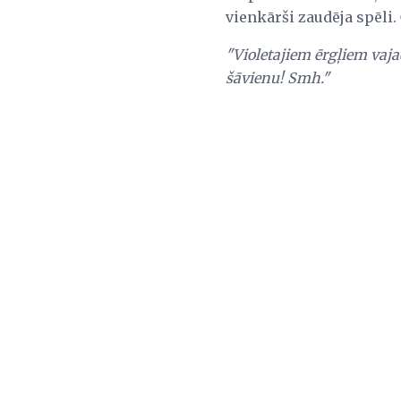
vienkārši zaudēja spēli. 
"Violetajiem ērgļiem vaja
šāvienu! Smh."