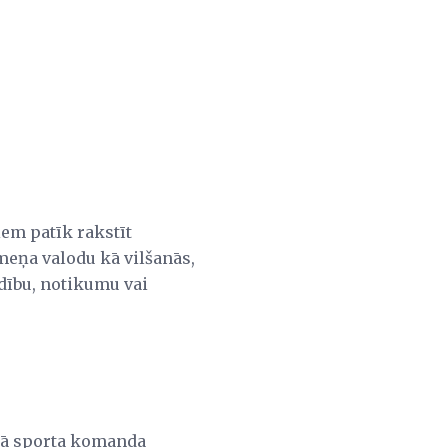
em patīk rakstīt
rmeņa valodu kā vilšanās,
edību, notikumu vai
ākā sporta komanda