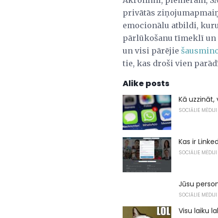
Akronīmi, piemēram, SMH,
privātās ziņojumapmaiņa
emocionālu atbildi, kuru
pārlūkošanu tīmeklī un
un visi pārējie
šausmino
tie, kas droši vien parā
Alike posts
Kā uzzināt,
SOCIĀLIE MĒDIJI
Kas ir Link
SOCIĀLIE MĒDIJI
Jūsu person
SOCIĀLIE MĒDIJI
Visu laiku 