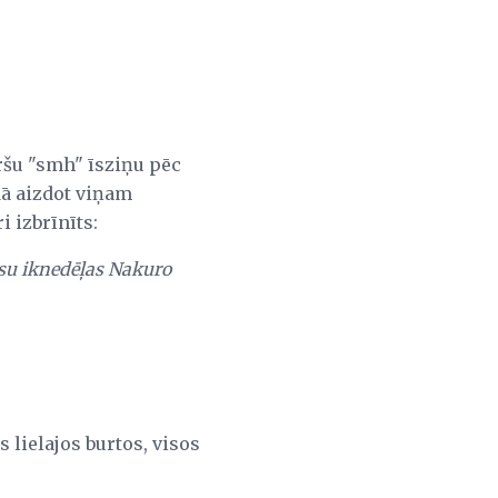
ršu "smh" īsziņu pēc
idā aizdot viņam
i izbrīnīts:
ūsu iknedēļas Nakuro
 lielajos burtos, visos