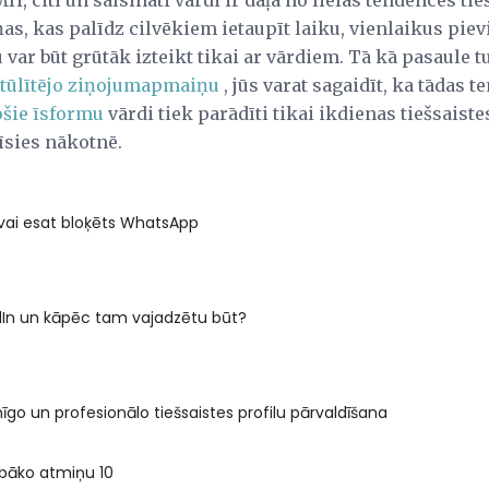
 citi un saīsināti vārdi ir daļa no lielas tendences tie
s, kas palīdz cilvēkiem ietaupīt laiku, vienlaikus piev
 var būt grūtāk izteikt tikai ar vārdiem. Tā kā pasaule 
tūlītējo ziņojumapmaiņu
, jūs varat sagaidīt, ka tādas
šie īsformu
vārdi tiek parādīti tikai ikdienas tiešsaiste
dīsies nākotnē.
 vai esat bloķēts WhatsApp
edIn un kāpēc tam vajadzētu būt?
īgo un profesionālo tiešsaistes profilu pārvaldīšana
labāko atmiņu 10