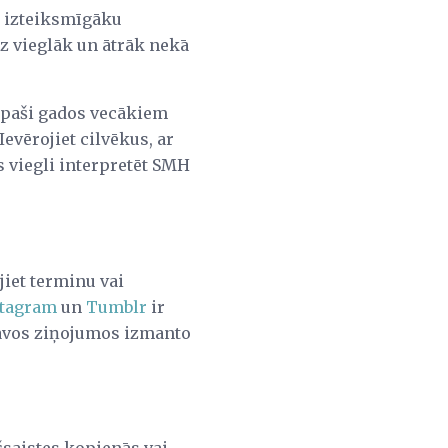
tu izteiksmīgāku
dz vieglāk un ātrāk nekā
t īpaši gados vecākiem
Ievērojiet cilvēkus, ar
ēs viegli interpretēt SMH
jiet terminu vai
stagram
un
Tumblr
ir
 savos ziņojumos izmanto