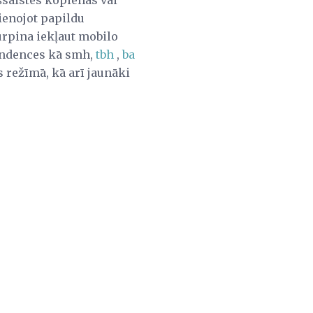
šsaistes kopienās vai
ienojot papildu
turpina iekļaut mobilo
 tendences kā smh,
tbh
,
ba
s režīmā, kā arī jaunāki