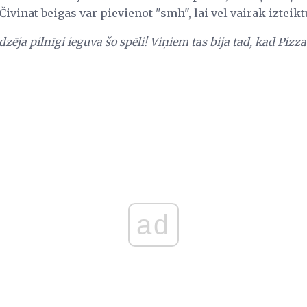
Čivināt beigās var pievienot "smh", lai vēl vairāk izteikt
dzēja pilnīgi ieguva šo spēli! Viņiem tas bija tad, kad Pizz
ad