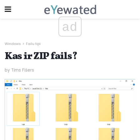
ad
Windows
Failu tipi
Kas ir ZIP fails?
by Tims Fišers