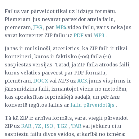
Failus var pārveidot tikai uz līdzīgu formātu.
Piemēram, jūs nevarat pārveidot attēla failu,
piemēram,
JPG
, par
MP4
video failu, vairs nekā jūs
varat konvertēt ZIP failu uz
PDF
vai
MP3
.
Ja tas ir mulsinoši, atcerieties, ka ZIP faili ir tikai
konteineri, kuros ir faktisko (-os) faila (-u)
saspiestās versijas. Tātad, ja ZIP failā atrodas faili,
kurus vēlaties pārvērst par PDF formātu,
piemēram,
DOCX
vai MP3 uz
AC3,
jums vispirms ir
jāizsmidzina faili, izmantojot vienu no metodēm,
kas aprakstītas iepriekšējā sadaļā, un
pēc tam
konvertē iegūtos failus ar
failu pārveidotājs
.
Tā kā ZIP ir arhīva formāts, varat viegli pārveidot
ZIP uz
RAR
,
7Z
,
ISO
,
TGZ
,
TAR
vai jebkuru citu
saspiestu failu divos veidos, atkarībā no izmēra: