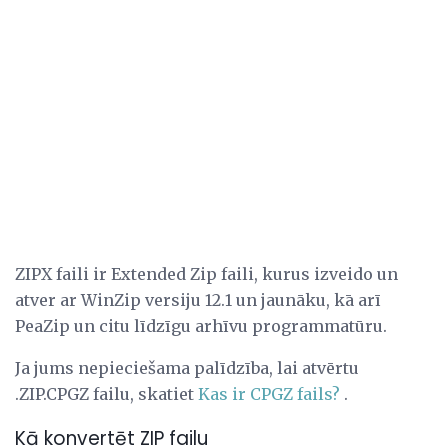
ZIPX faili ir Extended Zip faili, kurus izveido un
atver ar WinZip versiju 12.1 un jaunāku, kā arī
PeaZip un citu līdzīgu arhīvu programmatūru.
Ja jums nepieciešama palīdzība, lai atvērtu
.ZIP.CPGZ failu, skatiet
Kas ir CPGZ fails?
.
Kā konvertēt ZIP failu