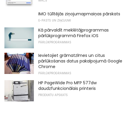
MACS
IMO tūlītējās ziņojumapmaiņas pārskats
E-PASTS UN ZIŅOJUMI
Kā pārvaldīt meklētājprogrammas
pārlūkprogrammā Firefox iOS
PĀRLŪKPROGRAMMAS
Ievietojiet grāmatzīmes un citus
pārlūkošanas datus pakalpojumā Google
Chrome
PĀRLŪKPROGRAMMAS
HP PageWide Pro MFP 577dw
daudzfunkcionālais printeris
PRODUKTU APSKATS