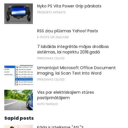
Nyko PS Vita Power Grip pārskats
PRODUKTU APSKATS
RSS ziņu plūsmas Yahoo! Pasts
E-PASTS UN ZIŅOJUMI
7 labākās integrētās mājas drošības
sistēmas, lai nopirktu 2018.gadā
PIRKŠANAS CEĻVEŽI
Izmantojot Microsoft Office Document
Imaging, lai Scan Text Into Word
PIRKŠANAS CEĻVEŽI
Viss par elektriskajiem stūres
pastiprinātājiem
AUTO TEHNIĶIS
Sapid posts
Kāda ir izteiksme "ASL"?